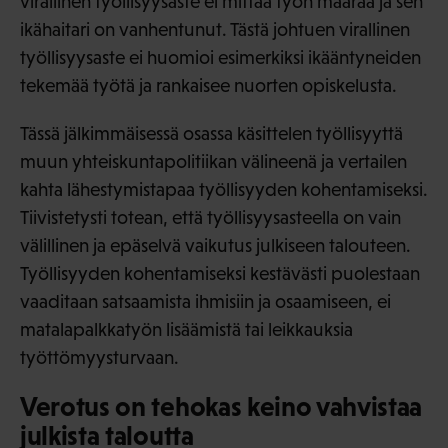
virallinen työllisyysaste ei mittaa työn määrää ja sen
ikähaitari on vanhentunut. Tästä johtuen virallinen
työllisyysaste ei huomioi esimerkiksi ikääntyneiden
tekemää työtä ja rankaisee nuorten opiskelusta.
Tässä jälkimmäisessä osassa käsittelen työllisyyttä
muun yhteiskuntapolitiikan välineenä ja vertailen
kahta lähestymistapaa työllisyyden kohentamiseksi.
Tiivistetysti totean, että työllisyysasteella on vain
välillinen ja epäselvä vaikutus julkiseen talouteen.
Työllisyyden kohentamiseksi kestävästi puolestaan
vaaditaan satsaamista ihmisiin ja osaamiseen, ei
matalapalkkatyön lisäämistä tai leikkauksia
työttömyysturvaan.
Verotus on tehokas keino vahvistaa
julkista taloutta