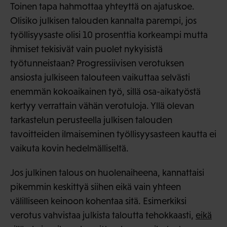
Toinen tapa hahmottaa yhteyttä on ajatuskoe.
Olisiko julkisen talouden kannalta parempi, jos
työllisyysaste olisi 10 prosenttia korkeampi mutta
ihmiset tekisivät vain puolet nykyisistä
työtunneistaan? Progressiivisen verotuksen
ansiosta julkiseen talouteen vaikuttaa selvästi
enemmän kokoaikainen työ, sillä osa-aikatyöstä
kertyy verrattain vähän verotuloja. Yllä olevan
tarkastelun perusteella julkisen talouden
tavoitteiden ilmaiseminen työllisyysasteen kautta ei
vaikuta kovin hedelmälliseltä.
Jos julkinen talous on huolenaiheena, kannattaisi
pikemmin keskittyä siihen eikä vain yhteen
välilliseen keinoon kohentaa sitä. Esimerkiksi
verotus vahvistaa julkista taloutta tehokkaasti,
eikä