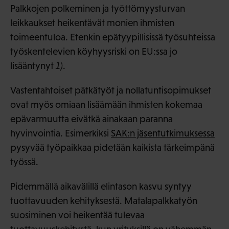
Palkkojen polkeminen ja työttömyysturvan
leikkaukset heikentävät monien ihmisten
toimeentuloa. Etenkin epätyypillisissä työsuhteissa
työskentelevien köyhyysriski on EU:ssa jo
lisääntynyt
1)
.
Vastentahtoiset pätkätyöt ja nollatuntisopimukset
ovat myös omiaan lisäämään ihmisten kokemaa
epävarmuutta eivätkä ainakaan paranna
hyvinvointia. Esimerkiksi
SAK:n jäsentutkimuksessa
pysyvää työpaikkaa pidetään kaikista tärkeimpänä
työssä.
Pidemmällä aikavälillä elintason kasvu syntyy
tuottavuuden kehityksestä. Matalapalkkatyön
suosiminen voi heikentää tulevaa