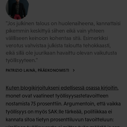
"Jos julkinen talous on huolenaiheena, kannattaisi
pikemmin keskittyä siihen eikä vain yhteen
välilliseen keinoon kohentaa sitä. Esimerkiksi
verotus vahvistaa julkista taloutta tehokkaasti,
eikä sillä ole juurikaan havaittu olevan vaikutusta
työllisyyteen."
PATRIZIO LAINÀ, PÄÄEKONOMISTI
Kuten blogikirjoitukseni edellisessä osassa kirjoitin
,
monet ovat vaatineet työllisyysastetavoitteen
nostamista 75 prosenttiin. Argumentoin, että vaikka
työllisyys on myös SAK:lle tärkeää, politiikkaa ei
kannata sitoa tietyn prosenttiluvun tavoitteluun: