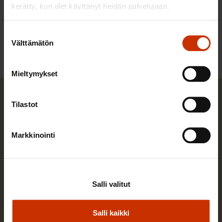
kerätty, kun olet käyttänyt heidän palvelujaan.
LÖYDÄ LISÄÄ TÄMÄNKALTAISTA SISÄLTÖÄ:
Suostumuksen
EDUSKUNTAVAALIT
TYÖLLISYYS
Välttämätön
valinta
Mieltymykset
Tilastot
Markkinointi
Salli valitut
Salli kaikki