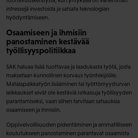
tuottavuuskehitystä, kun yrityksillä on vähemmän
intressejä investoida ja satsata teknologian
hyödyntämiseen.
Osaamiseen ja ihmisiin
panostaminen kestävää
työllisyyspolitiikkaa
SAK haluaa lisää tuottavaa ja laadukasta työtä, josta
maksetaan kunnollinen korvaus työntekijöille.
Matalapalkkatyön lisääminen tai työttömyysturvan
leikkaukset eivät ole kestäviä ratkaisuja työllisyyden
parantamiseksi, vaan siihen tarvitaan satsauksia
osaamiseen ja ihmisiin.
Oppivelvollisuuden pidentäminen ja ammatilliseen
koulutukseen panostaminen parantavat osaamista