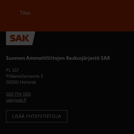
Tilaa
Suomen Ammattiliittojen Keskusjärjestö SAK
PL 157
Pitkänsillanranta 3
00530 Helsinki
020 774 000
sak@sak.fi
LISÄÄ YHTEYSTIETOJA