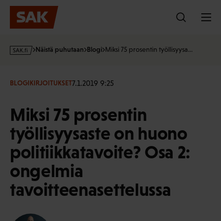
Hyppää
sisältöön
s
Näistä puhutaan
Blogi
Miksi 75 prosentin työllisyysa…
a
k
·
7.1.2019 9:25
BLOGIKIRJOITUKSET
f
i
Miksi 75 prosentin
työllisyysaste on huono
politiikkatavoite? Osa 2:
ongelmia
tavoitteenasettelussa