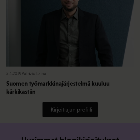
5.4.2019
Patrizio Lainà
Suomen työmarkkinajärjestelmä kuuluu
kärkikastiin
Kirjoittajan profiili