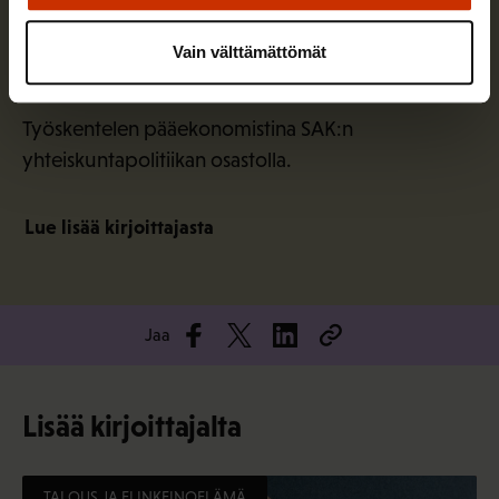
Vain välttämättömät
Patrizio Lainà
Työskentelen pääekonomistina SAK:n
yhteiskuntapolitiikan osastolla.
Lue lisää kirjoittajasta
Jaa
Lisää kirjoittajalta
TALOUS JA ELINKEINOELÄMÄ