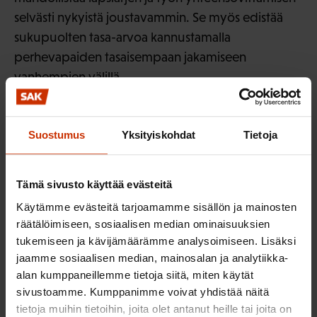
selvästi nykyistä joustavammin. Se myös edistää
sukupuolten tasa-arvoa kannustamalla
perhevapaiden tasaisempaan jakamiseen
vanhempien välillä.
Näiden toimenpiteiden lisäksi on useita muita
keinoja parantaa työllisyyttä kestävästi.
Tutustu
Suostumus
Yksityiskohdat
Tietoja
SAK:n keinoihin työllisyyden kohentamiseksi
.
***
Tämä sivusto käyttää evästeitä
Käytämme evästeitä tarjoamamme sisällön ja mainosten
1) Financial Times 27.12.2018, Valentina Romei:
räätälöimiseen, sosiaalisen median ominaisuuksien
“The rise of poverty among EU workers since the
tukemiseen ja kävijämäärämme analysoimiseen. Lisäksi
financial crisis — in charts”
(artikkeli maksumuurin
jaamme sosiaalisen median, mainosalan ja analytiikka-
alan kumppaneillemme tietoja siitä, miten käytät
takana)
sivustoamme. Kumppanimme voivat yhdistää näitä
tietoja muihin tietoihin, joita olet antanut heille tai joita on