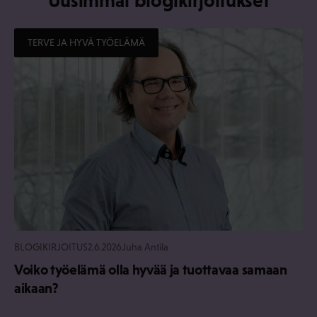
Uusimmat blogikirjoitukset
TERVE JA HYVÄ TYÖELÄMÄ
BLOGIKIRJOITUS
2.6.2026
Juha Antila
Voiko työelämä olla hyvää ja tuottavaa samaan
aikaan?