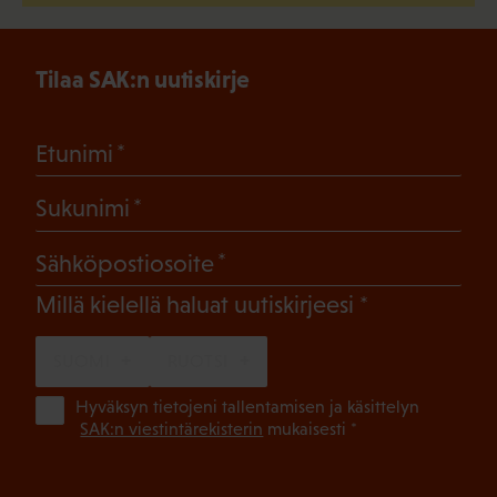
Tilaa SAK:n uutiskirje
(Pakollinen)
Etunimi
(Pakollinen)
Sukunimi
(Pakollinen)
Sähköpostiosoite
(Pakollinen)
Millä kielellä haluat uutiskirjeesi
SUOMI
RUOTSI
(Pa
Hyväksyn tietojeni tallentamisen ja käsittelyn
SAK:n viestintärekisterin
mukaisesti *