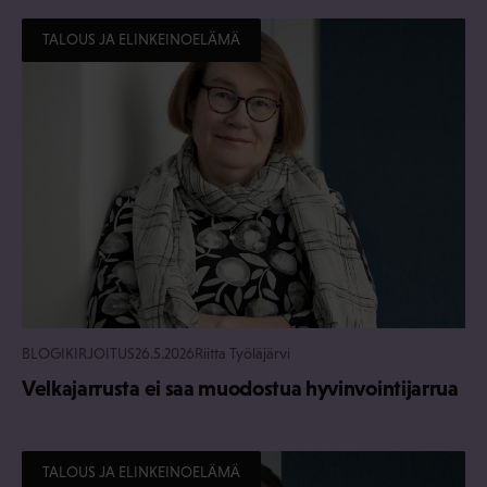
TALOUS JA ELINKEINOELÄMÄ
BLOGIKIRJOITUS
26.5.2026
Riitta Työläjärvi
Velkajarrusta ei saa muodostua hyvinvointijarrua
TALOUS JA ELINKEINOELÄMÄ