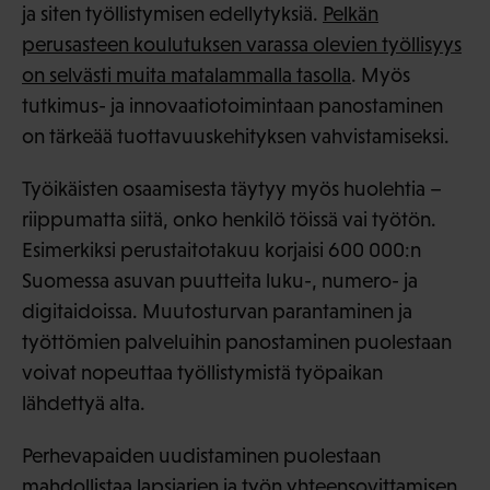
ja siten työllistymisen edellytyksiä.
Pelkän
perusasteen koulutuksen varassa olevien työllisyys
on selvästi muita matalammalla tasolla
. Myös
tutkimus- ja innovaatiotoimintaan panostaminen
on tärkeää tuottavuuskehityksen vahvistamiseksi.
Työikäisten osaamisesta täytyy myös huolehtia –
riippumatta siitä, onko henkilö töissä vai työtön.
Esimerkiksi perustaitotakuu korjaisi 600 000:n
Suomessa asuvan puutteita luku-, numero- ja
digitaidoissa. Muutosturvan parantaminen ja
työttömien palveluihin panostaminen puolestaan
voivat nopeuttaa työllistymistä työpaikan
lähdettyä alta.
Perhevapaiden uudistaminen puolestaan
mahdollistaa lapsiarjen ja työn yhteensovittamisen