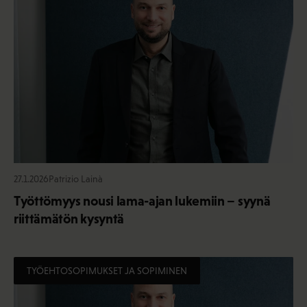
27.1.2026
Patrizio Lainà
Työttömyys nousi lama-ajan lukemiin – syynä
riittämätön kysyntä
TYÖEHTOSOPIMUKSET JA SOPIMINEN