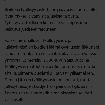
Korkeaa työllisyysastetta on pääasiassa perusteltu
pyrkimyksellä vahvistaa julkista taloutta.
Työllisyysasteella on kuitenkin vain epäsuora
vaikutus julkiseen talouteen.
Vaikka historiallisesti työllisyysaste ja
julkisyhteisöjen budjettijäämä ovat usein liikkuneet
samaan suuntaan, ei niillä ole mitään kovin vahvaa
yhteyttä. Esimerkiksi 2000-luvun alkuvuosina
työllisyysaste oli 68 prosentin tuntumassa, mutta
siitä huolimatta budjetti oli selvästi ylijäämäinen.
Tämän jälkeen työllisyysaste on noussut, mutta
julkisyhteisöjen budjetti on painunut globaalin
finanssikriisin ja eurokriisin mainingeissa selvästi
pakkaselle.