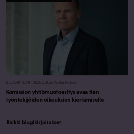
BLOGIKIRJOITUS
26.5.2026
Pekka Ristelä
Komission yhtiömuotoesitys avaa tien
työntekijöiden oikeuksien kiertämiselle
Kaikki blogikirjoitukset