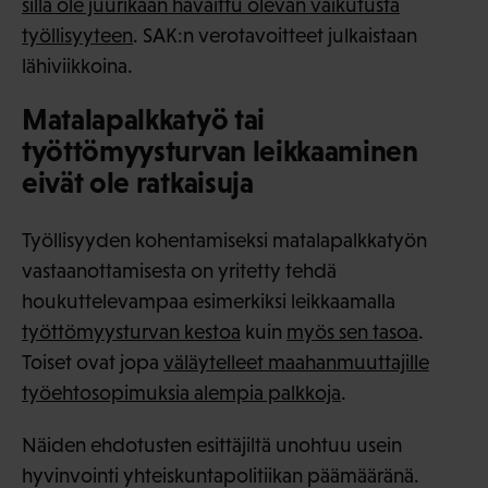
sillä ole juurikaan havaittu olevan vaikutusta
työllisyyteen
. SAK:n verotavoitteet julkaistaan
lähiviikkoina.
Matalapalkkatyö tai
työttömyysturvan leikkaaminen
eivät ole ratkaisuja
Työllisyyden kohentamiseksi matalapalkkatyön
vastaanottamisesta on yritetty tehdä
houkuttelevampaa esimerkiksi leikkaamalla
työttömyysturvan kestoa
kuin
myös sen tasoa
.
Toiset ovat jopa
väläytelleet maahanmuuttajille
työehtosopimuksia alempia palkkoja
.
Näiden ehdotusten esittäjiltä unohtuu usein
hyvinvointi yhteiskuntapolitiikan päämääränä.