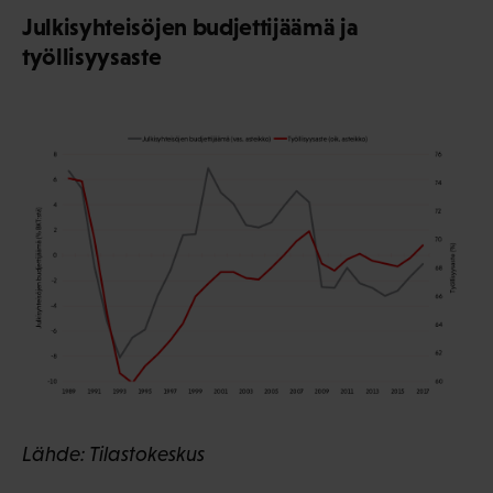
Julkisyhteisöjen budjettijäämä ja
työllisyysaste
Lähde: Tilastokeskus