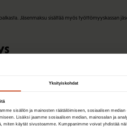
alkasta. Jäsenmaksu sisältää myös työttömyyskassan j
ys
i taide-, kulttuuri- ja media-alan opiskelijat.
essa. Opiskelijajäsen saa jäsenetuja, apua ja neuvontaa
Yksityiskohdat
itä
mme sisällön ja mainosten räätälöimiseen, sosiaalisen median
iseen. Lisäksi jaamme sosiaalisen median, mainosalan ja analy
, miten käytät sivustoamme. Kumppanimme voivat yhdistää näitä t