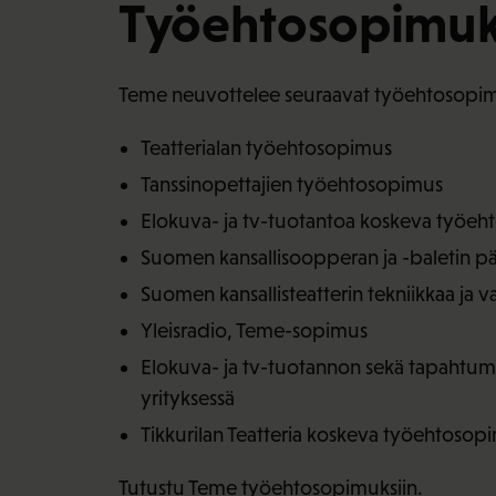
Työehtosopimuk
Teme neuvottelee seuraavat työehtosopim
Teatterialan työehtosopimus
Tanssinopettajien työehtosopimus
Elokuva- ja tv-tuotantoa koskeva työe
Suomen kansallisoopperan ja -baletin p
Suomen kansallisteatterin tekniikkaa ja
Yleisradio, Teme-sopimus
Elokuva- ja tv-tuotannon sekä tapahtum
yrityksessä
Tikkurilan Teatteria koskeva työehtosop
Tutustu Teme työehtosopimuksiin.