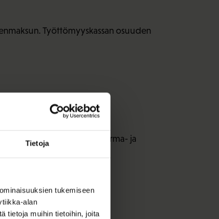
äsenmaksun. Työttömyyskassan osuuden
, mutta ei vapaa-ajan tapaturma- ja
Tietoja
 ominaisuuksien tukemiseen
tiikka-alan
ietoja muihin tietoihin, joita