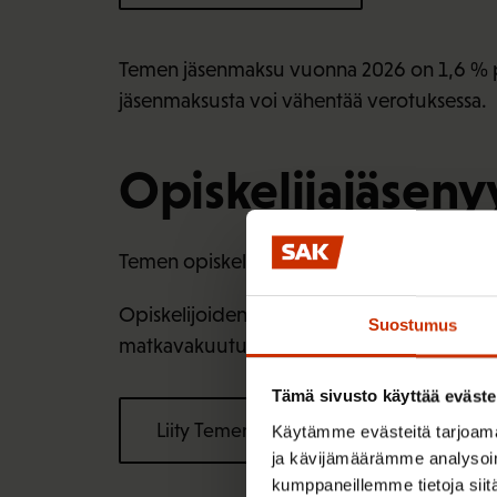
Temen jäsenmaksu vuonna 2026 on 1,6 % p
jäsenmaksusta voi vähentää verotuksessa.
Opiskelijajäseny
Temen opiskelijajäseneksi voivat liittyä kaikk
Opiskelijoiden jäsenmaksu on 38 euroa vuod
Suostumus
matkavakuutusta.
Tämä sivusto käyttää eväste
Liity Temen opiskelijajäseneksi
Käytämme evästeitä tarjoama
ja kävijämäärämme analysoim
kumppaneillemme tietoja siitä