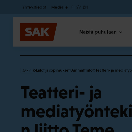
Secondary
Hyppää
Yhteystiedot
Medialle
FI
SV
EN
sisältöön
Päävalikk
Näistä puhutaan
s
Liitot ja sopimukset
Ammattiliitot
Teatteri- ja mediaty
a
k
Teatteri- ja
·
f
i
mediatyönteki
n liitto Teme