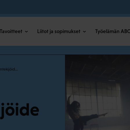
o
Tavoitteet
Liitot ja sopimukset
Työelämän AB
öntekijöid…
jöide