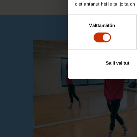
olet antanut heille tai joita o
Suostumuksen
Välttämätön
valinta
Salli valitut