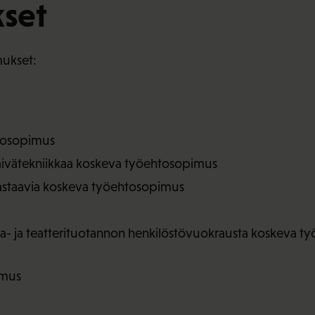
set
ukset:
htosopimus
äivätekniikkaa koskeva työehtosopimus
 vastaavia koskeva työehtosopimus
a- ja teatterituotannon henkilöstövuokrausta koskeva t
imus