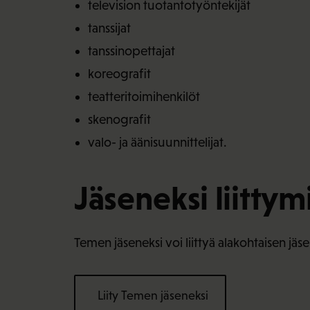
television tuotantotyöntekijät
tanssijat
tanssinopettajat
koreografit
teatteritoimihenkilöt
skenografit
valo- ja äänisuunnittelijat.
Jäseneksi liitty
Temen jäseneksi voi liittyä alakohtaisen jäs
Liity Temen jäseneksi