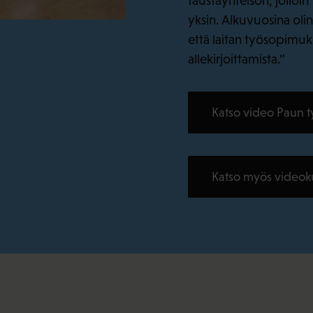
taustayhteisön, jolloin
yksin. Alkuvuosina oli
että laitan työsopimuk
allekirjoittamista.”
Katso video Paun ty
Katso myös videok