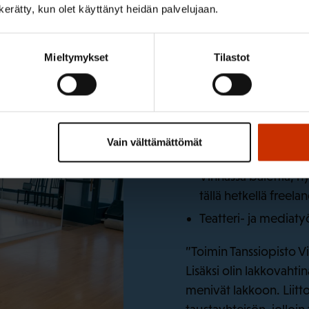
n kerätty, kun olet käyttänyt heidän palvelujaan.
Mieltymykset
Tilastot
Pau Kettunen (39 v
Tanssinopettaja ja ta
Vain välttämättömät
mittatilausompelija
Vinhassa balettia, n
tällä hetkellä freela
Teatteri- ja mediaty
”Toimin Tanssiopisto V
Lisäksi olin lakkovahti
menivät lakkoon. Liitt