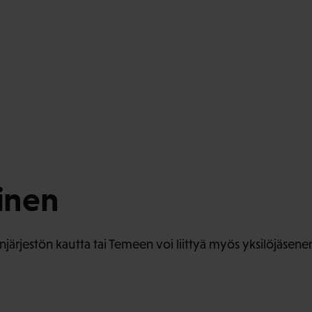
minen
enjärjestön kautta tai Temeen voi liittyä myös yksilöjäsene