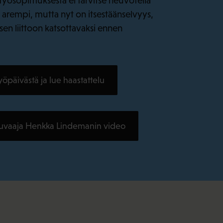
 työsopimuksesta ei tarvitse neuvotella
n arempi, mutta nyt on itsestäänselvyys,
sen liittoon katsottavaksi ennen
öpäivästä ja lue haastattelu
uvaaja Henkka Lindemanin video