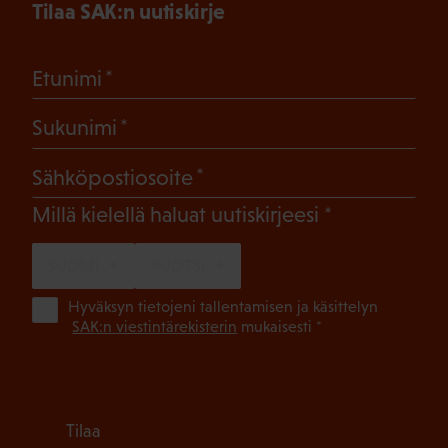
Tilaa SAK:n uutiskirje
(Pakollinen)
Etunimi
(Pakollinen)
Sukunimi
(Pakollinen)
Sähköpostiosoite
(Pakollinen)
Millä kielellä haluat uutiskirjeesi
SUOMI
RUOTSI
(Pa
Hyväksyn tietojeni tallentamisen ja käsittelyn
SAK:n viestintärekisterin
mukaisesti *
Tilaa