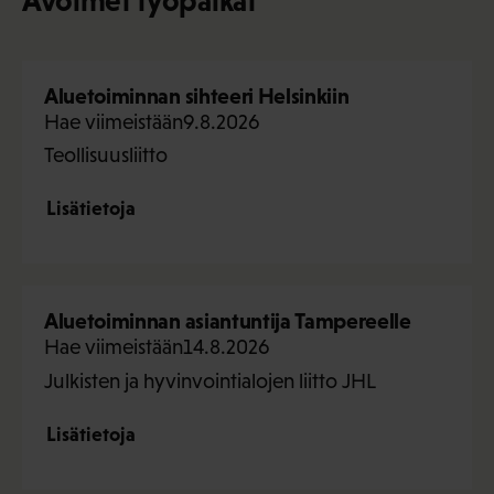
Avoimet työpaikat
Aluetoiminnan sihteeri Helsinkiin
Hae viimeistään
9.8.2026
Teollisuusliitto
Lisätietoja
Aluetoiminnan asiantuntija Tampereelle
Hae viimeistään
14.8.2026
Julkisten ja hyvinvointialojen liitto JHL
Lisätietoja