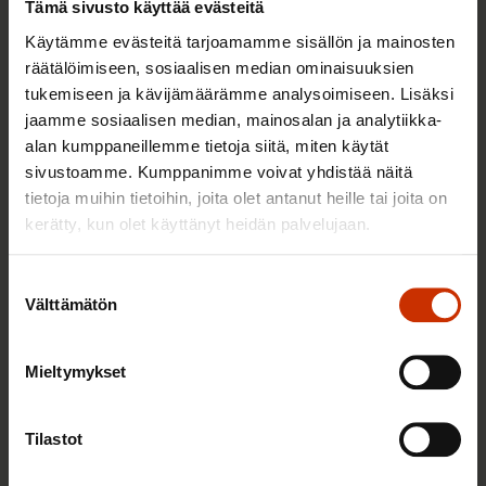
Työnhaku-
ja urapalvelut
Tämä sivusto käyttää evästeitä
Käytämme evästeitä tarjoamamme sisällön ja mainosten
räätälöimiseen, sosiaalisen median ominaisuuksien
Monilla SAK:n ammattiliitolla on työnhaku- ja
tukemiseen ja kävijämäärämme analysoimiseen. Lisäksi
urapalveluja, joiden kautta voi myös etsiä
jaamme sosiaalisen median, mainosalan ja analytiikka-
työpaikkoja.
alan kumppaneillemme tietoja siitä, miten käytät
sivustoamme. Kumppanimme voivat yhdistää näitä
Julkisten ja hyvinvointialojen liiton JHL:n alojen
tietoja muihin tietoihin, joita olet antanut heille tai joita on
avoimet työpaikat
kerätty, kun olet käyttänyt heidän palvelujaan.
Palvelualojen ammattiliiton PAMin duunisivut
Suostumuksen
Välttämätön
valinta
Palvelualojen ammattiliiton PAMin urapalvelut
Rakennusliiton urapalvelut
Mieltymykset
Suomen Muusikkojen Liiton listaus koesoitoista
Tilastot
Sähköliiton työtori