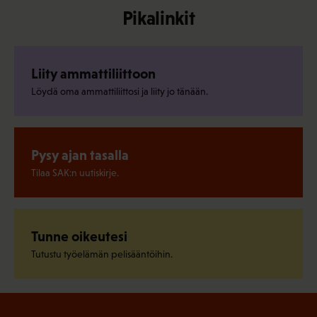
Pikalinkit
Liity ammattiliittoon
Löydä oma ammattiliittosi ja liity jo tänään.
Pysy ajan tasalla
Tilaa SAK:n uutiskirje.
Tunne oikeutesi
Tutustu työelämän pelisääntöihin.