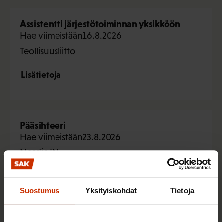
Assistentti järjestötoiminnan yksikköön
Hae viimeistään
16.8.2026
Teollisuusliitto
Lisätietoja
Pääsihteeri
Hae viimeistään
23.8.2026
Nordic IN
Lisätietoja
Suostumus
Yksityiskohdat
Tietoja