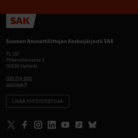
Suomen Ammattiliittojen Keskusjärjestö SAK
PL 157
Pitkänsillanranta 3
00530 Helsinki
020 774 000
sak@sak.fi
LISÄÄ YHTEYSTIETOJA