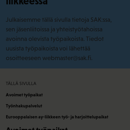
liikkeessä
i
Julkaisemme tällä sivulla tietoja SAK:ssa,
sen jäsenliitoissa ja yhteistyötahoissa
avoinna olevista työpaikoista. Tiedot
uusista työpaikoista voi lähettää
osoitteeseen webmaster@sak.fi.
TÄLLÄ SIVULLA
Avoimet työpaikat
Työnhakupalvelut
Eurooppalaisen ay-liikkeen työ- ja harjoittelupaikat