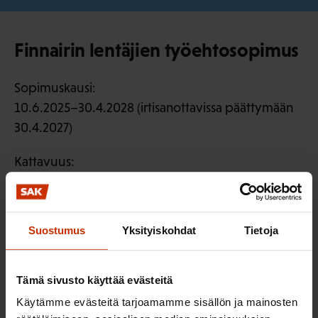
Finnairin lentäjien työehtosopimus
Sopimuskausi:
10.6.2025–30.4.2028 (irtisanottavissa päättymään
30.4.2027)
Kattavuus:
n. 880
Lue lisää
Suostumus
Yksityiskohdat
Tietoja
Pikalinkit
Tämä sivusto käyttää evästeitä
Käytämme evästeitä tarjoamamme sisällön ja mainosten
Liity ammattiliittoon