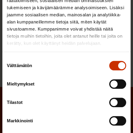
räätälöimiseen, sosiaalisen median ominaisuuksien
Löydä oma ammattiliittosi ja liity jo tänään.
tukemiseen ja kävijämäärämme analysoimiseen. Lisäksi
jaamme sosiaalisen median, mainosalan ja analytiikka-
alan kumppaneillemme tietoja siitä, miten käytät
Pysy ajan tasalla
sivustoamme. Kumppanimme voivat yhdistää näitä
tietoja muihin tietoihin, joita olet antanut heille tai joita on
Tilaa SAK:n uutiskirje.
kerätty, kun olet käyttänyt heidän palvelujaan.
Suostumuksen
Tunne oikeutesi
Välttämätön
valinta
Tutustu työelämän pelisääntöihin.
Mieltymykset
Tilaa SAK:n uutiskirje
Tilastot
(Pakollinen)
Etunimi
Markkinointi