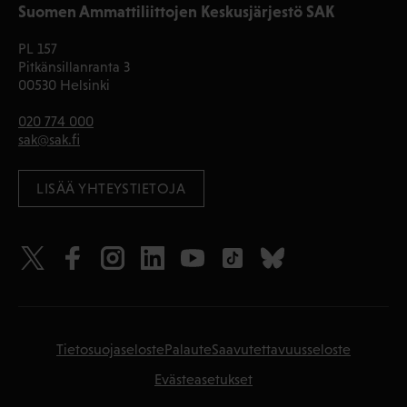
Suomen Ammattiliittojen Keskusjärjestö SAK
PL 157
Pitkänsillanranta 3
00530 Helsinki
020 774 000
sak@sak.fi
LISÄÄ YHTEYSTIETOJA
Tietosuojaseloste
Palaute
Saavutettavuusseloste
Evästeasetukset