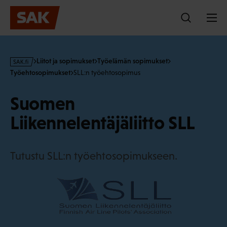
Hyppää
sisältöön
s
Liitot ja sopimukset
Työelämän sopimukset
a
Työehtosopimukset
SLL:n työehtosopimus
k
·
Suomen
f
i
Liikennelentäjäliitto SLL
Tutustu SLL:n työehtosopimukseen.