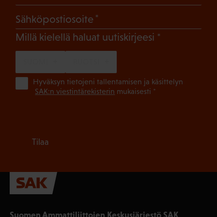
(Pakollinen)
Sähköpostiosoite
(Pakollinen)
Millä kielellä haluat uutiskirjeesi
SUOMI
RUOTSI
(Pa
Hyväksyn tietojeni tallentamisen ja käsittelyn
SAK:n viestintärekisterin
mukaisesti *
Tilaa
Suomen Ammattiliittojen Keskusjärjestö SAK