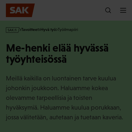
Hyppää
sisältöön
s
Tavoitteet
Hyvä työ
Työilmapiiri
a
k
Me-henki elää hyvässä
·
f
työyhteisössä
i
Meillä kaikilla on luontainen tarve kuulua
johonkin joukkoon. Haluamme kokea
olevamme tarpeellisia ja toisten
hyväksymiä. Haluamme kuulua porukkaan,
jossa välitetään, autetaan ja tuetaan kaveria.