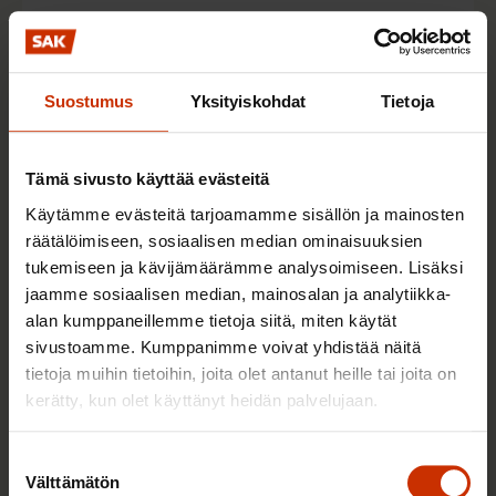
Suostumus
Yksityiskohdat
Tietoja
Tämä sivusto käyttää evästeitä
Käytämme evästeitä tarjoamamme sisällön ja mainosten
räätälöimiseen, sosiaalisen median ominaisuuksien
Hyvä työ luo vahvan luottamuksen työyhteisöön.
tukemiseen ja kävijämäärämme analysoimiseen. Lisäksi
Asiat sujuvat ja hommat hoituvat. Vaikeissa
jaamme sosiaalisen median, mainosalan ja analytiikka-
paikoissa kavereita autetaan ja ruuhkahuiput
alan kumppaneillemme tietoja siitä, miten käytät
puretaan yhteistyöllä. Toisten ideoihin tartutaan,
sivustoamme. Kumppanimme voivat yhdistää näitä
tietoja muihin tietoihin, joita olet antanut heille tai joita on
uusia kehitetään ja niitä pannaan käytäntöön. Näillä
kerätty, kun olet käyttänyt heidän palvelujaan.
työpaikoilla työpanosta, aikaa tai rahaa ei tuhlata
turhaan komentamiseen, kontrollointiin tai
Suostumuksen
raportointiin, koska kokemus on osoittanut, että
Välttämätön
valinta