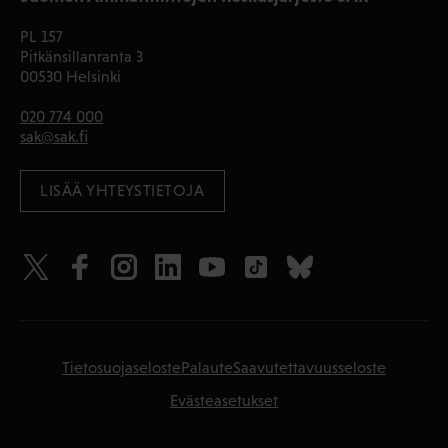
PL 157
Pitkänsillanranta 3
00530 Helsinki
020 774 000
sak@sak.fi
LISÄÄ YHTEYSTIETOJA
Tietosuojaseloste
Palaute
Saavutettavuusseloste
Evästeasetukset