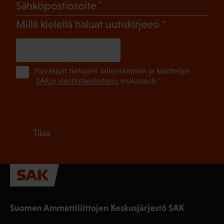
(Pakollinen)
Sähköpostiosoite
(Pakollinen)
Millä kielellä haluat uutiskirjeesi
SUOMI
RUOTSI
(Pa
Hyväksyn tietojeni tallentamisen ja käsittelyn
SAK:n viestintärekisterin
mukaisesti *
Tilaa
Suomen Ammattiliittojen Keskusjärjestö SAK