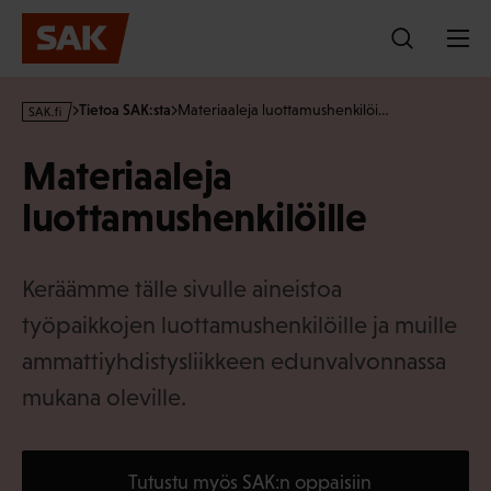
Hyppää
sisältöön
s
Tietoa SAK:sta
Materiaaleja luottamushenkilöi…
a
k
Materiaaleja
·
f
luottamushenkilöille
i
Keräämme tälle sivulle aineistoa
työpaikkojen luottamushenkilöille ja muille
ammattiyhdistysliikkeen edunvalvonnassa
mukana oleville.
Tutustu myös SAK:n oppaisiin