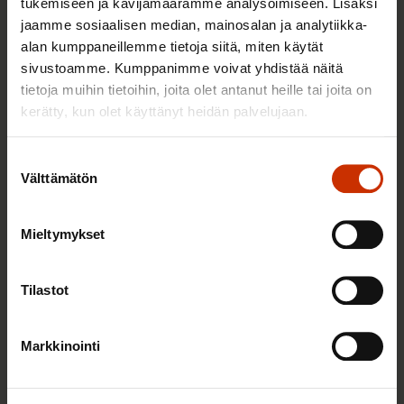
tukemiseen ja kävijämäärämme analysoimiseen. Lisäksi
Tiivistys verottajan ohjeista yhdistyksille koskien
jaamme sosiaalisen median, mainosalan ja analytiikka-
tulorekisteriä
alan kumppaneillemme tietoja siitä, miten käytät
sivustoamme. Kumppanimme voivat yhdistää näitä
Työkyvyn tukeminen työpaikalla
tietoja muihin tietoihin, joita olet antanut heille tai joita on
kerätty, kun olet käyttänyt heidän palvelujaan.
Opas antaa ohjeet työkyvyn edistämiseen ja
ylläpitämiseen työpaikalla. Se on tarkoitettu
Suostumuksen
Välttämätön
erityisesti työpaikoille, joilla on vasta vähän
valinta
kokemusta työntekijöiden työkyvyn tukemisesta.
Opas auttaa myös työpaikkoja, joissa käytännöt
Mieltymykset
ovat vielä muotoutumassa tai jotka haluavat
kehittää työkyvyn edistämisen käytäntöjä. SAK on
Tilastot
ollut mukana valmistelemassa oppaan sisältöjä.
Markkinointi
Työkyvyn tukeminen työpaikalla -opas
Työterveyslaitoksen opas