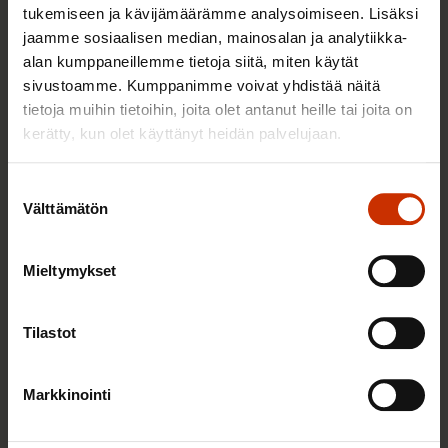
tukemiseen ja kävijämäärämme analysoimiseen. Lisäksi
jaamme sosiaalisen median, mainosalan ja analytiikka-
Verkkopalvelujen käytöstä kerätään tietoja
alan kumppaneillemme tietoja siitä, miten käytät
hyödyntämällä evästeitä.
Lisätietoja SAK:n
sivustoamme. Kumppanimme voivat yhdistää näitä
evästekäytännöistä.
tietoja muihin tietoihin, joita olet antanut heille tai joita on
kerätty, kun olet käyttänyt heidän palvelujaan.
7 Tietojen säännönmukaiset
luovutukset
Suostumuksen
Välttämätön
valinta
Pääsääntöisesti SAK:n vaikuttajarekisterin
henkilötietoja ei luovuteta ulkopuolisille. SAK voi
Mieltymykset
kuitenkin luovuttaa henkilötietoja kolmansille
osapuolille esimerkiksi kohdennetun viestinnän tai
Tilastot
SAK:n toimeksiannosta ja SAK:n käyttöön tulevan
kyselyn tai tutkimuksen toteuttamista varten.
Tällaiset kolmannen osapuolen palveluntarjoajat
Markkinointi
toimivat aina SAK:n lukuun ja SAK:n valvonnan alla.