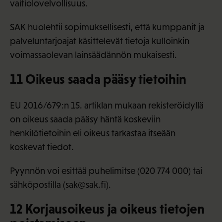
vaitiolovelvollisuus.
SAK huolehtii sopimuksellisesti, että kumppanit ja
palveluntarjoajat käsittelevät tietoja kulloinkin
voimassaolevan lainsäädännön mukaisesti.
11 Oikeus saada pääsy tietoihin
EU 2016/679:n 15. artiklan mukaan rekisteröidyllä
on oikeus saada pääsy häntä koskeviin
henkilötietoihin eli oikeus tarkastaa itseään
koskevat tiedot.
Pyynnön voi esittää puhelimitse (020 774 000) tai
sähköpostilla (sak@sak.fi).
12 Korjausoikeus ja oikeus tietojen