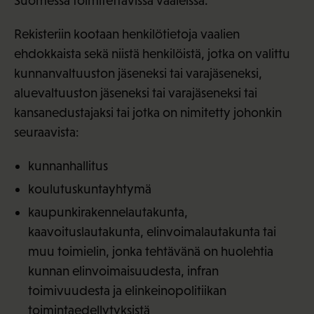
Suomessa toimitettavissa vaaleissa.
Rekisteriin kootaan henkilötietoja vaalien
ehdokkaista sekä niistä henkilöistä, jotka on valittu
kunnanvaltuuston jäseneksi tai varajäseneksi,
aluevaltuuston jäseneksi tai varajäseneksi tai
kansanedustajaksi tai jotka on nimitetty johonkin
seuraavista:
kunnanhallitus
koulutuskuntayhtymä
kaupunkirakennelautakunta,
kaavoituslautakunta, elinvoimalautakunta tai
muu toimielin, jonka tehtävänä on huolehtia
kunnan elinvoimaisuudesta, infran
toimivuudesta ja elinkeinopolitiikan
toimintaedellytyksistä