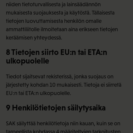
niiden tietoturvallisesta ja lainsäädännön
mukaisesta suojauksesta ja käytöstä. Tällaisesta
tietojen luovuttamisesta henkilön omalle
ammattiliitolle ilmoitetaan aina erikseen tietojen
keräämisen yhteydessä.
8 Tietojen siirto EU:n tai ETA:n
ulkopuolelle
Tiedot sijaitsevat rekisterissä, jonka suojaus on
järjestetty kohdan 10 mukaisesti. Tietoja ei siirretä
EU:n tai ETA:n ulkopuolelle.
9 Henkilötietojen säilytysaika
SAK säilyttää henkilötietoja niin kauan, kuin se on
tarpeellista kohdassa 4 määriteltyjen tarkoitusten