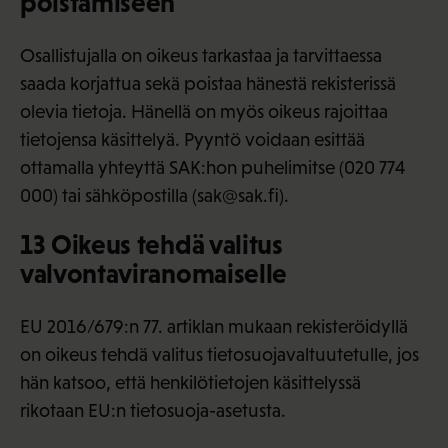
poistamiseen
Osallistujalla on oikeus tarkastaa ja tarvittaessa
saada korjattua sekä poistaa hänestä rekisterissä
olevia tietoja. Hänellä on myös oikeus rajoittaa
tietojensa käsittelyä. Pyyntö voidaan esittää
ottamalla yhteyttä SAK:hon puhelimitse (020 774
000) tai sähköpostilla (sak@sak.fi).
13 Oikeus tehdä valitus
valvontaviranomaiselle
EU 2016/679:n 77. artiklan mukaan rekisteröidyllä
on oikeus tehdä valitus tietosuojavaltuutetulle, jos
hän katsoo, että henkilötietojen käsittelyssä
rikotaan EU:n tietosuoja-asetusta.