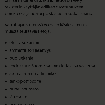
on itse ilmoittanut SAK:lle. Tiedot on viety
rekisteriin käyttäjän erillisen suostumuksen
perusteella ja ne voi poistaa sieltä koska tahansa.
Vaikuttajarekisterissä voidaan käsitellä muun
muassa seuraavia tietoja:
etu- ja sukunimi
ammattiliiton jäsenyys
puoluekanta
ehdokkuus Suomessa toimitettavissa vaaleissa
asema tai ammattinimike
sähköpostiosoite
puhelinnumero
lähiosoite
postinumero