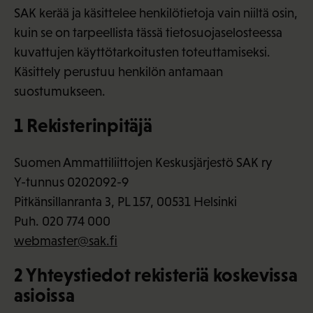
SAK kerää ja käsittelee henkilötietoja vain niiltä osin,
kuin se on tarpeellista tässä tietosuojaselosteessa
kuvattujen käyttötarkoitusten toteuttamiseksi.
Käsittely perustuu henkilön antamaan
suostumukseen.
1 Rekisterinpitäjä
Suomen Ammattiliittojen Keskusjärjestö SAK ry
Y-tunnus 0202092-9
Pitkänsillanranta 3, PL 157, 00531 Helsinki
Puh. 020 774 000
webmaster@sak.fi
2 Yhteystiedot rekisteriä koskevissa
asioissa