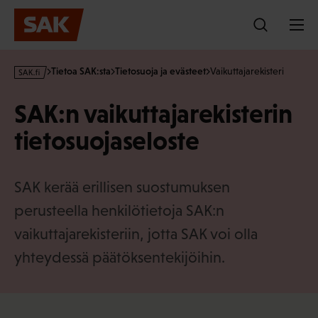
Hyppää
sisältöön
s
Tietoa SAK:sta
Tietosuoja ja evästeet
Vaikuttajarekisteri
a
k
SAK:n vaikuttajarekisterin
·
f
tietosuojaseloste
i
SAK kerää erillisen suostumuksen
perusteella henkilötietoja SAK:n
vaikuttajarekisteriin, jotta SAK voi olla
yhteydessä päätöksentekijöihin.