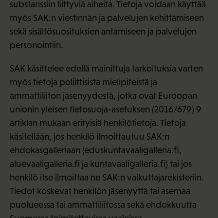
substanssiin liittyviä aiheita. Tietoja voidaan käyttää
myös SAK:n viestinnän ja palvelujen kehittämiseen
sekä sisältösuosituksien antamiseen ja palvelujen
personointiin.
SAK käsittelee edellä mainittuja tarkoituksia varten
myös tietoja poliittisista mielipiteistä ja
ammattiliiton jäsenyydestä, jotka ovat Euroopan
unionin yleisen tietosuoja-asetuksen (2016/679) 9
artiklan mukaan erityisiä henkilötietoja. Tietoja
käsitellään, jos henkilö ilmoittautuu SAK:n
ehdokasgalleriaan (eduskuntavaaligalleria.fi,
aluevaaligalleria.fi ja kuntavaaligalleria.fi) tai jos
henkilö itse ilmoittaa ne SAK:n vaikuttajarekisteriin.
Tiedot koskevat henkilön jäsenyyttä tai asemaa
puolueessa tai ammattiliitossa sekä ehdokkuutta