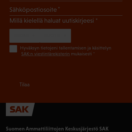
(Pakollinen)
Sähköpostiosoite
(Pakollinen)
Millä kielellä haluat uutiskirjeesi
SUOMI
RUOTSI
(Pa
Hyväksyn tietojeni tallentamisen ja käsittelyn
SAK:n viestintärekisterin
mukaisesti *
Tilaa
Suomen Ammattiliittojen Keskusjärjestö SAK