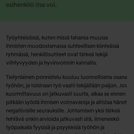
esihenkilö itse voi.
Työyhteisössä, kuten missä tahansa muussa
ihmisten muodostamassa suhteellisen kiinteässä
ryhmässä, henkilösuhteet ovat tärkeä tekijä
viihtyvyyden ja hyvinvoinnin kannalta.
Tietynlainen ponnistelu kuuluu luonnollisena osana
työhön, ja toisinaan työ vaatii tekijältään paljon. Jos
kuormittavuus on jatkuvasti suurta, alkaa se ennen
pitkään syödä ihmisen voimavaroja ja altistaa hänet
negatiivisille seurauksille. Johtamisen yksi tärkeä
tehtävä onkin arvioida jatkuvasti sitä, ilmeneekö
työpaikalla fyysisiä ja psyykkisiä työhön ja