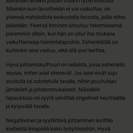
asetetaan ainakin jossain määrin työyhteisössä.
Silloinkin kun tavoitteisiin ei voi vaikuttaa, on
yleensä mahdollista keskustella tavoista, joilla niihin
päästään. Yleensä ihminen sitoutuu tekemiseensä
paremmin silloin, kun hän on ollut itse mukana
vaikuttamassa toimintatapoihin. Esihenkilöllä on
kuitenkin aina vastuu, eikä sitä sovi karttaa.
Hyvä johtamiskulttuuri on sellaista, jossa esihenkilö
seuraa, miten asiat etenevät. Jos asiat eivät suju
sovitulla tai odotetulla tavalla, niihin puututaan
jämäkästi ja johdonmukaisesti. Näissäkin
tapauksissa on syytä selvittää ongelmat neutraalilla
ja kysyvällä tavalla.
Negatiivinen ja syyllistävä johtaminen levittää
kielteistä ilmapiiriä koko työyhteisöön. Hyvä