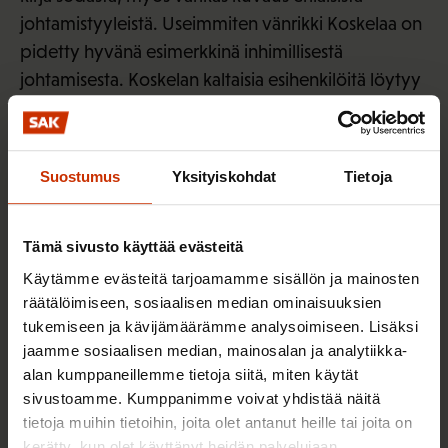
johtamistyyleistä. Useimmiten vänrikki Koskelaa on
pidetty hyvänä esimerkkinä inhimillisestä
johtamisesta. Koskelan kaltaisia esihenkilöitä löytyy
tämän päivän suomalaisesta työelämästä, mutta
niin löytyy kirjan muitakin johtamisen karikatyyrejä.
Suostumus
Yksityiskohdat
Tietoja
Johtamistavoilla on suuri merkitys. Pelko luo
kierteen, jossa työntekijät pitävät tärkeänä
rutiinisuoritusta ja ennustettavuutta, koska se
Tämä sivusto käyttää evästeitä
vähentää sitä mahdollisuutta, että heidän työnsä
Käytämme evästeitä tarjoamamme sisällön ja mainosten
jäljestä löytyisi perusteita rankaisemiselle. Tämä
räätälöimiseen, sosiaalisen median ominaisuuksien
merkitsee automaattisesti sitä, että riskejä vältetään
tukemiseen ja kävijämäärämme analysoimiseen. Lisäksi
ja työsuoritusten määrä ja laatu ovat konemaista
jaamme sosiaalisen median, mainosalan ja analytiikka-
alan kumppaneillemme tietoja siitä, miten käytät
suorittamista. Tällöin hylätään kaikenlainen
sivustoamme. Kumppanimme voivat yhdistää näitä
spontaanius ja innovatiivisuus uusien ja entistä
tietoja muihin tietoihin, joita olet antanut heille tai joita on
toimivampien ratkaisujen etsimiseksi.
kerätty, kun olet käyttänyt heidän palvelujaan.