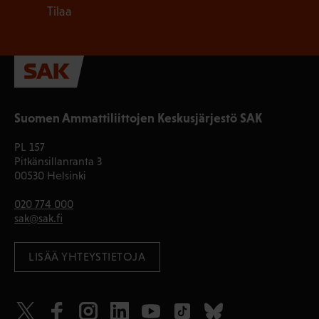
Tilaa
Suomen Ammattiliittojen Keskusjärjestö SAK
PL 157
Pitkänsillanranta 3
00530 Helsinki
020 774 000
sak@sak.fi
LISÄÄ YHTEYSTIETOJA