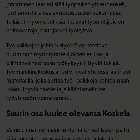
johtaminen taas edistää työpaikan yhteishenkeä,
luottamusta ja vastavuoroisuuden kokemusta.
Tällaiset myönteiset asiat lisäävät työntekijöiden
voimavaroja ja suojaavat työkykyä.
Työpaikkojen johtamistyössä on otettava
huomioon myös työntekijöiden eri ikä- ja
elämänvaiheet sekä työkykyyn liittyvät tekijät.
Työmarkkinakeskusjärjestöt ovat yhdessä laatineet
materiaalia, joka auttaa työ- paikkoja kohtaamaan
ikään liittyviä haasteita ja kääntämään ne
työyhteisön voimavaraksi.
Suurin osa luulee olevansa Koskela
Väinö Linnan romaani Tuntematon sotilas on paitsi
kirja sodasta, myös värikäs kuvaus erilaisista