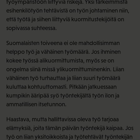
työympäristöön liittyviä riskejä. Yksi tärkeimmistä
esihenkilötyön tehtävistä on työn johtaminen niin,
että työtä ja siihen liittyviä kuormitustekijöitä on
sopivassa suhteessa.
Suomalaisten toiveena ei ole mahdollisimman
helppo työ ja vähäinen työmäärä. Jos ihminen
kokee työssä alikuormittumista, myös se on
ongelma siinä missä ylikuormittuminenkin. Liian
vähäinen työ turhauttaa ja liian suuri työmäärä
kuluttaa kohtuuttomasti. Pitkään jatkuessaan
kumpikin ääripää syö työntekijältä työn ilon ja
ammatillisen itsetunnon.
Haastava, mutta hallittavissa oleva työ tarjoaa
elämyksiä, joita tämän päivän työntekijä kaipaa. Jos
työ on liian yksitoikkoista ja työtehtävät työntekijän