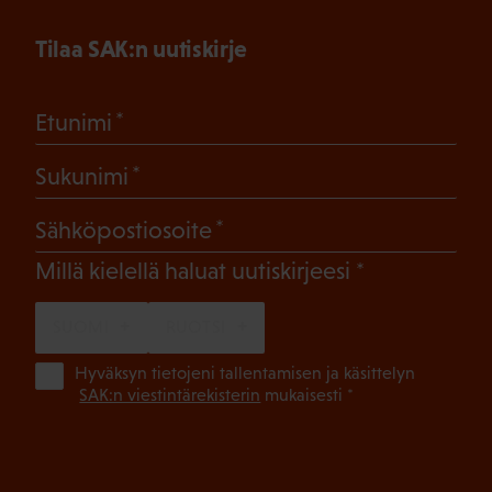
Tilaa SAK:n uutiskirje
(Pakollinen)
Etunimi
(Pakollinen)
Sukunimi
(Pakollinen)
Sähköpostiosoite
(Pakollinen)
Millä kielellä haluat uutiskirjeesi
SUOMI
RUOTSI
(Pa
Hyväksyn tietojeni tallentamisen ja käsittelyn
SAK:n viestintärekisterin
mukaisesti *