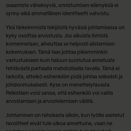
osaamista väheksyviä, onnistumisen elämyksiä ei
synny eikä ammatillinen identiteetti vahvistu.
Yksi tärkeimmistä tekijöistä hyvässä johtamisessa on
kyky osoittaa arvostusta. Jos aikuista ihmistä
komennetaan, aiheuttaa se helposti alistamisen
kokemuksen. Tämä taas johtaa pikemminkin
vastustukseen kuin haluun suoriutua annetusta
tehtävästä parhaalla mahdollisella tavalla. Tämä ei
tarkoita, etteikö esihenkilön pidä johtaa selkeästi ja
johdonmukaisesti. Kyse on menettelytavasta.
Pelkistäen voisi sanoa, että esihenkilö voi valita
arvostamisen ja arvostelemisen väliltä.
Johtaminen on tehokasta silloin, kun työlle asetetut
tavoitteet eivät tule ulkoa annettuina, vaan ne