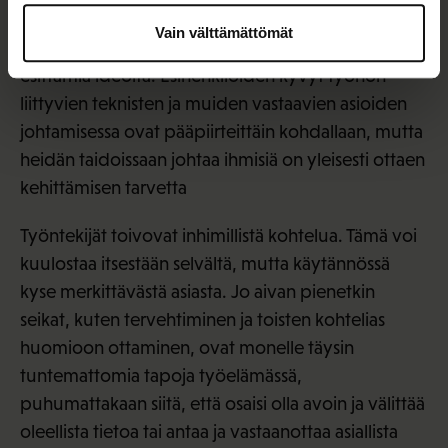
palautetta, avoimuutta, kannustamista ja sitä, että
Vain välttämättömät
heillä on aikaa ja halua kuunnella myös työntekijän
esittämiä ideoita. Esihenkilöiden kyvyt työhön
liittyvien teknisten ja muiden vastaavien asioiden
johtamisessa ovat pääpiirteittäin kohdallaan, mutta
heidän taidoissaan johtaa ihmisiä on yleisesti ottaen
kehittämisen tarvetta
Työntekijät toivovat inhimillistä kohtelua. Tämä voi
kuulostaa itsestään selvältä, mutta käytännössä
kyse merkittävästä asiasta. Jo aivan pienetkin
seikat, kuten tervehtiminen ja toisten kohtelias
huomioon ottaminen, ovat monelle täysin
tuntemattomia tapoja työelämässä,
puhumattakaan siitä, että osaisi olla avoin ja välittää
oleellista tietoa tai antaa ja vastaanottaa asiallista