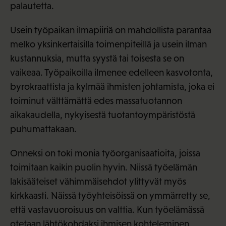
palautetta.
Usein työpaikan ilmapiiriä on mahdollista parantaa
melko yksinkertaisilla toimenpiteillä ja usein ilman
kustannuksia, mutta syystä tai toisesta se on
vaikeaa. Työpaikoilla ilmenee edelleen kasvotonta,
byrokraattista ja kylmää ihmisten johtamista, joka ei
toiminut välttämättä edes massatuotannon
aikakaudella, nykyisestä tuotantoympäristöstä
puhumattakaan.
Onneksi on toki monia työorganisaatioita, joissa
toimitaan kaikin puolin hyvin. Niissä työelämän
lakisääteiset vähimmäisehdot ylittyvät myös
kirkkaasti. Näissä työyhteisöissä on ymmärretty se,
että vastavuoroisuus on valttia. Kun työelämässä
otetaan lähtökohdaksi ihmisen kohteleminen