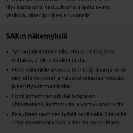
täysikasvuisena, vastuullisena ja ajattelevana
yksilönä, ollaan jo oikealla suunnalla.
SAK:n näkemyksiä
Työ on järjestettävä niin, että se on tekijänsä
mittaista, ei yli- eikä alimittaista.
Hyvä esihenkilö arvostaa työntekijöitään ja toimii
niin, että he voivat ja haluavat onnistua työssään
ja kehittyä ammattilaisina.
Hyvä johtaminen edistää työpaikan
yhteishenkeä, luottamusta ja vastavuoroisuutta.
Palautteen saaminen työstä on tärkeää. Sitä pitää
antaa rakentavalla tavalla ihmistä kunnioittaen.