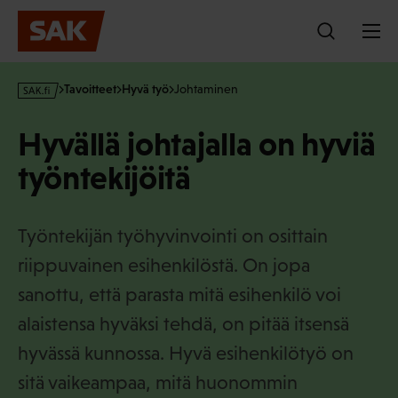
Hyppää
sisältöön
s
Tavoitteet
Hyvä työ
Johtaminen
a
k
Hyvällä johtajalla on hyviä
·
f
työntekijöitä
i
Työntekijän työhyvinvointi on osittain
riippuvainen esihenkilöstä. On jopa
sanottu, että parasta mitä esihenkilö voi
alaistensa hyväksi tehdä, on pitää itsensä
hyvässä kunnossa. Hyvä esihenkilötyö on
sitä vaikeampaa, mitä huonommin