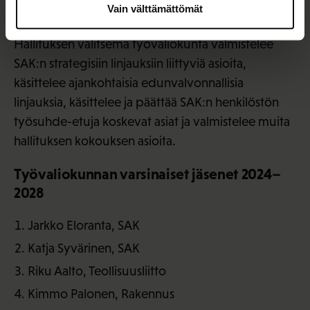
Työvaliokunta
Vain välttämättömät
Hallituksen valitsema työvaliokunta valmistelee
SAK:n strategisiin linjauksiin liittyviä asioita,
käsittelee ajankohtaisia edunvalvonnallisia
linjauksia, käsittelee ja päättää SAK:n henkilöstön
työsuhde-etuja koskevat asiat ja valmistelee muita
hallituksen kokouksen asioita.
Työvaliokunnan varsinaiset jäsenet 2024–
2028
Jarkko Eloranta, SAK
Katja Syvärinen, SAK
Riku Aalto, Teollisuusliitto
Kimmo Palonen, Rakennus