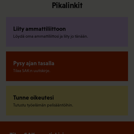
Pikalinkit
Liity ammattiliittoon
Löydä oma ammattiliittosi ja liity jo tänään.
Pysy ajan tasalla
Tilaa SAK:n uutiskirje.
Tunne oikeutesi
Tutustu työelämän pelisääntöihin.