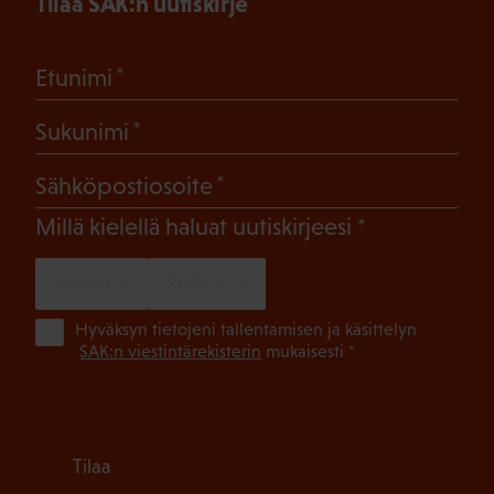
Tilaa SAK:n uutiskirje
(Pakollinen)
Etunimi
(Pakollinen)
Sukunimi
(Pakollinen)
Sähköpostiosoite
(Pakollinen)
Millä kielellä haluat uutiskirjeesi
SUOMI
RUOTSI
(Pa
Hyväksyn tietojeni tallentamisen ja käsittelyn
SAK:n viestintärekisterin
mukaisesti *
Tilaa