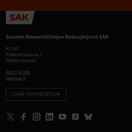
Suomen Ammattiliittojen Keskusjärjestö SAK
PL 157
Pitkänsillanranta 3
00530 Helsinki
020 774 000
sak@sak.fi
LISÄÄ YHTEYSTIETOJA