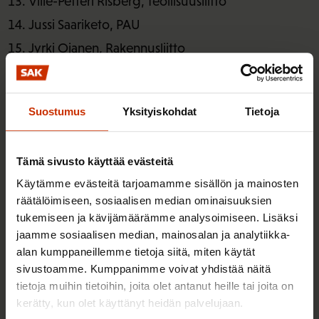
Ville-Petteri Risberg, Teollisuusliitto
Jussi Saariketo, PAU
Jyrki Ojanen, Rakennusliitto
Karita Alanko, JHL
Juhani Siira, Paperiliitto
Suostumus
Yksityiskohdat
Tietoja
Toni Laiho, Teollisuusliitto
Tapio Heikkinen, Sähköliitto
Tämä sivusto käyttää evästeitä
Hallituksen yleisvarajäsenet
Käytämme evästeitä tarjoamamme sisällön ja mainosten
räätälöimiseen, sosiaalisen median ominaisuuksien
Merja Westman, PAM
tukemiseen ja kävijämäärämme analysoimiseen. Lisäksi
Ulla Hopponen, Teollisuusliitto
jaamme sosiaalisen median, mainosalan ja analytiikka-
Mika Tiitinen, Aliupseeriliitto/JHL
alan kumppaneillemme tietoja siitä, miten käytät
Niko Blom, AKT
sivustoamme. Kumppanimme voivat yhdistää näitä
tietoja muihin tietoihin, joita olet antanut heille tai joita on
Sami Laakso, Paperiliitto
kerätty, kun olet käyttänyt heidän palvelujaan.
Lea Väänänen, SEL