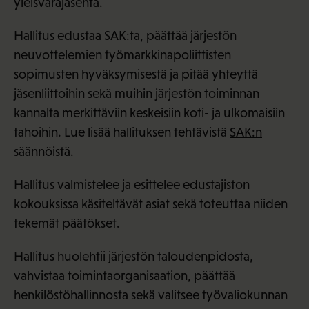
yleisvarajäsentä.
Hallitus edustaa SAK:ta, päättää järjestön
neuvottelemien työmarkkinapoliittisten
sopimusten hyväksymisestä ja pitää yhteyttä
jäsenliittoihin sekä muihin järjestön toiminnan
kannalta merkittäviin keskeisiin koti- ja ulkomaisiin
tahoihin. Lue lisää hallituksen tehtävistä
SAK:n
säännöistä
.
Hallitus valmistelee ja esittelee edustajiston
kokouksissa käsiteltävät asiat sekä toteuttaa niiden
tekemät päätökset.
Hallitus huolehtii järjestön taloudenpidosta,
vahvistaa toimintaorganisaation, päättää
henkilöstöhallinnosta sekä valitsee työvaliokunnan