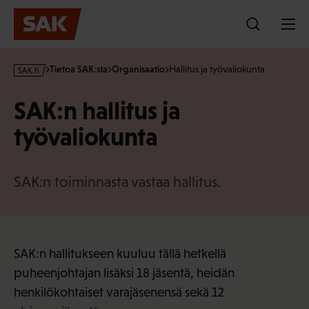
Hyppää
sisältöön
s
Tietoa SAK:sta
Organisaatio
Hallitus ja työvaliokunta
a
k
SAK:n hallitus ja
·
f
työvaliokunta
i
SAK:n toiminnasta vastaa hallitus.
SAK:n hallitukseen kuuluu tällä hetkellä
puheenjohtajan lisäksi 18 jäsentä, heidän
henkilökohtaiset varajäsenensä sekä 12