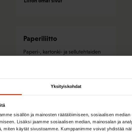
Liiton omat sivut
Paperiliitto
Paperi-, kartonki- ja sellutehtaiden
sekä paperinjalostuksen työntekijät
ovat Paperiliiton jäseniä.
Yksityiskohdat
Tutustu liittoon
itä
Liiton omat sivut
mme sisällön ja mainosten räätälöimiseen, sosiaalisen median
iseen. Lisäksi jaamme sosiaalisen median, mainosalan ja analy
, miten käytät sivustoamme. Kumppanimme voivat yhdistää näitä t