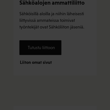
Sähköalojen ammattiliitto
Sähköisillä aloilla ja niihin läheisesti
liittyvissä ammateissa toimivat
työntekijät ovat Sähköliiton jäseniä.
Tutustu liittoon
Liiton omat sivut