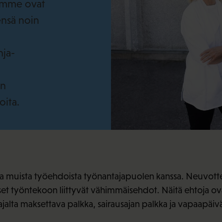
iämme ovat
ensä noin
nja-
en
oita.
 ja muista työehdoista työnantajapuolen kanssa. Neuvott
et työntekoon liittyvät vähimmäisehdot. Näitä ehtoja 
jalta maksettava palkka, sairausajan palkka ja vapaapäivä