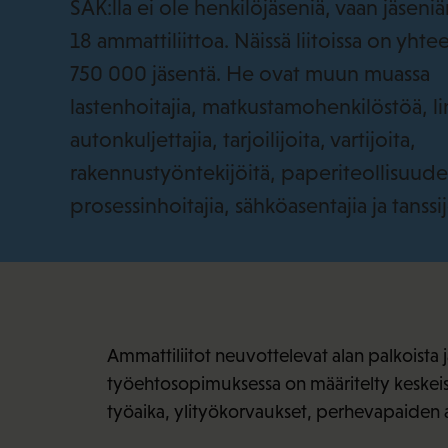
SAK:lla ei ole henkilöjäseniä, vaan jäsen
18 ammattiliittoa. Näissä liitoissa on yhte
750 000 jäsentä. He ovat muun muassa
lastenhoitajia, matkustamohenkilöstöä, li
autonkuljettajia, tarjoilijoita, vartijoita,
rakennustyöntekijöitä, paperiteollisuud
prosessinhoitajia, sähköasentajia ja tanssij
Ammattiliitot neuvottelevat alan palkoista
työehtosopimuksessa on määritelty keskeis
työaika, ylityökorvaukset, perhevapaiden a