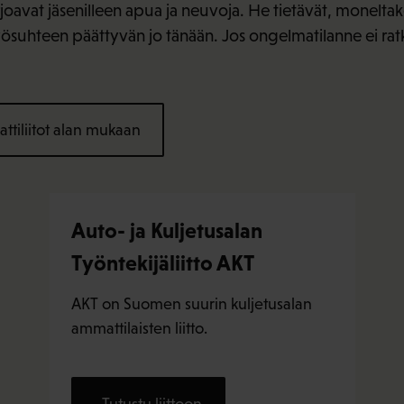
rjoavat jäsenilleen apua ja neuvoja. He tietävät, monelt
työsuhteen päättyvän jo tänään. Jos ongelmatilanne ei ratk
tiliitot alan mukaan
Auto- ja Kuljetusalan
Työntekijäliitto AKT
AKT on Suomen suurin kuljetusalan
ammattilaisten liitto.
Tutustu liittoon