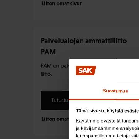
Liiton omat sivut
Palvelualojen ammattiliitto
PAM
PAM on palvelualojen ammattilaisten
liitto.
Suostumus
Tutustu liittoon
Tämä sivusto käyttää eväste
Liiton omat sivut
Käytämme evästeitä tarjoama
ja kävijämäärämme analysoim
kumppaneillemme tietoja siitä