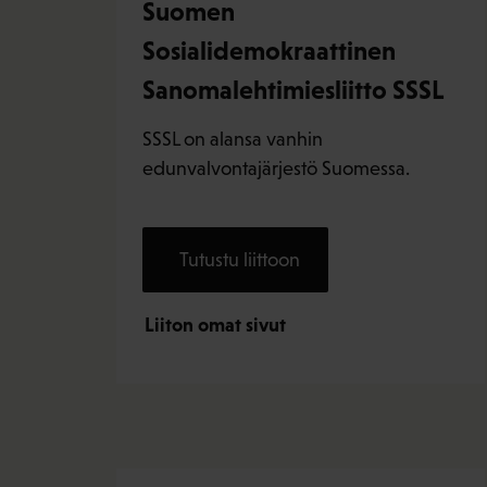
Suomen
Sosialidemokraattinen
Sanomalehtimiesliitto SSSL
SSSL on alansa vanhin
edunvalvontajärjestö Suomessa.
Tutustu liittoon
Liiton omat sivut