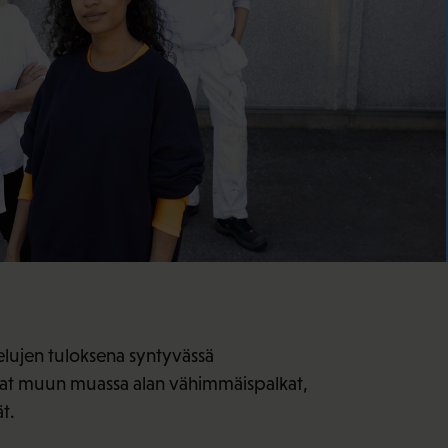
elujen tuloksena syntyvässä
ovat muun muassa alan vähimmäispalkat,
t.