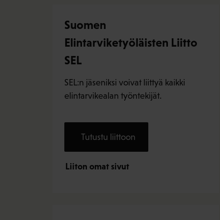
Suomen
Elintarviketyöläisten Liitto
SEL
SEL:n jäseniksi voivat liittyä kaikki
elintarvikealan työntekijät.
Tutustu liittoon
Liiton omat sivut