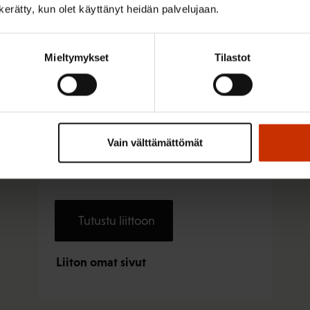
n kerätty, kun olet käyttänyt heidän palvelujaan.
Mieltymykset
Tilastot
Rakennusliitto
Rakennus-, rakennustuote-, asfaltti-,
vedeneristys-, talotekniikka- ja infra-
Vain välttämättömät
alojen työntekijät ovat Rakennusliiton
jäseniä.
Tutustu liittoon
Liiton omat sivut