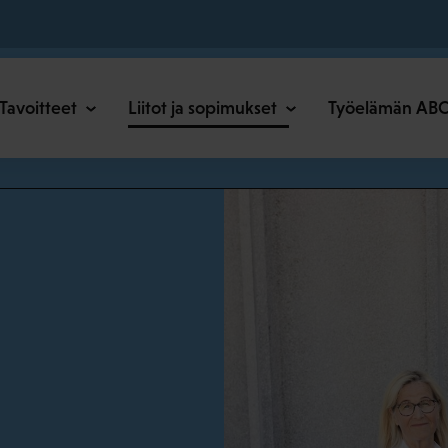
o
Tavoitteet
Liitot ja sopimukset
Työelämän AB