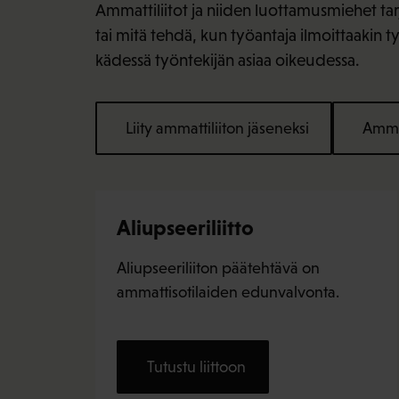
Ammattiliitot ja niiden luottamusmiehet ta
tai mitä tehdä, kun työantaja ilmoittaakin 
kädessä työntekijän asiaa oikeudessa.
Liity ammattiliiton jäseneksi
Ammat
Aliupseeriliitto
Aliupseeriliiton päätehtävä on
ammattisotilaiden edunvalvonta.
Tutustu liittoon