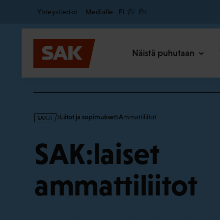
Secondary
Hyppää
Yhteystiedot
Medialle
FI
SV
EN
sisältöön
Päävalikk
Näistä puhutaan
s
Liitot ja sopimukset
Ammattiliitot
a
k
SAK:laiset
·
f
i
ammattiliitot