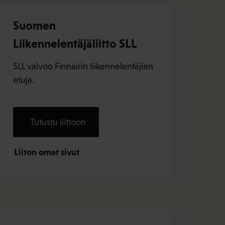
Suomen
Liikennelentäjäliitto SLL
SLL valvoo Finnairin liikennelentäjien
etuja.
Tutustu liittoon
Liiton omat sivut