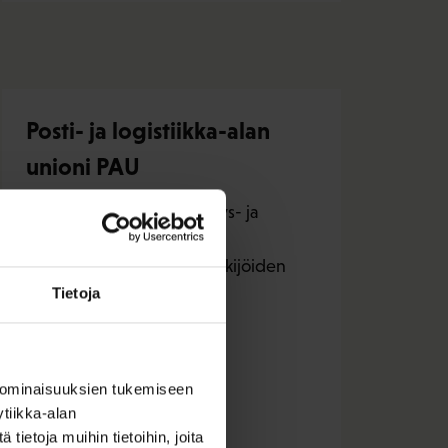
Posti- ja logistiikka-alan
unioni PAU
PAU on posti-, viestinvälitys- ja
logistiikka-aloilla toimivien
toimihenkilöiden ja työntekijöiden
ammattiliitto.
Tietoja
Tutustu liittoon
 ominaisuuksien tukemiseen
tiikka-alan
Liiton omat sivut
ietoja muihin tietoihin, joita