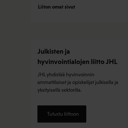
Liiton omat sivut
Julkisten ja
hyvinvointialojen liitto JHL
JHL yhdistää hyvinvoinnin
ammattilaiset ja opiskelijat julkisella ja
yksityisellä sektorilla.
Tutustu liittoon