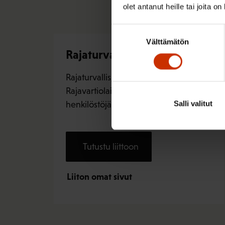
olet antanut heille tai joita o
Suostumuksen
Välttämätön
valinta
Rajaturvallisuusunioni
Rajaturvallisuusunioni on
Rajavartiolaitoksen suurin
Salli valitut
henkilöstöjärjestö.
Tutustu liittoon
Liiton omat sivut