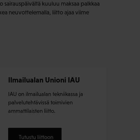
ako sairauspäivältä kuuluu maksaa palkkaa
ea neuvottelemalla, liitto ajaa viime
Ilmailualan Unioni IAU
IAU on ilmailualan tekniikassa ja
palvelutehtävissä toimivien
ammattilaisten liitto.
Tutustu liittoon