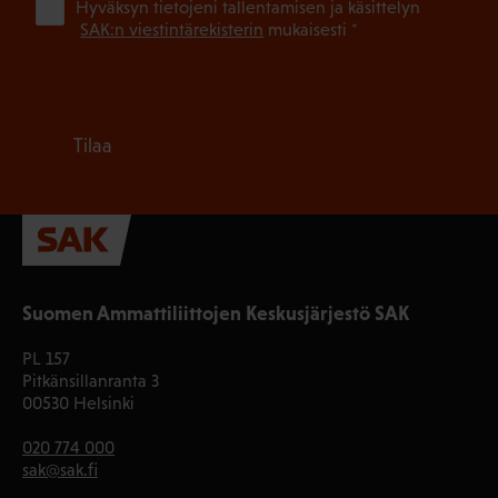
(Pa
Hyväksyn tietojeni tallentamisen ja käsittelyn
SAK:n viestintärekisterin
mukaisesti *
Tilaa
Suomen Ammattiliittojen Keskusjärjestö SAK
PL 157
Pitkänsillanranta 3
00530 Helsinki
020 774 000
sak@sak.fi