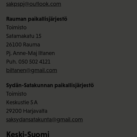
sakpspj@outlook.com
Rauman paikallisjärjestö
Toimisto
Satamakatu 15
26100 Rauma
Pj. Anne-Maj Iltanen
Puh. 050 502 4121
biltanen@gmail.com
Sydän-Satakunnan paikallisjärjestö
Toimisto
Keskustie 5 A
29200 Harjavalta
saksydansatakunta@gmail.com
Keski-Suomi