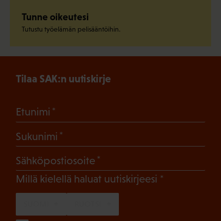
Tunne oikeutesi
Tutustu työelämän pelisääntöihin.
Tilaa SAK:n uutiskirje
(Pakollinen)
Etunimi
(Pakollinen)
Sukunimi
(Pakollinen)
Sähköpostiosoite
(Pakollinen)
Millä kielellä haluat uutiskirjeesi
SUOMI
RUOTSI