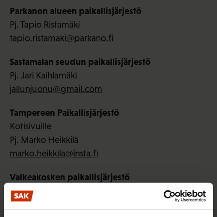
Parkanon alueen paikallisjärjestö
Pj. Tapio Ristamäki
tapio.ristamaki@parkano.fi
Sastamalan seudun paikallisjärjestö
Pj. Jari Kaihlamäki
jallunjuonu@gmail.com
Tampereen Paikallisjärjestö
Kotisivuille
Pj. Marko Heikkilä
marko.heikkila@insta.fi
Valkeakosken paikallisjärjestö
Pj. Harri Honkala
hapeho64@gmail.com