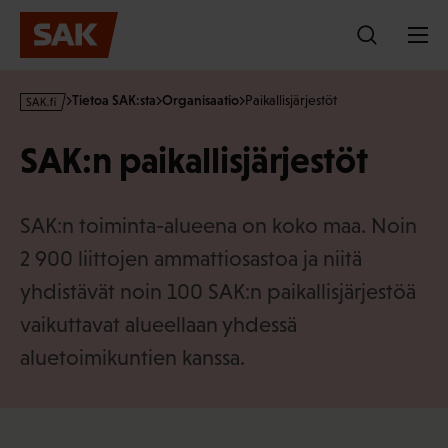
Hyppää
sisältöön
s
Tietoa SAK:sta
Organisaatio
Paikallisjärjestöt
a
k
SAK:n paikallisjärjestöt
·
f
i
SAK:n toiminta-alueena on koko maa. Noin
2 900 liittojen ammattiosastoa ja niitä
yhdistävät noin 100 SAK:n paikallisjärjestöä
vaikuttavat alueellaan yhdessä
aluetoimikuntien kanssa.