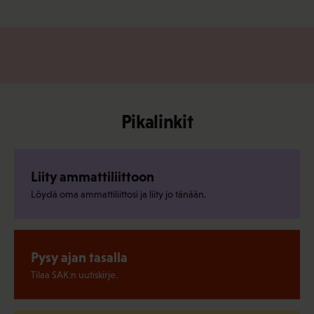
Pikalinkit
Liity ammattiliittoon
Löydä oma ammattiliittosi ja liity jo tänään.
Pysy ajan tasalla
Tilaa SAK:n uutiskirje.