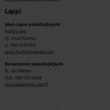
Lappi
Meri-Lapin paikallisjärjestö
Kotisivuille
Pj. Jouni Kurttio
p. 040 3559764
jouni.kurttio@gmail.com
Rovaniemen paikallisjärjestö
Pj. Jari Paldan
Puh. 040 532 6644
jari.paldan@pp.inet.fi