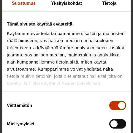
Suostumus
Yksityiskohdat
Tietoja
Pohjanmaa
SAK:n Kauhajoen paikallisjärjestö ry
Tämä sivusto käyttää evästeitä
Pj. Sirpa Kukkamäki
Käytämme evästeitä tarjoamamme sisällön ja mainosten
sirpa.kukkamaki@lclc.fi
räätälöimiseen, sosiaalisen median ominaisuuksien
tukemiseen ja kävijämäärämme analysoimiseen. Lisäksi
SAK:n Kokkolanseudun paikallisjärjestö ry
jaamme sosiaalisen median, mainosalan ja analytiikka-
Pj. Vesa Pohjola
alan kumppaneillemme tietoja siitä, miten käytät
sivustoamme. Kumppanimme voivat yhdistää näitä
Puh. 040 524 8699
tietoja muihin tietoihin, joita olet antanut heille tai joita on
vesapohjola50@gmail.com
kerätty, kun olet käyttänyt heidän palvelujaan.
SAK:n Kuusioalueen paikallisjärjestö ry
Suostumuksen
Pj. Jorma Saarimäki
Välttämätön
valinta
jorma.saarimaki@hotmail.com
FFC:s Närpesnejdens lokalorganisation rf
Mieltymykset
Peter Sjökvist