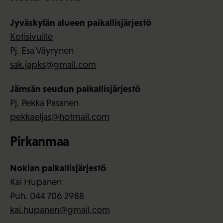
Jyväskylän alueen paikallisjärjestö
Kotisivuille
Pj. Esa Väyrynen
sak.japks@gmail.com
Jämsän seudun paikallisjärjestö
Pj. Pekka Pasanen
pekkaeljas@hotmail.com
Pirkanmaa
Nokian paikallisjärjestö
Kai Hupanen
Puh. 044 706 2988
kai.hupanen@gmail.com