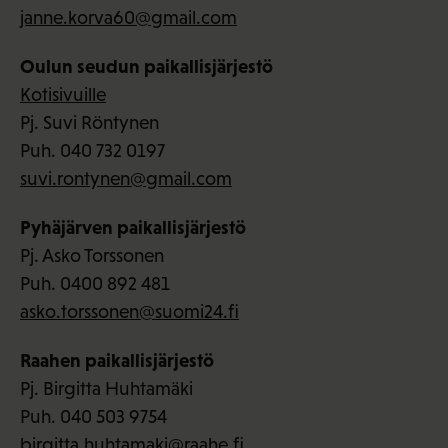
janne.korva60@gmail.com
Oulun seudun paikallisjärjestö
Kotisivuille
Pj. Suvi Röntynen
Puh. 040 732 0197
suvi.rontynen@gmail.com
Pyhäjärven paikallisjärjestö
Pj. Asko Torssonen
Puh. 0400 892 481
asko.torssonen@suomi24.fi
Raahen paikallisjärjestö
Pj. Birgitta Huhtamäki
Puh. 040 503 9754
birgitta.huhtamaki@raahe.fi