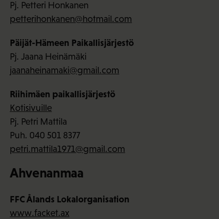
Pj. Petteri Honkanen
petterihonkanen@hotmail.com
Päijät-Hämeen Paikallisjärjestö
Pj. Jaana Heinämäki
jaanaheinamaki@gmail.com
Riihimäen paikallisjärjestö
Kotisivuille
Pj. Petri Mattila
Puh. 040 501 8377
petri.mattila1971@gmail.com
Ahvenanmaa
FFC Ålands Lokalorganisation
www.facket.ax