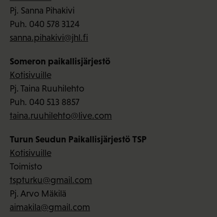
Pj. Sanna Pihakivi
Puh. 040 578 3124
sanna.pihakivi@jhl.fi
Someron paikallisjärjestö
Kotisivuille
Pj. Taina Ruuhilehto
Puh. 040 513 8857
taina.ruuhilehto@live.com
Turun Seudun Paikallisjärjestö TSP
Kotisivuille
Toimisto
tspturku@gmail.com
Pj. Arvo Mäkilä
aimakila@gmail.com