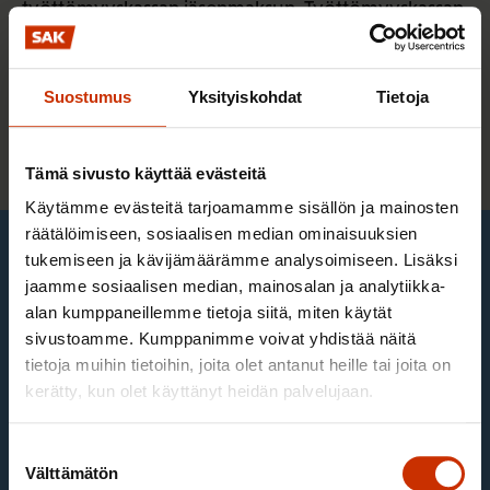
työttömyyskassan jäsenmaksun. Työttömyyskassan
osuuden jäsenmaksusta voi vähentää verotuksessa.
Opiskelijajäsenyys
Suostumus
Yksityiskohdat
Tietoja
Vankilavirkailijain liitolla ei ole opiskelijajäseniä.
Tämä sivusto käyttää evästeitä
Käytämme evästeitä tarjoamamme sisällön ja mainosten
räätälöimiseen, sosiaalisen median ominaisuuksien
tukemiseen ja kävijämäärämme analysoimiseen. Lisäksi
jaamme sosiaalisen median, mainosalan ja analytiikka-
alan kumppaneillemme tietoja siitä, miten käytät
sivustoamme. Kumppanimme voivat yhdistää näitä
tietoja muihin tietoihin, joita olet antanut heille tai joita on
kerätty, kun olet käyttänyt heidän palvelujaan.
Suostumuksen
Välttämätön
valinta