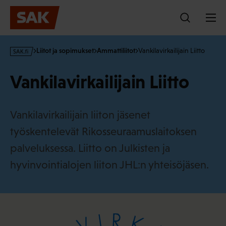
Hyppää
sisältöön
s
Liitot ja sopimukset
Ammattiliitot
Vankilavirkailijain Liitto
a
k
Vankilavirkailijain Liitto
·
f
i
Vankilavirkailijain liiton jäsenet
työskentelevät Rikosseuraamuslaitoksen
palveluksessa. Liitto on Julkisten ja
hyvinvointialojen liiton JHL:n yhteisöjäsen.