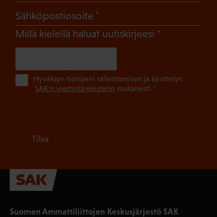
(Pakollinen)
Sähköpostiosoite
(Pakollinen)
Millä kielellä haluat uutiskirjeesi
SUOMI
RUOTSI
(Pa
Hyväksyn tietojeni tallentamisen ja käsittelyn
SAK:n viestintärekisterin
mukaisesti *
Tilaa
Suomen Ammattiliittojen Keskusjärjestö SAK