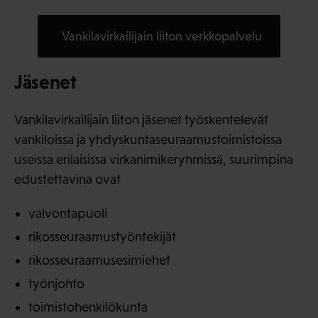
Vankilavirkailijain liiton verkkopalvelu
Jäsenet
Vankilavirkailijain liiton jäsenet työskentelevät
vankiloissa ja yhdyskuntaseuraamustoimistoissa
useissa erilaisissa virkanimikeryhmissä, suurimpina
edustettavina ovat
valvontapuoli
rikosseuraamustyöntekijät
rikosseuraamusesimiehet
työnjohto
toimistohenkilökunta