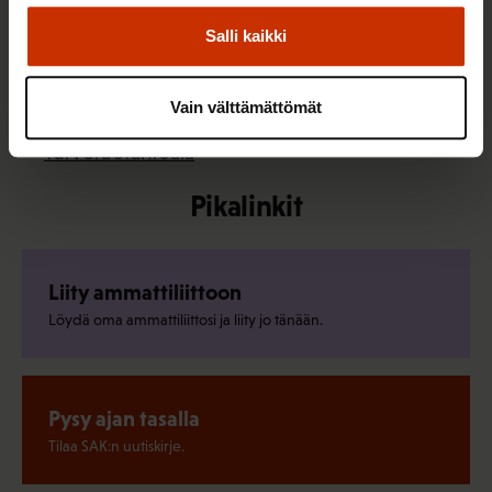
työehtosopimukset: 5 uutta ja 3 jatkosopimusta
Salli kaikki
Metsäala
Metsäkoneala
Vain välttämättömät
Taimitarha-ala
Turvetuotantoala
Pikalinkit
Liity ammattiliittoon
Löydä oma ammattiliittosi ja liity jo tänään.
Pysy ajan tasalla
Tilaa SAK:n uutiskirje.