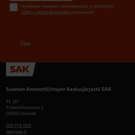
(Pa
Hyväksyn tietojeni tallentamisen ja käsittelyn
SAK:n viestintärekisterin
mukaisesti *
Tilaa
Suomen Ammattiliittojen Keskusjärjestö SAK
PL 157
Pitkänsillanranta 3
00530 Helsinki
020 774 000
sak@sak.fi