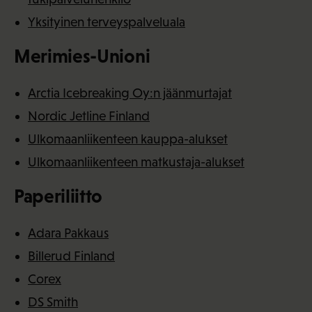
Yksityinen terveyspalveluala
Merimies-Unioni
Arctia Icebreaking Oy:n jäänmurtajat
Nordic Jetline Finland
Ulkomaanliikenteen kauppa-alukset
Ulkomaanliikenteen matkustaja-alukset
Paperiliitto
Adara Pakkaus
Billerud Finland
Corex
DS Smith