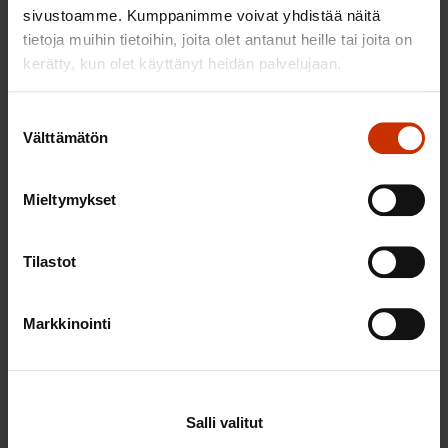
sivustoamme. Kumppanimme voivat yhdistää näitä
UPM Communication Papers
tietoja muihin tietoihin, joita olet antanut heille tai joita on
kerätty, kun olet käyttänyt heidän palvelujaan.
UPM Raflatac
UPM Selluliiketoiminta
Suostumuksen
UPM Specialty Papers
Välttämätön
valinta
Valmet Kauttua
Walki
Mieltymykset
Teollisuusliitto
Tilastot
Autoalan kauppa ja korjaamotoiminta
Markkinointi
Hirsitaloteollisuus
Mekaanisen metsäteollisuuden yrityskohtaiset
työehtosopimukset: 1 uusi ja 4 jatkosopimusta
Salli valitut
Mekaanisen metsäteollisuuden yrityskohtaiset