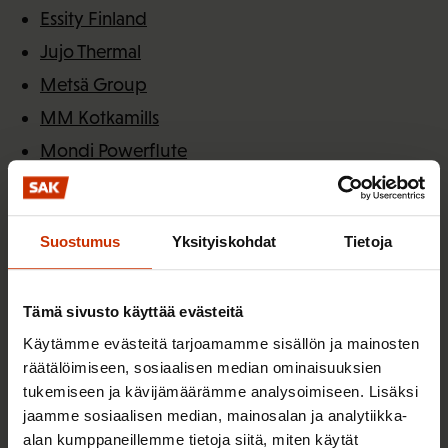
Essity Finland
Jujo Thermal
Metsä Group
MM Kotkamills
Mondi Powerflute
Nouryon Chemicals Finland
Nouryon Finland
Suostumus
Yksityiskohdat
Tietoja
Pahvin- ja paperinjalostajat
Pankakoski Mill
Tämä sivusto käyttää evästeitä
Sappi Finland
Käytämme evästeitä tarjoamamme sisällön ja mainosten
Schaefer Kalk Finland
räätälöimiseen, sosiaalisen median ominaisuuksien
Stora Enso
tukemiseen ja kävijämäärämme analysoimiseen. Lisäksi
Tervakoski
jaamme sosiaalisen median, mainosalan ja analytiikka-
alan kumppaneillemme tietoja siitä, miten käytät
UPM Biofuels