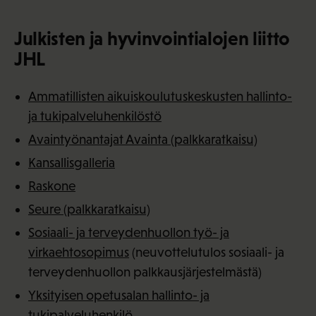
Julkisten ja hyvinvointialojen liitto
JHL
Ammatillisten aikuiskoulutuskeskusten hallinto-
ja tukipalveluhenkilöstö
Avaintyönantajat Avainta (palkkaratkaisu)
Kansallisgalleria
Raskone
Seure (palkkaratkaisu)
Sosiaali- ja terveydenhuollon työ- ja
virkaehtosopimus
(neuvottelutulos sosiaali- ja
terveydenhuollon palkkausjärjestelmästä)
Yksityisen opetusalan hallinto- ja
tukipalveluhenkilö