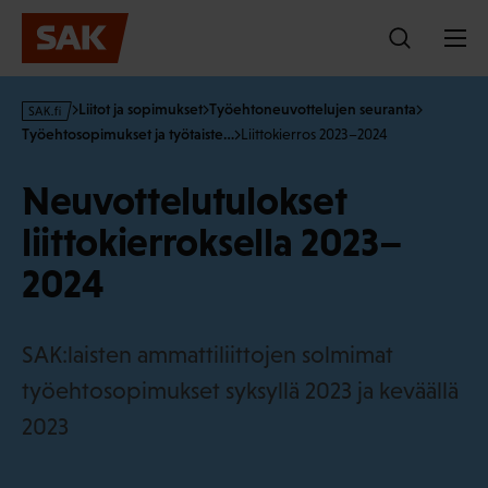
Hyppää
sisältöön
s
Liitot ja sopimukset
Työehtoneuvottelujen seuranta
a
Työehtosopimukset ja työtaiste…
Liittokierros 2023–2024
k
·
Neuvottelutulokset
f
i
liittokierroksella 2023–
2024
SAK:laisten ammattiliittojen solmimat
työehtosopimukset syksyllä 2023 ja keväällä
2023