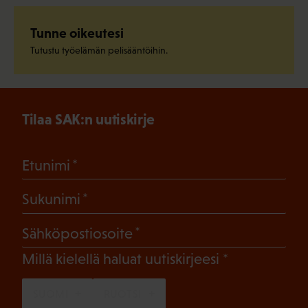
Tunne oikeutesi
Tutustu työelämän pelisääntöihin.
Tilaa SAK:n uutiskirje
(Pakollinen)
Etunimi
(Pakollinen)
Sukunimi
(Pakollinen)
Sähköpostiosoite
(Pakollinen)
Millä kielellä haluat uutiskirjeesi
SUOMI
RUOTSI