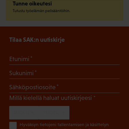
Tunne oikeutesi
Tutustu työelämän pelisääntöihin.
Tilaa SAK:n uutiskirje
(Pakollinen)
Etunimi
(Pakollinen)
Sukunimi
(Pakollinen)
Sähköpostiosoite
(Pakollinen)
Millä kielellä haluat uutiskirjeesi
SUOMI
RUOTSI
(Pa
Hyväksyn tietojeni tallentamisen ja käsittelyn