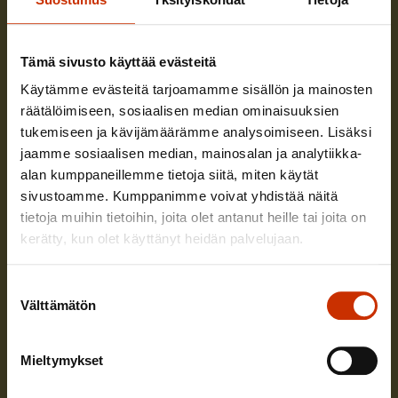
Tämä sivusto käyttää evästeitä
Käytämme evästeitä tarjoamamme sisällön ja mainosten
Mitä teen, kun työt loppuvat?
räätälöimiseen, sosiaalisen median ominaisuuksien
tukemiseen ja kävijämäärämme analysoimiseen. Lisäksi
Lue toimintaohjeet, jos työsi loppuvat tai sinut lomautetaan ja
jäät työttömäksi.
jaamme sosiaalisen median, mainosalan ja analytiikka-
alan kumppaneillemme tietoja siitä, miten käytät
sivustoamme. Kumppanimme voivat yhdistää näitä
tietoja muihin tietoihin, joita olet antanut heille tai joita on
kerätty, kun olet käyttänyt heidän palvelujaan.
Suostumuksen
Välttämätön
valinta
Mieltymykset