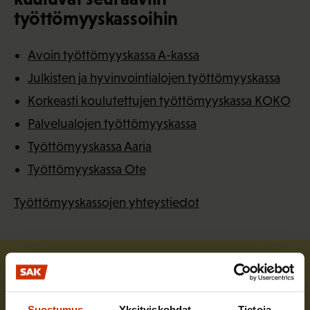
työttömyyskassoihin
Avoin työttömyyskassa A-kassa
Julkisten ja hyvinvointialojen työttömyyskassa
Korkeasti koulutettujen työttömyyskassa KOKO
Palvelualojen työttömyyskassa
Työttömyyskassa Aaria
Työttömyyskassa Ote
Työttömyyskassojen yhteystiedot
Suostumus
Yksityiskohdat
Tietoja