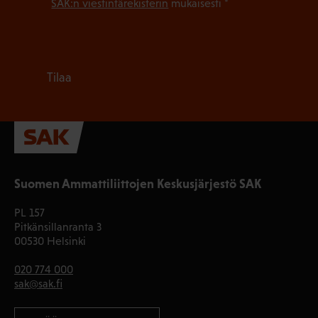
SAK:n viestintärekisterin
mukaisesti *
Tilaa
Suomen Ammattiliittojen Keskusjärjestö SAK
PL 157
Pitkänsillanranta 3
00530 Helsinki
020 774 000
sak@sak.fi