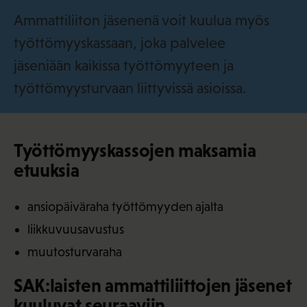
i
Ammattiliiton jäsenenä voit kuulua myös
työttömyyskassaan, joka palvelee
jäseniään kaikissa työttömyyteen ja
työttömyysturvaan liittyvissä asioissa.
Työttömyyskassojen maksamia
etuuksia
ansiopäiväraha työttömyyden ajalta
liikkuvuusavustus
muutosturvaraha
SAK:laisten ammattiliittojen jäsenet
kuuluvat seuraaviin