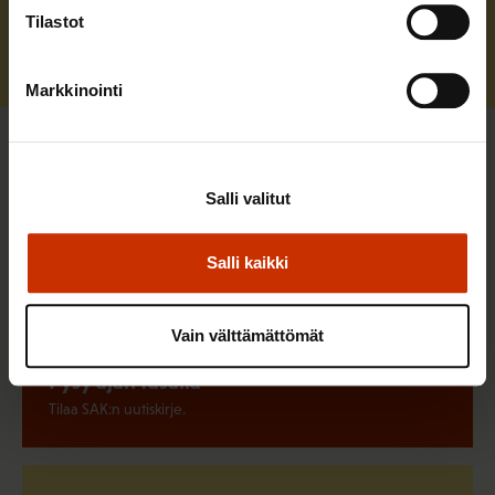
Tilastot
Markkinointi
Pikalinkit
Salli valitut
Liity ammattiliittoon
Salli kaikki
Löydä oma ammattiliittosi ja liity jo tänään.
Vain välttämättömät
Pysy ajan tasalla
Tilaa SAK:n uutiskirje.