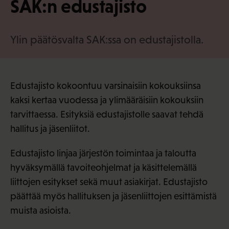
SAK:n edustajisto
·
f
i
Ylin päätösvalta SAK:ssa on edustajistolla.
Edustajisto kokoontuu varsinaisiin kokouksiinsa
kaksi kertaa vuodessa ja ylimääräisiin kokouksiin
tarvittaessa. Esityksiä edustajistolle saavat tehdä
hallitus ja jäsenliitot.
Edustajisto linjaa järjestön toimintaa ja taloutta
hyväksymällä tavoiteohjelmat ja käsittelemällä
liittojen esitykset sekä muut asiakirjat. Edustajisto
päättää myös hallituksen ja jäsenliittojen esittämistä
muista asioista.