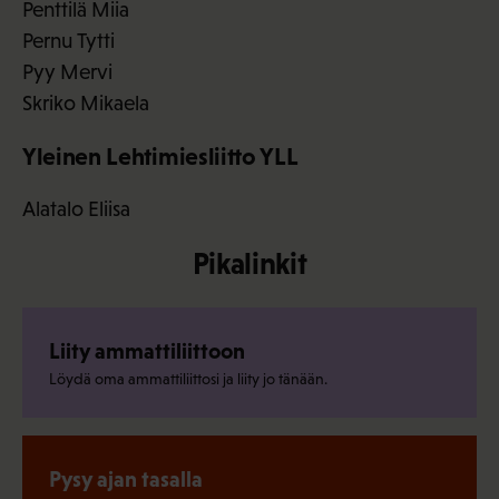
Penttilä Miia
Pernu Tytti
Pyy Mervi
Skriko Mikaela
Yleinen Lehtimiesliitto YLL
Alatalo Eliisa
Pikalinkit
Liity ammattiliittoon
Löydä oma ammattiliittosi ja liity jo tänään.
Pysy ajan tasalla