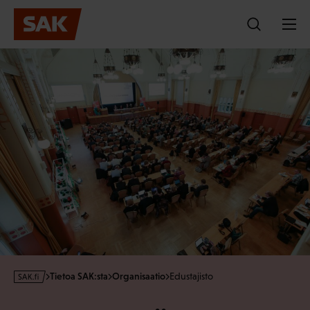
Hyppää
sisältöön
s
Tietoa SAK:sta
Organisaatio
Edustajisto
a
k