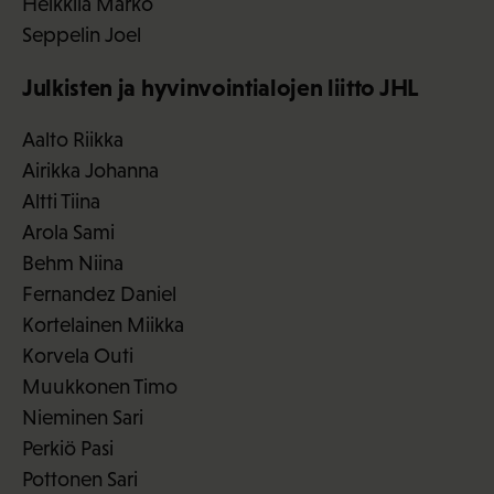
Heikkilä Marko
Seppelin Joel
Julkisten ja hyvinvointialojen liitto JHL
Aalto Riikka
Airikka Johanna
Altti Tiina
Arola Sami
Behm Niina
Fernandez Daniel
Kortelainen Miikka
Korvela Outi
Muukkonen Timo
Nieminen Sari
Perkiö Pasi
Pottonen Sari