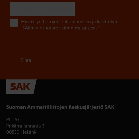
SUOMI
RUOTSI
(Pa
Hyväksyn tietojeni tallentamisen ja käsittelyn
SAK:n viestintärekisterin
mukaisesti *
Tilaa
Suomen Ammattiliittojen Keskusjärjestö SAK
PL 157
Pitkänsillanranta 3
00530 Helsinki