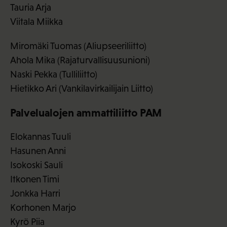
Tauria Arja
Viitala Miikka
Miromäki Tuomas (Aliupseeriliitto)
Ahola Mika (Rajaturvallisuusunioni)
Naski Pekka (Tulliliitto)
Hietikko Ari (Vankilavirkailijain Liitto)
Palvelualojen ammattiliitto PAM
Elokannas Tuuli
Hasunen Anni
Isokoski Sauli
Itkonen Timi
Jonkka Harri
Korhonen Marjo
Kyrö Piia