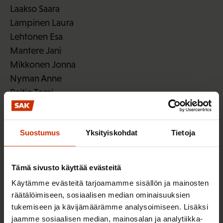
Laakso Saara
Lampinen Laura
Lehtonen Esa
Mantere Jani
Mikkonen Jonna
Nyman Anne
Raitio Tomi
Rönni-Sällinen Annika
Suvivirta Satu
Suostumus
Yksityiskohdat
Tietoja
Tamminen Liisa
Vanhanen Kirsi
Vehmas Päivi
Tämä sivusto käyttää evästeitä
Viitasaari Sami
Käytämme evästeitä tarjoamamme sisällön ja mainosten
räätälöimiseen, sosiaalisen median ominaisuuksien
Paperiliitto
tukemiseen ja kävijämäärämme analysoimiseen. Lisäksi
jaamme sosiaalisen median, mainosalan ja analytiikka-