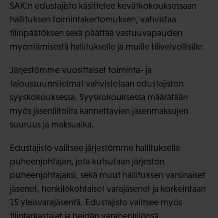
SAK:n edustajisto käsittelee kevätkokouksessaan
hallituksen toimintakertomuksen, vahvistaa
tilinpäätöksen sekä päättää vastuuvapauden
myöntämisestä hallitukselle ja muille tilivelvollisille.
Järjestömme vuosittaiset toiminta- ja
taloussuunnitelmat vahvistetaan edustajiston
syyskokouksessa. Syyskokouksessa määrätään
myös jäsenliitoilta kannettavien jäsenmaksujen
suuruus ja maksuaika.
Edustajisto valitsee järjestömme hallitukselle
puheenjohtajan, jota kutsutaan järjestön
puheenjohtajaksi, sekä muut hallituksen varsinaiset
jäsenet, henkilökohtaiset varajäsenet ja korkeintaan
15 yleisvarajäsentä. Edustajisto valitsee myös
tilintarkastajat ja heidän varahenkilönsä.