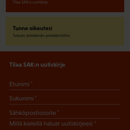
Tilaa SAK:n uutiskirje.
Tunne oikeutesi
Tutustu työelämän pelisääntöihin.
Tilaa SAK:n uutiskirje
(Pakollinen)
Etunimi
(Pakollinen)
Sukunimi
(Pakollinen)
Sähköpostiosoite
(Pakollinen)
Millä kielellä haluat uutiskirjeesi