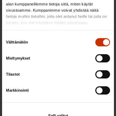
Aitonurmi Jouko
alan kumppaneillemme tietoja siitä, miten käytät
Hulkko Arto
sivustoamme. Kumppanimme voivat yhdistää näitä
Lehtonen Mika
tietoja muihin tietoihin, joita olet antanut heille tai joita on
Paajanen Jorma
kerätty, kun olet käyttänyt heidän palvelujaan.
Posti- ja logistiikka-alan unioni PAU
Suostumuksen
Välttämätön
valinta
Djordjevic Filip
Meriläinen Laura
Mieltymykset
Sutinen Jyrki
Rakennusliitto
Tilastot
Gren Janne
Markkinointi
Harlamow Ari
Hast Mika
Jääskeläinen Jari
Kyytsönen Anne-Marie
Salli valitut