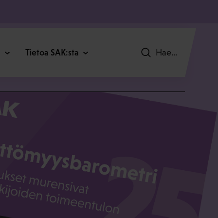
C
Tietoa SAK:sta
Hae