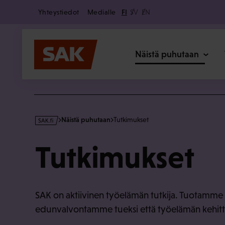
Secondary
Hyppää
Yhteystiedot
Medialle
FI
SV
EN
sisältöön
Päävalikk
Näistä puhutaan
s
Näistä puhutaan
Tutkimukset
a
k
Tutkimukset
·
f
i
SAK on aktiivinen työelämän tutkija. Tuotamme 
edunvalvontamme tueksi että työelämän kehitt