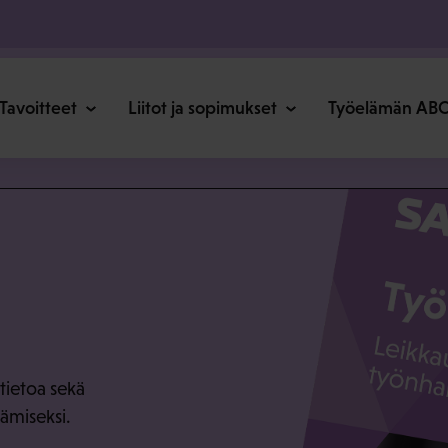
o
Tavoitteet
Liitot ja sopimukset
Työelämän AB
tietoa sekä
ämiseksi.