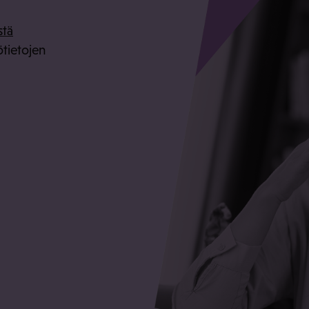
a
stä
ötietojen