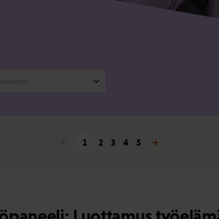
asiasana
<
1
2
3
4
5
>
öpaneeli: Luottamus työeläm