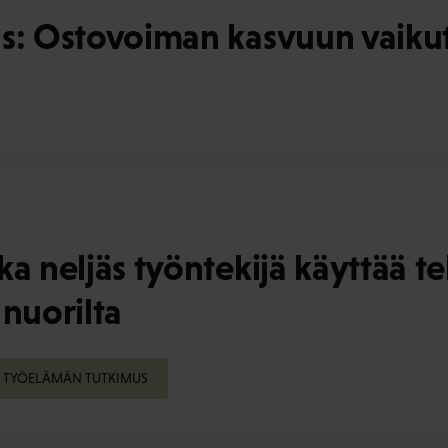
s: Ostovoiman kasvuun vaikut
a neljäs työntekijä käyttää t
 nuorilta
TYÖELÄMÄN TUTKIMUS