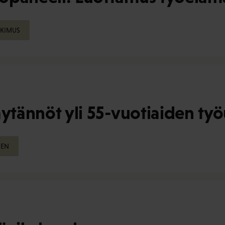
KIMUS
äytännöt yli 55-vuotiaiden ty
NEN