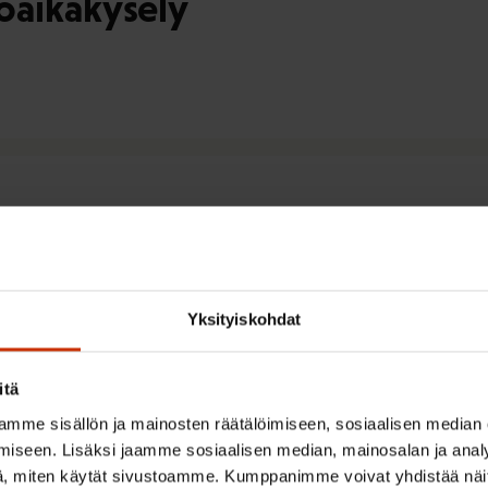
öaikakysely
öpaneeli: Kesätyökysely 2026
Yksityiskohdat
itä
mme sisällön ja mainosten räätälöimiseen, sosiaalisen median
iseen. Lisäksi jaamme sosiaalisen median, mainosalan ja analy
, miten käytät sivustoamme. Kumppanimme voivat yhdistää näitä t