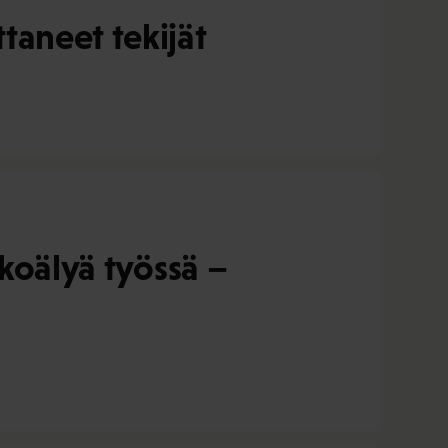
taneet tekijät
ekoälyä työssä –