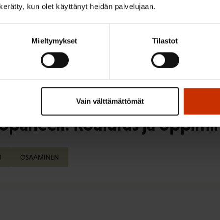
: Poliittisten lakkojen hyväk
n kerätty, kun olet käyttänyt heidän palvelujaan.
Mieltymykset
Tilastot
Vain välttämättömät
paneeli: Koulutus ja oppiminen
I
OSAAMINEN