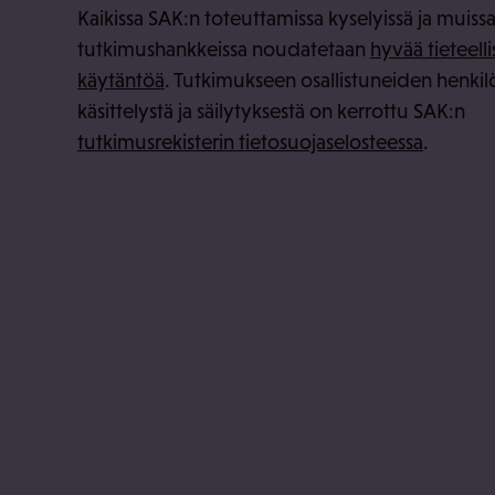
Kaikissa SAK:n toteuttamissa kyselyissä ja muiss
tutkimushankkeissa noudatetaan
hyvää tieteelli
käytäntöä
. Tutkimukseen osallistuneiden henkil
käsittelystä ja säilytyksestä on kerrottu SAK:n
tutkimusrekisterin tietosuojaselosteessa
.