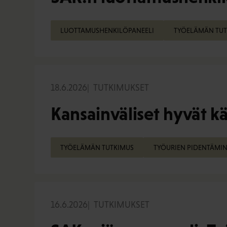
LUOTTAMUSHENKILÖPANEELI
TYÖELÄMÄN TUT
18.6.2026
TUTKIMUKSET
Kansainväliset hyvät k
TYÖELÄMÄN TUTKIMUS
TYÖURIEN PIDENTÄMI
16.6.2026
TUTKIMUKSET