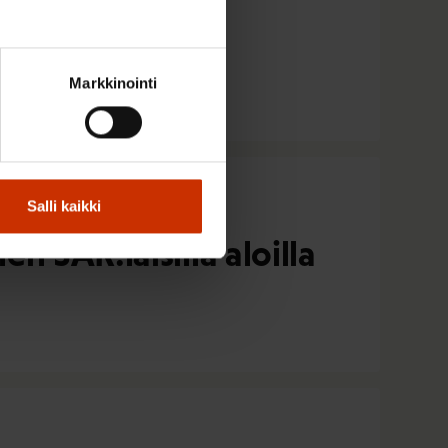
syttävyys
Markkinointi
Salli kaikki
 SAK:laisilla aloilla