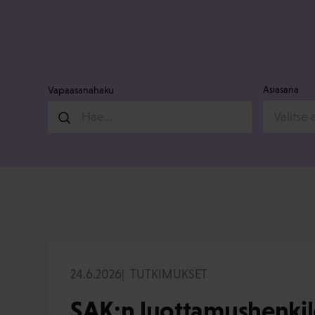
Asiasana
Vapaasanahaku
Valitse 
24.6.2026
TUTKIMUKSET
SAK:n luottamushenkil