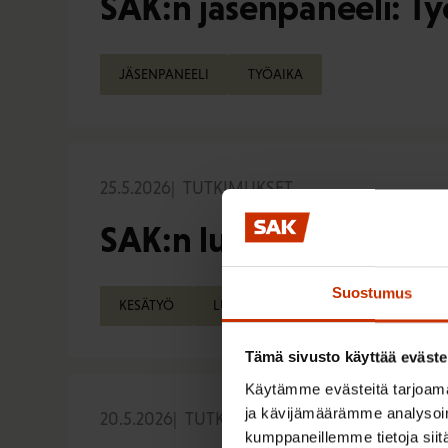
SAK:n jäsenpaneeli: Ty
JÄSENPANEELI
TYÖAIKA
25.5.2026
TUTKIMUKSET
SAK:n luottamushenkil
Suostumus
KESÄTYÖ
LUOTTAMUSHENKILÖPANEELI
Tämä sivusto käyttää eväste
Käytämme evästeitä tarjoama
ja kävijämäärämme analysoim
20.5.2026
TUTKIMUKSET
kumppaneillemme tietoja siitä