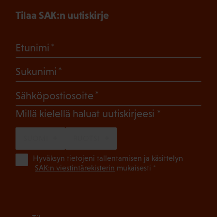
Tilaa SAK:n uutiskirje
(Pakollinen)
Etunimi
(Pakollinen)
Sukunimi
(Pakollinen)
Sähköpostiosoite
(Pakollinen)
Millä kielellä haluat uutiskirjeesi
SUOMI
RUOTSI
(Pa
Hyväksyn tietojeni tallentamisen ja käsittelyn
SAK:n viestintärekisterin
mukaisesti *