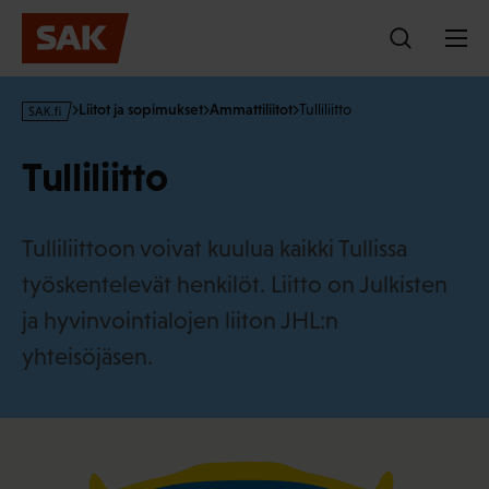
Hyppää
sisältöön
s
Liitot ja sopimukset
Ammattiliitot
Tulliliitto
a
k
Tulliliitto
·
f
i
Tulliliittoon voivat kuulua kaikki Tullissa
työskentelevät henkilöt. Liitto on Julkisten
ja hyvinvointialojen liiton JHL:n
yhteisöjäsen.