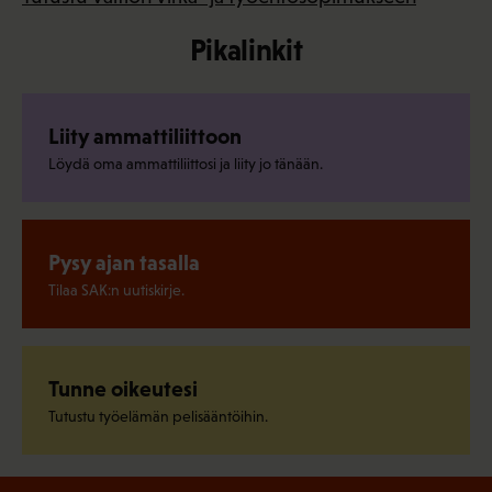
Pikalinkit
Liity ammattiliittoon
Löydä oma ammattiliittosi ja liity jo tänään.
Pysy ajan tasalla
Tilaa SAK:n uutiskirje.
Tunne oikeutesi
Tutustu työelämän pelisääntöihin.