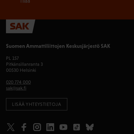
Tilaa
Suomen Ammattiliittojen Keskusjärjestö SAK
PL 157
Pitkänsillanranta 3
00530 Helsinki
020 774 000
sak@sak.fi
LISÄÄ YHTEYSTIETOJA