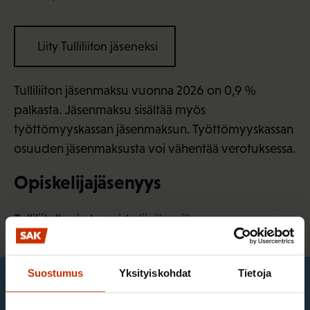
Liity Tulliliiton jäseneksi
Tulliliiton jäsenmaksu vuonna 2026 on 0,9 %
palkasta. Jäsenmaksu sisältää myös
työttömyyskassan jäsenmaksun. Työttömyyskassan
osuuden jäsenmaksusta voi vähentää verotuksessa.
Opiskelijajäsenyys
Tulliliitolla ei ole opiskelijajäseniä.
Suostumus
Yksityiskohdat
Tietoja