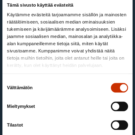
Tämä sivusto käyttää evästeitä
Käytämme evästeitä tarjoamamme sisällön ja mainosten
räätälöimiseen, sosiaalisen median ominaisuuksien
tukemiseen ja kävijämäärämme analysoimiseen. Lisäksi
jaamme sosiaalisen median, mainosalan ja analytiikka-
alan kumppaneillemme tietoja siitä, miten käytät
sivustoamme. Kumppanimme voivat yhdistää näitä
tietoja muihin tietoihin, joita olet antanut heille tai joita on
kerätty, kun olet käyttänyt heidän palvelujaan.
Satu Holm (30 v.)
Suostumuksen
Välttämätön
valinta
Tulliylitarkastaja ja talousrikostutkija,
Mieltymykset
työskennellyt Tullissa vuodesta 2019 lähtien.
Tulliliiton jäsen.
Tilastot