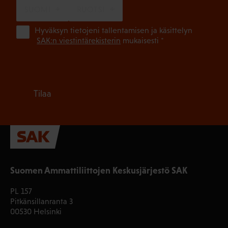
SUOMI
RUOTSI
(Pa
Hyväksyn tietojeni tallentamisen ja käsittelyn
SAK:n viestintärekisterin
mukaisesti *
Tilaa
Suomen Ammattiliittojen Keskusjärjestö SAK
PL 157
Pitkänsillanranta 3
00530 Helsinki