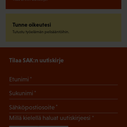
Tunne oikeutesi
Tutustu työelämän pelisääntöihin.
Tilaa SAK:n uutiskirje
(Pakollinen)
Etunimi
(Pakollinen)
Sukunimi
(Pakollinen)
Sähköpostiosoite
(Pakollinen)
Millä kielellä haluat uutiskirjeesi