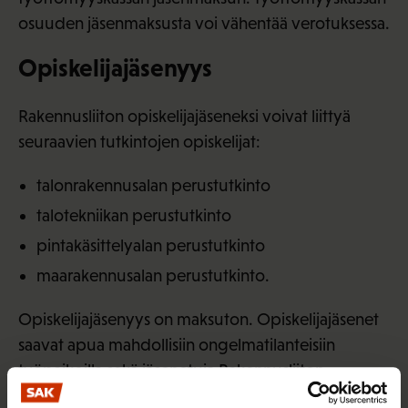
osuuden jäsenmaksusta voi vähentää verotuksessa.
Opiskelijajäsenyys
Rakennusliiton opiskelijajäseneksi voivat liittyä
seuraavien tutkintojen opiskelijat:
talonrakennusalan perustutkinto
talotekniikan perustutkinto
pintakäsittelyalan perustutkinto
maarakennusalan perustutkinto.
Opiskelijajäsenyys on maksuton. Opiskelijajäsenet
saavat apua mahdollisiin ongelmatilanteisiin
työpaikoilla sekä jäsenetuja Rakennusliiton
jäsenkortilla. He voivat osallistua Raksanuorten