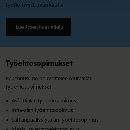
työttömyysturvan kautta.”
Lue Josen haastattelu
Työehtosopimukset
Rakennusliitto neuvottelee seuraavat
työehtosopimukset:
Asfalttialan työehtosopimus
Infra-alan työehtosopimus
Lattianpäällystysalan työehtosopimus
Maalausalan työehtosopimus