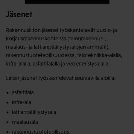
Jäsenet
Rakennusliiton jäsenet työskentelevät uudis- ja
korjausrakennuskohteissa (talonrakennus-,
maalaus- ja lattianpäällystysalojen ammatit),
rakennustuoteteollisuudessa, talotekniikka-alalla,
infra-alalla, asfalttialalla ja vedeneristysalalla.
Liiton jäsenet työskentelevät seuraavilla aloilla:
asfalttiala
infra-ala
lattianpäällystysala
maalausala
rakennustuoteteollisuus