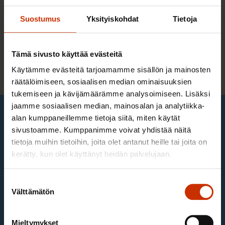
nuorisotoimintaan (alle 36-vuotiaat) sekä
Suostumus
Yksityiskohdat
Tietoja
Rakennusliiton koulutuksiin.
Tämä sivusto käyttää evästeitä
Liity Rakennusliiton opiskelijajäseneksi
Käytämme evästeitä tarjoamamme sisällön ja mainosten
räätälöimiseen, sosiaalisen median ominaisuuksien
tukemiseen ja kävijämäärämme analysoimiseen. Lisäksi
jaamme sosiaalisen median, mainosalan ja analytiikka-
alan kumppaneillemme tietoja siitä, miten käytät
sivustoamme. Kumppanimme voivat yhdistää näitä
tietoja muihin tietoihin, joita olet antanut heille tai joita on
kerätty, kun olet käyttänyt heidän palvelujaan.
Suostumuksen
Välttämätön
valinta
Mieltymykset