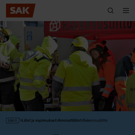
Hyppää
sisältöön
s
Liitot ja sopimukset
Ammattiliitot
Rakennusliitto
a
k