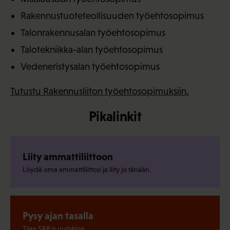
Rakennustuoteteollisuuden työehtosopimus
Talonrakennusalan työehtosopimus
Talotekniikka-alan työehtosopimus
Vedeneristysalan työehtosopimus
Tutustu Rakennusliiton työehtosopimuksiin.
Pikalinkit
Liity ammattiliittoon
Löydä oma ammattiliittosi ja liity jo tänään.
Pysy ajan tasalla
Tilaa SAK:n uutiskirje.