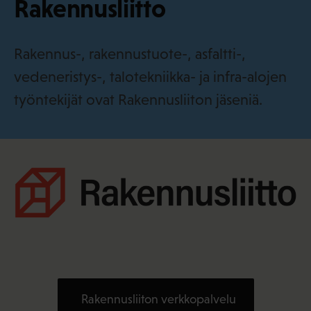
Rakennusliitto
·
f
i
Rakennus-, rakennustuote-, asfaltti-,
vedeneristys-, talotekniikka- ja infra-alojen
työntekijät ovat Rakennusliiton jäseniä.
Rakennusliiton verkkopalvelu