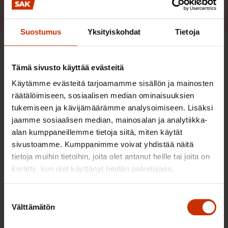
jäsentemme kanssa.
Suostumus
Yksityiskohdat
Tietoja
SAK:n strategia 2024–2027
Tämä sivusto käyttää evästeitä
Käytämme evästeitä tarjoamamme sisällön ja mainosten
SAK:n strategia 2024–2027 keskittyy kolmeen
räätälöimiseen, sosiaalisen median ominaisuuksien
tavoitteeseen.
tukemiseen ja kävijämäärämme analysoimiseen. Lisäksi
jaamme sosiaalisen median, mainosalan ja analytiikka-
Turvaamme työntekijöiden asemaa ja
alan kumppaneillemme tietoja siitä, miten käytät
toimeentuloa yhteiskunnassa. Tämä tarkoittaa hyviä
sivustoamme. Kumppanimme voivat yhdistää näitä
työehtoja, työntekijöitä suojaavaa lainsäädäntöä ja
tietoja muihin tietoihin, joita olet antanut heille tai joita on
julkisia palveluita sekä riittävää eläke- ja
kerätty, kun olet käyttänyt heidän palvelujaan.
sosiaaliturvaa. Työelämässä haluamme parantaa
työntekijöiden vaikutusmahdollisuuksia,
Suostumuksen
Välttämätön
valinta
osallisuutta työpaikoilla sekä mahdollisuuksia
kehittyä ja kouluttautua.