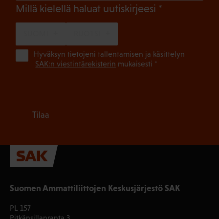
(Pakollinen)
Millä kielellä haluat uutiskirjeesi
SUOMI
RUOTSI
(Pa
Hyväksyn tietojeni tallentamisen ja käsittelyn
SAK:n viestintärekisterin
mukaisesti *
Tilaa
Suomen Ammattiliittojen Keskusjärjestö SAK
PL 157
Pitkänsillanranta 3