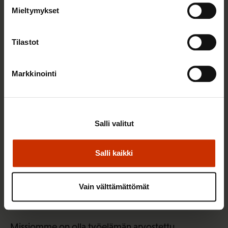
Mieltymykset
Toimimme jäsenliittojemme yhteistyön ja
vuorovaikutuksen foorumina ja aktivoijana.
Tilastot
Tuemme jäsenliittojamme heidän
neuvottelutoiminnassaan ja koordinoimme
Markkinointi
yhteisten tavoitteiden muotoilua ja toteuttamista.
Jaamme ja hyödynnämme jäsenliittojen kanssa
toistemme asiantuntemusta, näkemyksiä ja
kokemusta.
Salli valitut
Vahvistamme ay-liikkeen yhteiskunnallista asemaa
Salli kaikki
neuvottelijana. Osallistumme työn ja työelämän
kehittämiseen ja tuomme esille työntekijän roolin
Vain välttämättömät
esimerkiksi uusissa teknologioissa ja vihreässä
siirtymässä.
Missiomme on olla työelämän arvostettu