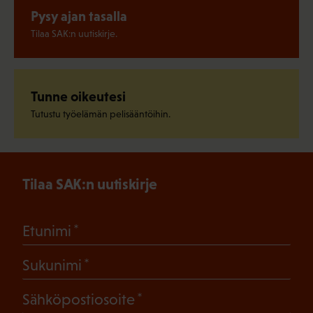
Pysy ajan tasalla
Tilaa SAK:n uutiskirje.
Tunne oikeutesi
Tutustu työelämän pelisääntöihin.
Tilaa SAK:n uutiskirje
(Pakollinen)
Etunimi
(Pakollinen)
Sukunimi
(Pakollinen)
Sähköpostiosoite