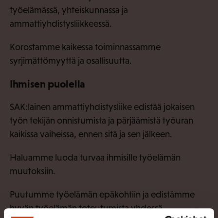
työelämässä, yhteiskunnassa ja
ammattiyhdistysliikkeessä.
Korostamme kaikessa toiminnassamme
syrjimättömyyttä ja osallisuutta.
Ihmisen puolella
SAK:lainen ammattiyhdistysliike edistää jokaisen
työn tekijän onnistumista ja pärjäämistä työuran
kaikissa vaiheissa, ennen sitä ja sen jälkeen.
Haluamme luoda turvaa ihmisille työelämän
muutoksiin.
Puutumme työelämän epäkohtiin ja edistämme
hyvän työelämän toteutumista yhdessä