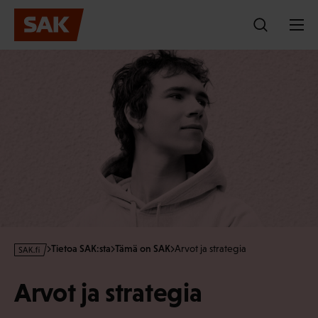
Hyppää
sisältöön
s
Tietoa SAK:sta
Tämä on SAK
Arvot ja strategia
a
k
Arvot ja strategia
·
f