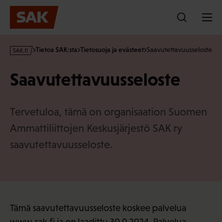
Hyppää
sisältöön
s
Tietoa SAK:sta
Tietosuoja ja evästeet
Saavutettavuusseloste
a
k
Saavutettavuusseloste
·
f
i
Tervetuloa, tämä on organisaation Suomen
Ammattiliittojen Keskusjärjestö SAK ry
saavutettavuusseloste.
Tämä saavutettavuusseloste koskee palvelua
www.sak.fi ja on laadittu 30.9.2024. Palvelua