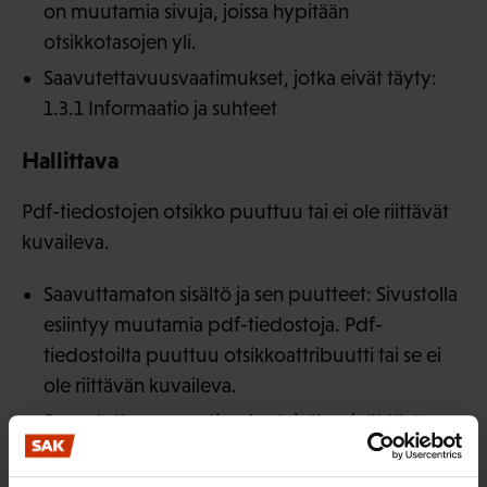
on muutamia sivuja, joissa hypitään
otsikkotasojen yli.
Saavutettavuusvaatimukset, jotka eivät täyty:
1.3.1 Informaatio ja suhteet
Hallittava
Pdf-tiedostojen otsikko puuttuu tai ei ole riittävät
kuvaileva.
Saavuttamaton sisältö ja sen puutteet: Sivustolla
esiintyy muutamia pdf-tiedostoja. Pdf-
tiedostoilta puuttuu otsikkoattribuutti tai se ei
ole riittävän kuvaileva.
Saavutettavuusvaatimukset, jotka eivät täyty:
2.4.2 Sivuotsikot