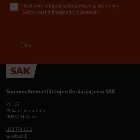
(Pa
Hyväksyn tietojeni tallentamisen ja käsittelyn
SAK:n viestintärekisterin
mukaisesti *
Tilaa
Suomen Ammattiliittojen Keskusjärjestö SAK
PL 157
Pitkänsillanranta 3
00530 Helsinki
020 774 000
sak@sak.fi