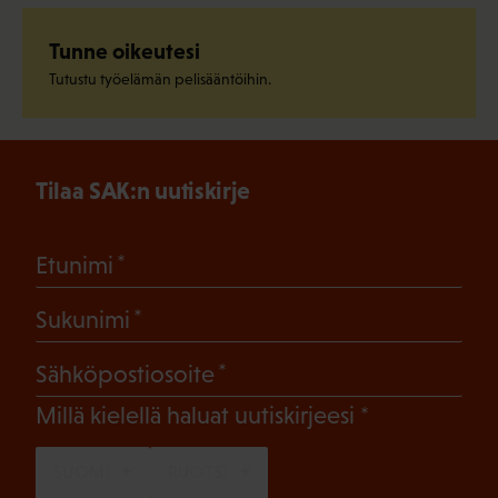
Tunne oikeutesi
Tutustu työelämän pelisääntöihin.
Tilaa SAK:n uutiskirje
(Pakollinen)
Etunimi
(Pakollinen)
Sukunimi
(Pakollinen)
Sähköpostiosoite
(Pakollinen)
Millä kielellä haluat uutiskirjeesi
SUOMI
RUOTSI