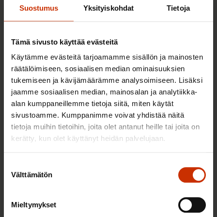
Ymmärrettävä
Suostumus
Yksityiskohdat
Tietoja
Pdf-tiedostoilta puuttuu tieto kielestä.
Tämä sivusto käyttää evästeitä
Saavuttamaton sisältö ja sen puutteet: Sivustolla
Käytämme evästeitä tarjoamamme sisällön ja mainosten
esiintyy muutamia pdf-tiedostoja. Pdf-
räätälöimiseen, sosiaalisen median ominaisuuksien
tiedostoilta puuttuu kieliattribuutti.
tukemiseen ja kävijämäärämme analysoimiseen. Lisäksi
jaamme sosiaalisen median, mainosalan ja analytiikka-
Saavutettavuusvaatimukset jotka eivät täyty:
alan kumppaneillemme tietoja siitä, miten käytät
3.1.1 Sivun kieli
sivustoamme. Kumppanimme voivat yhdistää näitä
tietoja muihin tietoihin, joita olet antanut heille tai joita on
Huomasitko
kerätty, kun olet käyttänyt heidän palvelujaan.
saavutettavuuspuutteen
digipalvelussamme?
Suostumuksen
Välttämätön
valinta
Kerro puutteesta meille ja teemme parhaamme
puutteen korjaamiseksi! Ota meihin yhteyttä
Mieltymykset
lähettämällä sähköpostia osoitteeseen