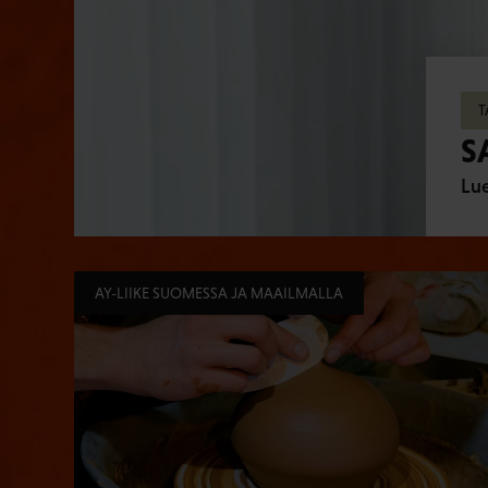
T
S
Lue
AY-LIIKE SUOMESSA JA MAAILMALLA