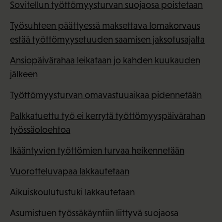
Sovitellun työttömyysturvan suojaosa poistetaan
Työsuhteen päättyessä maksettava lomakorvaus
estää työttömyysetuuden saamisen jaksotusajalta
Ansiopäivärahaa leikataan jo kahden kuukauden
jälkeen
Työttömyysturvan omavastuuaikaa pidennetään
Palkkatuettu työ ei kerrytä työttömyyspäivärahan
työssäoloehtoa
Ikääntyvien työttömien turvaa heikennetään
Vuorotteluvapaa lakkautetaan
Aikuiskoulutustuki lakkautetaan
Asumistuen työssäkäyntiin liittyvä suojaosa