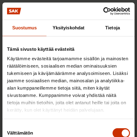
Euroistamisen myötä ansiopäiväraha jäisi keikka-
ja osa-aikatyötä tekevillä nykyistä pienemmäksi.
Heikennykset etuuksiin
Suostumus
Yksityiskohdat
Tietoja
Työttömyysturvan lapsikorotukset poistetaan
Tämä sivusto käyttää evästeitä
Sovitellun työttömyysturvan suojaosa
Käytämme evästeitä tarjoamamme sisällön ja mainosten
poistetaan
räätälöimiseen, sosiaalisen median ominaisuuksien
Työsuhteen päättyessä maksettava lomakorvaus
tukemiseen ja kävijämäärämme analysoimiseen. Lisäksi
jaamme sosiaalisen median, mainosalan ja analytiikka-
estää työttömyysetuuden saamisen
alan kumppaneillemme tietoja siitä, miten käytät
jaksotusajalta
sivustoamme. Kumppanimme voivat yhdistää näitä
Ansiopäivärahaa leikataan jo kahden kuukauden
tietoja muihin tietoihin, joita olet antanut heille tai joita on
jälkeen
kerätty, kun olet käyttänyt heidän palvelujaan.
Työttömyysturvan omavastuuaikaa pidennetään
Suostumuksen
Välttämätön
Hallitusohjelmakirjaus
valinta