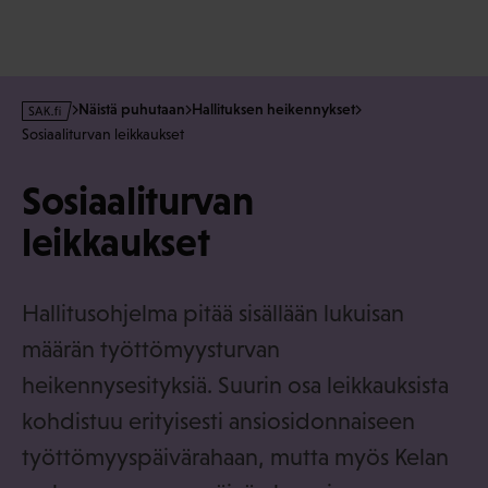
s
Näistä puhutaan
Hallituksen heikennykset
a
Sosiaaliturvan leikkaukset
k
·
Sosiaaliturvan
f
i
leikkaukset
Hallitusohjelma pitää sisällään lukuisan
määrän työttömyysturvan
heikennysesityksiä. Suurin osa leikkauksista
kohdistuu erityisesti ansiosidonnaiseen
työttömyyspäivärahaan, mutta myös Kelan