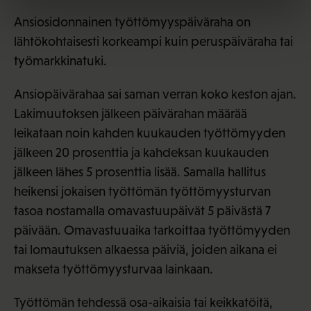
Ansiosidonnainen työttömyyspäiväraha on
lähtökohtaisesti korkeampi kuin peruspäiväraha tai
työmarkkinatuki.
Ansiopäivärahaa sai saman verran koko keston ajan.
Lakimuutoksen jälkeen päivärahan määrää
leikataan noin kahden kuukauden työttömyyden
jälkeen 20 prosenttia ja kahdeksan kuukauden
jälkeen lähes 5 prosenttia lisää. Samalla hallitus
heikensi jokaisen työttömän työttömyysturvan
tasoa nostamalla omavastuupäivät 5 päivästä 7
päivään. Omavastuuaika tarkoittaa työttömyyden
tai lomautuksen alkaessa päiviä, joiden aikana ei
makseta työttömyysturvaa lainkaan.
Työttömän tehdessä osa-aikaisia tai keikkatöitä,