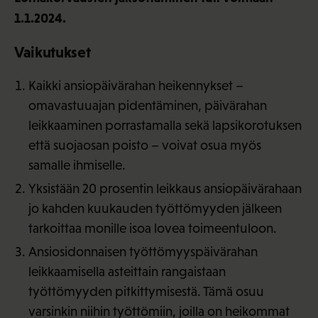
1.1.2024.
Vaikutukset
Kaikki ansiopäivärahan heikennykset –
omavastuuajan pidentäminen, päivärahan
leikkaaminen porrastamalla sekä lapsikorotuksen
että suojaosan poisto – voivat osua myös
samalle ihmiselle.
Yksistään 20 prosentin leikkaus ansiopäivärahaan
jo kahden kuukauden työttömyyden jälkeen
tarkoittaa monille isoa lovea toimeentuloon.
Ansiosidonnaisen työttömyyspäivärahan
leikkaamisella asteittain rangaistaan
työttömyyden pitkittymisestä. Tämä osuu
varsinkin niihin työttömiin, joilla on heikommat