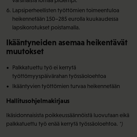
varsinaista lomaa pidempi.
Lapsiperheellisten työttömien toimeentuloa
heikennetään 150–285 eurolla kuukaudessa
lapsikorotukset poistamalla.
Ikääntyneiden asemaa heikentävät
muutokset
Palkkatuettu työ ei kerrytä
työttömyyspäivärahan työssäoloehtoa
Ikääntyvien työttömien turvaa heikennetään
Hallitusohjelmakirjaus
Ikäsidonnaisista poikkeussäännöistä luovutaan eikä
palkkatuettu työ enää kerrytä työssäoloehtoa.
*)