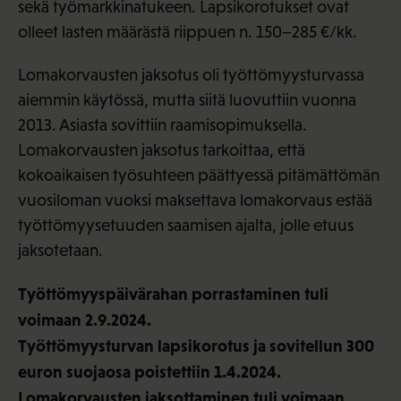
sekä työmarkkinatukeen. Lapsikorotukset ovat
olleet lasten määrästä riippuen n. 150–285 €/kk.
Lomakorvausten jaksotus oli työttömyysturvassa
aiemmin käytössä, mutta siitä luovuttiin vuonna
2013. Asiasta sovittiin raamisopimuksella.
Lomakorvausten jaksotus tarkoittaa, että
kokoaikaisen työsuhteen päättyessä pitämättömän
vuosiloman vuoksi maksettava lomakorvaus estää
työttömyysetuuden saamisen ajalta, jolle etuus
jaksotetaan.
Työttömyyspäivärahan porrastaminen tuli
voimaan 2.9.2024.
Työttömyysturvan lapsikorotus ja sovitellun 300
euron suojaosa poistettiin 1.4.2024.
Lomakorvausten jaksottaminen tuli voimaan