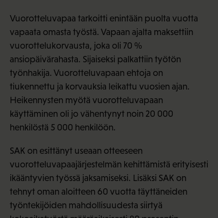
Vuorotteluvapaa tarkoitti enintään puolta vuotta
vapaata omasta työstä. Vapaan ajalta maksettiin
vuorottelukorvausta, joka oli 70 %
ansiopäivärahasta. Sijaiseksi palkattiin työtön
työnhakija. Vuorotteluvapaan ehtoja on
tiukennettu ja korvauksia leikattu vuosien ajan.
Heikennysten myötä vuorotteluvapaan
käyttäminen oli jo vähentynyt noin 20 000
henkilöstä 5 000 henkilöön.
SAK on esittänyt useaan otteeseen
vuorotteluvapaajärjestelmän kehittämistä erityisesti
ikääntyvien työssä jaksamiseksi. Lisäksi SAK on
tehnyt oman aloitteen 60 vuotta täyttäneiden
työntekijöiden mahdollisuudesta siirtyä