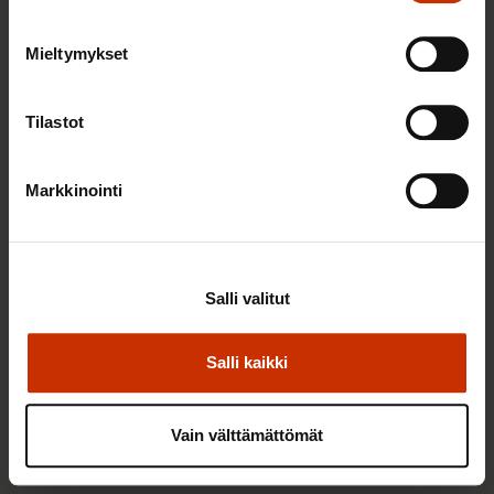
Työttömyyspäivärahan taso porrastetaan,
Mieltymykset
omavastuupäivät nostetaan 5 päivästä 7 päivään,
lapsikorotukset sekä sovitellun 300 euron suojaosa
Tilastot
poistetaan ja lomakorvausten jaksottaminen
palautetaan.
Markkinointi
Tilanne
Työttömyyspäivärahan porrastaminen tuli voimaan
2.9.2024.
Salli valitut
Työttömyysturvan lapsikorotus ja sovitellun 300
euron suojaosa poistettiin 1.4.2024.
Salli kaikki
Lomakorvausten jaksottaminen tuli voimaan
1.1.2024.
Vain välttämättömät
Tilanne ennen lakimuutoksia