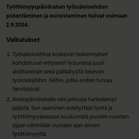
Työttömyyspäivärahan työssäoloehdon
pidentäminen ja euroistaminen tulivat voimaan
2.9.2024.
Vaikutukset
Työssäoloehtoa koskevat heikennykset
kohdistuvat erityisesti työuransa juuri
aloittaneisiin sekä pätkätyötä tekeviin
työntekijöihin. Niihin, jotka eniten turvaa
tarvitsisivat.
Ansiopäivärahalle olisi jatkossa hankalampi
päästä. Sen saaminen edellyttäisi työtä ja
työttömyyskassaan kuulumista puolen vuoden
sijaan vähintään vuoden ajan ennen
työttömyyttä.