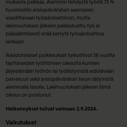
mukaista palkkaa. Aiemmin tehdystä työstä 75 %
huomioitiin ansiopäivärahan saamiseen
vaadittavaan työssäoloehtoon, mutta
lakimuutoksen jälkeen palkkatuettu työ ei
pääsääntöisesti enää kerrytä työssäoloehtoa
lainkaan.
Ikäsidonnaiset poikkeukset tarkoittivat 58 vuotta
täyttäneiden työttömien oikeutta kuntien
järjestämään työhön tai työllistymistä edistävään
palveluun sekä ansiopäivärahan tason säilymistä
aiemmalla tasolla. Lakimuutoksen jälkeen tämä
oikeus on poistunut.
Heikennykset tulivat voimaan 2.9.2024.
Vaikutukset