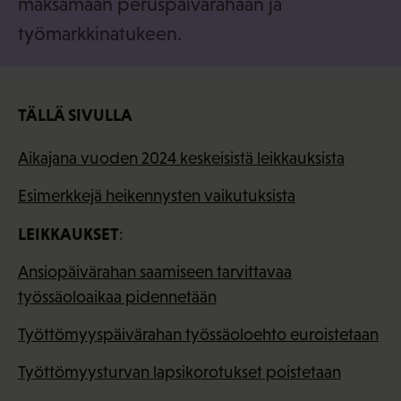
maksamaan peruspäivärahaan ja
työmarkkinatukeen.
TÄLLÄ SIVULLA
Aikajana vuoden 2024 keskeisistä leikkauksista
Esimerkkejä heikennysten vaikutuksista
LEIKKAUKSET
:
Ansiopäivärahan saamiseen tarvittavaa
työssäoloaikaa pidennetään
Työttömyyspäivärahan työssäoloehto euroistetaan
Työttömyysturvan lapsikorotukset poistetaan