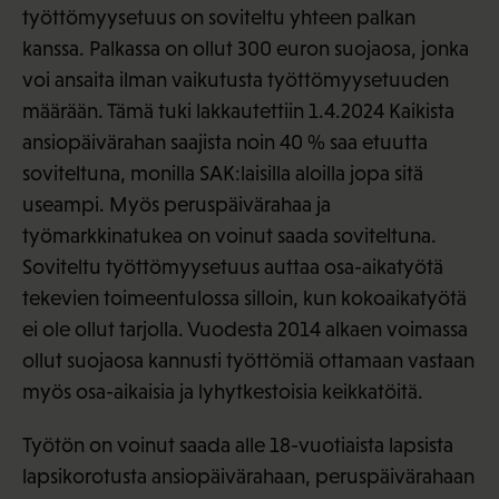
työttömyysetuus on soviteltu yhteen palkan
kanssa. Palkassa on ollut 300 euron suojaosa, jonka
voi ansaita ilman vaikutusta työttömyysetuuden
määrään. Tämä tuki lakkautettiin 1.4.2024 Kaikista
ansiopäivärahan saajista noin 40 % saa etuutta
soviteltuna, monilla SAK:laisilla aloilla jopa sitä
useampi. Myös peruspäivärahaa ja
työmarkkinatukea on voinut saada soviteltuna.
Soviteltu työttömyysetuus auttaa osa-aikatyötä
tekevien toimeentulossa silloin, kun kokoaikatyötä
ei ole ollut tarjolla. Vuodesta 2014 alkaen voimassa
ollut suojaosa kannusti työttömiä ottamaan vastaan
myös osa-aikaisia ja lyhytkestoisia keikkatöitä.
Työtön on voinut saada alle 18-vuotiaista lapsista
lapsikorotusta ansiopäivärahaan, peruspäivärahaan