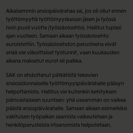
Aikaisemmin ansiopäivärahaa sai, jos oli ollut ennen
työttömyyttä työttömyyskassan jäsen ja työssä
noin puoli vuotta (työssäoloehto). Hallitus tuplasi
ajan vuoteen. Samaan aikaan työssäoloehto
euroistettiin. Työssäoloehdon perusteena eivät
enää ole viikoittaiset työtunnit, vaan kuukauden
aikana maksetut eurot eli palkka.
SAK on ehdottanut pätkätöitä tekevien
ansiosidonnaiselle työttömyyspäivärahalle pääsyn
helpottamista. Hallitus vie kuitenkin kehityksen
päinvastaiseen suuntaan: yhä useamman on vaikea
päästä ansiopäivärahalle. Samaan aikaan esimerkiksi
vakituisen työpaikan saamista vaikeutetaan ja
henkilöperusteista irtisanomista helpotetaan.