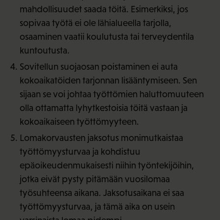
mahdollisuudet saada töitä. Esimerkiksi, jos
sopivaa työtä ei ole lähialueella tarjolla,
osaaminen vaatii koulutusta tai terveydentila
kuntoutusta.
Sovitellun suojaosan poistaminen ei auta
kokoaikatöiden tarjonnan lisääntymiseen. Sen
sijaan se voi johtaa työttömien haluttomuuteen
olla ottamatta lyhytkestoisia töitä vastaan ja
kokoaikaiseen työttömyyteen.
Lomakorvausten jaksotus monimutkaistaa
työttömyysturvaa ja kohdistuu
epäoikeudenmukaisesti niihin työntekijöihin,
jotka eivät pysty pitämään vuosilomaa
työsuhteensa aikana. Jaksotusaikana ei saa
työttömyysturvaa, ja tämä aika on usein