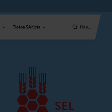
C
Tietoa SAK:sta
Hae