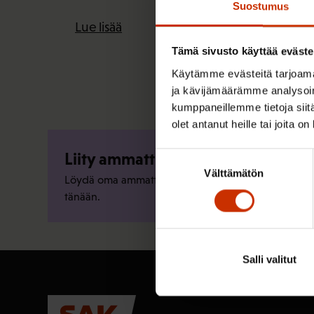
Suostumus
Lue lisää
Tämä sivusto käyttää eväste
Käytämme evästeitä tarjoama
ja kävijämäärämme analysoim
kumppaneillemme tietoja siitä
olet antanut heille tai joita o
Liity ammattiliittoon
Suostumuksen
Välttämätön
valinta
Löydä oma ammattiliittosi ja liity jo
tänään.
Salli valitut