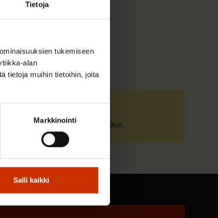
Tietoja
 ominaisuuksien tukemiseen
tiikka-alan
ietoja muihin tietoihin, joita
Tunne oikeutesi
Markkinointi
Tutustu työelämän pelisääntöihin.
Salli kaikki