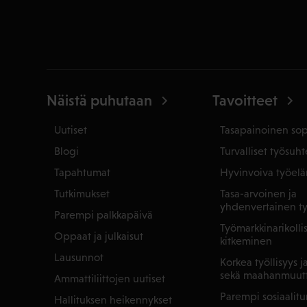
Näistä puhutaan
Tavoitteet
Uutiset
Tasapainoinen so
Blogi
Turvalliset työsuht
Tapahtumat
Hyvinvoiva työel
Tutkimukset
Tasa-arvoinen ja
yhdenvertainen t
Parempi palkkapäivä
Työmarkkinarikoll
Oppaat ja julkaisut
kitkeminen
Lausunnot
Korkea työllisyys 
sekä maahanmuut
Ammattiliittojen uutiset
Parempi sosiaalitu
Hallituksen heikennykset