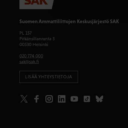
Suomen Ammattiliittojen Keskusjärjestö SAK
PL 157
Pitkänsillanranta 3
00530 Helsinki
020 774 000
sak@sak.fi
LISÄÄ YHTEYSTIETOJA