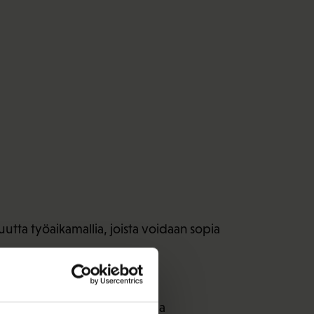
utta työaikamallia, joista voidaan sopia
a elintarvikealan työpaikoilla