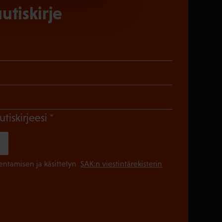
utiskirje
)
en)
Pakollinen)
(Pakollinen)
utiskirjeesi
(Pakollinen
lentamisen ja käsittelyn
SAK:n viestintärekisterin