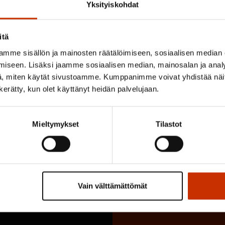
Yksityiskohdat
itä
Pikalinkit
mme sisällön ja mainosten räätälöimiseen, sosiaalisen median
iseen. Lisäksi jaamme sosiaalisen median, mainosalan ja analy
, miten käytät sivustoamme. Kumppanimme voivat yhdistää näitä t
n kerätty, kun olet käyttänyt heidän palvelujaan.
Pysy ajan tasalla
Mieltymykset
Tilastot
Tilaa SAK:n uutiskirje.
Vain välttämättömät