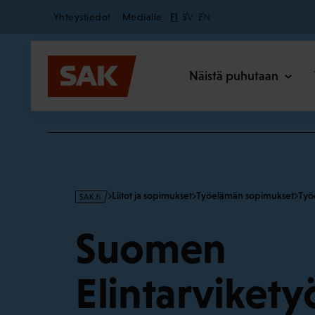
Secondary
Hyppää
Yhteystiedot
Medialle
FI
SV
EN
sisältöön
Päävalikk
Näistä puhutaan
s
Liitot ja sopimukset
Työelämän sopimukset
Työ
a
k
Suomen
·
f
i
Elintarviketyö