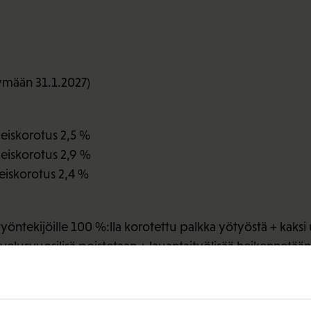
tymään 31.1.2027)
leiskorotus 2,5 %
leiskorotus 2,9 %
leiskorotus 2,4 %
ntekijöille 100 %:lla korotettu palkka yötyöstä + kaksi u
velusvuosilisä poistetaan + lauantaityölisää heikennetään
öehtosopimuksiin
ää ja työaikakokeilua koskeva työryhmä
 tarkoituksena on lisätä 16–20-vuotiaiden työssäoppimist