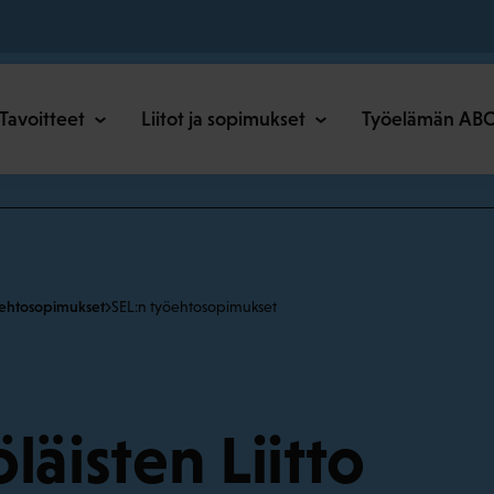
o
Tavoitteet
Liitot ja sopimukset
Työelämän AB
ehtosopimukset
SEL:n työehtosopimukset
läisten Liitto