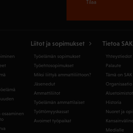
Tilaa
Liitot ja sopimukset
Tietoa SAK
piminen
Työelämän sopimukset
Yhteystiedot
eet
Työehtosopimukset
Palaute
ämä
Miksi liittyä ammattiliittoon?
Tämä on SAK
Jäsenedut
Organisaatio
yöelämä
Ammattiliitot
Aluetoimistot
isuuden
Työelämän ammattilaiset
Historia
Työttömyyskassat
Nuoret ja opis
ja osaaminen
to
Avoimet työpaikat
Kansainvälin
rva
Medialle