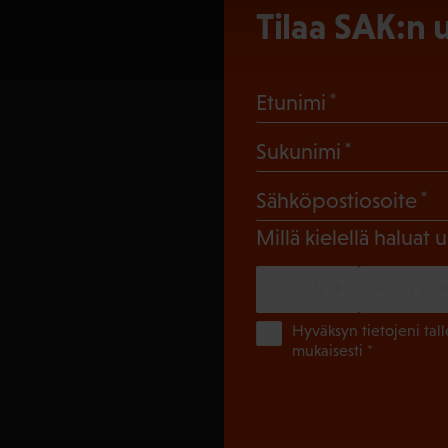
Tilaa SAK:n u
(Pakollinen
Etunimi
(Pakollin
Sukunimi
(
Sähköpostiosoite
Millä kielellä haluat u
SUOMI
RUOTSI
Hyväksyn tietojeni tal
mukaisesti *