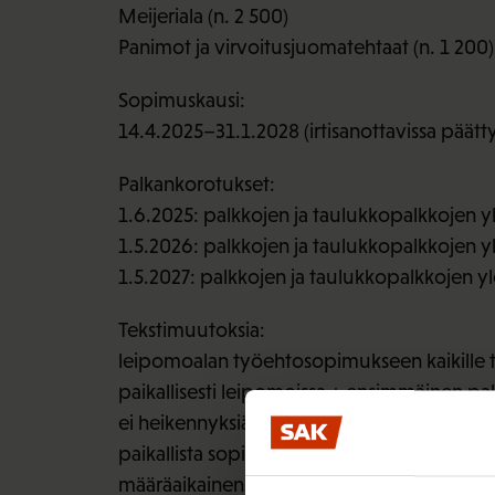
Meijeriala (n. 2 500)
Panimot ja virvoitusjuomatehtaat (n. 1 200)
Sopimuskausi:
14.4.2025–31.1.2028 (irtisanottavissa päät
Palkankorotukset:
1.6.2025: palkkojen ja taulukkopalkkojen y
1.5.2026: palkkojen ja taulukkopalkkojen y
1.5.2027: palkkojen ja taulukkopalkkojen y
Tekstimuutoksia:
leipomoalan työehtosopimukseen kaikille työ
paikallisesti leipomoissa + ensimmäinen pal
ei heikennyksiä muiden sopimusalojen ty
paikallista sopimista, paikallista palkkaer
määräaikainen työssäoppimisen malli, jonka