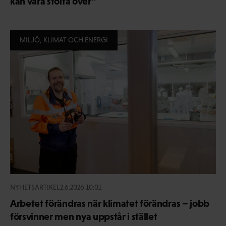
kan vara stolta över”
MILJÖ, KLIMAT OCH ENERGI
NYHETSARTIKEL
2.6.2026 10:01
Arbetet förändras när klimatet förändras – jobb
försvinner men nya uppstår i stället