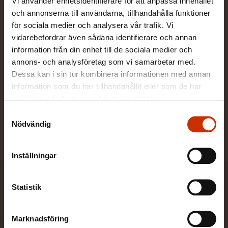
Vi använder enhetsidentifierare för att anpassa innehållet
förhandlingsorganisation, en samhällelig
och annonserna till användarna, tillhandahålla funktioner
förnyare och en del av den internationella
fackföreningsrörelsen.
för sociala medier och analysera vår trafik. Vi
vidarebefordrar även sådana identifierare och annan
information från din enhet till de sociala medier och
annons- och analysföretag som vi samarbetar med.
FFC främjar arbetstagarnas ställning på många
arenor.
Dessa kan i sin tur kombinera informationen med annan
information som du har tillhandahållit eller som de har
samlat in när du har använt deras tjänster.
Samtyckesval
Nödvändig
Här kan du bekanta dig med oss
Inställningar
Statistik
Marknadsföring