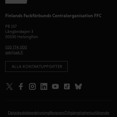
Finlands Fackförbunds Centralorganisation FFC
PB 157
Långbrokajen 3
00530 Helsingfors
020 774 000
sak@sak.fi
 ALLA KONTAKTUPPGIFTER
Dataskyddsbeskrivning
Respons
Tillgänglighetsutlåtande