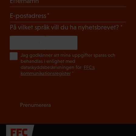
Efternamn
(Obligatoriskt)
E-postadress
(Oblig
På vilket språk vill du ha nyhetsbrevet?
SVENSKA
FINSKA
(Ob
Jag godkänner att mina uppgifter sparas och
behandlas i enlighet med
dataskyddsbeskrivningen för
FFC:s
kommunikationsregister
*
Prenumerera