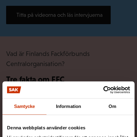
Titta på videorna och läs intervjuerna
Vad är Finlands Fackförbunds
Centralorganisation?
Tre fakta om FFC
FFC är den största centralorganisationen för
Samtycke
Information
Om
löntagare i Finland.
Denna webbplats använder cookies
FFC är en intresse- och