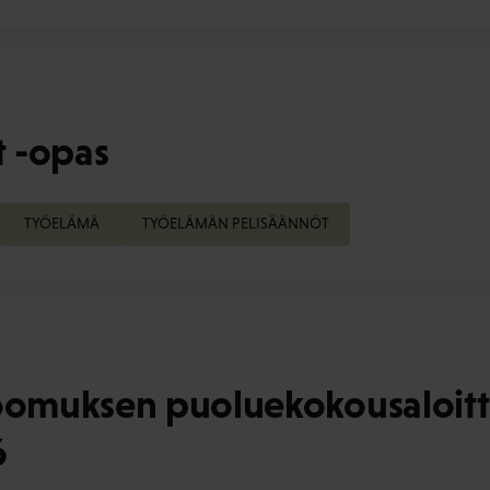
 -opas
TYÖELÄMÄ
TYÖELÄMÄN PELISÄÄNNÖT
omuksen puoluekokousaloitte
6