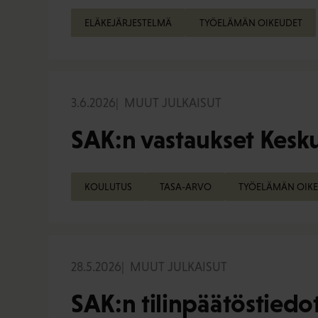
ELÄKEJÄRJESTELMÄ
TYÖELÄMÄN OIKEUDET
3.6.2026
MUUT JULKAISUT
SAK:n vastaukset Kesku
KOULUTUS
TASA-ARVO
TYÖELÄMÄN OIK
28.5.2026
MUUT JULKAISUT
SAK:n tilinpäätöstiedo