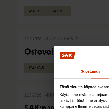
AY-LIIKE
HALLINTO
28.5.2026
MUUT JULKAISUT
Ostovoiman seuranta 
PALKKAUS
TALOUS
VEROTUS
Suostumus
Tämä sivusto käyttää eväste
Käytämme evästeitä tarjoama
21.5.2026
MUUT JULKAISUT
ja kävijämäärämme analysoim
SAK:n vastaukset SDP:n
kumppaneillemme tietoja siitä