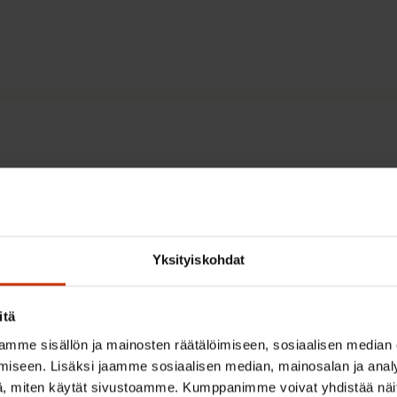
toukokuu 2026
Yksityiskohdat
itä
mme sisällön ja mainosten räätälöimiseen, sosiaalisen median
iseen. Lisäksi jaamme sosiaalisen median, mainosalan ja analy
 puoluekokousaloitteisiin 20
, miten käytät sivustoamme. Kumppanimme voivat yhdistää näitä t