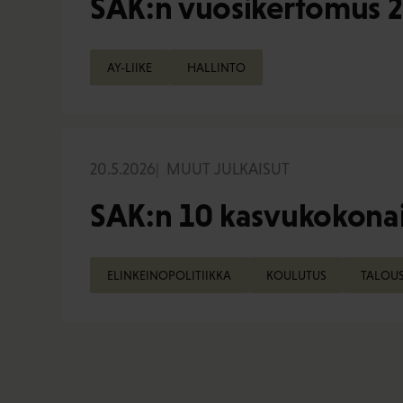
SAK:n vuosikertomus 
AY-LIIKE
HALLINTO
20.5.2026
MUUT JULKAISUT
SAK:n 10 kasvukokonai
ELINKEINOPOLITIIKKA
KOULUTUS
TALOU