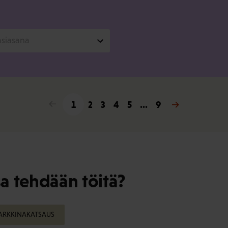
asiasana
<
1
2
3
4
5
...
9
>
a tehdään töitä?
ARKKINAKATSAUS