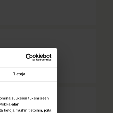
Tietoja
 ominaisuuksien tukemiseen
tiikka-alan
26
ietoja muihin tietoihin, joita