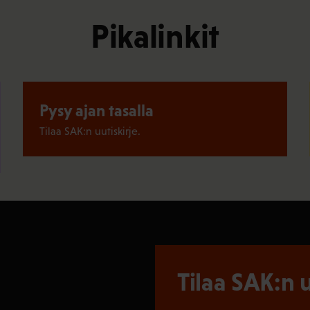
Pikalinkit
Pysy ajan tasalla
Tilaa SAK:n uutiskirje.
Tilaa SAK:n u