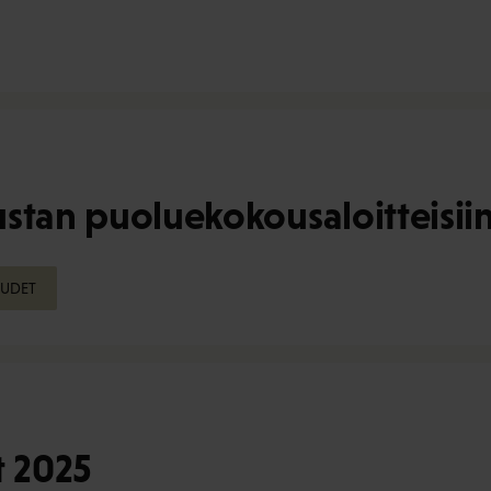
stan puoluekokousaloitteisii
EUDET
t 2025