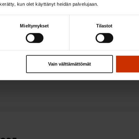
n kerätty, kun olet käyttänyt heidän palvelujaan.
Mieltymykset
Tilastot
Vain välttämättömät
iden puoluekokousaloitteisii