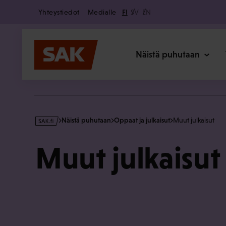
Secondary
Hyppää
Yhteystiedot
Medialle
FI
SV
EN
sisältöön
Päävalikk
Näistä puhutaan
s
Näistä puhutaan
Oppaat ja julkaisut
Muut julkaisut
a
k
Muut julkaisut
·
f
i