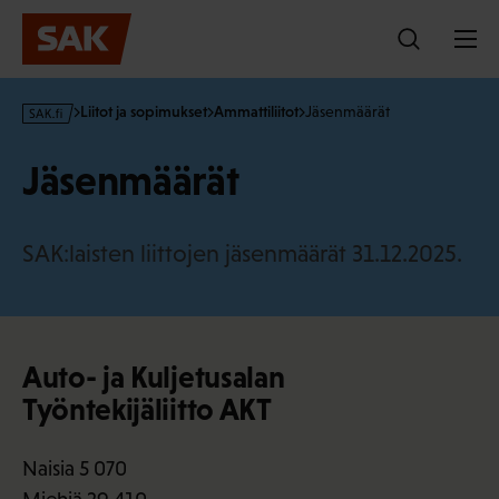
Hyppää
sisältöön
s
Liitot ja sopimukset
Ammattiliitot
Jäsenmäärät
a
k
Jäsenmäärät
·
f
i
SAK:laisten liittojen jäsenmäärät 31.12.2025.
Auto- ja Kuljetusalan
Työntekijäliitto AKT
Naisia 5 070