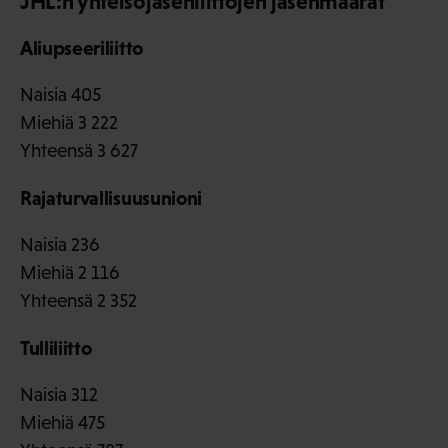
JHL:n yhteisöjäsenliittojen jäsenmäärät
Aliupseeriliitto
Naisia 405
Miehiä 3 222
Yhteensä 3 627
Rajaturvallisuusunioni
Naisia 236
Miehiä 2 116
Yhteensä 2 352
Tulliliitto
Naisia 312
Miehiä 475