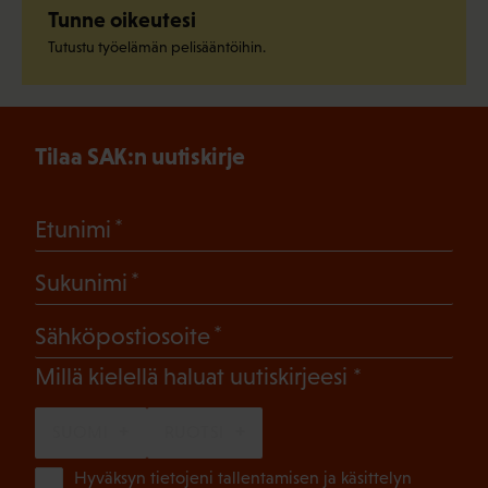
Tunne oikeutesi
Tutustu työelämän pelisääntöihin.
Tilaa SAK:n uutiskirje
(Pakollinen)
Etunimi
(Pakollinen)
Sukunimi
(Pakollinen)
Sähköpostiosoite
(Pakollinen)
Millä kielellä haluat uutiskirjeesi
SUOMI
RUOTSI
(Pa
Hyväksyn tietojeni tallentamisen ja käsittelyn