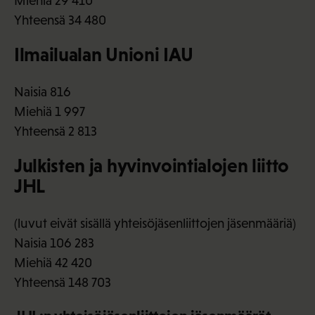
Miehiä 29 410
Yhteensä 34 480
Ilmailualan Unioni IAU
Naisia 816
Miehiä 1 997
Yhteensä 2 813
Julkisten ja hyvinvointialojen liitto
JHL
(luvut eivät sisällä yhteisöjäsenliittojen jäsenmääriä)
Naisia 106 283
Miehiä 42 420
Yhteensä 148 703