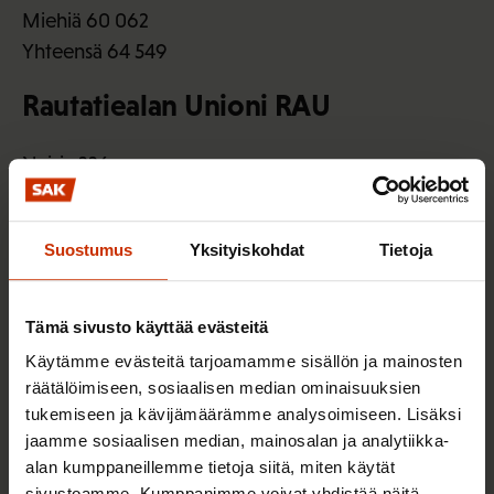
Miehiä 60 062
Yhteensä 64 549
Rautatiealan Unioni RAU
Naisia 226
Miehiä 2 738
Yhteensä 2 964
Suostumus
Yksityiskohdat
Tietoja
Suomen Elintarviketyöläisten Liitto
SEL
Tämä sivusto käyttää evästeitä
Käytämme evästeitä tarjoamamme sisällön ja mainosten
Naisia 14 950
räätälöimiseen, sosiaalisen median ominaisuuksien
Miehiä 12 453
tukemiseen ja kävijämäärämme analysoimiseen. Lisäksi
Yhteensä 27 403
jaamme sosiaalisen median, mainosalan ja analytiikka-
alan kumppaneillemme tietoja siitä, miten käytät
Suomen Huippu-urheilijoiden
sivustoamme. Kumppanimme voivat yhdistää näitä