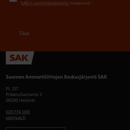
SAK:n viestintärekisterin
mukaisesti *
Tilaa
Suomen Ammattiliittojen Keskusjärjestö SAK
PL 157
Pitkänsillanranta 3
00530 Helsinki
020 774 000
sak@sak.fi