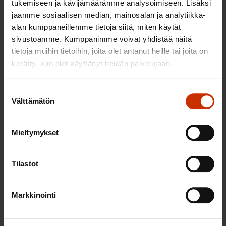
tukemiseen ja kävijämäärämme analysoimiseen. Lisäksi
jaamme sosiaalisen median, mainosalan ja analytiikka-
alan kumppaneillemme tietoja siitä, miten käytät
26.5.2026
Pekka Ristelä
sivustoamme. Kumppanimme voivat yhdistää näitä
Komission yhtiömuotoesitys avaa tien
tietoja muihin tietoihin, joita olet antanut heille tai joita on
työntekijöiden oikeuksien kiertämiselle
kerätty, kun olet käyttänyt heidän palvelujaan.
Suostumuksen
AY-LIIKE SUOMESSA JA MAAILMALLA
Välttämätön
valinta
Mieltymykset
Tilastot
Markkinointi