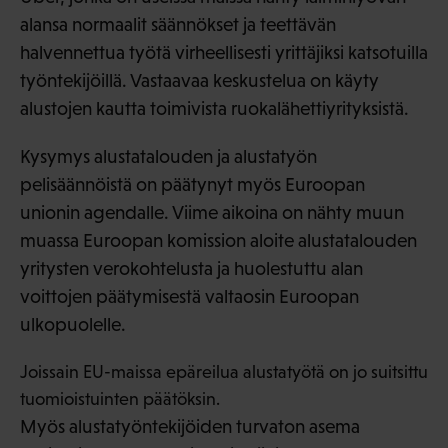
alansa normaalit säännökset ja teettävän
halvennettua työtä virheellisesti yrittäjiksi katsotuilla
työntekijöillä. Vastaavaa keskustelua on käyty
alustojen kautta toimivista ruokalähettiyrityksistä.
Kysymys alustatalouden ja alustatyön
pelisäännöistä on päätynyt myös Euroopan
unionin agendalle. Viime aikoina on nähty muun
muassa Euroopan komission aloite alustatalouden
yritysten verokohtelusta ja huolestuttu alan
voittojen päätymisestä valtaosin Euroopan
ulkopuolelle.
Joissain EU-maissa epäreilua alustatyötä on jo suitsittu
tuomioistuinten päätöksin.
Myös alustatyöntekijöiden turvaton asema