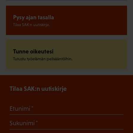
Pysy ajan tasalla
Tilaa SAK:n uutiskirje.
Tunne oikeutesi
Tutustu työelämän pelisääntöihin.
Tilaa SAK:n uutiskirje
(Pakollinen)
Etunimi
(Pakollinen)
Sukunimi