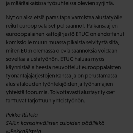
ja määräaikaisissa työsuhteissa olevien syrjintä.
Nyt on aika etsiä paras tapa varmistaa alustatyölle
reilut eurooppalaiset pelisäännöt. Palkansaajien
eurooppalainen kattojärjestö ETUC on ehdottanut
komissiolle muun muassa pikaista selvitystä siitä,
miten EU:n olemassa olevia säännöksiä voidaan
soveltaa alustatyöhön. ETUC haluaa myös
käynnistää aiheesta neuvottelut eurooppalaisten
työnantajajärjestöjen kanssa ja on perustamassa
alustatalouden työntekijöiden ja työnantajien
yhteistä foorumia. Toivottavasti alustayritykset
tarttuvat tarjottuun yhteistyöhön.
Pekka Ristelä
SAK:n kansainvälisten asioiden päällikkö
@PekkaRistela