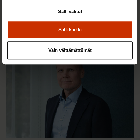
Salli valitut
27.6.2025
Pekka Ristelä
Yhdysvaltojen ammattiliitot nousevat Trumpin
Salli kaikki
mielivaltaa vastaan
Vain välttämättömät
AY-LIIKE SUOMESSA JA MAAILMALLA