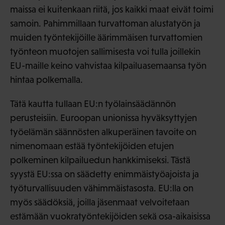
maissa ei kuitenkaan riitä, jos kaikki maat eivät toimi
samoin. Pahimmillaan turvattoman alustatyön ja
muiden työntekijöille äärimmäisen turvattomien
työnteon muotojen sallimisesta voi tulla joillekin
EU-maille keino vahvistaa kilpailuasemaansa työn
hintaa polkemalla.
Tätä kautta tullaan EU:n työlainsäädännön
perusteisiin. Euroopan unionissa hyväksyttyjen
työelämän säännösten alkuperäinen tavoite on
nimenomaan estää työntekijöiden etujen
polkeminen kilpailuedun hankkimiseksi. Tästä
syystä EU:ssa on säädetty enimmäistyöajoista ja
työturvallisuuden vähimmäistasosta. EU:lla on
myös säädöksiä, joilla jäsenmaat velvoitetaan
estämään vuokratyöntekijöiden sekä osa-aikaisissa