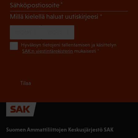
(Pakollinen)
Sähköpostiosoite
(Pakollinen)
Millä kielellä haluat uutiskirjeesi
SUOMI
RUOTSI
(Pa
Hyväksyn tietojeni tallentamisen ja käsittelyn
SAK:n viestintärekisterin
mukaisesti *
Tilaa
Suomen Ammattiliittojen Keskusjärjestö SAK