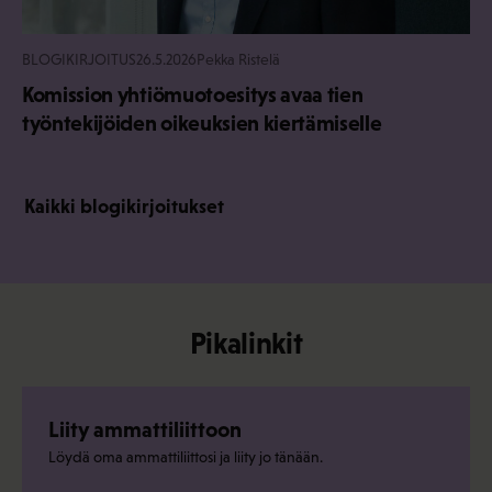
BLOGIKIRJOITUS
26.5.2026
Pekka Ristelä
Komission yhtiömuotoesitys avaa tien
työntekijöiden oikeuksien kiertämiselle
Kaikki blogikirjoitukset
Pikalinkit
Liity ammattiliittoon
Löydä oma ammattiliittosi ja liity jo tänään.