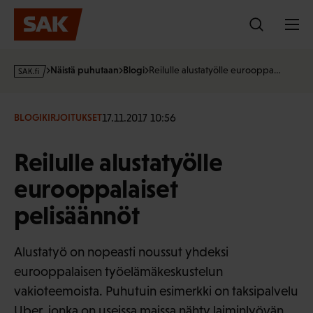
Hyppää
sisältöön
s
Näistä puhutaan
Blogi
Reilulle alustatyölle eurooppa…
a
k
·
17.11.2017 10:56
BLOGIKIRJOITUKSET
f
i
Reilulle alustatyölle
eurooppalaiset
pelisäännöt
Alustatyö on nopeasti noussut yhdeksi
eurooppalaisen työelämäkeskustelun
vakioteemoista. Puhutuin esimerkki on taksipalvelu
Uber, jonka on useissa maissa nähty laiminlyövän