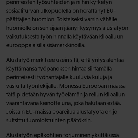
perinteisten työsuhteiden ja niihin kytketyn
sosiaaliturvan ulkopuolella on herättänyt EU-
päättäjien huomion. Toistaiseksi varsin vähälle
huomiolle on sen sijaan jäänyt kysymys alustatyön
vaikutuksesta työn hinnalla käytävään kilpailuun
eurooppalaisilla sisämarkkinoilla.
Alustatyö merkitsee usein sitä, että yritys alentaa
käyttämänsä työpanoksen hintaa siirtämällä
perinteisesti työnantajalle kuuluvia kuluja ja
vastuita työntekijälle. Monessa Euroopan maassa
tätä pidetään hyvän työelämän ja reilun kilpailun
vaarantavana keinotteluna, joka halutaan estää.
Joissain EU-maissa epäreilua alustatyötä on jo
suitsittu tuomioistuinten päätöksin.
Alustatyön epäkohtien torjuminen yksittäisissä