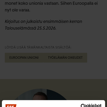
monet koko unionia vastaan. Siihen Euroopalla ei
nyt ole varaa.
Kirjoitus on julkaistu ensimmäisen kerran
Talouselämässä 25.5.2026.
LÖYDÄ LISÄÄ TÄMÄNKALTAISTA SISÄLTÖÄ:
EUROOPAN UNIONI
TYÖELÄMÄN OIKEUDET