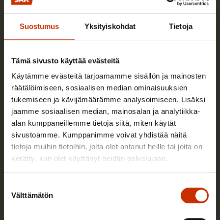
Suostumus
Yksityiskohdat
Tietoja
Tämä sivusto käyttää evästeitä
Käytämme evästeitä tarjoamamme sisällön ja mainosten
räätälöimiseen, sosiaalisen median ominaisuuksien
tukemiseen ja kävijämäärämme analysoimiseen. Lisäksi
jaamme sosiaalisen median, mainosalan ja analytiikka-
Pekka Ristelä
alan kumppaneillemme tietoja siitä, miten käytät
sivustoamme. Kumppanimme voivat yhdistää näitä
Vastaan SAK:n kansainvälisen edunvalvonnan
tietoja muihin tietoihin, joita olet antanut heille tai joita on
koordinoinnista ja kehittämisestä.
kerätty, kun olet käyttänyt heidän palvelujaan.
Lue lisää kirjoittajasta
Suostumuksen
Välttämätön
valinta