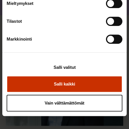
Mieltymykset
Jaa
Tilastot
Lisää kirjoittajalta
Markkinointi
AY-LIIKE SUOMESSA JA MAAILMALLA
Salli valitut
Salli kaikki
Vain välttämättömät