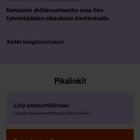
BLOGIKIRJOITUS
26.5.2026
Pekka Ristelä
Komission yhtiömuotoesitys avaa tien
työntekijöiden oikeuksien kiertämiselle
Kaikki blogikirjoitukset
Pikalinkit
Liity ammattiliittoon
Löydä oma ammattiliittosi ja liity jo tänään.