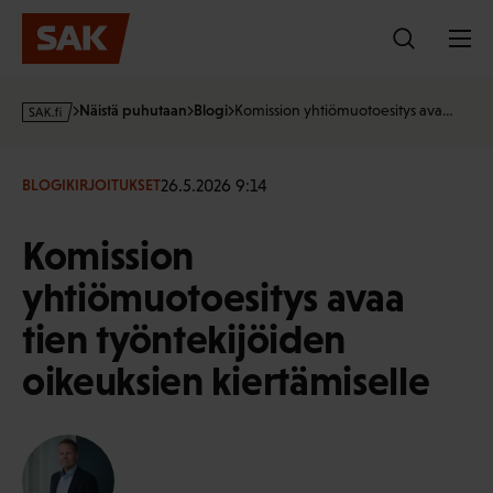
Hyppää
sisältöön
s
Näistä puhutaan
Blogi
Komission yhtiömuotoesitys ava…
a
k
·
26.5.2026 9:14
BLOGIKIRJOITUKSET
f
i
Komission
yhtiömuotoesitys avaa
tien työntekijöiden
oikeuksien kiertämiselle