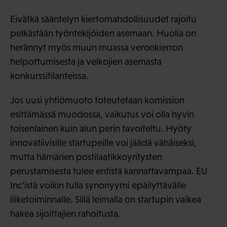
Eivätkä sääntelyn kiertomahdollisuudet rajoitu
pelkästään työntekijöiden asemaan. Huolia on
herännyt myös muun muassa veronkierron
helpottumisesta ja velkojien asemasta
konkurssitilanteissa.
Jos uusi yhtiömuoto toteutetaan komission
esittämässä muodossa, vaikutus voi olla hyvin
toisenlainen kuin alun perin tavoiteltu. Hyöty
innovatiivisille startupeille voi jäädä vähäiseksi,
mutta hämärien postilaatikkoyritysten
perustamisesta tulee entistä kannattavampaa. EU
Inc’istä voikin tulla synonyymi epäilyttävälle
liiketoiminnalle. Sillä leimalla on startupin vaikea
hakea sijoittajien rahoitusta.