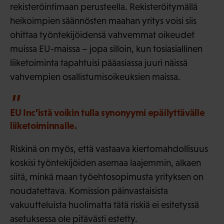
rekisteröintimaan perusteella. Rekisteröitymällä
heikoimpien säännösten maahan yritys voisi siis
ohittaa työntekijöidensä vahvemmat oikeudet
muissa EU-maissa – jopa silloin, kun tosiasiallinen
liiketoiminta tapahtuisi pääasiassa juuri näissä
vahvempien osallistumisoikeuksien maissa.
EU Inc’istä voikin tulla synonyymi epäilyttävälle
liiketoiminnalle.
Riskinä on myös, että vastaava kiertomahdollisuus
koskisi työntekijöiden asemaa laajemmin, alkaen
siitä, minkä maan työehtosopimusta yrityksen on
noudatettava. Komission päinvastaisista
vakuutteluista huolimatta tätä riskiä ei esitetyssä
asetuksessa ole pitävästi estetty.