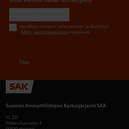
SUOMI
RUOTSI
(Pa
Hyväksyn tietojeni tallentamisen ja käsittelyn
SAK:n viestintärekisterin
mukaisesti *
Tilaa
Suomen Ammattiliittojen Keskusjärjestö SAK
PL 157
Pitkänsillanranta 3
00530 Helsinki