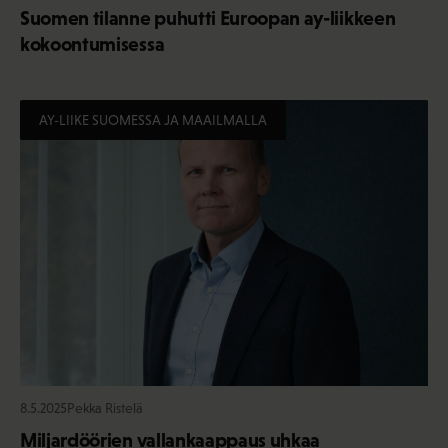
Suomen tilanne puhutti Euroopan ay-liikkeen
kokoontumisessa
AY-LIIKE SUOMESSA JA MAAILMALLA
8.5.2025
Pekka Ristelä
Miljardöörien vallankaappaus uhkaa