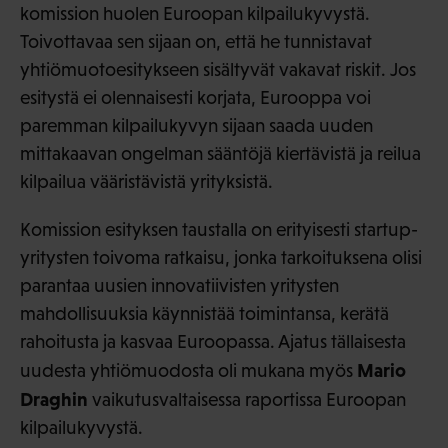
komission huolen Euroopan kilpailukyvystä.
Toivottavaa sen sijaan on, että he tunnistavat
yhtiömuotoesitykseen sisältyvät vakavat riskit. Jos
esitystä ei olennaisesti korjata, Eurooppa voi
paremman kilpailukyvyn sijaan saada uuden
mittakaavan ongelman sääntöjä kiertävistä ja reilua
kilpailua vääristävistä yrityksistä.
Komission esityksen taustalla on erityisesti startup-
yritysten toivoma ratkaisu, jonka tarkoituksena olisi
parantaa uusien innovatiivisten yritysten
mahdollisuuksia käynnistää toimintansa, kerätä
rahoitusta ja kasvaa Euroopassa. Ajatus tällaisesta
Mario
uudesta yhtiömuodosta oli mukana myös
Draghin
vaikutusvaltaisessa raportissa Euroopan
kilpailukyvystä.