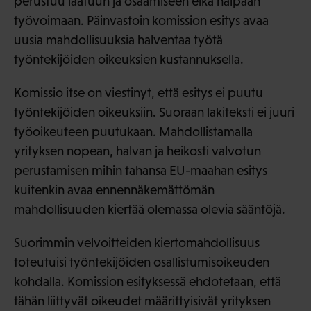
perustuu laatuun ja osaamiseen eikä halpaan
työvoimaan. Päinvastoin komission esitys avaa
uusia mahdollisuuksia halventaa työtä
työntekijöiden oikeuksien kustannuksella.
Komissio itse on viestinyt, että esitys ei puutu
työntekijöiden oikeuksiin. Suoraan lakiteksti ei juuri
työoikeuteen puutukaan. Mahdollistamalla
yrityksen nopean, halvan ja heikosti valvotun
perustamisen mihin tahansa EU-maahan esitys
kuitenkin avaa ennennäkemättömän
mahdollisuuden kiertää olemassa olevia sääntöjä.
Suorimmin velvoitteiden kiertomahdollisuus
toteutuisi työntekijöiden osallistumisoikeuden
kohdalla. Komission esityksessä ehdotetaan, että
tähän liittyvät oikeudet määrittyisivät yrityksen