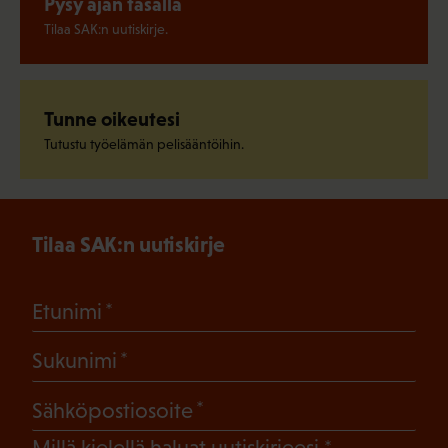
Pysy ajan tasalla
Tilaa SAK:n uutiskirje.
Tunne oikeutesi
Tutustu työelämän pelisääntöihin.
Tilaa SAK:n uutiskirje
(Pakollinen)
Etunimi
(Pakollinen)
Sukunimi
(Pakollinen)
Sähköpostiosoite
(Pakollinen)
Millä kielellä haluat uutiskirjeesi