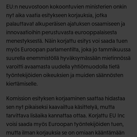
EU:n neuvostoon kokoontuvien ministerien onkin
nyt aika vaatia esitykseen korjauksia, jotka
palauttavat alkuperäisen ajatuksen osaamiseen ja
innovaatioihin perustuvasta eurooppalaisesta
menestyksestä. Näin korjattu esitys voi saada tuen
myös Euroopan parlamentilta, joka jo tammikuussa
suurella enemmistöllä hyväksymässään mietinnössä
varoitti avaamasta uudella yhtiömuodolla tietä
työntekijöiden oikeuksien ja muiden säännösten
kiertämiselle.
Komission esityksen korjaaminen saattaa hidastaa
sen nyt pikaiseksi kaavailtua käsittelyä, mutta
tarvittava lisäaika kannattaa ottaa. Korjattu EU Inc
voisi saada myös Euroopan työntekijöiden tuen,
mutta ilman korjauksia se on omiaan kääntämään