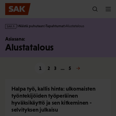
Hyppää
sisältöön
s
Näistä puhutaan
Tapahtumat
Alustatalous
a
k
Asiasana:
·
Alustatalous
f
i
1
2
3
…
Seuraava »
5
Halpa työ, kallis hinta: ulkomaisten
työntekijöiden työperäinen
hyväksikäyttö ja sen kitkeminen -
selvityksen julkaisu