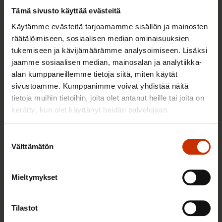
7.10.2025
Aineistot
Tämä sivusto käyttää evästeitä
Käytämme evästeitä tarjoamamme sisällön ja mainosten
räätälöimiseen, sosiaalisen median ominaisuuksien
Suomen hallitus rikkoo ennätyksiä –
tukemiseen ja kävijämäärämme analysoimiseen. Lisäksi
nyt viedään alustayritykset mukaan
jaamme sosiaalisen median, mainosalan ja analytiikka-
kansainväliseen työoikeuden
alan kumppaneillemme tietoja siitä, miten käytät
sivustoamme. Kumppanimme voivat yhdistää näitä
valmisteluun
tietoja muihin tietoihin, joita olet antanut heille tai joita on
6.6.2025
Uutiset
kerätty, kun olet käyttänyt heidän palvelujaan.
Suostumuksen
Välttämätön
SAK on tyytyväinen ylimmän
valinta
tuomioistuimen linjaukseen:
Ruokalähetit ovat työntekijöitä
Mieltymykset
23.5.2025
Uutiset
Tilastot