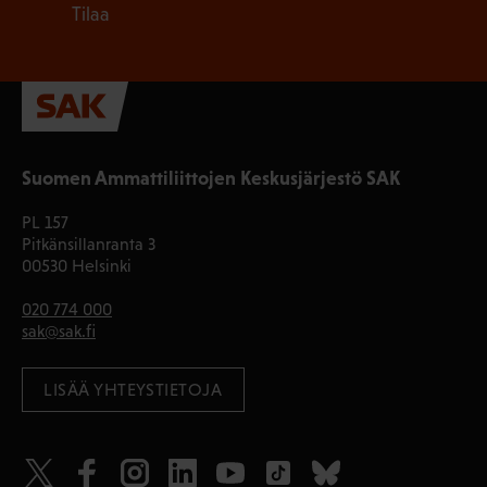
Tilaa
Suomen Ammattiliittojen Keskusjärjestö SAK
PL 157
Pitkänsillanranta 3
00530 Helsinki
020 774 000
sak@sak.fi
LISÄÄ YHTEYSTIETOJA