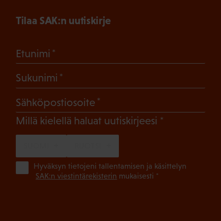
Tilaa SAK:n uutiskirje
(Pakollinen)
Etunimi
(Pakollinen)
Sukunimi
(Pakollinen)
Sähköpostiosoite
(Pakollinen)
Millä kielellä haluat uutiskirjeesi
SUOMI
RUOTSI
(Pa
Hyväksyn tietojeni tallentamisen ja käsittelyn
SAK:n viestintärekisterin
mukaisesti *