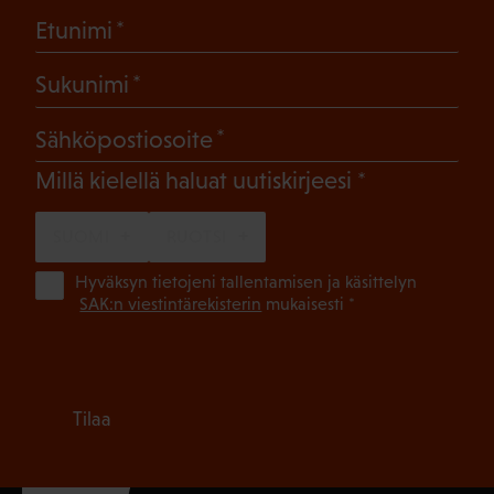
(Pakollinen)
Etunimi
(Pakollinen)
Sukunimi
(Pakollinen)
Sähköpostiosoite
(Pakollinen)
Millä kielellä haluat uutiskirjeesi
SUOMI
RUOTSI
(Pa
Hyväksyn tietojeni tallentamisen ja käsittelyn
SAK:n viestintärekisterin
mukaisesti *
Tilaa