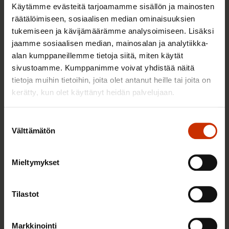
Käytämme evästeitä tarjoamamme sisällön ja mainosten
räätälöimiseen, sosiaalisen median ominaisuuksien
Kunnianhimoinen ilmastopolitiikka on
tukemiseen ja kävijämäärämme analysoimiseen. Lisäksi
pohjoismaisen työntekijän etu
jaamme sosiaalisen median, mainosalan ja analytiikka-
24.4.2026
Blogikirjoitukset
alan kumppaneillemme tietoja siitä, miten käytät
sivustoamme. Kumppanimme voivat yhdistää näitä
tietoja muihin tietoihin, joita olet antanut heille tai joita on
kerätty, kun olet käyttänyt heidän palvelujaan.
ETUC, SAK, Akava ja STTK: Euroopan
kilpailukyky vaatii investointeja ja
Suostumuksen
hyviä työpaikkoja
Välttämätön
valinta
19.3.2026
Uutiset
Mieltymykset
Hallituksen suhtautuminen
Tilastot
yritysvastuuseen on vahingollinen
ihmisoikeuksille ja ympäristölle
Markkinointi