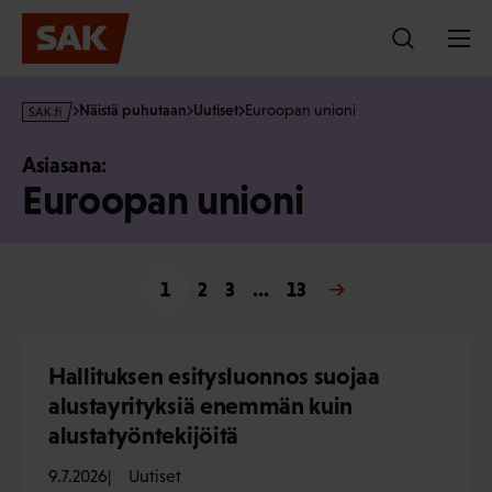
Hyppää
sisältöön
s
Näistä puhutaan
Uutiset
Euroopan unioni
a
k
Asiasana:
·
Euroopan unioni
f
i
1
2
3
…
13
Seuraava »
Hallituksen esitysluonnos suojaa
alustayrityksiä enemmän kuin
alustatyöntekijöitä
9.7.2026
Uutiset