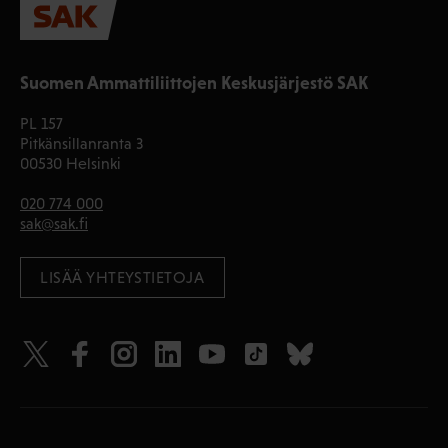
Suomen Ammattiliittojen Keskusjärjestö SAK
PL 157
Pitkänsillanranta 3
00530 Helsinki
020 774 000
sak@sak.fi
LISÄÄ YHTEYSTIETOJA