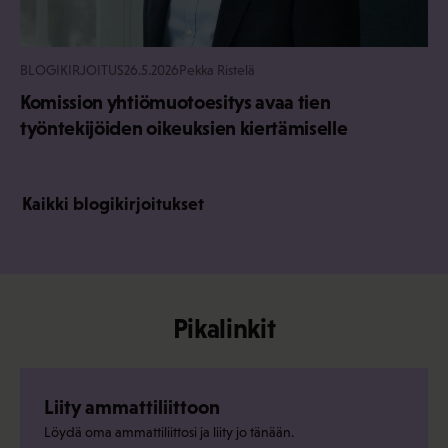
BLOGIKIRJOITUS
26.5.2026
Pekka Ristelä
Komission yhtiömuotoesitys avaa tien
työntekijöiden oikeuksien kiertämiselle
Kaikki blogikirjoitukset
Pikalinkit
Liity ammattiliittoon
Löydä oma ammattiliittosi ja liity jo tänään.