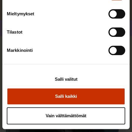
Mieltymykset
Jaa
Tilastot
Lisää kirjoittajalta
Markkinointi
TALOUS JA ELINKEINOELÄMÄ
Salli valitut
Salli kaikki
Vain välttämättömät