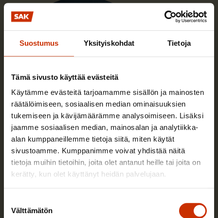
Suostumus
Yksityiskohdat
Tietoja
Tämä sivusto käyttää evästeitä
Käytämme evästeitä tarjoamamme sisällön ja mainosten
räätälöimiseen, sosiaalisen median ominaisuuksien
tukemiseen ja kävijämäärämme analysoimiseen. Lisäksi
jaamme sosiaalisen median, mainosalan ja analytiikka-
alan kumppaneillemme tietoja siitä, miten käytät
Patrizio Lainà
sivustoamme. Kumppanimme voivat yhdistää näitä
tietoja muihin tietoihin, joita olet antanut heille tai joita on
Työskentelen pääekonomistina SAK:n
kerätty, kun olet käyttänyt heidän palvelujaan.
yhteiskuntapolitiikan osastolla.
Suostumuksen
Välttämätön
valinta
Lue lisää kirjoittajasta