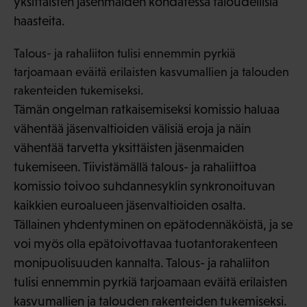
yksittäisten jäsenmaiden kohdatessa taloudellisia
haasteita.
Talous- ja rahaliiton tulisi ennemmin pyrkiä
tarjoamaan eväitä erilaisten kasvumallien ja talouden
rakenteiden tukemiseksi.
Tämän ongelman ratkaisemiseksi komissio haluaa
vähentää jäsenvaltioiden välisiä eroja ja näin
vähentää tarvetta yksittäisten jäsenmaiden
tukemiseen. Tiivistämällä talous- ja rahaliittoa
komissio toivoo suhdannesyklin synkronoituvan
kaikkien euroalueen jäsenvaltioiden osalta.
Tällainen yhdentyminen on epätodennäköistä, ja se
voi myös olla epätoivottavaa tuotantorakenteen
monipuolisuuden kannalta. Talous- ja rahaliiton
tulisi ennemmin pyrkiä tarjoamaan eväitä erilaisten
kasvumallien ja talouden rakenteiden tukemiseksi.