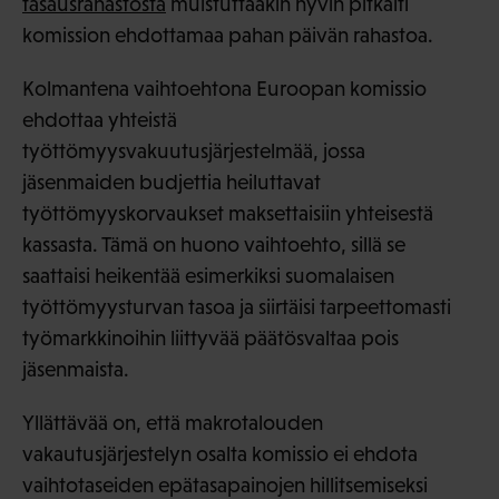
tasausrahastosta
muistuttaakin hyvin pitkälti
komission ehdottamaa pahan päivän rahastoa.
Kolmantena vaihtoehtona Euroopan komissio
ehdottaa yhteistä
työttömyysvakuutusjärjestelmää, jossa
jäsenmaiden budjettia heiluttavat
työttömyyskorvaukset maksettaisiin yhteisestä
kassasta. Tämä on huono vaihtoehto, sillä se
saattaisi heikentää esimerkiksi suomalaisen
työttömyysturvan tasoa ja siirtäisi tarpeettomasti
työmarkkinoihin liittyvää päätösvaltaa pois
jäsenmaista.
Yllättävää on, että makrotalouden
vakautusjärjestelyn osalta komissio ei ehdota
vaihtotaseiden epätasapainojen hillitsemiseksi