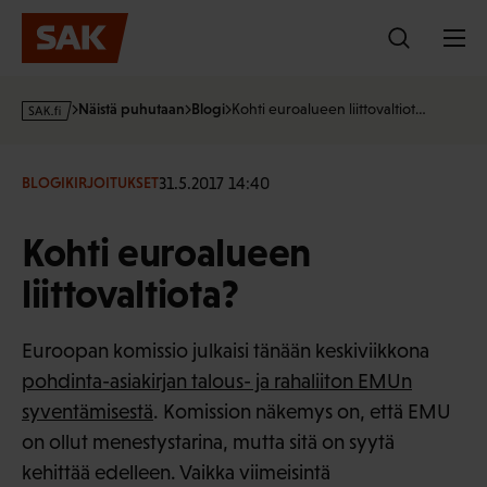
Hyppää
sisältöön
s
Näistä puhutaan
Blogi
Kohti euroalueen liittovaltiot…
a
k
·
31.5.2017 14:40
BLOGIKIRJOITUKSET
f
i
Kohti euroalueen
liittovaltiota?
Euroopan komissio julkaisi tänään keskiviikkona
pohdinta-asiakirjan talous- ja rahaliiton EMUn
syventämisestä
. Komission näkemys on, että EMU
on ollut menestystarina, mutta sitä on syytä
kehittää edelleen. Vaikka viimeisintä