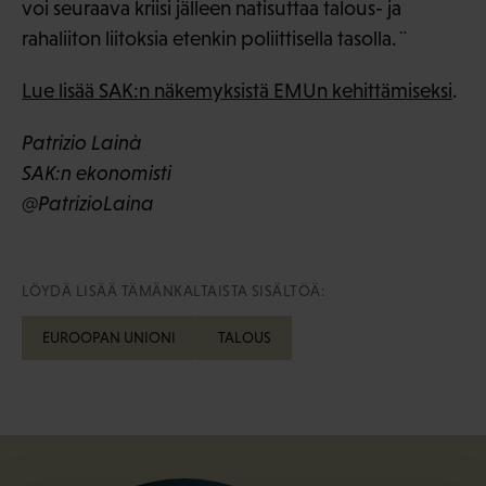
voi seuraava kriisi jälleen natisuttaa talous- ja
rahaliiton liitoksia etenkin poliittisella tasolla.¨
Lue lisää SAK:n näkemyksistä EMUn kehittämiseksi
.
Patrizio Lainà
SAK:n ekonomisti
@PatrizioLaina
LÖYDÄ LISÄÄ TÄMÄNKALTAISTA SISÄLTÖÄ:
EUROOPAN UNIONI
TALOUS