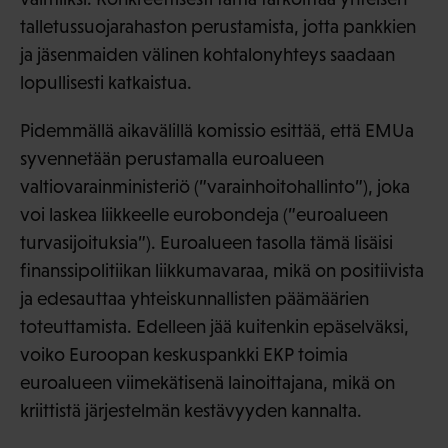
talletussuojarahaston perustamista, jotta pankkien
ja jäsenmaiden välinen kohtalonyhteys saadaan
lopullisesti katkaistua.
Pidemmällä aikavälillä komissio esittää, että EMUa
syvennetään perustamalla euroalueen
valtiovarainministeriö (”varainhoitohallinto”), joka
voi laskea liikkeelle eurobondeja (”euroalueen
turvasijoituksia”). Euroalueen tasolla tämä lisäisi
finanssipolitiikan liikkumavaraa, mikä on positiivista
ja edesauttaa yhteiskunnallisten päämäärien
toteuttamista. Edelleen jää kuitenkin epäselväksi,
voiko Euroopan keskuspankki EKP toimia
euroalueen viimekätisenä lainoittajana, mikä on
kriittistä järjestelmän kestävyyden kannalta.