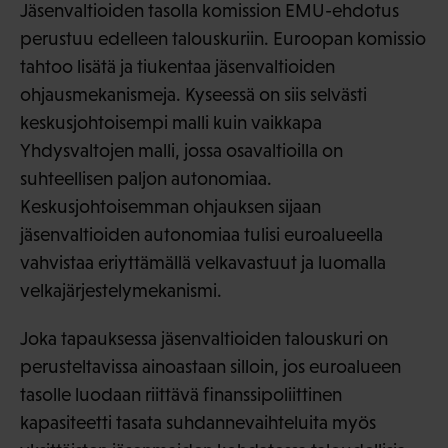
Jäsenvaltioiden tasolla komission EMU-ehdotus
perustuu edelleen talouskuriin. Euroopan komissio
tahtoo lisätä ja tiukentaa jäsenvaltioiden
ohjausmekanismeja. Kyseessä on siis selvästi
keskusjohtoisempi malli kuin vaikkapa
Yhdysvaltojen malli, jossa osavaltioilla on
suhteellisen paljon autonomiaa.
Keskusjohtoisemman ohjauksen sijaan
jäsenvaltioiden autonomiaa tulisi euroalueella
vahvistaa eriyttämällä velkavastuut ja luomalla
velkajärjestelymekanismi.
Joka tapauksessa jäsenvaltioiden talouskuri on
perusteltavissa ainoastaan silloin, jos euroalueen
tasolle luodaan riittävä finanssipoliittinen
kapasiteetti tasata suhdannevaihteluita myös