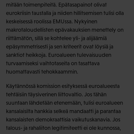
mitään toimenpiteitä. Epätasapainot olivat
eurokriisin taustalla ja niiden hillitsemisen tulisi olla
keskeisessä roolissa EMUssa. Nykyinen
makrotaloudellisten epävakauksien menettely on
riittämätön, sillä se kohtelee yli- ja alijäämiä
epäsymmetrisesti ja sen kriteerit ovat löysiä ja
sanktiot heikkoja. Euroalueen tulevaisuuden
turvaamiseksi vaihtotaseita on tasattava
huomattavasti tehokkaammin.
Käytännössä komission esityksessä euroalueesta
tehtäisiin täysiverinen liittovaltio. Jos tähän
suuntaan lähdetään etenemään, tulisi euroalueen
kansalaisilta hankkia selkeä mandaatti ja parantaa
kansalaisten demokraattisia vaikutuskanavia. Jos
talous- ja rahaliiton legitimiteetti ei ole kunnossa,