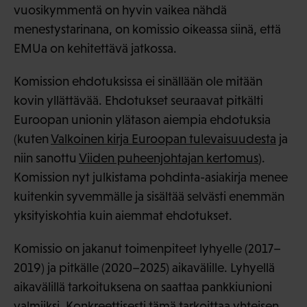
vuosikymmentä on hyvin vaikea nähdä
menestystarinana, on komissio oikeassa siinä, että
EMUa on kehitettävä jatkossa.
Komission ehdotuksissa ei sinällään ole mitään
kovin yllättävää. Ehdotukset seuraavat pitkälti
Euroopan unionin ylätason aiempia ehdotuksia
(kuten
Valkoinen kirja Euroopan tulevaisuudesta
ja
niin sanottu
Viiden puheenjohtajan kertomus
).
Komission nyt julkistama pohdinta-asiakirja menee
kuitenkin syvemmälle ja sisältää selvästi enemmän
yksityiskohtia kuin aiemmat ehdotukset.
Komissio on jakanut toimenpiteet lyhyelle (2017–
2019) ja pitkälle (2020–2025) aikavälille. Lyhyellä
aikavälillä tarkoituksena on saattaa pankkiunioni
valmiiksi. Konkreettisesti tämä tarkoittaa yhteisen