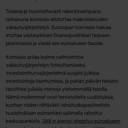
Toisena ja huomattavasti rakentavampana
ratkaisuna komissio ehdottaa makrotalouden
vakautusjärjestelyä. Euroopan komissio haluaa
irrottaa vastasyklisen finanssipolitiikan tarpeen
jäsenmaista ja viedä sen euroalueen tasolle.
Komissio antaa kolme vaihtoehtoa
vakautusjärjestelyn toteuttamiseksi.
Investointiturvajärjestelmä suojaisi julkisia
investointeja taantumissa, ja pahan päivän rahasto
tasoittaisi julkisia menoja yleisemmällä tasolla.
Nämä molemmat ovat tervetulleita uudistuksia,
kunhan niiden riittävästi rahoituskapasiteetista
huolehditaan esimerkiksi sallimalla rahoitus
keskuspankista.
SAK:n aiempi ehdotus euroalueen