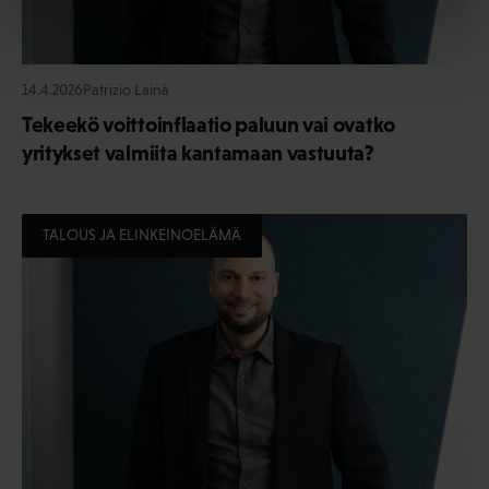
14.4.2026
Patrizio Lainà
Tekeekö voittoinflaatio paluun vai ovatko
yritykset valmiita kantamaan vastuuta?
TALOUS JA ELINKEINOELÄMÄ