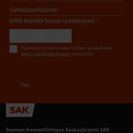
(Pakollinen)
Sähköpostiosoite
(Pakollinen)
Millä kielellä haluat uutiskirjeesi
SUOMI
RUOTSI
(Pa
Hyväksyn tietojeni tallentamisen ja käsittelyn
SAK:n viestintärekisterin
mukaisesti *
Tilaa
Suomen Ammattiliittojen Keskusjärjestö SAK