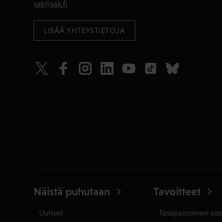
sak@sak.fi
LISÄÄ YHTEYSTIETOJA
Näistä puhutaan
Tavoitteet
Uutiset
Tasapainoinen so