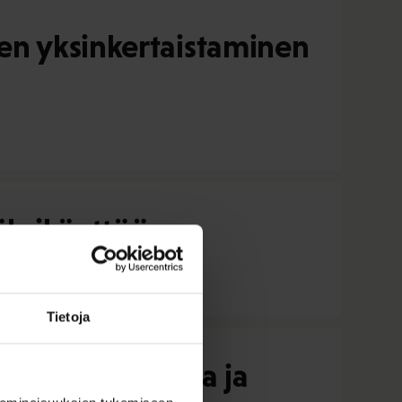
en yksinkertaistaminen
äksikäyttöön
Tietoja
ii investointeja ja