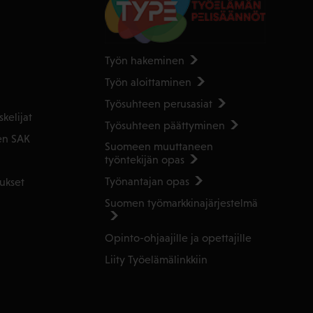
Työn hakeminen
Työn aloittaminen
Työsuhteen perusasiat
kelijat
Työsuhteen päättyminen
en SAK
Suomeen muuttaneen
työntekijän opas
Työnantajan opas
ukset
Suomen työmarkkinajärjestelmä
Opinto-ohjaajille ja opettajille
Liity Työelämälinkkiin