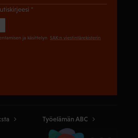
(Pakollinen)
utiskirjeesi
(Pakollinen
lentamisen ja käsittelyn
SAK:n viestintärekisterin
:sta
Työelämän ABC