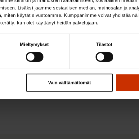
mme sisällön ja mainosten räätälöimiseen, sosiaalisen median
iseen. Lisäksi jaamme sosiaalisen median, mainosalan ja analy
, miten käytät sivustoamme. Kumppanimme voivat yhdistää näitä t
n kerätty, kun olet käyttänyt heidän palvelujaan.
Mieltymykset
Tilastot
maaliskuu 2026
Vain välttämättömät