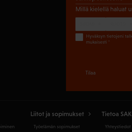
Millä kielellä haluat u
SUOMI
RUOTSI
Hyväksyn tietojeni tal
mukaisesti *
Tilaa
Liitot ja sopimukset
Tietoa SAK
piminen
Työelämän sopimukset
Yhteystiedot