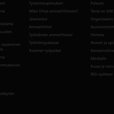
eet
Työehtosopimukset
Palaute
ämä
Miksi liittyä ammattiliittoon?
Tämä on SAK
Jäsenedut
Organisaatio
yöelämä
Ammattiliitot
Aluetoimistot
isuuden
Työelämän ammattilaiset
Historia
Työttömyyskassat
Nuoret ja opis
ja osaaminen
to
Avoimet työpaikat
Kansainvälin
rva
Medialle
denmukainen
Kuvat ja tunn
RSS-syötteet
sikäytön