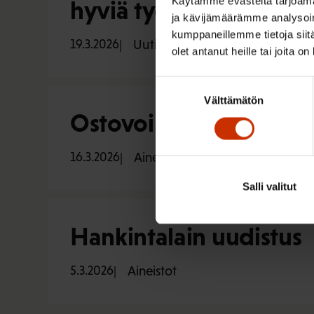
Käytämme evästeitä tarjoama
hyviä työpaikkoja
ja kävijämäärämme analysoim
kumppaneillemme tietoja siitä
19.3.2026
Uutiset
olet antanut heille tai joita o
Suostumuksen
Välttämätön
valinta
Ostovoiman seuranta 
16.3.2026
Aineistot
Salli valitut
Hankintalain uudistus
5.3.2026
Aineistot