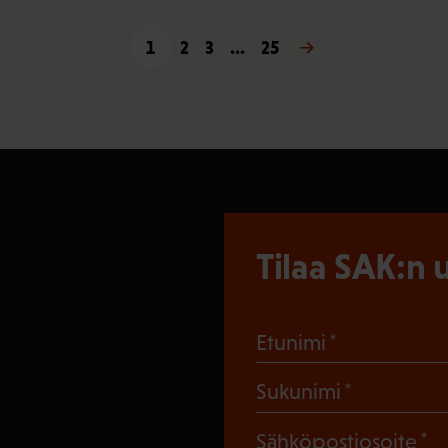
1
2
3
…
25
Seuraava »
Tilaa SAK:n u
(Pakollinen
Etunimi
(Pakollin
Sukunimi
(
Sähköpostiosoite