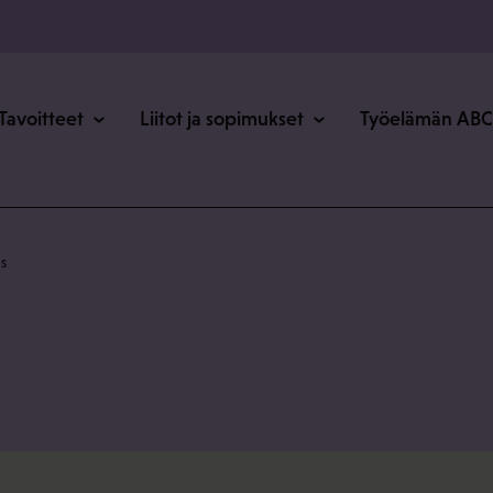
o
Tavoitteet
Liitot ja sopimukset
Työelämän ABC
s