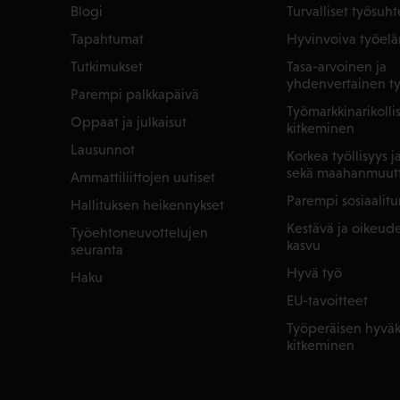
Blogi
Turvalliset työsuht
Tapahtumat
Hyvinvoiva työel
Tutkimukset
Tasa-arvoinen ja
yhdenvertainen t
Parempi palkkapäivä
Työmarkkinarikoll
Oppaat ja julkaisut
kitkeminen
Lausunnot
Korkea työllisyys 
sekä maahanmuut
Ammattiliittojen uutiset
Parempi sosiaalitu
Hallituksen heikennykset
Kestävä ja oikeu
Työehtoneuvottelujen
kasvu
seuranta
Hyvä työ
Haku
EU-tavoitteet
Työperäisen hyväk
kitkeminen