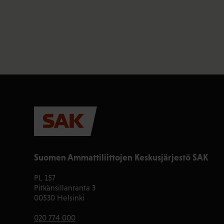
Suomen Ammattiliittojen Keskusjärjestö SAK
PL 157
Pitkänsillanranta 3
00530 Helsinki
020 774 000