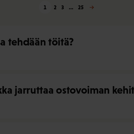
1
2
3
…
25
Seuraava »
a tehdään töitä?
ikka jarruttaa ostovoiman kehi