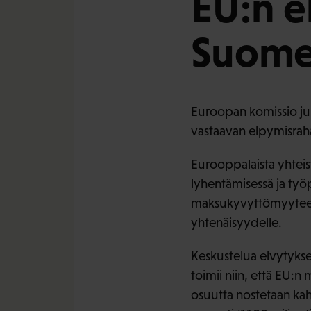
EU:n e
Suome
Euroopan komissio julk
vastaavan elpymisrah
Eurooppalaista yhtei
lyhentämisessä ja työ
maksukyvyttömyyteen 
yhtenäisyydelle.
Keskustelua elvytyksen
toimii niin, että EU:
osuutta nostetaan kah