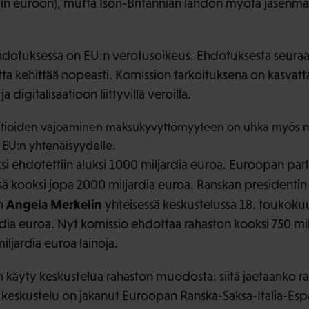
rdiin euroon), mutta Ison-Britannian lähdön myötä jäse
dotuksessa on EU:n verotusoikeus. Ehdotuksesta seura
ta kehittää nopeasti. Komission tarkoituksena on kasvatt
a digitalisaatioon liittyvillä veroilla.
altioiden vajoaminen maksukyvyttömyyteen on uhka myös mu
a EU:n yhtenäisyydelle.
i ehdotettiin aluksi 1000 miljardia euroa. Euroopan par
ä kooksi jopa 2000 miljardia euroa. Ranskan presidenti
Angela Merkelin
in
yhteisessä keskustelussa 18. toukoku
rdia euroa. Nyt komissio ehdottaa rahaston kooksi 750 mi
miljardia euroa lainoja.
n käyty keskustelua rahaston muodosta: siitä jaetaanko ra
ä keskustelu on jakanut Euroopan Ranska-Saksa-Italia-Espa