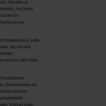
an, Itävallan ja
tamista, mutta on
a. Suomi on
mutta toivoo
otakauksista, joilla
ia. Jos nyt olisi
olevien
n avustus olisi tässä
i sosiaalisten
aan: Ensimmäinen on
kriisin hoitoon.
 rahaamäärää
mään. Kolmas pilari