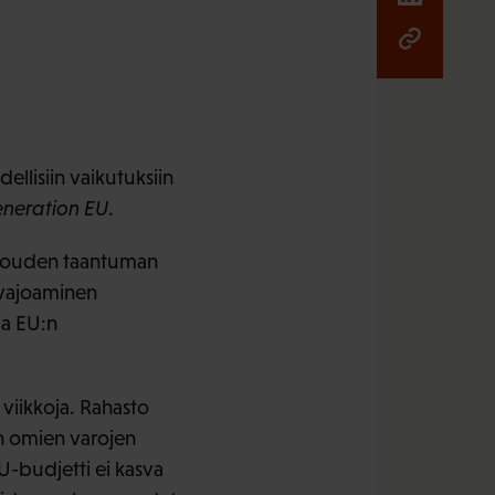
ellisiin vaikutuksiin
neration EU
.
talouden taantuman
 vajoaminen
ja EU:n
 viikkoja. Rahasto
in omien varojen
U-budjetti ei kasva