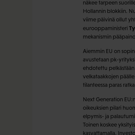
näkee tarpeen suorille 
Hollannin blokkiin. N
viime päivinä ollut yh
Ty
eurooppaministeri
mekanismin pääpainon
Aiemmin EU on sopinu
avustetaan pk-yrityksi
ehdotettu pelkästään 
velkataakkojen päälle.
tilanteessa paras ratka
Next Generation EU:n ta
oikeuksien pilari hu
elpymis- ja palautumis
Toinen koskee yksityi
kasvattamalla. Investo