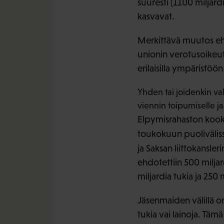
suuresti (1100 milja
kasvavat.
Merkittävä muutos eh
unionin verotusoikeut
erilaisilla ympäristöön j
Yhden tai joidenkin v
viennin toipumiselle j
Elpymisrahaston kooks
toukokuun puoliväliss
ja Saksan liittokansler
ehdotettiin 500 milja
miljardia tukia ja 250 
Jäsenmaiden välillä o
tukia vai lainoja. Täm