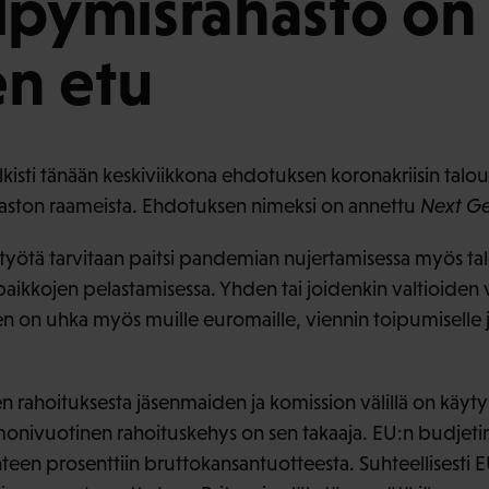
lpymisrahasto on
n etu
isti tänään keskiviikkona ehdotuksen koronakriisin taloud
aston raameista. Ehdotuksen nimeksi on annettu
Next Ge
styötä tarvitaan paitsi pandemian nujertamisessa myös 
paikkojen pelastamisessa. Yhden tai joidenkin valtioiden
on uhka myös muille euromaille, viennin toipumiselle 
 rahoituksesta jäsenmaiden ja komission välillä on käyty
n monivuotinen rahoituskehys on sen takaaja. EU:n budjet
teen prosenttiin bruttokansantuotteesta. Suhteellisesti E