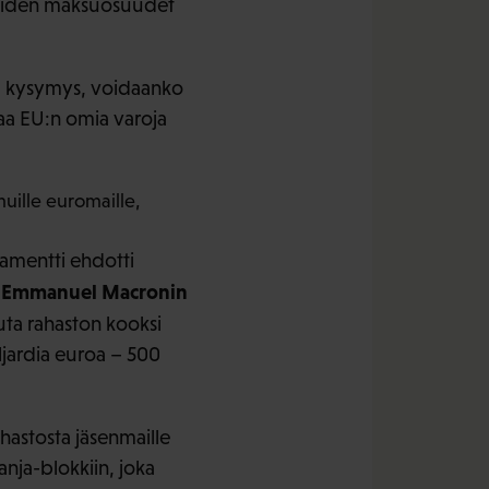
nmaiden maksuosuudet
a kysymys, voidaanko
aa EU:n omia varoja
ille euromaille,
lamentti ehdotti
Emmanuel Macronin
n
uta rahaston kooksi
ljardia euroa – 500
hastosta jäsenmaille
nja-blokkiin, joka