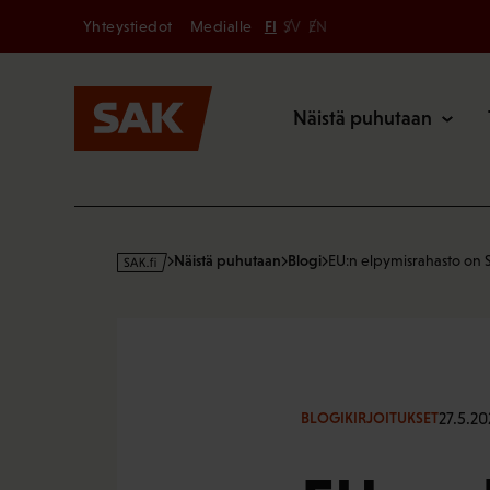
Secondary
Hyppää
Yhteystiedot
Medialle
FI
SV
EN
sisältöön
Päävalikk
Näistä puhutaan
s
Näistä puhutaan
Blogi
EU:n elpymisrahasto on
a
k
·
f
i
27.5.20
BLOGIKIRJOITUKSET