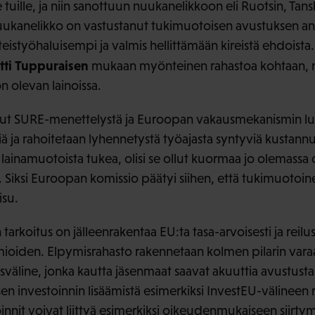
tuille, ja niin sanottuun nuukanelikkoon eli Ruotsin, Tansk
uukanelikko on vastustanut tukimuotoisen avustuksen an
teistyöhaluisempi ja valmis hellittämään kireistä ehdoist
tti Tuppuraisen
mukaan myönteinen rahastoa kohtaan, 
 olevan lainoissa.
t SURE-menettelystä ja Euroopan vakausmekanismin luott
ä ja rahoitetaan lyhennetystä työajasta syntyviä kustannuks
lainamuotoista tukea, olisi se ollut kuormaa jo olemassa 
 Siksi Euroopan komissio päätyi siihen, että tukimuotoine
isu.
rkoitus on jälleenrakentaa EU:ta tasa-arvoisesti ja reilust
omioiden. Elpymisrahasto rakennetaan kolmen pilarin var
väline, jonka kautta jäsenmaat saavat akuuttia avustusta 
sen investoinnin lisäämistä esimerkiksi InvestEU-välineen
innit voivat liittyä esimerkiksi oikeudenmukaiseen siirty