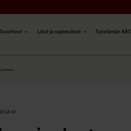
o
Tavoitteet
Liitot ja sopimukset
Työelämän ABC
 Suomen …
20 16:47