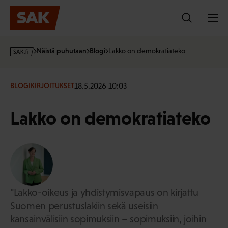
Hyppää
sisältöön
s
Näistä puhutaan
Blogi
Lakko on demokratiateko
a
k
·
18.5.2026 10:03
BLOGIKIRJOITUKSET
f
i
Lakko on demokratiateko
"Lakko-oikeus ja yhdistymisvapaus on kirjattu
Suomen perustuslakiin sekä useisiin
kansainvälisiin sopimuksiin – sopimuksiin, joihin