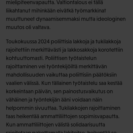
mielipiteenvapautta. Valtiontalous ei tällä
liikahtanut mihinkään eivätkä työmarkkinat
muuttuneet dynaamisemmaksi mutta ideologinen
muutos oli valtava.
Toukokuussa 2024 poliittisia lakkoja ja tukilakkoja
rajoitettiin merkittävästi ja lakkosakkoja korotettiin
kohtuuttomasti. Poliittisen työtaistelun
rajoittaminen vei työntekijöiltä merkittävän
mahdollisuuden vaikuttaa poliittisiin päätöksiin
vaalien välissä. Kun tällainen työtaistelu saa kestää
korkeintaan päivän, sen painostusvaikutus on
vähäinen ja työntekijän ääni voidaan näin
helpommin sivuuttaa. Tukilakkojen rajoittaminen
taas heikentää ammattiliittojen sopimisvapautta.
Kun ammattiliittojen välistä solidaarisuutta
rajoitetaan pakottamalla lakiteitse, heikentää se