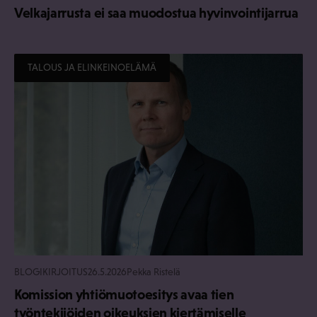
Velkajarrusta ei saa muodostua hyvinvointijarrua
TALOUS JA ELINKEINOELÄMÄ
BLOGIKIRJOITUS
26.5.2026
Pekka Ristelä
Komission yhtiömuotoesitys avaa tien
työntekijöiden oikeuksien kiertämiselle