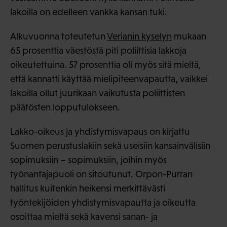
lakoilla on edelleen vankka kansan tuki.
Alkuvuonna toteutetun
Verianin kyselyn
mukaan
65 prosenttia väestöstä piti poliittisia lakkoja
oikeutettuina. 57 prosenttia oli myös sitä mieltä,
että kannatti käyttää mielipiteenvapautta, vaikkei
lakoilla ollut juurikaan vaikutusta poliittisten
päätösten lopputulokseen.
Lakko-oikeus ja yhdistymisvapaus on kirjattu
Suomen perustuslakiin sekä useisiin kansainvälisiin
sopimuksiin – sopimuksiin, joihin myös
työnantajapuoli on sitoutunut. Orpon-Purran
hallitus kuitenkin heikensi merkittävästi
työntekijöiden yhdistymisvapautta ja oikeutta
osoittaa mieltä sekä kavensi sanan- ja