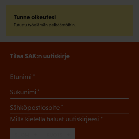
Tunne oikeutesi
Tutustu työelämän pelisääntöihin.
Tilaa SAK:n uutiskirje
(Pakollinen)
Etunimi
(Pakollinen)
Sukunimi
(Pakollinen)
Sähköpostiosoite
(Pakollinen)
Millä kielellä haluat uutiskirjeesi
SUOMI
RUOTSI