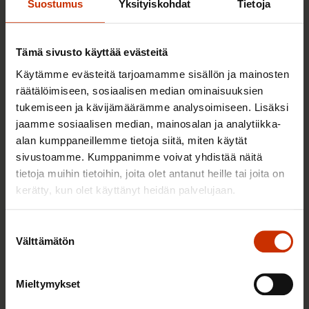
Suostumus
Yksityiskohdat
Tietoja
Lausuntopyyntö hallituksen
esityksestä eduskunnalle laiksi
Tämä sivusto käyttää evästeitä
tartuntatautilain väliaikaisesta
muuttamisesta
Käytämme evästeitä tarjoamamme sisällön ja mainosten
räätälöimiseen, sosiaalisen median ominaisuuksien
30.6.2022
Aineistot
tukemiseen ja kävijämäärämme analysoimiseen. Lisäksi
jaamme sosiaalisen median, mainosalan ja analytiikka-
alan kumppaneillemme tietoja siitä, miten käytät
sivustoamme. Kumppanimme voivat yhdistää näitä
Työmarkkinoiden keskusjärjestöt:
tietoja muihin tietoihin, joita olet antanut heille tai joita on
Koronapandemia kuormittaa
kerätty, kun olet käyttänyt heidän palvelujaan.
jatkossakin työpaikkoja
4.4.2022
Uutiset
Suostumuksen
Välttämätön
valinta
Työelämän koronapassi
Mieltymykset