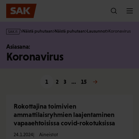
Hyppää
sisältöön
s
Näistä puhutaan
Näistä puhutaan
Lausunnot
Koronavirus
a
k
Asiasana:
·
Koronavirus
f
i
1
2
3
…
15
Seuraava »
Rokottajina toimivien
ammattilaisryhmien laajentaminen
vapaaehtoisissa covid-rokotuksissa
24.1.2024
Aineistot