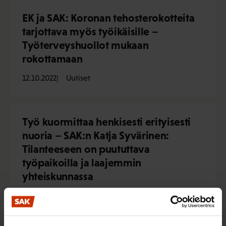
EK ja SAK: Koronan tehosterokotteita
tarjottava myös työikäisille –
Työterveyshuollot mukaan
rokottamaan
12.10.2022
Uutiset
Työ kuormittaa henkisesti erityisesti
nuoria – SAK:n Katja Syvärinen:
Tilanteeseen on puututtava
työpaikoilla ja laajemmin
yhteiskunnassa
11.10.2022
Uutiset