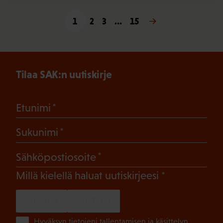
1
2
3
…
15
Seuraava »
Tilaa SAK:n uutiskirje
(Pakollinen)
Etunimi
(Pakollinen)
Sukunimi
(Pakollinen)
Sähköpostiosoite
(Pakollinen)
Millä kielellä haluat uutiskirjeesi
SUOMI
RUOTSI
(Pa
Hyväksyn tietojeni tallentamisen ja käsittelyn