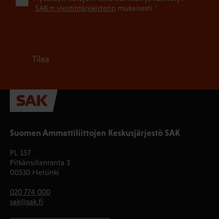
SAK:n viestintärekisterin
mukaisesti *
Tilaa
Suomen Ammattiliittojen Keskusjärjestö SAK
PL 157
Pitkänsillanranta 3
00530 Helsinki
020 774 000
sak@sak.fi