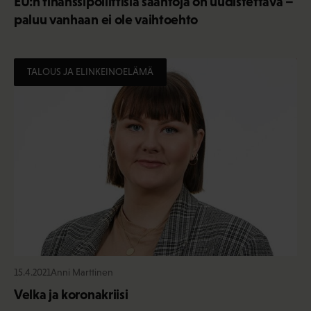
EU:n finanssipoliittisia sääntöjä on uudistettava –
paluu vanhaan ei ole vaihtoehto
TALOUS JA ELINKEINOELÄMÄ
15.4.2021
Anni Marttinen
Velka ja koronakriisi