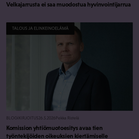
Velkajarrusta ei saa muodostua hyvinvointijarrua
TALOUS JA ELINKEINOELÄMÄ
BLOGIKIRJOITUS
26.5.2026
Pekka Ristelä
Komission yhtiömuotoesitys avaa tien
työntekijöiden oikeuksien kiertämiselle