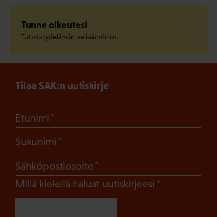
Tunne oikeutesi
Tutustu työelämän pelisääntöihin.
Tilaa SAK:n uutiskirje
(Pakollinen)
Etunimi
(Pakollinen)
Sukunimi
(Pakollinen)
Sähköpostiosoite
(Pakollinen)
Millä kielellä haluat uutiskirjeesi
SUOMI
RUOTSI