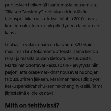
puolestaan heikentää taantumasta nousemista.
Tällaisen ”austerity”-politiikan eli kiristävän
talouspolitiikan vaikutukset nähtiin 2010-luvulla,
kun euroalue kamppaili pitkittyneen taantuman
kanssa.
Globaalin velan määrä on kasvanut 320 %:iin
maailman bruttokansantuotteesta. Tämä kertoo
raha- ja reaalitalouden kietoutuneisuudesta.
Markkinat odottavat keskuspankkielvytystä niin
paljon, että osakemarkkinat nousevat huonojen
talousuutisten jälkeen. Maailman talous siis pyörii
keskuspankkirahoituksen tekohengityksellä. Tämä
järjestelmä ei ole kestävä.
Mitä on tehtävissä?