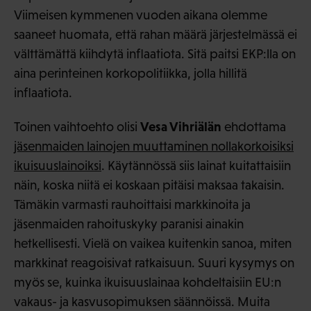
Viimeisen kymmenen vuoden aikana olemme
saaneet huomata, että rahan määrä järjestelmässä ei
välttämättä kiihdytä inflaatiota. Sitä paitsi EKP:lla on
aina perinteinen korkopolitiikka, jolla hillitä
inflaatiota.
Vesa Vihriälän
Toinen vaihtoehto olisi
ehdottama
jäsenmaiden lainojen muuttaminen nollakorkoisiksi
ikuisuuslainoiksi
. Käytännössä siis lainat kuitattaisiin
näin, koska niitä ei koskaan pitäisi maksaa takaisin.
Tämäkin varmasti rauhoittaisi markkinoita ja
jäsenmaiden rahoituskyky paranisi ainakin
hetkellisesti. Vielä on vaikea kuitenkin sanoa, miten
markkinat reagoisivat ratkaisuun. Suuri kysymys on
myös se, kuinka ikuisuuslainaa kohdeltaisiin EU:n
vakaus- ja kasvusopimuksen säännöissä. Muita