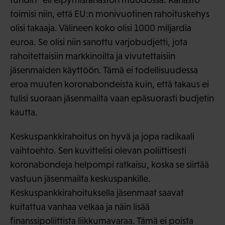
toimisi niin, että EU:n monivuotinen rahoituskehys
olisi takaaja. Välineen koko olisi 1000 miljardia
euroa. Se olisi niin sanottu varjobudjetti, jota
rahoitettaisiin markkinoilta ja vivutettaisiin
jäsenmaiden käyttöön. Tämä ei todellisuudessa
eroa muuten koronabondeista kuin, että takaus ei
tulisi suoraan jäsenmailta vaan epäsuorasti budjetin
kautta.
Keskuspankkirahoitus on hyvä ja jopa radikaali
vaihtoehto. Sen kuvittelisi olevan poliittisesti
koronabondeja helpompi ratkaisu, koska se siirtää
vastuun jäsenmailta keskuspankille.
Keskuspankkirahoituksella jäsenmaat saavat
kuitattua vanhaa velkaa ja näin lisää
finanssipoliittista liikkumavaraa. Tämä ei poista