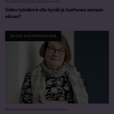
BLOGIKIRJOITUS
2.6.2026
Juha Antila
Voiko työelämä olla hyvää ja tuottavaa samaan
aikaan?
TALOUS JA ELINKEINOELÄMÄ
BLOGIKIRJOITUS
26.5.2026
Riitta Työläjärvi