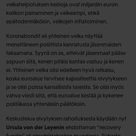
velkahelpotuksen keinoja ovat miljardin euron
kolikon painaminen ja vaikeampi, ehkä
epätodennäköisin, velkojen inflatoiminen.
Koronabondit eli yhteinen velka näyttää
menettäneen poliittista kannatusta jäsenmaiden
takaamana. Syynä on se, etteivät jäsenmaat pääse
sopuun siitä, kenen pitäisi kantaa vastuu ja kenen
ei. Yhteinen velka olisi edelleen hyvä ratkaisu,
koska euroalue tarvitsee kapasiteettia elvytykseen
ja se olisi poissa kansallisista taseista. Se olisi myös
vahva viesti siitä, että euroalue kestää ja kykenee
politiikassa yhtenäisiin päätöksiin.
Keskustelua elvytyksen rahoituksesta käydään nyt
Ursula von der Leyenin
ehdottaman “recovery
fundin” eli elpymisrahaston muodossa. Rahasto