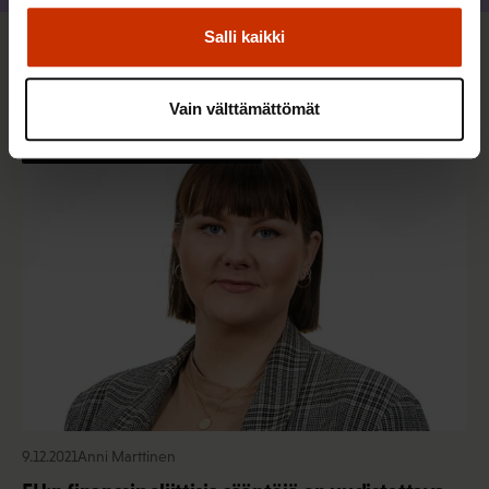
Salli kaikki
Lisää kirjoittajalta
Vain välttämättömät
TALOUS JA ELINKEINOELÄMÄ
9.12.2021
Anni Marttinen