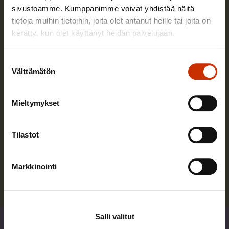
sivustoamme. Kumppanimme voivat yhdistää näitä
tietoja muihin tietoihin, joita olet antanut heille tai joita on
kerätty, kun olet käyttänyt heidän palvelujaan.
Suostumuksen
Välttämätön
valinta
Mieltymykset
Anni Marttinen
Tilastot
Anni Marttinen työskenteli SAK:ssa ekonomistina.
Markkinointi
Lue lisää kirjoittajasta
Salli valitut
Jaa