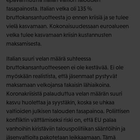
tasapainosta. Italian velka oli 135 %
bruttokansantuotteesta jo ennen kriisiä ja se tulee
vielä kasvamaan. Kokonaisuudessaan euroalueen
velka tulee kasvamaan kriisin kustannusten
maksamisesta.
Italian suuri velan määrä suhteessa
bruttokansantuotteeseen ei ole kestävää. Ei ole
myöskään realistista, että jäsenmaat pystyvät
maksamaan velkojansa takaisin lähiaikoina.
Koronakriisistä palauduttua velan määrän suuri
kasvu huolettaa ja syystäkin, koska se uhkaa
valtioiden julkisen talouden tasapainoa. Poliittisen
konfliktin välttämiseksi riski on, että EU palaa
vanhoihin kiristäviin talouspolitiikan sääntöihin ja
jäsenvaltioita pakotetaan leikkaamaan. Tämä