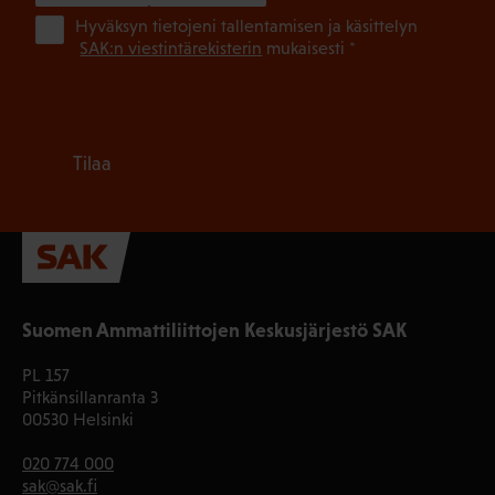
(Pa
Hyväksyn tietojeni tallentamisen ja käsittelyn
SAK:n viestintärekisterin
mukaisesti *
Tilaa
Suomen Ammattiliittojen Keskusjärjestö SAK
PL 157
Pitkänsillanranta 3
00530 Helsinki
020 774 000
sak@sak.fi