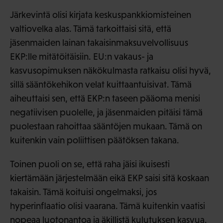
Järkevintä olisi kirjata keskuspankkiomisteinen
valtiovelka alas. Tämä tarkoittaisi sitä, että
jäsenmaiden lainan takaisinmaksuvelvollisuus
EKP:lle mitätöitäisiin. EU:n vakaus- ja
kasvusopimuksen näkökulmasta ratkaisu olisi hyvä,
sillä sääntökehikon velat kuittaantuisivat. Tämä
aiheuttaisi sen, että EKP:n taseen pääoma menisi
negatiivisen puolelle, ja jäsenmaiden pitäisi tämä
puolestaan rahoittaa sääntöjen mukaan. Tämä on
kuitenkin vain poliittisen päätöksen takana.
Toinen puoli on se, että raha jäisi ikuisesti
kiertämään järjestelmään eikä EKP saisi sitä koskaan
takaisin. Tämä koituisi ongelmaksi, jos
hyperinflaatio olisi vaarana. Tämä kuitenkin vaatisi
nopeaa luotonantoa ja äkillistä kulutuksen kasvua.