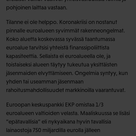
pohjoinen laittaa vastaan.
Tilanne ei ole helppo. Koronakriisi on nostanut
pinnalle euroalueen syvimmät rakenneongelmat.
Koko aluetta koskevassa syvässä taantumassa
euroalue tarvitsisi yhteistä finanssipoliittista
kapasiteettia. Sellaista ei euroalueella ole, ja
toistaiseksi alueen täytyy tukeutua yksittäisten
jäsenmaiden elvyttämiseen. Ongelmia syntyy, kun
yhden tai useamman jäsenmaan
rahoitusmahdollisuudet markkinoilla vaarantuvat.
Euroopan keskuspankki EKP omistaa 1/3
euroalueen valtioiden velasta. Maaliskuussa se lisäsi
”epätavallisia” eli nykyaikana hyvin tavallisia
lainaostoja 750 miljardilla eurolla jälleen