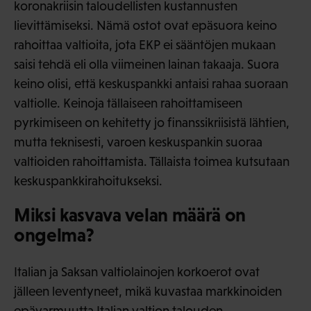
koronakriisin taloudellisten kustannusten
lievittämiseksi. Nämä ostot ovat epäsuora keino
rahoittaa valtioita, jota EKP ei sääntöjen mukaan
saisi tehdä eli olla viimeinen lainan takaaja. Suora
keino olisi, että keskuspankki antaisi rahaa suoraan
valtiolle. Keinoja tällaiseen rahoittamiseen
pyrkimiseen on kehitetty jo finanssikriisistä lähtien,
mutta teknisesti, varoen keskuspankin suoraa
valtioiden rahoittamista. Tällaista toimea kutsutaan
keskuspankkirahoitukseksi.
Miksi kasvava velan määrä on
ongelma?
Italian ja Saksan valtiolainojen korkoerot ovat
jälleen leventyneet, mikä kuvastaa markkinoiden
epävarmuutta Italian valtion talouden