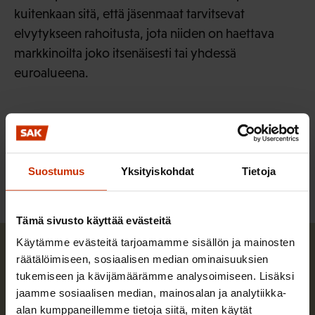
kuitenkaan sitä, että jäsenmaat tarvitsevat
elvytykseen rahoitusta, jota niiden on haettava
markkinoilta joko itsenäisesti tai yhdessä
euroalueena.
LÖYDÄ LISÄÄ TÄMÄNKALTAISTA SISÄLTÖÄ:
EUROOPAN UNIONI
KORONAVIRUS
TALOUS
Suostumus
Yksityiskohdat
Tietoja
Tämä sivusto käyttää evästeitä
Käytämme evästeitä tarjoamamme sisällön ja mainosten
räätälöimiseen, sosiaalisen median ominaisuuksien
tukemiseen ja kävijämäärämme analysoimiseen. Lisäksi
jaamme sosiaalisen median, mainosalan ja analytiikka-
alan kumppaneillemme tietoja siitä, miten käytät