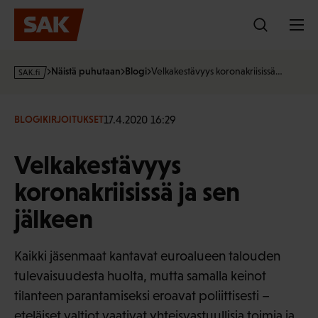
Hyppää
sisältöön
s
Näistä puhutaan
Blogi
Velkakestävyys koronakriisissä…
a
k
·
17.4.2020 16:29
BLOGIKIRJOITUKSET
f
i
Velkakestävyys
koronakriisissä ja sen
jälkeen
Kaikki jäsenmaat kantavat euroalueen talouden
tulevaisuudesta huolta, mutta samalla keinot
tilanteen parantamiseksi eroavat poliittisesti –
eteläiset valtiot vaativat yhteisvastuullisia toimia ja