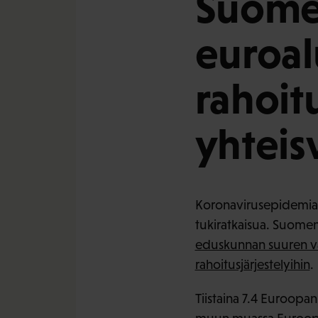
Suomen
euroa
rahoitu
yhteis
Koronavirusepidemiast
tukiratkaisua. Suomen
eduskunnan suuren v
rahoitusjärjestelyihin
.
Tiistaina 7.4 Euroopan