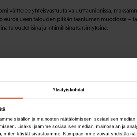
uomi välttelee yhteisvastuuta valuuttaunionissa, maksa
o euroalueen talouden pitkän taantuman muodossa – ta
a taloudellisina ja inhimillisinä kärsimyksinä.
ISTA SISÄLTÖÄ:
KORONAVIRUS
TALOUS
Yksityiskohdat
itä
mme sisällön ja mainosten räätälöimiseen, sosiaalisen median
iseen. Lisäksi jaamme sosiaalisen median, mainosalan ja analy
Anni Marttinen
, miten käytät sivustoamme. Kumppanimme voivat yhdistää näitä t