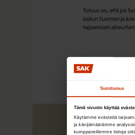
Totuus on, että jos S
laskun Suomen ja kok
hajoamisen aiheuttamin
LÖYDÄ LISÄÄ TÄMÄNKALTA
EUROOPAN UNIONI
Suostumus
Tämä sivusto käyttää eväste
Käytämme evästeitä tarjoama
ja kävijämäärämme analysoim
kumppaneillemme tietoja siitä