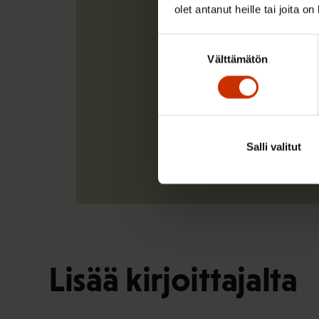
olet antanut heille tai joita o
Suostumuksen
Välttämätön
valinta
Salli valitut
Lisää kirjoittajalta