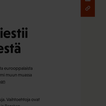
estii
estä
ta eurooppalaista
 ilmi muun muassa
pan
uja. Vaihtoehtoja ovat