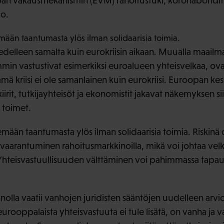
n vakausmekanismin (EVM) rahoitustuki, koronabondit 
to.
mään taantumasta ylös ilman solidaarisia toimia.
delleen samalta kuin eurokriisin aikaan. Muualla maailmas
emmin vastustivat esimerkiksi euroalueen yhteisvelkaa, ov
ämä kriisi ei ole samanlainen kuin eurokriisi. Euroopan ke
iirit, tutkijayhteisöt ja ekonomistit jakavat näkemyksen sii
t toimet.
emään taantumasta ylös ilman solidaarisia toimia. Riskin
aarantuminen rahoitusmarkkinoilla, mikä voi johtaa velkak
Yhteisvastuullisuuden välttäminen voi pahimmassa tapau
nnolla vaatii vanhojen juridisten sääntöjen uudelleen arv
rooppalaista yhteisvastuuta ei tule lisätä, on vanha ja v