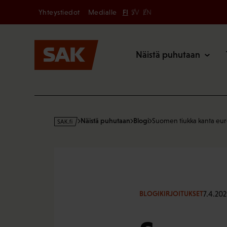
Secondary
Hyppää
Yhteystiedot
Medialle
FI
SV
EN
sisältöön
Päävalikk
Näistä puhutaan
s
Näistä puhutaan
Blogi
Suomen tiukka kanta eu
a
k
·
f
i
7.4.202
BLOGIKIRJOITUKSET