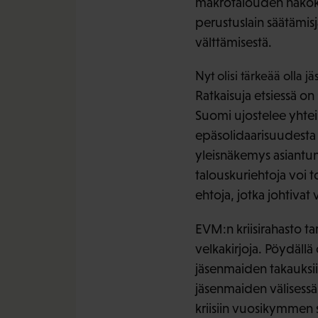
makrotalouden näkökulm
perustuslain säätämis
välttämisestä.
Nyt olisi tärkeää olla j
Ratkaisuja etsiessä o
Suomi ujostelee yhtei
epäsolidaarisuudesta
yleisnäkemys asiantunt
talouskuriehtoja voi 
ehtoja, jotka johtivat
EVM:n kriisirahasto tar
velkakirjoja. Pöydällä
jäsenmaiden takauksii
jäsenmaiden välisessä k
kriisiin vuosikymmen s