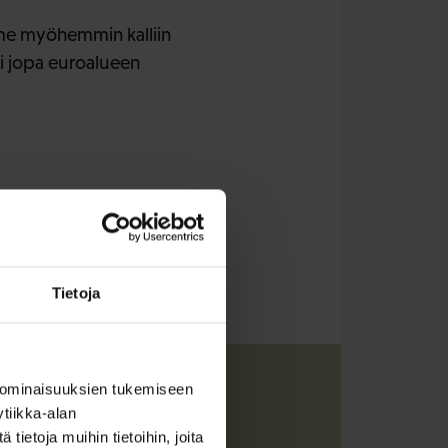
mme myöhemmin kalliin
i jopa euroalueen
Tietoja
 ominaisuuksien tukemiseen
tiikka-alan
ietoja muihin tietoihin, joita