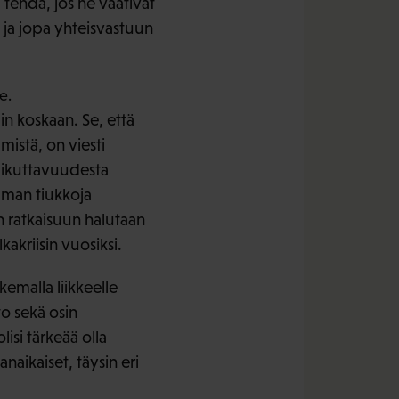
 tehdä, jos ne vaativat
 ja jopa yhteisvastuun
e.
n koskaan. Se, että
istä, on viesti
aikuttavuudesta
ilman tiukkoja
n ratkaisuun halutaan
kakriisin vuosiksi.
kemalla liikkeelle
to sekä osin
si tärkeää olla
anaikaiset, täysin eri