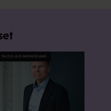
set
TALOUS JA ELINKEINOELÄMÄ