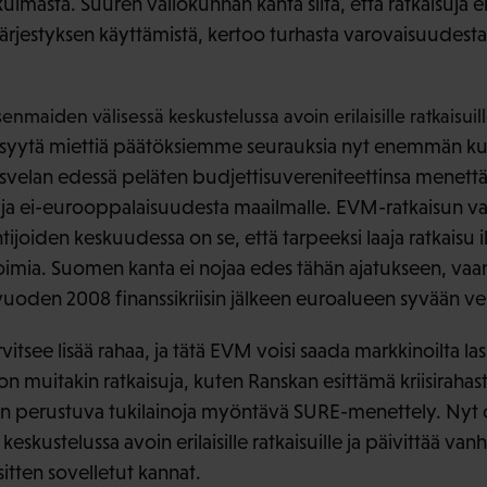
asta. Suuren valiokunnan kanta siitä, että ratkaisuja ei
järjestyksen käyttämistä, kertoo turhasta varovaisuudesta
äsenmaiden välisessä keskustelussa avoin erilaisille ratkaisuill
n syytä miettiä päätöksiemme seurauksia nyt enemmän kui
svelan edessä peläten budjettisuvereniteettinsa menettäm
 ja ei-eurooppalaisuudesta maailmalle. EVM-ratkaisun v
ijoiden keskuudessa on se, että tarpeeksi laaja ratkaisu 
toimia. Suomen kanta ei nojaa edes tähän ajatukseen, vaa
 vuoden 2008 finanssikriisin jälkeen euroalueen syvään vel
vitsee lisää rahaa, ja tätä EVM voisi saada markkinoilta las
 on muitakin ratkaisuja, kuten Ranskan esittämä kriisirahas
n perustuva tukilainoja myöntävä SURE-menettely. Nyt oli
eskustelussa avoin erilaisille ratkaisuille ja päivittää vanh
itten sovelletut kannat.