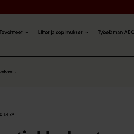
o
Tavoitteet
Liitot ja sopimukset
Työelämän ABC
roalueen…
0 14:39