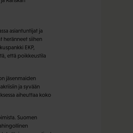
ja Ranskan
sa asiantuntijat ja
at heränneet siihen
skuspankki EKP,
tä, että poikkeustila
ä on jäsenmaiden
riisiin ja syvään
ksessa aiheuttaa koko
ioimista. Suomen
ahingollinen