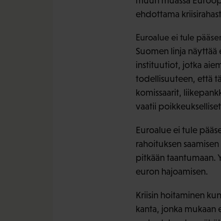
muun muassa Euroopa
ehdottama kriisirahas
Euroalue ei tule pääse
Suomen linja näyttää e
instituutiot, jotka ai
todellisuuteen, että t
komissaarit, liikepankk
vaatii poikkeuksellise
Euroalue ei tule pääs
rahoituksen saamisen v
pitkään taantumaan. 
euron hajoamisen.
Kriisin hoitaminen ku
kanta, jonka mukaan eu