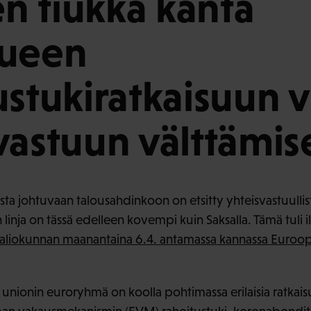
 tiukka kanta
lueen
stukiratkaisuun vi
vastuun välttämis
a johtuvaan talousahdinkoon on etsitty yhteisvastuullis
 linja on tässä edelleen kovempi kuin Saksalla. Tämä tuli
aliokunnan maanantaina 6.4. antamassa kannassa Euroo
 unionin euroryhmä on koolla pohtimassa erilaisia ratkais