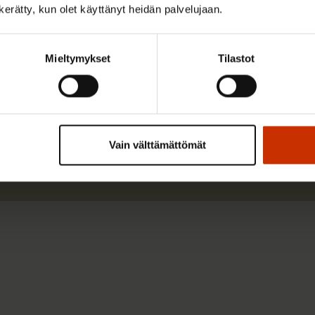
n kerätty, kun olet käyttänyt heidän palvelujaan.
Anni Marttinen työskenteli SAK:ssa ekonomistina.
Mieltymykset
Tilastot
Lue lisää kirjoittajasta
Vain välttämättömät