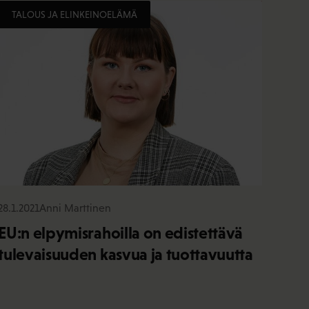
TALOUS JA ELINKEINOELÄMÄ
28.1.2021
Anni Marttinen
EU:n elpymisrahoilla on edistettävä
tulevaisuuden kasvua ja tuottavuutta