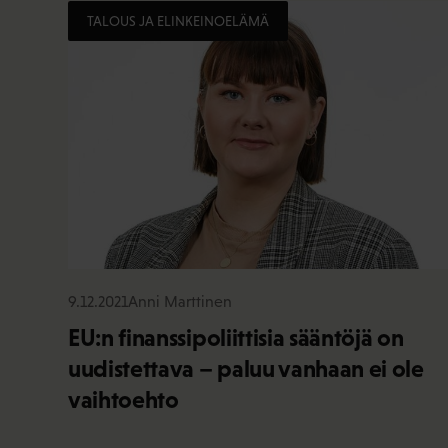
TALOUS JA ELINKEINOELÄMÄ
9.12.2021
Anni Marttinen
EU:n finanssipoliittisia sääntöjä on
uudistettava – paluu vanhaan ei ole
vaihtoehto