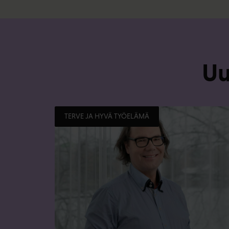
Uu
TERVE JA HYVÄ TYÖELÄMÄ