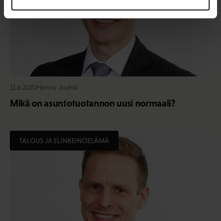
11.6.2020
Hannu Jouhki
Mikä on asuntotuotannon uusi normaali?
TALOUS JA ELINKEINOELÄMÄ