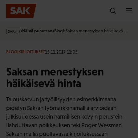
Hyppää
sisältöön
s
Näistä puhutaan
Blogi
Saksan menestyksen häikäisevä …
a
k
·
15.11.2017 11:05
BLOGIKIRJOITUKSET
f
i
Saksan menestyksen
häikäisevä hinta
Talouskasvun ja työllisyyden esimerkkimaana
pidetyn Saksan työmarkkinamallia arvioidaan
julkisuudessa usein harmillisen kevyin perustein.
Ilahduttavan poikkeuksen teki Roger Wessman
Saksan mallia puoltavassa kirjoituksessaan