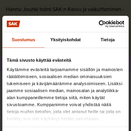
Hannu Jouhki toimi SAK:n Kasvu ja vaikuttaminen -
osaston johtajana.
Lue lisää kirjoittajasta
Suostumus
Yksityiskohdat
Tietoja
Tämä sivusto käyttää evästeitä
Jaa
Käytämme evästeitä tarjoamamme sisällön ja mainosten
räätälöimiseen, sosiaalisen median ominaisuuksien
tukemiseen ja kävijämäärämme analysoimiseen. Lisäksi
Lisää kirjoittajalta
jaamme sosiaalisen median, mainosalan ja analytiikka-
alan kumppaneillemme tietoja siitä, miten käytät
sivustoamme. Kumppanimme voivat yhdistää näitä
TALOUS JA ELINKEINOELÄMÄ
tietoja muihin tietoihin, joita olet antanut heille tai joita on
kerätty, kun olet käyttänyt heidän palvelujaan.