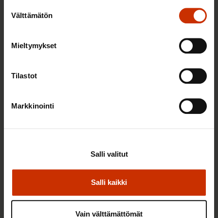
Suostumuksen
Välttämätön
valinta
Mieltymykset
Tilastot
6.4.2021
Hannu Jouhki
Markkinointi
Hävittäjähankinta elvyttää koko Suomen ja
alueiden taloutta
Salli valitut
TALOUS JA ELINKEINOELÄMÄ
Salli kaikki
Vain välttämättömät