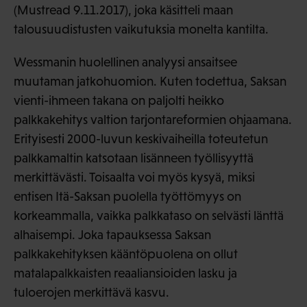
(Mustread 9.11.2017), joka käsitteli maan
talousuudistusten vaikutuksia monelta kantilta.
Wessmanin huolellinen analyysi ansaitsee
muutaman jatkohuomion. Kuten todettua, Saksan
vienti-ihmeen takana on paljolti heikko
palkkakehitys valtion tarjontareformien ohjaamana.
Erityisesti 2000-luvun keskivaiheilla toteutetun
palkkamaltin katsotaan lisänneen työllisyyttä
merkittävästi. Toisaalta voi myös kysyä, miksi
entisen Itä-Saksan puolella työttömyys on
korkeammalla, vaikka palkkataso on selvästi länttä
alhaisempi. Joka tapauksessa Saksan
palkkakehityksen kääntöpuolena on ollut
matalapalkkaisten reaaliansioiden lasku ja
tuloerojen merkittävä kasvu.