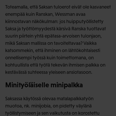
Toteamalla, että Saksan tuloerot eivät ole kasvaneet
enempää kuin Ranskan, Wessman avaa
kiinnostavan näkökulman: jos huipputyöllistetty
Saksa ja työttömyydestä kärsivä Ranska tuottavat
suurin piirtein yhtä epätasa-arvoisen tulonjaon,
mikä Saksan mallissa on tavoiteltavaa? Vaikka
katsommekin, että ihminen on lähtökohtaisesti
onnellisempi työssä kuin toimettomana, on
kohtuullista että työtä tekevän ihmisen palkka on
kestävässä suhteessa yleiseen ansiotasoon.
Minityöläiselle minipalkka
Saksassa käytössä olevaa matalapalkkatyön
muotoa, nk. minijobia, on pidetty väylänä
työllistymiseen ja sen vaikutusta on korostettu