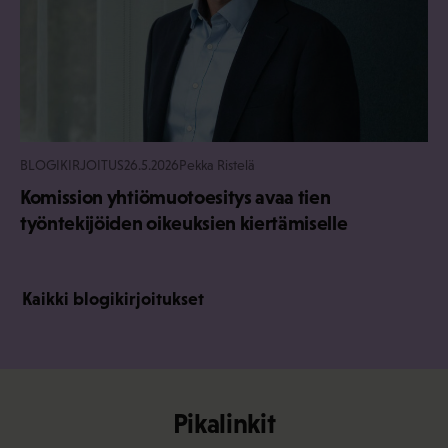
BLOGIKIRJOITUS
26.5.2026
Pekka Ristelä
Komission yhtiömuotoesitys avaa tien
työntekijöiden oikeuksien kiertämiselle
Kaikki blogikirjoitukset
Pikalinkit