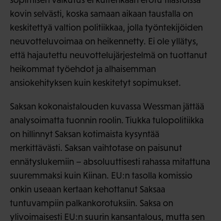
kovin selvästi, koska samaan aikaan taustalla on
keskitettyä valtion politiikkaa, jolla työntekijöiden
neuvotteluvoimaa on heikennetty. Ei ole yllätys,
että hajautettu neuvottelujärjestelmä on tuottanut
heikommat työehdot ja alhaisemman
ansiokehityksen kuin keskitetyt sopimukset.
Saksan kokonaistalouden kuvassa Wessman jättää
analysoimatta tuonnin roolin. Tiukka tulopolitiikka
on hillinnyt Saksan kotimaista kysyntää
merkittävästi. Saksan vaihtotase on paisunut
ennätyslukemiin – absoluuttisesti rahassa mitattuna
suuremmaksi kuin Kiinan. EU:n tasolla komissio
onkin useaan kertaan kehottanut Saksaa
tuntuvampiin palkankorotuksiin. Saksa on
ylivoimaisesti EU:n suurin kansantalous, mutta sen