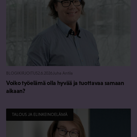
BLOGIKIRJOITUS
2.6.2026
Juha Antila
Voiko työelämä olla hyvää ja tuottavaa samaan
aikaan?
TALOUS JA ELINKEINOELÄMÄ