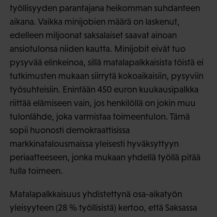
työllisyyden parantajana heikomman suhdanteen
aikana. Vaikka minijobien määrä on laskenut,
edelleen miljoonat saksalaiset saavat ainoan
ansiotulonsa niiden kautta. Minijobit eivät tuo
pysyvää elinkeinoa, sillä matalapalkkaisista töistä ei
tutkimusten mukaan siirrytä kokoaikaisiin, pysyviin
työsuhteisiin. Enintään 450 euron kuukausipalkka
riittää elämiseen vain, jos henkilöllä on jokin muu
tulonlähde, joka varmistaa toimeentulon. Tämä
sopii huonosti demokraattisissa
markkinatalousmaissa yleisesti hyväksyttyyn
periaatteeseen, jonka mukaan yhdellä työllä pitää
tulla toimeen.
Matalapalkkaisuus yhdistettynä osa-aikatyön
yleisyyteen (28 % työllisistä) kertoo, että Saksassa