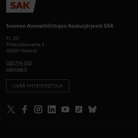
Suomen Ammattiliittojen Keskusjärjestö SAK
PL 157
Pitkänsillanranta 3
00530 Helsinki
020 774 000
sak@sak.fi
LISÄÄ YHTEYSTIETOJA