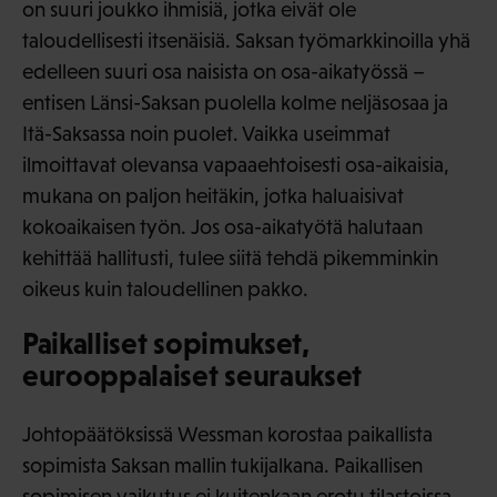
on suuri joukko ihmisiä, jotka eivät ole
taloudellisesti itsenäisiä. Saksan työmarkkinoilla yhä
edelleen suuri osa naisista on osa-aikatyössä –
entisen Länsi-Saksan puolella kolme neljäsosaa ja
Itä-Saksassa noin puolet. Vaikka useimmat
ilmoittavat olevansa vapaaehtoisesti osa-aikaisia,
mukana on paljon heitäkin, jotka haluaisivat
kokoaikaisen työn. Jos osa-aikatyötä halutaan
kehittää hallitusti, tulee siitä tehdä pikemminkin
oikeus kuin taloudellinen pakko.
Paikalliset sopimukset,
eurooppalaiset seuraukset
Johtopäätöksissä Wessman korostaa paikallista
sopimista Saksan mallin tukijalkana. Paikallisen
sopimisen vaikutus ei kuitenkaan erotu tilastoissa