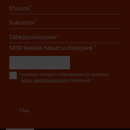
(Pakollinen)
Etunimi
(Pakollinen)
Sukunimi
(Pakollinen)
Sähköpostiosoite
(Pakollinen)
Millä kielellä haluat uutiskirjeesi
SUOMI
RUOTSI
(Pa
Hyväksyn tietojeni tallentamisen ja käsittelyn
SAK:n viestintärekisterin
mukaisesti *
Tilaa