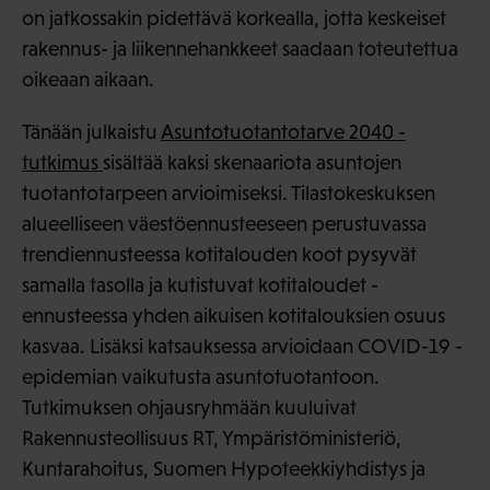
on jatkossakin pidettävä korkealla, jotta keskeiset
rakennus- ja liikennehankkeet saadaan toteutettua
oikeaan aikaan.
Tänään julkaistu
Asuntotuotantotarve 2040 -
tutkimus
sisältää kaksi skenaariota asuntojen
tuotantotarpeen arvioimiseksi. Tilastokeskuksen
alueelliseen väestöennusteeseen perustuvassa
trendiennusteessa kotitalouden koot pysyvät
samalla tasolla ja kutistuvat kotitaloudet -
ennusteessa yhden aikuisen kotitalouksien osuus
kasvaa. Lisäksi katsauksessa arvioidaan COVID-19 -
epidemian vaikutusta asuntotuotantoon.
Tutkimuksen ohjausryhmään kuuluivat
Rakennusteollisuus RT, Ympäristöministeriö,
Kuntarahoitus, Suomen Hypoteekkiyhdistys ja