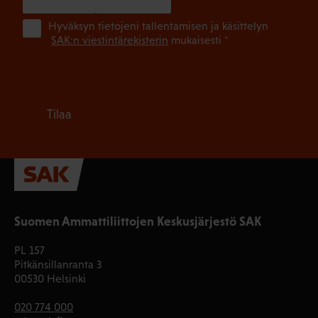
(Pa
Hyväksyn tietojeni tallentamisen ja käsittelyn
SAK:n viestintärekisterin
mukaisesti *
Tilaa
Suomen Ammattiliittojen Keskusjärjestö SAK
PL 157
Pitkänsillanranta 3
00530 Helsinki
020 774 000