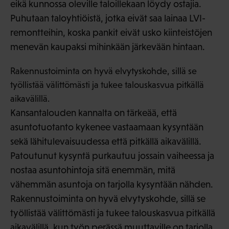
eikä kunnossa oleville taloillekaan löydy ostajia.
Puhutaan taloyhtiöistä, jotka eivät saa lainaa LVI-
remontteihin, koska pankit eivät usko kiinteistöjen
menevän kaupaksi mihinkään järkevään hintaan.
Rakennustoiminta on hyvä elvytyskohde, sillä se
työllistää välittömästi ja tukee talouskasvua pitkällä
aikavälillä.
Kansantalouden kannalta on tärkeää, että
asuntotuotanto kykenee vastaamaan kysyntään
sekä lähitulevaisuudessa että pitkällä aikavälillä.
Patoutunut kysyntä purkautuu jossain vaiheessa ja
nostaa asuntohintoja sitä enemmän, mitä
vähemmän asuntoja on tarjolla kysyntään nähden.
Rakennustoiminta on hyvä elvytyskohde, sillä se
työllistää välittömästi ja tukee talouskasvua pitkällä
aikavälillä, kun työn perässä muuttaville on tarjolla