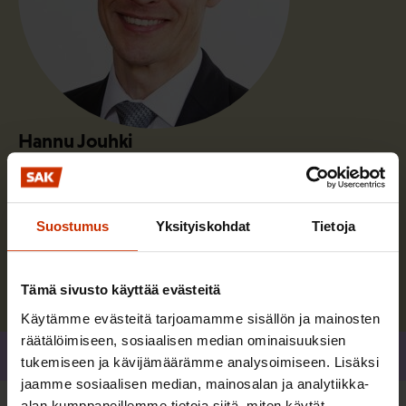
Hannu Jouhki
Hannu Jouhki toimi SAK:n Kasvu ja vaikuttaminen -
osaston johtajana.
Suostumus
Yksityiskohdat
Tietoja
Lue lisää kirjoittajasta
Tämä sivusto käyttää evästeitä
Käytämme evästeitä tarjoamamme sisällön ja mainosten
räätälöimiseen, sosiaalisen median ominaisuuksien
Jaa
tukemiseen ja kävijämäärämme analysoimiseen. Lisäksi
jaamme sosiaalisen median, mainosalan ja analytiikka-
alan kumppaneillemme tietoja siitä, miten käytät