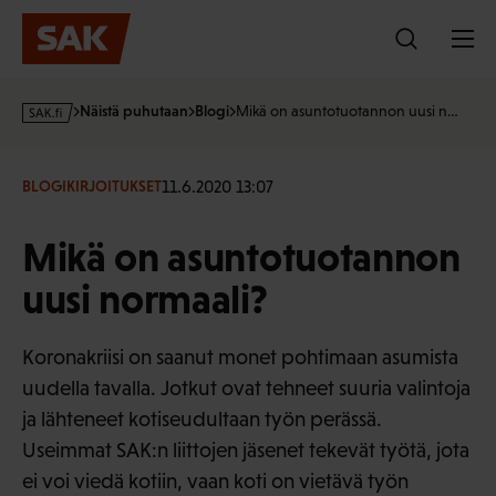
Hyppää
sisältöön
s
Näistä puhutaan
Blogi
Mikä on asuntotuotannon uusi n…
a
k
·
11.6.2020 13:07
BLOGIKIRJOITUKSET
f
i
Mikä on asuntotuotannon
uusi normaali?
Koronakriisi on saanut monet pohtimaan asumista
uudella tavalla. Jotkut ovat tehneet suuria valintoja
ja lähteneet kotiseudultaan työn perässä.
Useimmat SAK:n liittojen jäsenet tekevät työtä, jota
ei voi viedä kotiin, vaan koti on vietävä työn