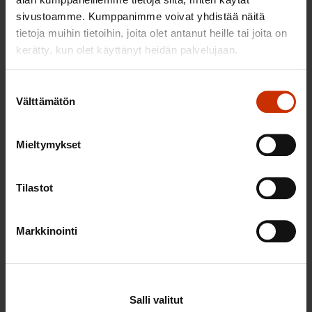
Lisää kirjoittajalta
sivustoamme. Kumppanimme voivat yhdistää näitä
tietoja muihin tietoihin, joita olet antanut heille tai joita on
kerätty, kun olet käyttänyt heidän palvelujaan.
TALOUS JA ELINKEINOELÄMÄ
Suostumuksen
Välttämätön
valinta
Mieltymykset
Tilastot
Markkinointi
6.4.2021
Hannu Jouhki
Hävittäjähankinta elvyttää koko Suomen ja
Salli valitut
alueiden taloutta