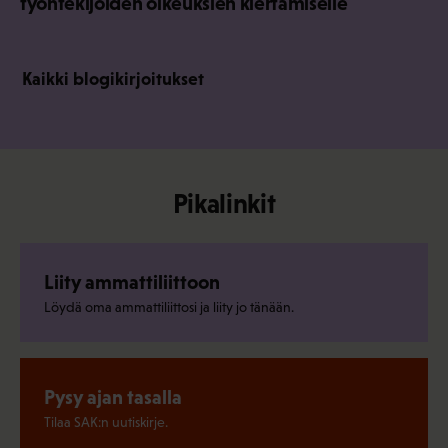
työntekijöiden oikeuksien kiertämiselle
Kaikki blogikirjoitukset
Pikalinkit
Liity ammattiliittoon
Löydä oma ammattiliittosi ja liity jo tänään.
Pysy ajan tasalla
Tilaa SAK:n uutiskirje.