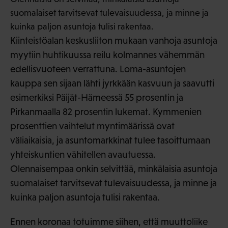
suomalaiset tarvitsevat tulevaisuudessa, ja minne ja
kuinka paljon asuntoja tulisi rakentaa.
Kiinteistöalan keskusliiton mukaan vanhoja asuntoja
myytiin huhtikuussa reilu kolmannes vähemmän
edellisvuoteen verrattuna. Loma-asuntojen
kauppa sen sijaan lähti jyrkkään kasvuun ja saavutti
esimerkiksi Päijät-Hämeessä 55 prosentin ja
Pirkanmaalla 82 prosentin lukemat. Kymmenien
prosenttien vaihtelut myntimäärissä ovat
väliaikaisia, ja asuntomarkkinat tulee tasoittumaan
yhteiskuntien vähitellen avautuessa.
Olennaisempaa onkin selvittää, minkälaisia asuntoja
suomalaiset tarvitsevat tulevaisuudessa, ja minne ja
kuinka paljon asuntoja tulisi rakentaa.
Ennen koronaa totuimme siihen, että muuttoliike