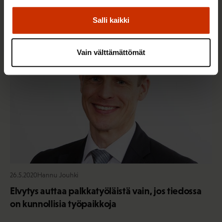
Salli kaikki
TALOUS JA ELINKEINOELÄMÄ
Vain välttämättömät
26.5.2020
Hannu Jouhki
Elvytys auttaa palkkatyöläistä vain, jos tiedossa
on kunnollisia työpaikkoja