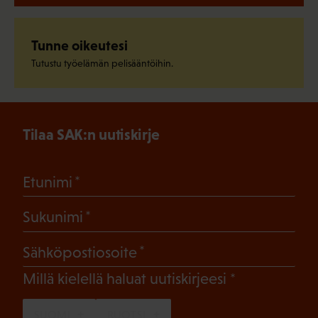
Tunne oikeutesi
Tutustu työelämän pelisääntöihin.
Tilaa SAK:n uutiskirje
(Pakollinen)
Etunimi
(Pakollinen)
Sukunimi
(Pakollinen)
Sähköpostiosoite
(Pakollinen)
Millä kielellä haluat uutiskirjeesi
SUOMI
RUOTSI