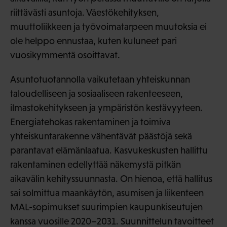
riittävästi asuntoja. Väestökehityksen,
muuttoliikkeen ja työvoimatarpeen muutoksia ei
ole helppo ennustaa, kuten kuluneet pari
vuosikymmentä osoittavat.
Asuntotuotannolla vaikutetaan yhteiskunnan
taloudelliseen ja sosiaaliseen rakenteeseen,
ilmastokehitykseen ja ympäristön kestävyyteen.
Energiatehokas rakentaminen ja toimiva
yhteiskuntarakenne vähentävät päästöjä sekä
parantavat elämänlaatua. Kasvukeskusten hallittu
rakentaminen edellyttää näkemystä pitkän
aikavälin kehityssuunnasta. On hienoa, että hallitus
sai solmittua maankäytön, asumisen ja liikenteen
MAL-sopimukset suurimpien kaupunkiseutujen
kanssa vuosille 2020–2031. Suunnittelun tavoitteet