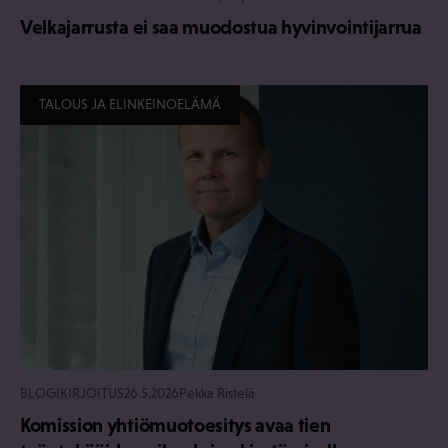
Velkajarrusta ei saa muodostua hyvinvointijarrua
TALOUS JA ELINKEINOELÄMÄ
BLOGIKIRJOITUS
26.5.2026
Pekka Ristelä
Komission yhtiömuotoesitys avaa tien