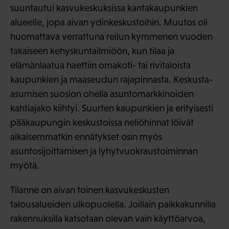
suuntautui kasvukeskuksissa kantakaupunkien
alueelle, jopa aivan ydinkeskustoihin. Muutos oli
huomattava verrattuna reilun kymmenen vuoden
takaiseen kehyskuntailmiöön, kun tilaa ja
elämänlaatua haettiin omakoti- tai rivitaloista
kaupunkien ja maaseudun rajapinnasta. Keskusta-
asumisen suosion ohella asuntomarkkinoiden
kahtiajako kiihtyi. Suurten kaupunkien ja erityisesti
pääkaupungin keskustoissa neliöhinnat löivät
aikaisemmatkin ennätykset osin myös
asuntosijoittamisen ja lyhytvuokraustoiminnan
myötä.
Tilanne on aivan toinen kasvukeskusten
talousalueiden ulkopuolella. Joillain paikkakunnilla
rakennuksilla katsotaan olevan vain käyttöarvoa,