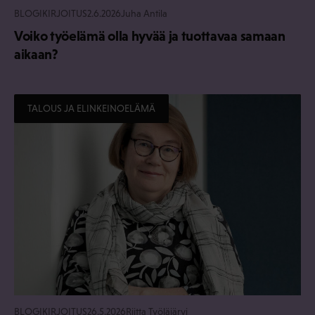
BLOGIKIRJOITUS
2.6.2026
Juha Antila
Voiko työelämä olla hyvää ja tuottavaa samaan
aikaan?
TALOUS JA ELINKEINOELÄMÄ
BLOGIKIRJOITUS
26.5.2026
Riitta Työläjärvi