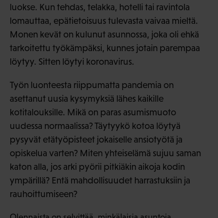
luokse. Kun tehdas, telakka, hotelli tai ravintola
lomauttaa, epätietoisuus tulevasta vaivaa mieltä.
Monen kevät on kulunut asunnossa, joka oli ehkä
tarkoitettu työkämpäksi, kunnes jotain parempaa
löytyy. Sitten löytyi koronavirus.
Työn luonteesta riippumatta pandemia on
asettanut uusia kysymyksiä lähes kaikille
kotitalouksille. Mikä on paras asumismuoto
uudessa normaalissa? Täytyykö kotoa löytyä
pysyvät etätyöpisteet jokaiselle ansiotyötä ja
opiskelua varten? Miten yhteiselämä sujuu saman
katon alla, jos arki pyörii pitkiäkin aikoja kodin
ympärillä? Entä mahdollisuudet harrastuksiin ja
rauhoittumiseen?
Olennaista on selvittää, minkälaisia asuntoja