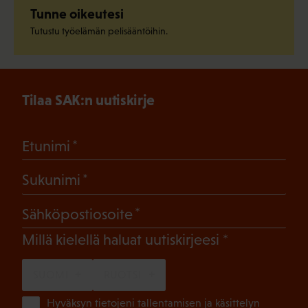
Tunne oikeutesi
Tutustu työelämän pelisääntöihin.
Tilaa SAK:n uutiskirje
(Pakollinen)
Etunimi
(Pakollinen)
Sukunimi
(Pakollinen)
Sähköpostiosoite
(Pakollinen)
Millä kielellä haluat uutiskirjeesi
SUOMI
RUOTSI
(Pa
Hyväksyn tietojeni tallentamisen ja käsittelyn