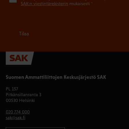
SAK:n viestintärekisterin
mukaisesti *
Tilaa
Suomen Ammattiliittojen Keskusjärjestö SAK
PL 157
Pitkänsillanranta 3
00530 Helsinki
020 774 000
sak@sak.fi