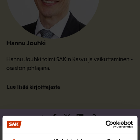
Hannu Jouhki
Hannu Jouhki toimi SAK:n Kasvu ja vaikuttaminen -
osaston johtajana.
Lue lisää kirjoittajasta
Jaa