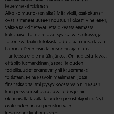
kauemmaksi toisistaan
Alkoiko muutoksen aika? Mitä vielä, osakekurssit
ovat lähteneet uuteen nousuun iloisesti vihellellen,
vaikka kaikki tietävät, että oikeassa elämässä
kokonaiset toimialat ovat syvissä vaikeuksissa, ja
toisen kvartaalin tuloksista odotetaan musertavan
huonoja. Perinteisin talousopein ajateltuna
tilanteessa ei ole mitään järkeä. On huolestuttavaa,
että sijoitusmarkkinan ja reaalitalouden
todellisuudet erkanevat yhä kauemmaksi
toisistaan. Minä kasvoin maailmaan, jossa
finanssikapitalismi pysyy koossa vain niin kauan,
kun pörssikurssit perustuvat edes jollain
olennaisella tavalla talouden perustekijöihin. Nyt
osakkeiden nousu perustuu vain
keskuspankkirahoitukseen.