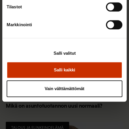
Tilastot
TALOUS JA ELINKEINOELÄMÄ
Markkinointi
Salli valitut
Salli kaikki
Vain välttämättömät
11.6.2020
Hannu Jouhki
Mikä on asuntotuotannon uusi normaali?
TALOUS JA ELINKEINOELÄMÄ