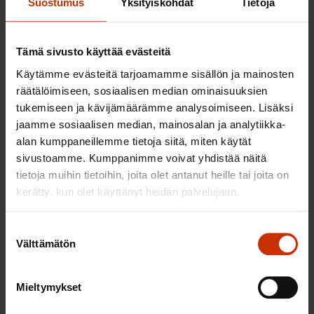
Lisää kirjoittajalta
Suostumus
Yksityiskohdat
Tietoja
TALOUS JA ELINKEINOELÄMÄ
Tämä sivusto käyttää evästeitä
Käytämme evästeitä tarjoamamme sisällön ja mainosten
räätälöimiseen, sosiaalisen median ominaisuuksien
tukemiseen ja kävijämäärämme analysoimiseen. Lisäksi
jaamme sosiaalisen median, mainosalan ja analytiikka-
alan kumppaneillemme tietoja siitä, miten käytät
sivustoamme. Kumppanimme voivat yhdistää näitä
tietoja muihin tietoihin, joita olet antanut heille tai joita on
kerätty, kun olet käyttänyt heidän palvelujaan.
Suostumuksen
Välttämätön
valinta
6.4.2021
Hannu Jouhki
Hävittäjähankinta elvyttää koko Suomen ja
Mieltymykset
alueiden taloutta