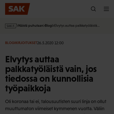
Hyppää
sisältöön
s
Näistä puhutaan
Blogi
Elvytys auttaa palkkatyöläistä…
a
k
·
26.5.2020 12:00
BLOGIKIRJOITUKSET
f
i
Elvytys auttaa
palkkatyöläistä vain, jos
tiedossa on kunnollisia
työpaikkoja
Oli koronaa tai ei, talousuutisten suuri linja on ollut
muuttumaton viimeiset kymmenen vuotta. Väliin