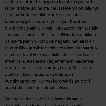
on toki mahtunut kauppasodan uhkaa ja muuta
sapelinkalistelua, mutta perusasetelma on säilynyt
samana: keskuspankit pumppaavat rahaa
talouteen, jotta kasvu käynnistyisi. Korot ovat
olleet ennätysalhaalla vain laskeakseen entisestään
seuraavalla viikolla. Tällä hetkellä keskuspankkien
pankeilta perimä korko on negatiivinen eli toisin
sanoen liike- ja säästöpankit ansaitsevat rahaa sillä,
että ne ottavat keskuspankilta rahaa lainattavaksi
eteenpäin. Ja rahaahan järjestelmään kaadetaan,
mutta talouskasvu ei vain käynnisty. Sen sijaan
osakemarkkina nousi koko kuluneen
vuosikymmenen, kunnes koronakriisi pudotti
arvostuksista reilun kolmanneksen.
On huolestuttavaa, että sijoitusmarkkinan ja
reaalitalouden todellisuudet erkanevat yhä