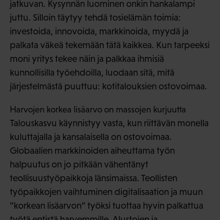
jatkuvan. Kysynnän luominen onkin hankalampi
juttu. Silloin täytyy tehdä tosielämän toimia:
investoida, innovoida, markkinoida, myydä ja
palkata väkeä tekemään tätä kaikkea. Kun tarpeeksi
moni yritys tekee näin ja palkkaa ihmisiä
kunnollisilla työehdoilla, luodaan sitä, mitä
järjestelmästä puuttuu: kotitalouksien ostovoimaa.
Harvojen korkea lisäarvo on massojen kurjuutta
Talouskasvu käynnistyy vasta, kun riittävän monella
kuluttajalla ja kansalaisella on ostovoimaa.
Globaalien markkinoiden aiheuttama työn
halpuutus on jo pitkään vähentänyt
teollisuustyöpaikkoja länsimaissa. Teollisten
työpaikkojen vaihtuminen digitalisaation ja muun
”korkean lisäarvon” työksi tuottaa hyvin palkattua
työtä entistä harvemmille. Alustojen ja