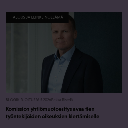
TALOUS JA ELINKEINOELÄMÄ
BLOGIKIRJOITUS
26.5.2026
Pekka Ristelä
Komission yhtiömuotoesitys avaa tien
työntekijöiden oikeuksien kiertämiselle