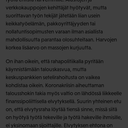
verkkokauppojen kehittäjät hyötyvät, mutta
suorittavan työn tekijät jätetään liian usein
keikkatyöelämän, pakkoyrittäjyyden tai
nollatuntisopimusten varaan ilman asiallista
mahdollisuutta parantaa olosuhteitaan. Harvojen
korkea lisäarvo on massojen kurjuutta.
On ihan oikein, että rahapolitiikalla pyritään
käynnistämään talouskasvua, mutta
keskuspankkien setelirahoitusta on vaikea
kohdistaa oikein. Koronakriisin aiheuttaman
talousshokin takia myös valtio on lähdössä liikkeelle
finanssipoliittisella elvytyksellä. Suurin yhteinen etu
on, että elvytysraha löytää tiensä sinne, missä siitä
on hyötyä työtä tekeville ja työtä hakeville ihmisille,
ei yksinomaan sijoittajille. Elvytyksen ehtona on