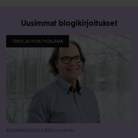
Uusimmat blogikirjoitukset
TERVE JA HYVÄ TYÖELÄMÄ
BLOGIKIRJOITUS
2.6.2026
Juha Antila