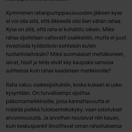
Kymmenen rahanpumppausvuoden jälkeen kyse
ei voi olla siitä, että liikkeellä olisi liian vähän rahaa.
Kyse on siitä, että raha ei kohdistu oikein. Miksi
rahaa sijoitetaan valtavasti osakkeisiin, mutta ei juuri
investoida työllistäviin kohteisiin kuten
tuotantolaitoksiin? Miksi suomalaiset metsäkoneet,
laivat, hissit ja teräs eivät käy kaupaksi samassa
suhteessa kuin rahaa kaadetaan markkinoille?
Raha valuu osakesijoituksiin, koska kukaan ei usko
kysyntään. On turvallisempi sijoittaa
pääomamarkkinoille, jossa kannattavuutta ei
määrää pelkkä tuloksentekokyky, vaan odotukset
arvonnoususta. Ja arvothan nousevat niin kauan,
kuin keskuspankit ilmoittavat oman rahoituksensa