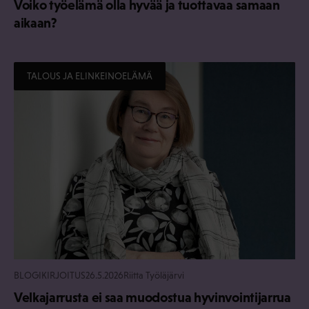
Voiko työelämä olla hyvää ja tuottavaa samaan
aikaan?
TALOUS JA ELINKEINOELÄMÄ
BLOGIKIRJOITUS
26.5.2026
Riitta Työläjärvi
Velkajarrusta ei saa muodostua hyvinvointijarrua