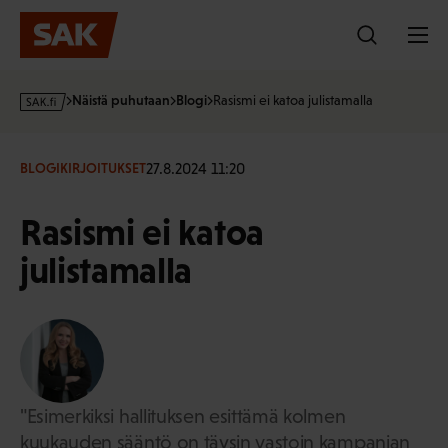
Hyppää
sisältöön
s
Näistä puhutaan
Blogi
Rasismi ei katoa julistamalla
a
k
·
27.8.2024 11:20
BLOGIKIRJOITUKSET
f
i
Rasismi ei katoa
julistamalla
"Esimerkiksi hallituksen esittämä kolmen
kuukauden sääntö on täysin vastoin kampanjan