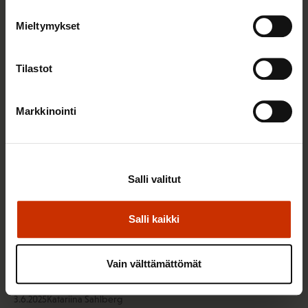
Hallitus vähät välittää työntekijöiden
Mieltymykset
perusoikeuksista muuttaessaan
irtisanomisperusteita
Tilastot
TYÖNTEKIJÄN OIKEUDET
Markkinointi
Salli valitut
Salli kaikki
Vain välttämättömät
3.6.2025
Katariina Sahlberg