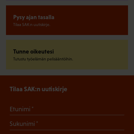
Pysy ajan tasalla
Tilaa SAK:n uutiskirje.
Tunne oikeutesi
Tutustu työelämän pelisääntöihin.
Tilaa SAK:n uutiskirje
(Pakollinen)
Etunimi
(Pakollinen)
Sukunimi