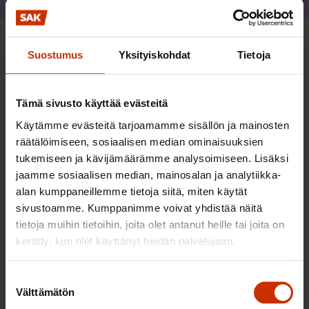
Jaa
Lisää kirjoittajalta
Suostumus
Yksityiskohdat
Tietoja
TYÖNTEKIJÄN OIKEUDET
Tämä sivusto käyttää evästeitä
Käytämme evästeitä tarjoamamme sisällön ja mainosten
räätälöimiseen, sosiaalisen median ominaisuuksien
tukemiseen ja kävijämäärämme analysoimiseen. Lisäksi
jaamme sosiaalisen median, mainosalan ja analytiikka-
alan kumppaneillemme tietoja siitä, miten käytät
sivustoamme. Kumppanimme voivat yhdistää näitä
tietoja muihin tietoihin, joita olet antanut heille tai joita on
kerätty, kun olet käyttänyt heidän palvelujaan.
Suostumuksen
Välttämätön
valinta
23.10.2025
Katariina Sahlberg