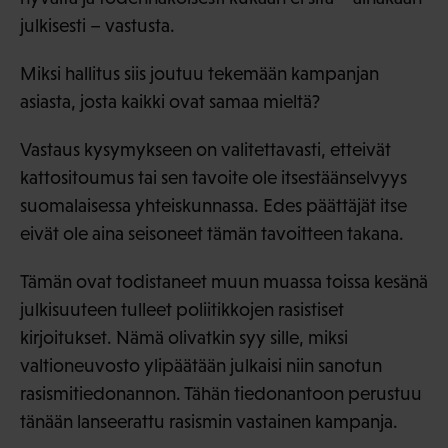
julkisesti – vastusta.
Miksi hallitus siis joutuu tekemään kampanjan
asiasta, josta kaikki ovat samaa mieltä?
Vastaus kysymykseen on valitettavasti, etteivät
kattositoumus tai sen tavoite ole itsestäänselvyys
suomalaisessa yhteiskunnassa. Edes päättäjät itse
eivät ole aina seisoneet tämän tavoitteen takana.
Tämän ovat todistaneet muun muassa toissa kesänä
julkisuuteen tulleet poliitikkojen rasistiset
kirjoitukset. Nämä olivatkin syy sille, miksi
valtioneuvosto ylipäätään julkaisi niin sanotun
rasismitiedonannon. Tähän tiedonantoon perustuu
tänään lanseerattu rasismin vastainen kampanja.