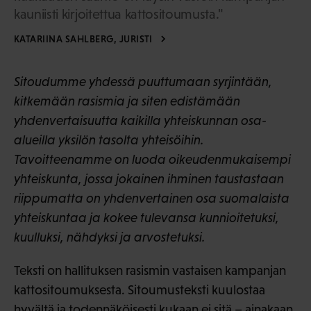
kauniisti kirjoitettua kattositoumusta."
KATARIINA SAHLBERG, JURISTI
Sitoudumme yhdessä puuttumaan syrjintään,
kitkemään rasismia ja siten edistämään
yhdenvertaisuutta kaikilla yhteiskunnan osa-
alueilla yksilön tasolta yhteisöihin.
Tavoitteenamme on luoda oikeudenmukaisempi
yhteiskunta, jossa jokainen ihminen taustastaan
riippumatta on yhdenvertainen osa suomalaista
yhteiskuntaa ja kokee tulevansa kunnioitetuksi,
kuulluksi, nähdyksi ja arvostetuksi.
Teksti on hallituksen rasismin vastaisen kampanjan
kattositoumuksesta. Sitoumusteksti kuulostaa
hyvältä ja todennäköisesti kukaan ei sitä – ainakaan