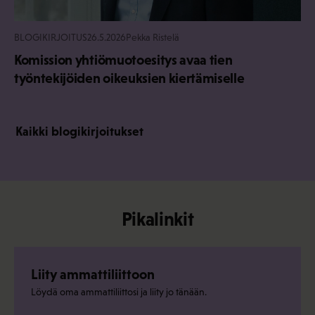
BLOGIKIRJOITUS
26.5.2026
Pekka Ristelä
Komission yhtiömuotoesitys avaa tien
työntekijöiden oikeuksien kiertämiselle
Kaikki blogikirjoitukset
Pikalinkit
Liity ammattiliittoon
Löydä oma ammattiliittosi ja liity jo tänään.