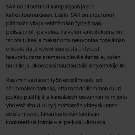
SAK on sitoutunut kampanjaan ja sen
kattositoumukseen. Lisäksi SAK on sitoutunut
pitämään yllä ja kehittämään
Työelämän
pelisäännöt -palvelua
. Palvelun tarkoituksena on
tarjota tukea ja maksutonta neuvontaa työelämän
oikeuksista ja velvollisuuksista erityisesti
haavoittuvassa asemassa oleville ihmisille, kuten
nuorille ja ulkomaalaistaustaustaisille työntekijöille.
Rasismin vastaisen työn edistämiseksi on
äärimmäisen tärkeää, että mahdollisimman suuri
joukko päättäjiä ja kansalaisyhteiskunnan toimijoita
yhdessä sitoutuu syrjimättömän yhteyskunnan
edistämiseen. Tähän kuitenkin tarvitaan
konkreettisia toimia – ei pelkkiä julistuksia.