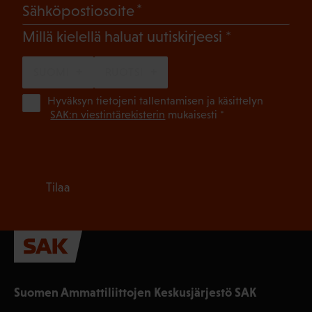
(Pakollinen)
Sähköpostiosoite
(Pakollinen)
Millä kielellä haluat uutiskirjeesi
SUOMI
RUOTSI
(Pa
Hyväksyn tietojeni tallentamisen ja käsittelyn
SAK:n viestintärekisterin
mukaisesti *
Tilaa
Suomen Ammattiliittojen Keskusjärjestö SAK