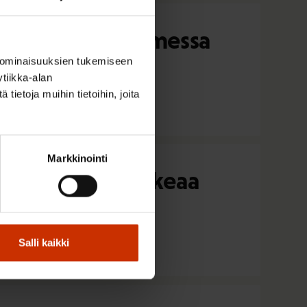
n ja onko se Suomessa
 ominaisuuksien tukemiseen
tiikka-alan
ietoja muihin tietoihin, joita
Markkinointi
 ei huomioi korkeaa
Salli kaikki