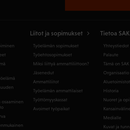
Liitot ja sopimukset
Tietoa SAK
piminen
Työelämän sopimukset
Yhteystiedot
eet
Työehtosopimukset
Palaute
ämä
Miksi liittyä ammattiliittoon?
Tämä on SAK
Jäsenedut
Organisaatio
yöelämä
Ammattiliitot
Aluetoimistot
isuuden
Työelämän ammattilaiset
Historia
Työttömyyskassat
Nuoret ja opis
ja osaaminen
to
Avoimet työpaikat
Kansainvälin
rva
Medialle
denmukainen
Kuvat ja tunn