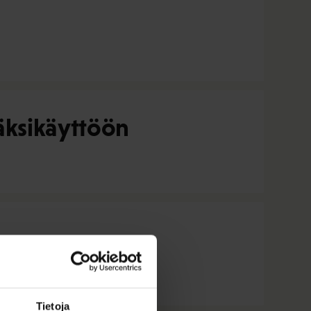
äksikäyttöön
Tietoja