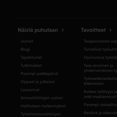
Näistä puhutaan
Tavoitteet
Uutiset
Tasapainoinen so
Blogi
Turvalliset työsuht
Tapahtumat
Hyvinvoiva työel
Tutkimukset
Tasa-arvoinen ja
yhdenvertainen t
Parempi palkkapäivä
Työmarkkinarikoll
Oppaat ja julkaisut
kitkeminen
Lausunnot
Korkea työllisyys 
sekä maahanmuut
Ammattiliittojen uutiset
Parempi sosiaalitu
Hallituksen heikennykset
Kestävä ja oikeu
Työehtoneuvottelujen