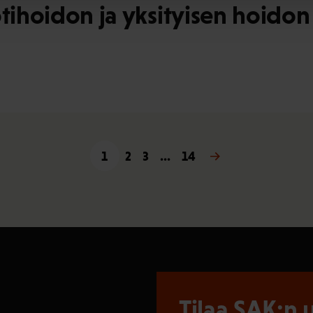
tihoidon ja yksityisen hoidon
1
2
3
…
14
Seuraava »
Tilaa SAK:n u