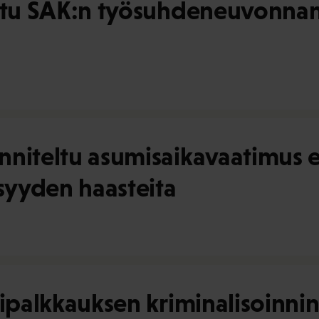
ttu SAK:n työsuhdeneuvonnan 
niteltu asumisaikavaatimus ei
isyyden haasteita
ipalkkauksen kriminalisoinnin 