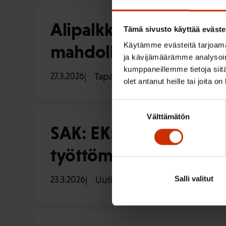
Alipalkkauksen krimina
Tämä sivusto käyttää eväste
Käytämme evästeitä tarjoama
mahdollinen?
ja kävijämäärämme analysoim
kumppaneillemme tietoja siitä
27.3.2026
Tapahtumat
olet antanut heille tai joita o
Suostumuksen
Välttämätön
valinta
SAK: EK:n tavoite lisä
työttömyyttä
Salli valitut
23.3.2026
Uutiset