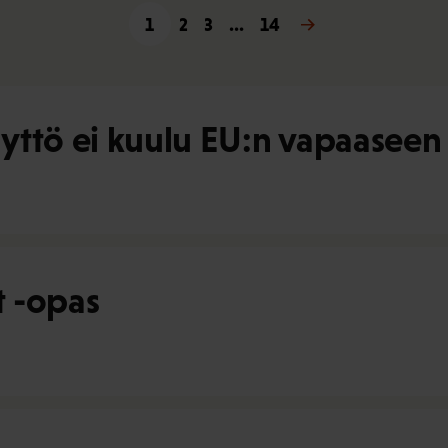
1
2
3
…
14
Seuraava »
yttö ei kuulu EU:n vapaaseen
 -opas