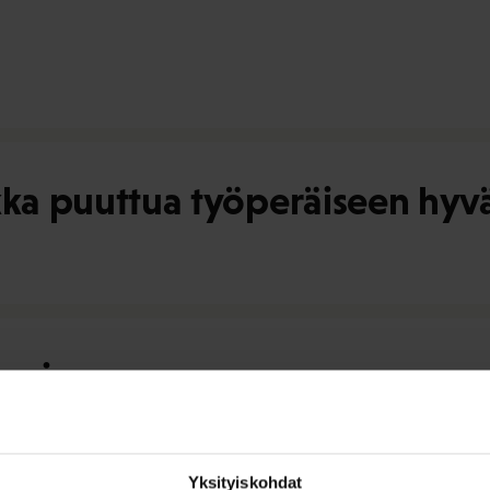
ikka puuttua työperäiseen hyv
taminen
Yksityiskohdat