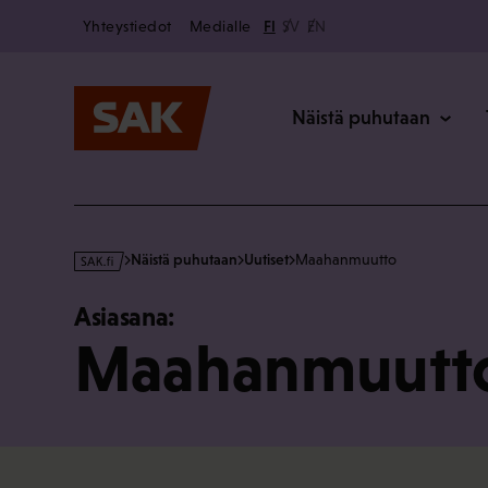
Secondary
Hyppää
Yhteystiedot
Medialle
FI
SV
EN
sisältöön
Päävalikk
Näistä puhutaan
s
Näistä puhutaan
Uutiset
Maahanmuutto
a
k
Asiasana:
·
Maahanmuutt
f
i