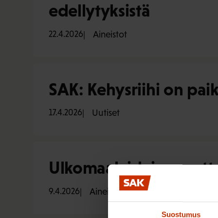
edellytyksistä
22.4.2026
Aineistot
SAK: Kehysriihi on pa
17.4.2026
Uutiset
Ulkomaalaislain muut
9.4.2026
Aineistot
Suostumus