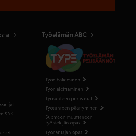
:sta
Työelämän ABC
Työn hakeminen
Työn aloittaminen
Työsuhteen perusasiat
kelijat
Työsuhteen päättyminen
en SAK
Suomeen muuttaneen
työntekijän opas
Työnantajan opas
ukset