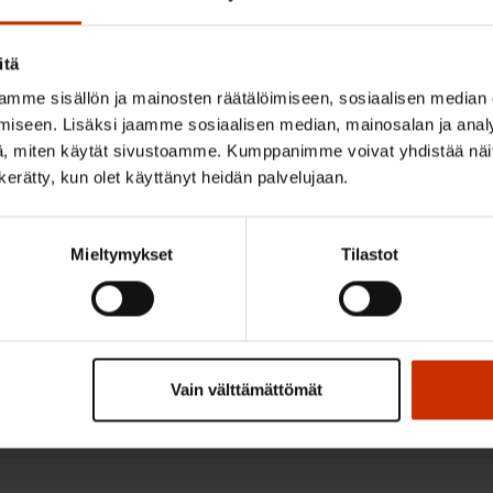
lisointi – miksi se on tarpee
itä
mme sisällön ja mainosten räätälöimiseen, sosiaalisen median
iseen. Lisäksi jaamme sosiaalisen median, mainosalan ja analy
, miten käytät sivustoamme. Kumppanimme voivat yhdistää näitä t
n kerätty, kun olet käyttänyt heidän palvelujaan.
Mieltymykset
Tilastot
tä työperäistä maahanmuuttoa
Vain välttämättömät