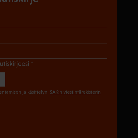
)
en)
Pakollinen)
(Pakollinen)
utiskirjeesi
(Pakollinen
lentamisen ja käsittelyn
SAK:n viestintärekisterin