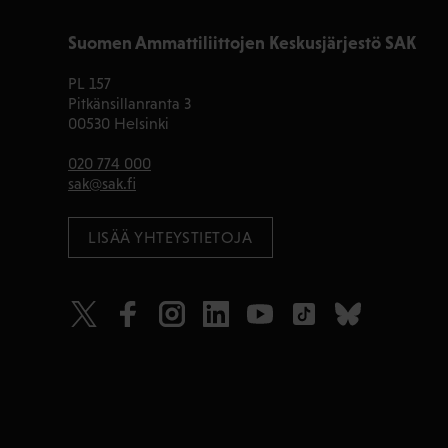
Suomen Ammattiliittojen Keskusjärjestö SAK
PL 157
Pitkänsillanranta 3
00530 Helsinki
020 774 000
sak@sak.fi
LISÄÄ YHTEYSTIETOJA