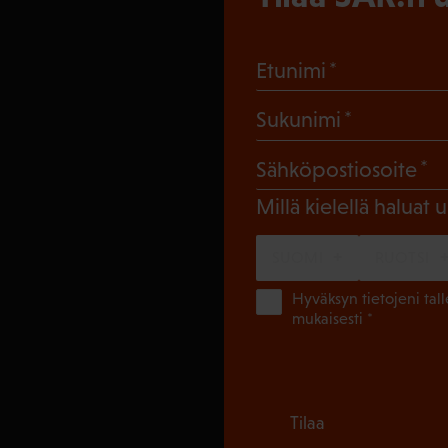
(Pakollinen
Etunimi
(Pakollin
Sukunimi
(
Sähköpostiosoite
Millä kielellä haluat u
SUOMI
RUOTSI
Hyväksyn tietojeni tal
mukaisesti *
Tilaa