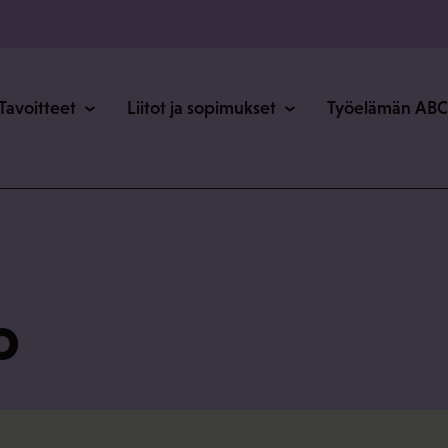
o
Tavoitteet
Liitot ja sopimukset
Työelämän ABC
o