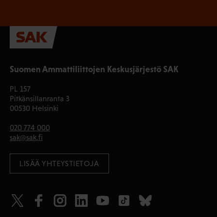
Suomen Ammattiliittojen Keskusjärjestö SAK
PL 157
Pitkänsillanranta 3
00530 Helsinki
020 774 000
sak@sak.fi
LISÄÄ YHTEYSTIETOJA