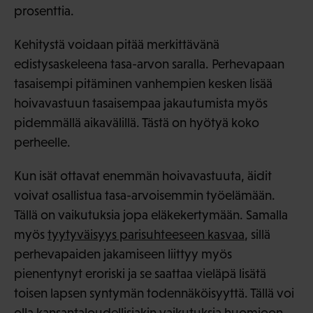
prosenttia.
Kehitystä voidaan pitää merkittävänä
edistysaskeleena tasa-arvon saralla. Perhevapaan
tasaisempi pitäminen vanhempien kesken lisää
hoivavastuun tasaisempaa jakautumista myös
pidemmällä aikavälillä. Tästä on hyötyä koko
perheelle.
Kun isät ottavat enemmän hoivavastuuta, äidit
voivat osallistua tasa-arvoisemmin työelämään.
Tällä on vaikutuksia jopa eläkekertymään. Samalla
myös
tyytyväisyys parisuhteeseen kasvaa
, sillä
perhevapaiden jakamiseen liittyy myös
pienentynyt eroriski ja se saattaa vieläpä lisätä
toisen lapsen syntymän todennäköisyyttä. Tällä voi
olla kansantaloudellisiakin vaikutuksia huomioon