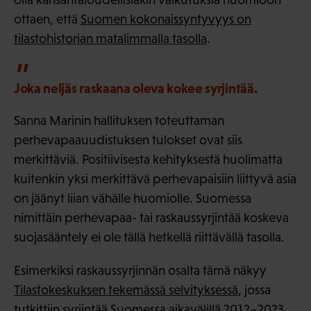
ottaen, että
Suomen kokonaissyntyvyys on
tilastohistorian matalimmalla tasolla
.
Joka neljäs raskaana oleva kokee syrjintää.
Sanna Marinin hallituksen toteuttaman
perhevapaauudistuksen tulokset ovat siis
merkittäviä. Positiivisesta kehityksestä huolimatta
kuitenkin yksi merkittävä perhevapaisiin liittyvä asia
on jäänyt liian vähälle huomiolle. Suomessa
nimittäin perhevapaa- tai raskaussyrjintää koskeva
suojasääntely ei ole tällä hetkellä riittävällä tasolla.
Esimerkiksi raskaussyrjinnän osalta tämä näkyy
Tilastokeskuksen tekemässä selvityksessä
, jossa
tutkittiin syrjintää Suomessa aikavälillä 2012–2023.