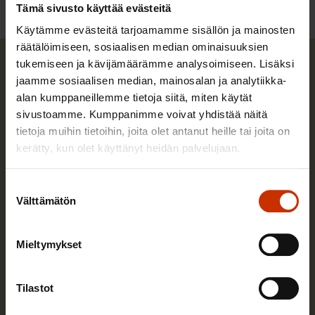
Tämä sivusto käyttää evästeitä
Käytämme evästeitä tarjoamamme sisällön ja mainosten
räätälöimiseen, sosiaalisen median ominaisuuksien
tukemiseen ja kävijämäärämme analysoimiseen. Lisäksi
jaamme sosiaalisen median, mainosalan ja analytiikka-
alan kumppaneillemme tietoja siitä, miten käytät
sivustoamme. Kumppanimme voivat yhdistää näitä
tietoja muihin tietoihin, joita olet antanut heille tai joita on
kerätty, kun olet käyttänyt heidän palvelujaan.
Suostumuksen
Välttämätön
valinta
Mieltymykset
Katariina Sahlberg
Tilastot