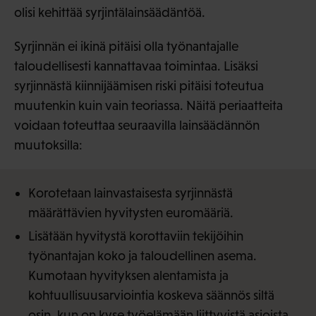
olisi kehittää syrjintälainsäädäntöä.
Syrjinnän ei ikinä pitäisi olla työnantajalle
taloudellisesti kannattavaa toimintaa. Lisäksi
syrjinnästä kiinnijäämisen riski pitäisi toteutua
muutenkin kuin vain teoriassa. Näitä periaatteita
voidaan toteuttaa seuraavilla lainsäädännön
muutoksilla:
Korotetaan lainvastaisesta syrjinnästä
määrättävien hyvitysten euromääriä.
Lisätään hyvitystä korottaviin tekijöihin
työnantajan koko ja taloudellinen asema.
Kumotaan hyvityksen alentamista ja
kohtuullisuusarviointia koskeva säännös siltä
osin, kun on kyse työelämään liittyvistä asioista.