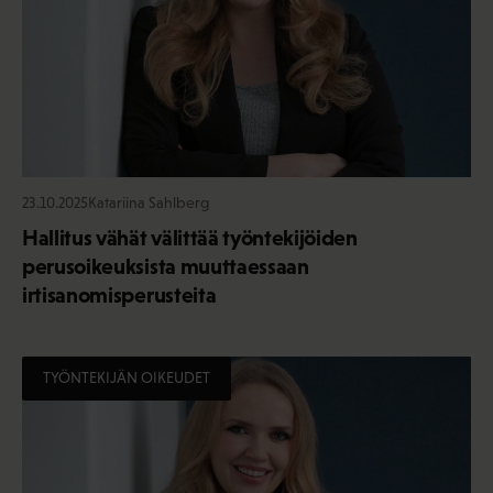
23.10.2025
Katariina Sahlberg
Hallitus vähät välittää työntekijöiden
perusoikeuksista muuttaessaan
irtisanomisperusteita
TYÖNTEKIJÄN OIKEUDET