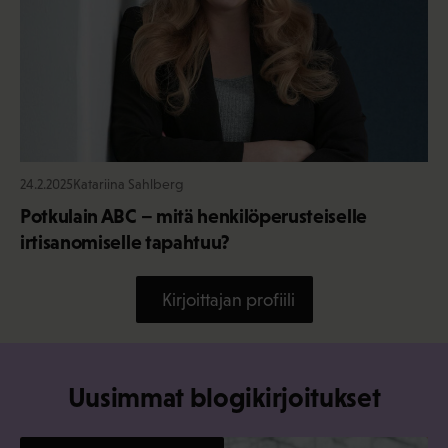
24.2.2025
Katariina Sahlberg
Potkulain ABC – mitä henkilöperusteiselle
irtisanomiselle tapahtuu?
Kirjoittajan profiili
Uusimmat blogikirjoitukset