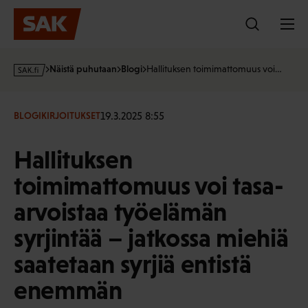
Hyppää
sisältöön
s
Näistä puhutaan
Blogi
Hallituksen toimimattomuus voi…
a
k
·
19.3.2025 8:55
BLOGIKIRJOITUKSET
f
i
Hallituksen
toimimattomuus voi tasa-
arvoistaa työelämän
syrjintää – jatkossa miehiä
saatetaan syrjiä entistä
enemmän