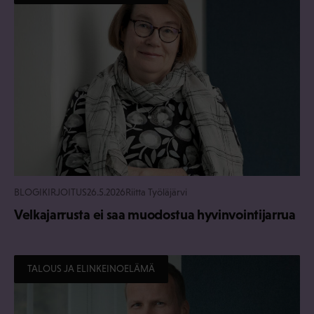
BLOGIKIRJOITUS
26.5.2026
Riitta Työläjärvi
Velkajarrusta ei saa muodostua hyvinvointijarrua
TALOUS JA ELINKEINOELÄMÄ