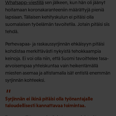
Whatsapp-viestillä
sen jälkeen, kun hän oli jäänyt
hoitamaan koronakaranteeniin määrättyjä pieniä
lapsiaan. Tällaisen kehityskulun ei pitäisi olla
suomalaisen työelämän tavoitetila. Jotain pitäisi siis
tehdä.
Perhevapaa- ja raskaussyrjinnän ehkäisyyn pitäisi
kohdistaa merkittävästi nykyistä tehokkaampia
keinoja. Ei voi olla niin, että Suomi tavoittelee tasa-
arvoisempaa yhteiskuntaa vain heikentämällä
miesten asemaa ja altistamalla isät entistä enemmän
syrjinnän kohteeksi.
Syrjinnän ei ikinä pitäisi olla työnantajalle
taloudellisesti kannattavaa toimintaa.