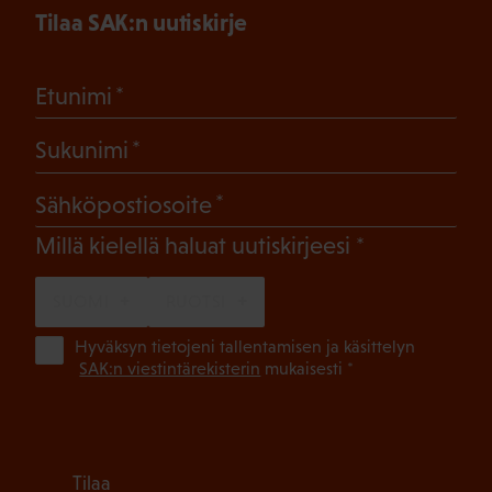
Tilaa SAK:n uutiskirje
(Pakollinen)
Etunimi
(Pakollinen)
Sukunimi
(Pakollinen)
Sähköpostiosoite
(Pakollinen)
Millä kielellä haluat uutiskirjeesi
SUOMI
RUOTSI
(Pa
Hyväksyn tietojeni tallentamisen ja käsittelyn
SAK:n viestintärekisterin
mukaisesti *
Tilaa