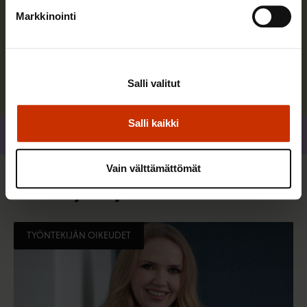
Toimin SAK:n työehdot-osastolla juristina. Olen
Markkinointi
työvapaalla marraskuuhun 2026 saakka.
Lue lisää kirjoittajasta
Salli valitut
Salli kaikki
Jaa
Vain välttämättömät
Lisää kirjoittajalta
TYÖNTEKIJÄN OIKEUDET