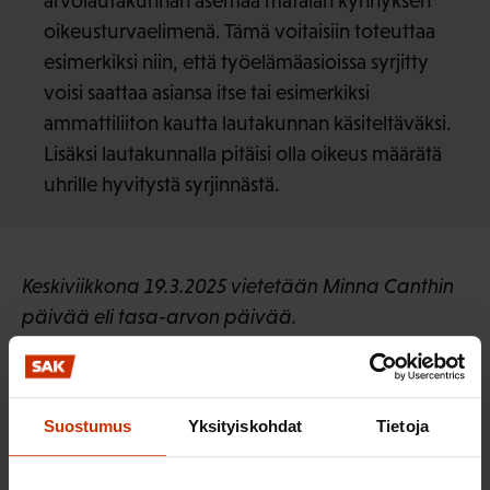
arvolautakunnan asemaa matalan kynnyksen
oikeusturvaelimenä. Tämä voitaisiin toteuttaa
esimerkiksi niin, että työelämäasioissa syrjitty
voisi saattaa asiansa itse tai esimerkiksi
ammattiliiton kautta lautakunnan käsiteltäväksi.
Lisäksi lautakunnalla pitäisi olla oikeus määrätä
uhrille hyvitystä syrjinnästä.
Keskiviikkona 19.3.2025 vietetään Minna Canthin
päivää eli tasa-arvon päivää.
LÖYDÄ LISÄÄ TÄMÄNKALTAISTA SISÄLTÖÄ:
Suostumus
Yksityiskohdat
Tietoja
PERHEVAPAAT
TASA-ARVO