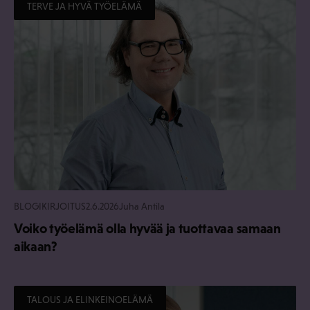
TERVE JA HYVÄ TYÖELÄMÄ
BLOGIKIRJOITUS
2.6.2026
Juha Antila
Voiko työelämä olla hyvää ja tuottavaa samaan
aikaan?
TALOUS JA ELINKEINOELÄMÄ