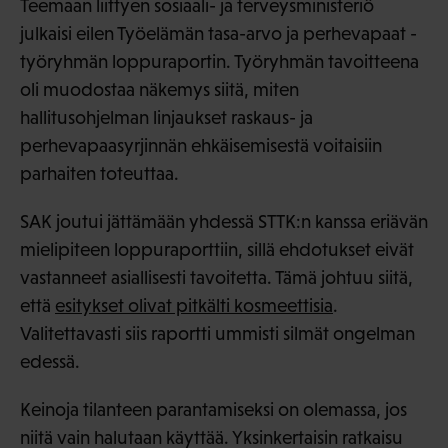
Teemaan liittyen sosiaali- ja terveysministeriö
julkaisi eilen Työelämän tasa-arvo ja perhevapaat -
työryhmän loppuraportin. Työryhmän tavoitteena
oli muodostaa näkemys siitä, miten
hallitusohjelman linjaukset raskaus- ja
perhevapaasyrjinnän ehkäisemisestä voitaisiin
parhaiten toteuttaa.
SAK joutui jättämään yhdessä STTK:n kanssa eriävän
mielipiteen loppuraporttiin, sillä ehdotukset eivät
vastanneet asiallisesti tavoitetta. Tämä johtuu siitä,
että
esitykset olivat pitkälti kosmeettisia
.
Valitettavasti siis raportti ummisti silmät ongelman
edessä.
Keinoja tilanteen parantamiseksi on olemassa, jos
niitä vain halutaan käyttää. Yksinkertaisin ratkaisu