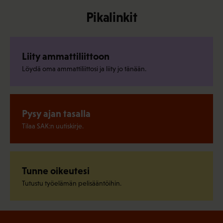
Pikalinkit
Liity ammattiliittoon
Löydä oma ammattiliittosi ja liity jo tänään.
Pysy ajan tasalla
Tilaa SAK:n uutiskirje.
Tunne oikeutesi
Tutustu työelämän pelisääntöihin.