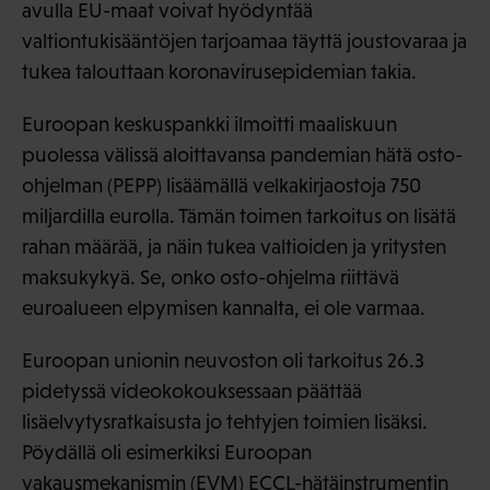
avulla EU-maat voivat hyödyntää
valtiontukisääntöjen tarjoamaa täyttä joustovaraa ja
tukea talouttaan koronavirusepidemian takia.
Euroopan keskuspankki ilmoitti maaliskuun
puolessa välissä aloittavansa pandemian hätä osto-
ohjelman (PEPP) lisäämällä velkakirjaostoja 750
miljardilla eurolla. Tämän toimen tarkoitus on lisätä
rahan määrää, ja näin tukea valtioiden ja yritysten
maksukykyä. Se, onko osto-ohjelma riittävä
euroalueen elpymisen kannalta, ei ole varmaa.
Euroopan unionin neuvoston oli tarkoitus 26.3
pidetyssä videokokouksessaan päättää
lisäelvytysratkaisusta jo tehtyjen toimien lisäksi.
Pöydällä oli esimerkiksi Euroopan
vakausmekanismin (EVM) ECCL-hätäinstrumentin