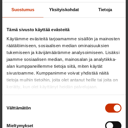
Auttaa erityisesti maita, joiden rahoitus
Suostumus
Yksityiskohdat
Tietoja
markkinoilta on uhattu
Käytetyt lyhenteet:
Tämä sivusto käyttää evästeitä
Käytämme evästeitä tarjoamamme sisällön ja mainosten
EVM = Euroopan vakausmekanismi = European
räätälöimiseen, sosiaalisen median ominaisuuksien
stability mechanism (ESM)
tukemiseen ja kävijämäärämme analysoimiseen. Lisäksi
jaamme sosiaalisen median, mainosalan ja analytiikka-
ECCL = Enhanced Conditions Credit Lines, EVM:n
alan kumppaneillemme tietoja siitä, miten käytät
luotto-ohjelma erityisin ehdoin hätätilanteessa
sivustoamme. Kumppanimme voivat yhdistää näitä
tietoja muihin tietoihin, joita olet antanut heille tai joita on
EKP = Euroopan keskuspankki =ECB (European
kerätty, kun olet käyttänyt heidän palvelujaan.
central bank)
Suostumuksen
OMT = outright monetary transactions – EKP:n
Välttämätön
valinta
hätäinstrumentti
Mieltymykset