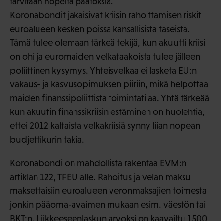
tarvitaan nopeita päätöksiä.
Koronabondit jakaisivat kriisin rahoittamisen riskit
euroalueen kesken poissa kansallisista taseista.
Tämä tulee olemaan tärkeä tekijä, kun akuutti kriisi
on ohi ja euromaiden velkataakoista tulee jälleen
poliittinen kysymys. Yhteisvelkaa ei lasketa EU:n
vakaus- ja kasvusopimuksen piiriin, mikä helpottaa
maiden finanssipoliittista toimintatilaa. Yhtä tärkeää
kun akuutin finanssikriisin estäminen on huolehtia,
ettei 2012 kaltaista velkakriisiä synny liian nopean
budjettikurin takia.
Koronabondi on mahdollista rakentaa EVM:n
artiklan 122, TFEU alle. Rahoitus ja velan maksu
maksettaisiin euroalueen veronmaksajien toimesta
jonkin pääoma-avaimen mukaan esim. väestön tai
BKT:n. Liikkeeseenlaskun arvoksi on kaavailtu 1500