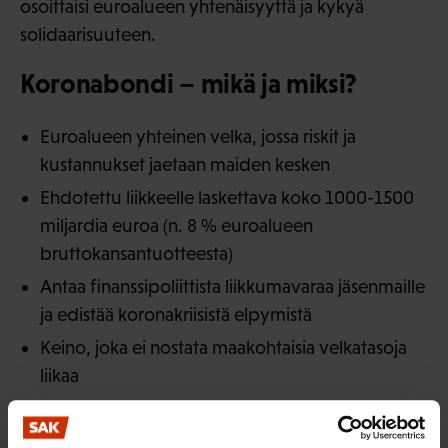
osoittaisi euroalueen yhtenäisyyttä ja kykyä
solidaarisuuteen.
Koronabondi – mikä ja miksi?
Euroalueen yhteinen velka, jossa riskit ja
kustannukset jaetaan maiden kesken
Ehdotettu liikkeelle laskettava koko 1000-1500
miljardia euroa (n. 8 % euroalueen
bruttokansantuotteesta)
Antaa finanssipoliittista liikkumavaraa jäsenmaille
ja edistää koronakriisistä elpymistä
Keino, joka ei nostata maakohtaisia velkatasoja
liikaa
Kriittinen erityisesti tilanteessa, jossa euroaluetta
uhkaa velkakriisi