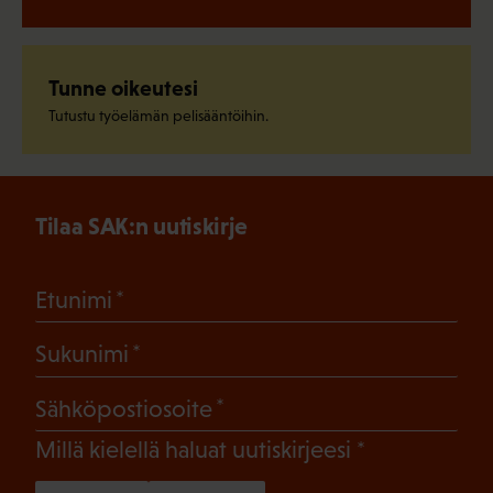
Tunne oikeutesi
Tutustu työelämän pelisääntöihin.
Tilaa SAK:n uutiskirje
(Pakollinen)
Etunimi
(Pakollinen)
Sukunimi
(Pakollinen)
Sähköpostiosoite
(Pakollinen)
Millä kielellä haluat uutiskirjeesi