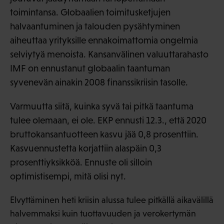
toimintansa. Globaalien toimitusketjujen
halvaantuminen ja talouden pysähtyminen
aiheuttaa yrityksille ennakoimattomia ongelmia
selviytyä menoista. Kansanvälinen valuuttarahasto
IMF on ennustanut globaalin taantuman
syvenevän ainakin 2008 finanssikriisin tasolle.
Varmuutta siitä, kuinka syvä tai pitkä taantuma
tulee olemaan, ei ole. EKP ennusti 12.3., että 2020
bruttokansantuotteen kasvu jää 0,8 prosenttiin.
Kasvuennustetta korjattiin alaspäin 0,3
prosenttiyksikköä. Ennuste oli silloin
optimistisempi, mitä olisi nyt.
Elvyttäminen heti kriisin alussa tulee pitkällä aikavälillä
halvemmaksi kuin tuottavuuden ja verokertymän