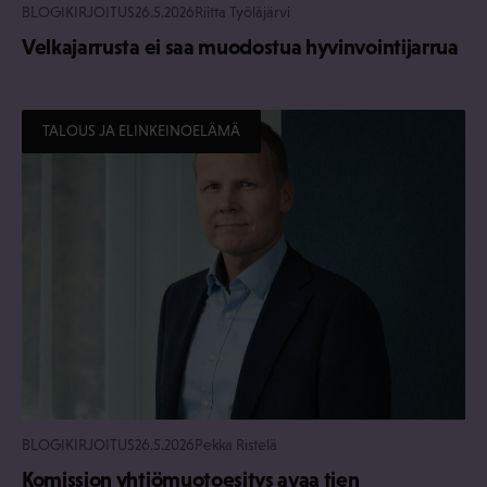
BLOGIKIRJOITUS
26.5.2026
Riitta Työläjärvi
Velkajarrusta ei saa muodostua hyvinvointijarrua
TALOUS JA ELINKEINOELÄMÄ
BLOGIKIRJOITUS
26.5.2026
Pekka Ristelä
Komission yhtiömuotoesitys avaa tien