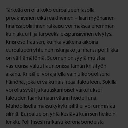
Tärkeää on olla koko euroalueen tasolla
proaktiivinen eikä reaktiivinen – liian myöhäinen
finanssipoliittinen ratkaisu voi maksaa enemmän
kuin akuutti ja tarpeeksi ekspansiivinen elvytys.
Kriisi osoittaa sen, kuinka vaikeina aikoina
euroalueen yhteinen riskinjako ja finanssipolitiikka
on välttämätöntä. Suomen on syytä muistaa
vastuunsa valuuttaunionissa tämän kriisityön
aikana. Kriisiä ei voi ajatella vain ulkopuolisena
häiriönä, joka ei vaikuttaisi reaalitalouteen. Sokilla
voi olla syvät ja kauaskantoiset vaikutukset
talouden taantumaan väärin hoidettuna.
Mahdolliselta maksukykykriisiltä ei voi ummistaa
silmiä. Euroalue on yhtä kestävä kuin sen heikoin
lenkki. Poliittisesti ratkaisu koronabondeista