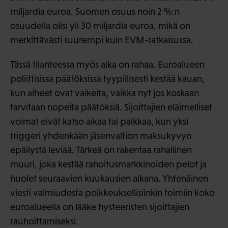
miljardia euroa. Suomen osuus noin 2 %:n
osuudella olisi yli 30 miljardia euroa, mikä on
merkittävästi suurempi kuin EVM-ratkaisussa.
Tässä tilanteessa myös aika on rahaa. Euroalueen
poliittisissa päätöksissä tyypillisesti kestää kauan,
kun aiheet ovat vaikeita, vaikka nyt jos koskaan
tarvitaan nopeita päätöksiä. Sijoittajien eläimelliset
voimat eivät katso aikaa tai paikkaa, kun yksi
triggeri yhdenkään jäsenvaltion maksukyvyn
epäilystä leviää. Tärkeä on rakentaa rahallinen
muuri, joka kestää rahoitusmarkkinoiden pelot ja
huolet seuraavien kuukausien aikana. Yhtenäinen
viesti valmiudesta poikkeuksellisiinkin toimiin koko
euroalueella on lääke hysteeristen sijoittajien
rauhoittamiseksi.