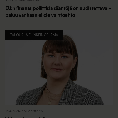
EU:n finanssipoliittisia sääntöjä on uudistettava –
paluu vanhaan ei ole vaihtoehto
TALOUS JA ELINKEINOELÄMÄ
15.4.2021
Anni Marttinen