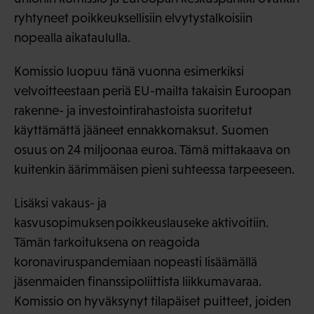
ryhtyneet poikkeuksellisiin elvytystalkoisiin
nopealla aikataululla.
Komissio luopuu tänä vuonna esimerkiksi
velvoitteestaan periä EU-mailta takaisin Euroopan
rakenne- ja investointirahastoista suoritetut
käyttämättä jääneet ennakkomaksut. Suomen
osuus on 24 miljoonaa euroa. Tämä mittakaava on
kuitenkin äärimmäisen pieni suhteessa tarpeeseen.
Lisäksi vakaus- ja
kasvusopimuksen poikkeuslauseke aktivoitiin.
Tämän tarkoituksena on reagoida
koronaviruspandemiaan nopeasti lisäämällä
jäsenmaiden finanssipoliittista liikkumavaraa.
Komissio on hyväksynyt tilapäiset puitteet, joiden