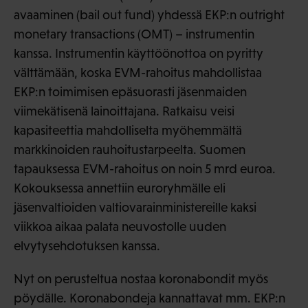
avaaminen (bail out fund) yhdessä EKP:n outright
monetary transactions (OMT) – instrumentin
kanssa. Instrumentin käyttöönottoa on pyritty
välttämään, koska EVM-rahoitus mahdollistaa
EKP:n toimimisen epäsuorasti jäsenmaiden
viimekätisenä lainoittajana. Ratkaisu veisi
kapasiteettia mahdolliselta myöhemmältä
markkinoiden rauhoitustarpeelta. Suomen
tapauksessa EVM-rahoitus on noin 5 mrd euroa.
Kokouksessa annettiin euroryhmälle eli
jäsenvaltioiden valtiovarainministereille kaksi
viikkoa aikaa palata neuvostolle uuden
elvytysehdotuksen kanssa.
Nyt on perusteltua nostaa koronabondit myös
pöydälle. Koronabondeja kannattavat mm. EKP:n