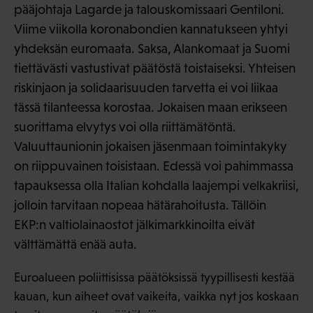
pääjohtaja Lagarde ja talouskomissaari Gentiloni.
Viime viikolla koronabondien kannatukseen yhtyi
yhdeksän euromaata. Saksa, Alankomaat ja Suomi
tiettävästi vastustivat päätöstä toistaiseksi. Yhteisen
riskinjaon ja solidaarisuuden tarvetta ei voi liikaa
tässä tilanteessa korostaa. Jokaisen maan erikseen
suorittama elvytys voi olla riittämätöntä.
Valuuttaunionin jokaisen jäsenmaan toimintakyky
on riippuvainen toisistaan. Edessä voi pahimmassa
tapauksessa olla Italian kohdalla laajempi velkakriisi,
jolloin tarvitaan nopeaa hätärahoitusta. Tällöin
EKP:n valtiolainaostot jälkimarkkinoilta eivät
välttämättä enää auta.
Euroalueen poliittisissa päätöksissä tyypillisesti kestää
kauan, kun aiheet ovat vaikeita, vaikka nyt jos koskaan