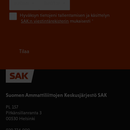
SUOMI
RUOTSI
(Pa
Hyväksyn tietojeni tallentamisen ja käsittelyn
SAK:n viestintärekisterin
mukaisesti *
Tilaa
Suomen Ammattiliittojen Keskusjärjestö SAK
PL 157
Pitkänsillanranta 3
00530 Helsinki