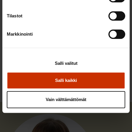
Euroryhmä = Euromaiden
valtiovarainministereiden neuvosto
Tilastot
Euroopan unionin neuvosto = EU jäsenmaiden
pääministerineuvosto, valmistelee ja hyväksyy
Markkinointi
ehdotuksia yhdessä Euroopan parlamentin kanssa
LÖYDÄ LISÄÄ TÄMÄNKALTAISTA SISÄLTÖÄ:
Salli valitut
EUROOPAN UNIONI
KORONAVIRUS
TALOUS
Salli kaikki
Vain välttämättömät