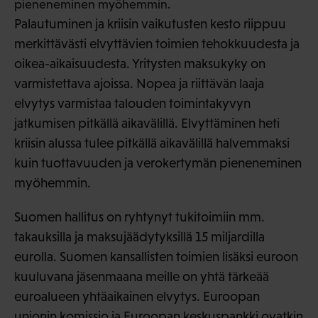
pieneneminen myöhemmin.
Palautuminen ja kriisin vaikutusten kesto riippuu
merkittävästi elvyttävien toimien tehokkuudesta ja
oikea-aikaisuudesta. Yritysten maksukyky on
varmistettava ajoissa. Nopea ja riittävän laaja
elvytys varmistaa talouden toimintakyvyn
jatkumisen pitkällä aikavälillä. Elvyttäminen heti
kriisin alussa tulee pitkällä aikavälillä halvemmaksi
kuin tuottavuuden ja verokertymän pieneneminen
myöhemmin.
Suomen hallitus on ryhtynyt tukitoimiin mm.
takauksilla ja maksujäädytyksillä 15 miljardilla
eurolla. Suomen kansallisten toimien lisäksi euroon
kuuluvana jäsenmaana meille on yhtä tärkeää
euroalueen yhtäaikainen elvytys. Euroopan
unionin komissio ja Euroopan keskuspankki ovatkin