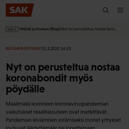
Hyppää
sisältöön
s
Näistä puhutaan
Blogi
Nyt on perusteltua nostaa koro…
a
k
·
31.3.2020 14:55
BLOGIKIRJOITUKSET
f
i
Nyt on perusteltua nostaa
koronabondit myös
pöydälle
Maailmalla levinneen koronaviruspandemian
vaikutukset reaalitalouteen ovat merkittävät.
Pandemian leviämisen estämiseksi monet yritykset
joutuvat jäädyttämään tai lopettamaan