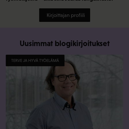
Kirjoittajan profiili
Uusimmat blogikirjoitukset
TERVE JA HYVÄ TYÖELÄMÄ