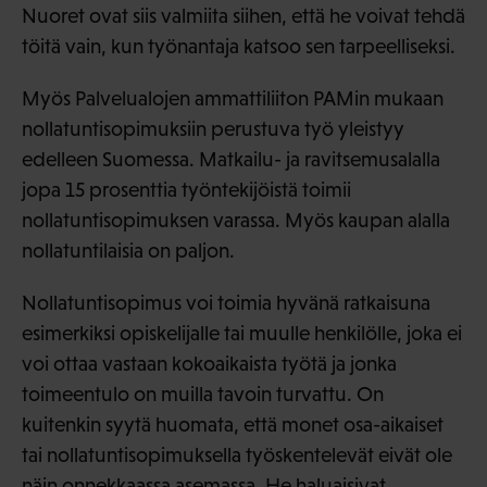
Nuoret ovat siis valmiita siihen, että he voivat tehdä
töitä vain, kun työnantaja katsoo sen tarpeelliseksi.
Myös Palvelualojen ammattiliiton PAMin mukaan
nollatuntisopimuksiin perustuva työ yleistyy
edelleen Suomessa. Matkailu- ja ravitsemusalalla
jopa 15 prosenttia työntekijöistä toimii
nollatuntisopimuksen varassa. Myös kaupan alalla
nollatuntilaisia on paljon.
Nollatuntisopimus voi toimia hyvänä ratkaisuna
esimerkiksi opiskelijalle tai muulle henkilölle, joka ei
voi ottaa vastaan kokoaikaista työtä ja jonka
toimeentulo on muilla tavoin turvattu. On
kuitenkin syytä huomata, että monet osa-aikaiset
tai nollatuntisopimuksella työskentelevät eivät ole
näin onnekkaassa asemassa. He haluaisivat