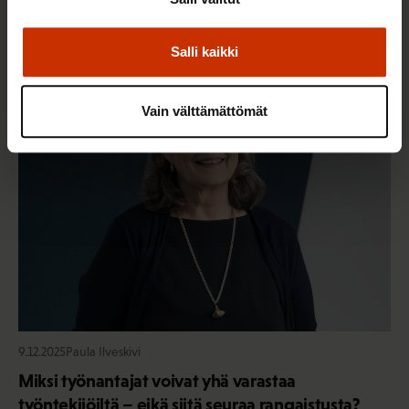
alustatyöntekijöitä käytetään hyväksi?
Salli kaikki
TYÖNTEKIJÄN OIKEUDET
Vain välttämättömät
9.12.2025
Paula Ilveskivi
Miksi työnantajat voivat yhä varastaa
työntekijöiltä – eikä siitä seuraa rangaistusta?