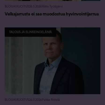
BLOGIKIRJOITUS
26.5.2026
Riitta Työläjärvi
Velkajarrusta ei saa muodostua hyvinvointijarrua
TALOUS JA ELINKEINOELÄMÄ
BLOGIKIRJOITUS
26.5.2026
Pekka Ristelä