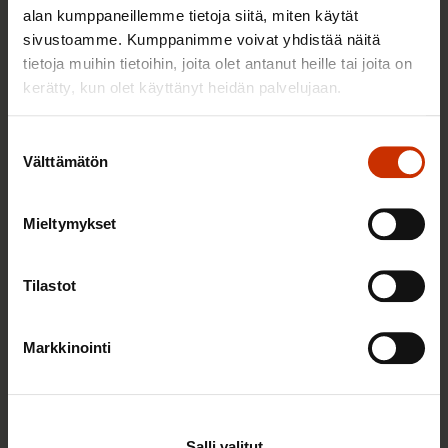
alan kumppaneillemme tietoja siitä, miten käytät
eivätkä itsensä työllistäjiä – viranomaisten on nyt
sivustoamme. Kumppanimme voivat yhdistää näitä
herättävä toimimaan
tietoja muihin tietoihin, joita olet antanut heille tai joita on
kerätty, kun olet käyttänyt heidän palvelujaan.
TYÖNTEKIJÄN OIKEUDET
Suostumuksen
Välttämätön
valinta
Mieltymykset
Tilastot
Markkinointi
3.2.2026
Paula Ilveskivi
Kenen kuuluu kantaa vastuu, kun
Salli valitut