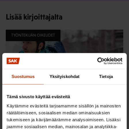
Lisää kirjoittajalta
TYÖNTEKIJÄN OIKEUDET
Suostumus
Yksityiskohdat
Tietoja
Tämä sivusto käyttää evästeitä
Käytämme evästeitä tarjoamamme sisällön ja mainosten
räätälöimiseen, sosiaalisen median ominaisuuksien
19.3.2026
Paula Ilveskivi
tukemiseen ja kävijämäärämme analysoimiseen. Lisäksi
jaamme sosiaalisen median, mainosalan ja analytiikka-
KHO vahvisti: Wolt-lähetit ovat työsuhteessa