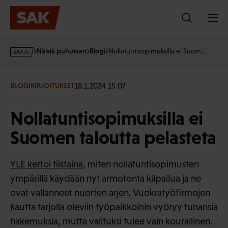
Hyppää
sisältöön
s
Näistä puhutaan
Blogi
Nollatuntisopimuksilla ei Suom…
a
k
·
18.1.2024 15:07
BLOGIKIRJOITUKSET
f
i
Nollatuntisopimuksilla ei
Suomen taloutta pelasteta
YLE kertoi tiistaina
, miten nollatuntisopimusten
ympärillä käydään nyt armotonta kilpailua ja ne
ovat vallanneet nuorten arjen. Vuokratyöfirmojen
kautta tarjolla oleviin työpaikkoihin vyöryy tuhansia
hakemuksia, mutta valituksi tulee vain kourallinen.