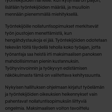
työntekijöiden harteille. Kun kysyntää on paljon,
lisätään työntekijöiden määrää, ja muulloin
mennään pienemmällä miehityksellä.
Työntekijöille nollatuntisopimukset merkitsevät
työn joustojen menettämistä, kun
hengähdystaukoja ei jää. Työntekijöiden odotetaan
tekevän töitä täydellä teholla koko työajan, jotta
työnantaja saa heistä irti maksimaalisen panoksen
mahdollisimman pienin kustannuksin.
Työhyvinvoinnin ja työkyvyn edistämisen
näkökulmasta tämä on valitettava kehityssuunta.
Nykyisen hallituksen ohjelmaan kirjatut työelämän
ja työntekijöiden oikeuksien heikennykset vain
pahentavat nollatuntisopimuksiin liittyviä
ongelmia. Maksimaalisen voiton tavoittelu