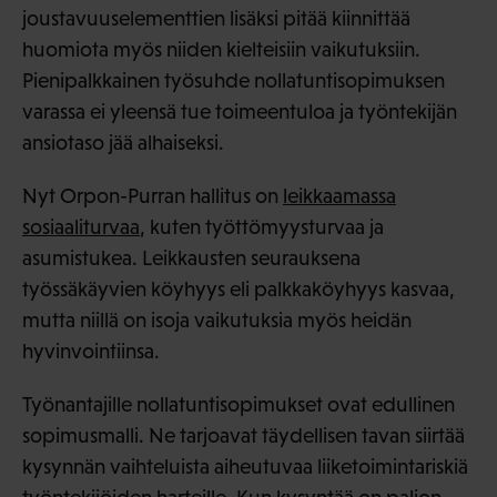
joustavuuselementtien lisäksi pitää kiinnittää
huomiota myös niiden kielteisiin vaikutuksiin.
Pienipalkkainen työsuhde nollatuntisopimuksen
varassa ei yleensä tue toimeentuloa ja työntekijän
ansiotaso jää alhaiseksi.
Nyt Orpon-Purran hallitus on
leikkaamassa
sosiaaliturvaa
, kuten työttömyysturvaa ja
asumistukea. Leikkausten seurauksena
työssäkäyvien köyhyys eli palkkaköyhyys kasvaa,
mutta niillä on isoja vaikutuksia myös heidän
hyvinvointiinsa.
Työnantajille nollatuntisopimukset ovat edullinen
sopimusmalli. Ne tarjoavat täydellisen tavan siirtää
kysynnän vaihteluista aiheutuvaa liiketoimintariskiä