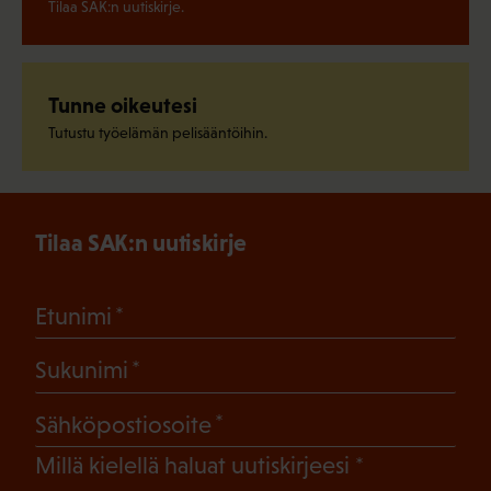
Tilaa SAK:n uutiskirje.
Tunne oikeutesi
Tutustu työelämän pelisääntöihin.
Tilaa SAK:n uutiskirje
(Pakollinen)
Etunimi
(Pakollinen)
Sukunimi
(Pakollinen)
Sähköpostiosoite
(Pakollinen)
Millä kielellä haluat uutiskirjeesi