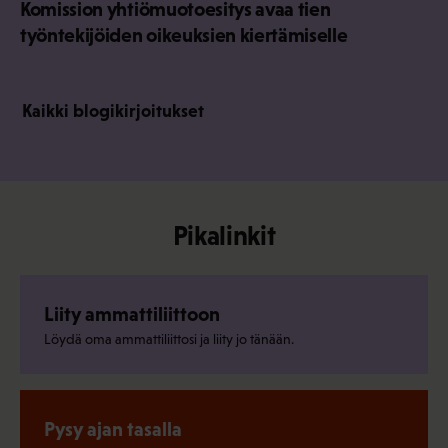
Komission yhtiömuotoesitys avaa tien
työntekijöiden oikeuksien kiertämiselle
Kaikki blogikirjoitukset
Pikalinkit
Liity ammattiliittoon
Löydä oma ammattiliittosi ja liity jo tänään.
Pysy ajan tasalla