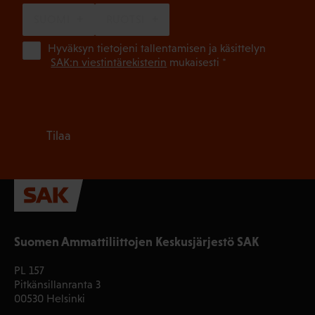
SUOMI
RUOTSI
(Pa
Hyväksyn tietojeni tallentamisen ja käsittelyn
SAK:n viestintärekisterin
mukaisesti *
Tilaa
Suomen Ammattiliittojen Keskusjärjestö SAK
PL 157
Pitkänsillanranta 3
00530 Helsinki