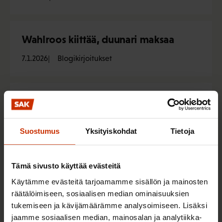
Wahlroos kiittää, duunari maksaa
7.1.2026
Blogikirjoitukset
Jarkko Eloranta: Leikkaako hallitus
työntekijöiltä arkipyhät vai ei?
Suostumus
Yksityiskohdat
Tietoja
23.9.2025
Uutiset
Tämä sivusto käyttää evästeitä
Metsäyhtiö suunnitteli vuorotyöläisille
Käytämme evästeitä tarjoamamme sisällön ja mainosten
yksilöllisen työaikamallin – ”Tieto
räätälöimiseen, sosiaalisen median ominaisuuksien
siitä, että työaikaa voi tarvittaessa
tukemiseen ja kävijämäärämme analysoimiseen. Lisäksi
säätää, on iso asia”
jaamme sosiaalisen median, mainosalan ja analytiikka-