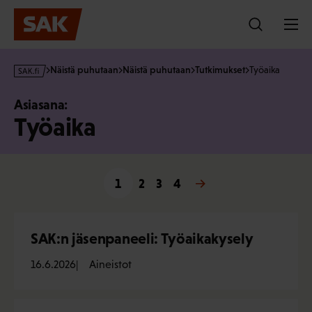
Hyppää
sisältöön
s
Näistä puhutaan
Näistä puhutaan
Tutkimukset
Työaika
a
k
Asiasana:
·
Työaika
f
i
1
2
3
Seuraava »
4
SAK:n jäsenpaneeli: Työaikakysely
16.6.2026
Aineistot