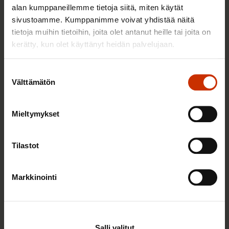
alan kumppaneillemme tietoja siitä, miten käytät
sivustoamme. Kumppanimme voivat yhdistää näitä
15.1.2025
Uutiset
tietoja muihin tietoihin, joita olet antanut heille tai joita on
kerätty, kun olet käyttänyt heidän palvelujaan.
Hallituksen sakset iskevät
Suostumuksen
Välttämätön
leipomotyöntekijöiden palkkoihin
valinta
19.6.2024
Blogikirjoitukset
Mieltymykset
Tilastot
Leipomotyölain 5 §:n kumoaminen
19.6.2024
Aineistot
Markkinointi
Nollatuntisopimuksilla ei Suomen
taloutta pelasteta
Salli valitut