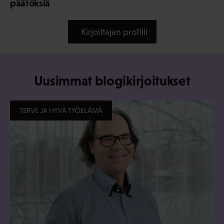
päätöksiä
Kirjoittajan profiili
Uusimmat blogikirjoitukset
TERVE JA HYVÄ TYÖELÄMÄ