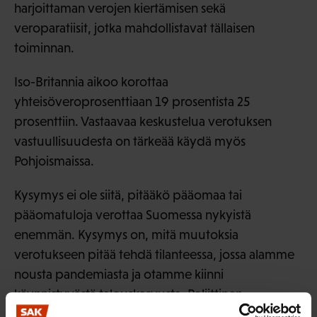
harjoittaman verojen kiertämisen sekä
veroparatiisit, jotka mahdollistavat tällaisen
toiminnan.
Iso-Britannia aikoo korottaa
yhteisöveroprosenttiaan 19 prosentista 25
prosenttiin. Vastaavaa keskustelua verotuksen
vastuullisuudesta on tärkeää käydä myös
Pohjoismaissa.
Kysymys ei ole siitä, pitääkö pääomaa tai
pääomatuloja verottaa Suomessa nykyistä
enemmän. Kysymys on, mitä muutoksia
verotukseen pitää tehdä tilanteessa, jossa alamme
nousta pandemiasta ja otamme kiinni
käynnistyvästä talouskasvusta. Poliittinen
konsensus näyttää olevan siitä, että