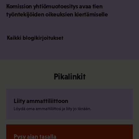
Komission yhtiömuotoesitys avaa tien
työntekijöiden oikeuksien kiertämiselle
Kaikki blogikirjoitukset
Pikalinkit
Liity ammattiliittoon
Löydä oma ammattiliittosi ja liity jo tänään.
Pysy ajan tasalla