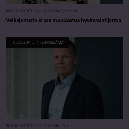
BLOGIKIRJOITUS
26.5.2026
Riitta Työläjärvi
Velkajarrusta ei saa muodostua hyvinvointijarrua
TALOUS JA ELINKEINOELÄMÄ
BLOGIKIRJOITUS
26.5.2026
Pekka Ristelä