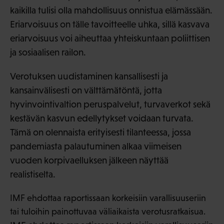
kaikilla tulisi olla mahdollisuus onnistua elämässään.
Eriarvoisuus on tälle tavoitteelle uhka, sillä kasvava
eriarvoisuus voi aiheuttaa yhteiskuntaan poliittisen
ja sosiaalisen railon.
Verotuksen uudistaminen kansallisesti ja
kansainvälisesti on välttämätöntä, jotta
hyvinvointivaltion peruspalvelut, turvaverkot sekä
kestävän kasvun edellytykset voidaan turvata.
Tämä on olennaista erityisesti tilanteessa, jossa
pandemiasta palautuminen alkaa viimeisen
vuoden korpivaelluksen jälkeen näyttää
realistiselta.
IMF ehdottaa raportissaan korkeisiin varallisuuseriin
tai tuloihin painottuvaa väliaikaista verotusratkaisua.