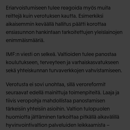
Eriarvoistumiseen tulee reagoida myös muita
reittejä kuin verotuksen kautta. Esimerkiksi
aikaisemmin keväällä hallitus päätti korottaa
ensiasunnon hankintaan tarkoitettujen yleislainojen
enimmäismääriä.
IMF:n viesti on selkeä. Valtioiden tulee panostaa
koulutukseen, terveyteen ja varhaiskasvatukseen
sekä yhteiskunnan turvaverkkojen vahvistamiseen.
Verotusta ei sovi unohtaa, sillä veroreformit
seuraavat edellä mainittuja toimenpiteitä. Laaja ja
tiivis veropohja mahdollistaa panostamisen
tärkeisiin yhteisiin asioihin. Valtion tulopuolen
huomiotta jättäminen tarkoittaa pitkällä aikavälillä
hyvinvointivaltion palveluiden leikkaamista –