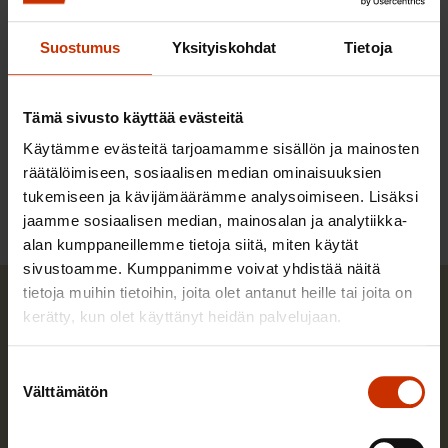
ansiotuloverotusta ei pidä kiristää.
Suostumus
Yksityiskohdat
Tietoja
Tämä sivusto käyttää evästeitä
LÖYDÄ LISÄÄ TÄMÄNKALTAISTA SISÄLTÖÄ:
Käytämme evästeitä tarjoamamme sisällön ja mainosten
räätälöimiseen, sosiaalisen median ominaisuuksien
KORONAVIRUS
TALOUS
VEROTUS
tukemiseen ja kävijämäärämme analysoimiseen. Lisäksi
jaamme sosiaalisen median, mainosalan ja analytiikka-
alan kumppaneillemme tietoja siitä, miten käytät
sivustoamme. Kumppanimme voivat yhdistää näitä
tietoja muihin tietoihin, joita olet antanut heille tai joita on
kerätty, kun olet käyttänyt heidän palvelujaan.
Suostumuksen
Välttämätön
valinta