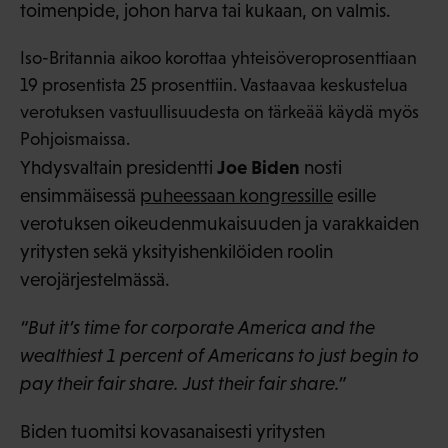
toimenpide, johon harva tai kukaan, on valmis.
Iso-Britannia aikoo korottaa yhteisöveroprosenttiaan
19 prosentista 25 prosenttiin. Vastaavaa keskustelua
verotuksen vastuullisuudesta on tärkeää käydä myös
Pohjoismaissa.
Joe Biden
Yhdysvaltain presidentti
nosti
ensimmäisessä
puheessaan kongressille
esille
verotuksen oikeudenmukaisuuden ja varakkaiden
yritysten sekä yksityishenkilöiden roolin
verojärjestelmässä.
“But it’s time for corporate America and the
wealthiest 1 percent of Americans to just begin to
pay their fair share. Just their fair share.”
Biden tuomitsi kovasanaisesti yritysten