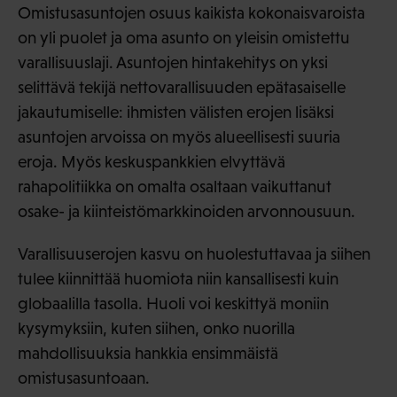
Omistusasuntojen osuus kaikista kokonaisvaroista
on yli puolet ja oma asunto on yleisin omistettu
varallisuuslaji. Asuntojen hintakehitys on yksi
selittävä tekijä nettovarallisuuden epätasaiselle
jakautumiselle: ihmisten välisten erojen lisäksi
asuntojen arvoissa on myös alueellisesti suuria
eroja. Myös keskuspankkien elvyttävä
rahapolitiikka on omalta osaltaan vaikuttanut
osake- ja kiinteistömarkkinoiden arvonnousuun.
Varallisuuserojen kasvu on huolestuttavaa ja siihen
tulee kiinnittää huomiota niin kansallisesti kuin
globaalilla tasolla. Huoli voi keskittyä moniin
kysymyksiin, kuten siihen, onko nuorilla
mahdollisuuksia hankkia ensimmäistä
omistusasuntoaan.