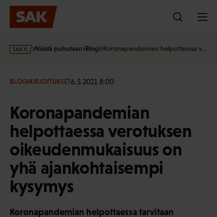
Hyppää
sisältöön
s
Näistä puhutaan
Blogi
Koronapandemian helpottaessa v…
a
k
·
6.5.2021 8:00
BLOGIKIRJOITUKSET
f
i
Koronapandemian
helpottaessa verotuksen
oikeudenmukaisuus on
yhä ajankohtaisempi
kysymys
Koronapandemian helpottaessa tarvitaan