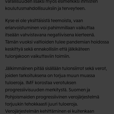
varallisuuden lisäksi myös esimerkiksi ihmisten
koulutusmahdollisuuksiin ja terveyteen.
Kyse ei ole yksittäisistä teemoista, vaan
eriarvoistuminen voi pahimmillaan vaikuttaa
itseään vahvistavana negatiivisena kierteenä.
Tämän vuoksi valtioiden tulee pandemian hoidossa
keskittyä sekä ennakollisiin että jälkikäteen
tulonjakoon vaikuttaviin toimiin.
Jälkimmäinen pitää sisällään tulonsiirrot sekä verot,
joiden tarkoituksena on torjua muun muassa
tuloeroja. IMF korostaa verotuksen
progressiivisuuden merkitystä. Suomen ja
Pohjoismaiden progressiivinen verojärjestelmä
torjuukin tehokkaasti juuri tuloeroja.
Verojärjestelmän kehittäminen ei kuitenkaan