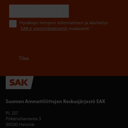
SUOMI
RUOTSI
(Pa
Hyväksyn tietojeni tallentamisen ja käsittelyn
SAK:n viestintärekisterin
mukaisesti *
Tilaa
Suomen Ammattiliittojen Keskusjärjestö SAK
PL 157
Pitkänsillanranta 3
00530 Helsinki