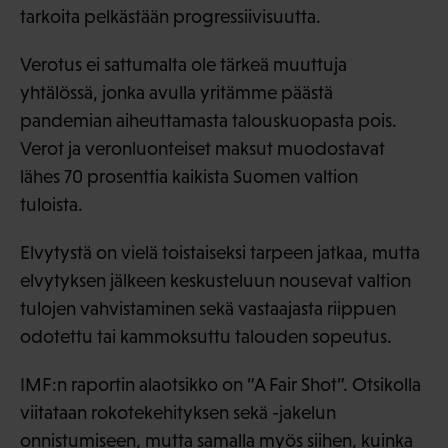
tarkoita pelkästään progressiivisuutta.
Verotus ei sattumalta ole tärkeä muuttuja
yhtälössä, jonka avulla yritämme päästä
pandemian aiheuttamasta talouskuopasta pois.
Verot ja veronluonteiset maksut muodostavat
lähes 70 prosenttia kaikista Suomen valtion
tuloista.
Elvytystä on vielä toistaiseksi tarpeen jatkaa, mutta
elvytyksen jälkeen keskusteluun nousevat valtion
tulojen vahvistaminen sekä vastaajasta riippuen
odotettu tai kammoksuttu talouden sopeutus.
IMF:n raportin alaotsikko on ”A Fair Shot”. Otsikolla
viitataan rokotekehityksen sekä -jakelun
onnistumiseen, mutta samalla myös siihen, kuinka