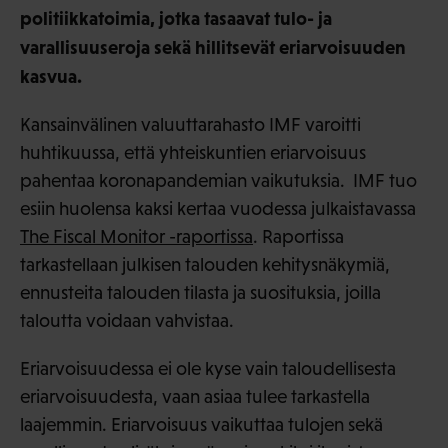
politiikkatoimia, jotka tasaavat tulo- ja
varallisuuseroja sekä hillitsevät eriarvoisuuden
kasvua.
Kansainvälinen valuuttarahasto IMF varoitti
huhtikuussa, että yhteiskuntien eriarvoisuus
pahentaa koronapandemian vaikutuksia. IMF tuo
esiin huolensa kaksi kertaa vuodessa julkaistavassa
The Fiscal Monitor -raportissa
. Raportissa
tarkastellaan julkisen talouden kehitysnäkymiä,
ennusteita talouden tilasta ja suosituksia, joilla
taloutta voidaan vahvistaa.
Eriarvoisuudessa ei ole kyse vain taloudellisesta
eriarvoisuudesta, vaan asiaa tulee tarkastella
laajemmin. Eriarvoisuus vaikuttaa tulojen sekä