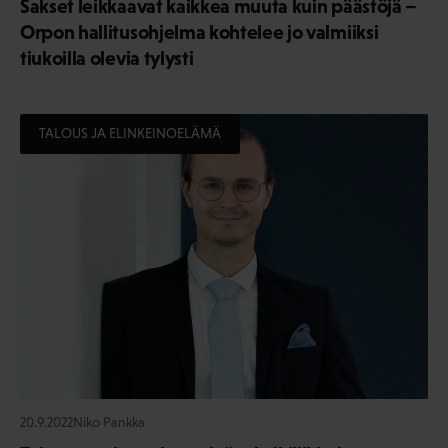
Sakset leikkaavat kaikkea muuta kuin päästöjä –
Orpon hallitusohjelma kohtelee jo valmiiksi
tiukoilla olevia tylysti
TALOUS JA ELINKEINOELÄMÄ
20.9.2022
Niko Pankka