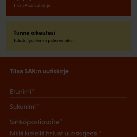
Tilaa SAK:n uutiskirje.
Tunne oikeutesi
Tutustu työelämän pelisääntöihin.
Tilaa SAK:n uutiskirje
(Pakollinen)
Etunimi
(Pakollinen)
Sukunimi
(Pakollinen)
Sähköpostiosoite
(Pakollinen)
Millä kielellä haluat uutiskirjeesi