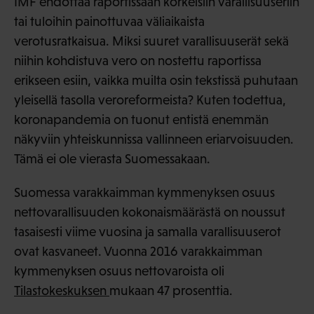
IMF ehdottaa raportissaan korkeisiin varallisuuseriin
tai tuloihin painottuvaa väliaikaista
verotusratkaisua. Miksi suuret varallisuuserät sekä
niihin kohdistuva vero on nostettu raportissa
erikseen esiin, vaikka muilta osin tekstissä puhutaan
yleisellä tasolla veroreformeista? Kuten todettua,
koronapandemia on tuonut entistä enemmän
näkyviin yhteiskunnissa vallinneen eriarvoisuuden.
Tämä ei ole vierasta Suomessakaan.
Suomessa varakkaimman kymmenyksen osuus
nettovarallisuuden kokonaismäärästä on noussut
tasaisesti viime vuosina ja samalla varallisuuserot
ovat kasvaneet. Vuonna 2016 varakkaimman
kymmenyksen osuus nettovaroista oli
Tilastokeskuksen
mukaan 47 prosenttia.