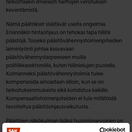
tarkoittaakin ilmeisesti haittojen verotuksen
keventämistä.
Nämä päätökset sisältävät useita ongelmia.
Ensinnäkin hintaohjaus on tehokas tapa hillitä
päästöjä. Toiseksi päästövähennystoimenpiteiden
laiminlyönti johtaa kasvavaan
päästövähennystarpeeseen muilla
politiikkasektoreilla, kuten hiilinielujen puolella.
Kolmanneksi päästövähennystoimia tulee
kompensoida ainoastaan silloin, kun se on
tarkoituksenmukaista eikä kohdistua kaikille.
Kompensaatiotoimenpiteiden ei tule mitätöidä
tavoiteltua päästöohjausvaikutusta.
Päästöjen näkökulman lisäksi huomionarvoinen on
myös valtiontalouden näkökulma. Polttoaineiden