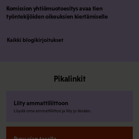
Komission yhtiömuotoesitys avaa tien
työntekijöiden oikeuksien kiertämiselle
Kaikki blogikirjoitukset
Pikalinkit
Liity ammattiliittoon
Löydä oma ammattiliittosi ja liity jo tänään.
Pysy ajan tasalla