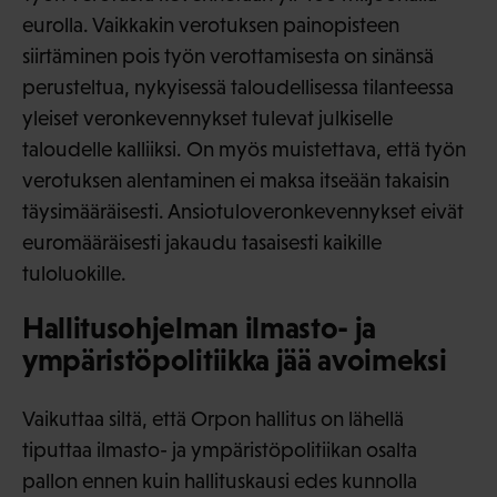
eurolla. Vaikkakin verotuksen painopisteen
siirtäminen pois työn verottamisesta on sinänsä
perusteltua, nykyisessä taloudellisessa tilanteessa
yleiset veronkevennykset tulevat julkiselle
taloudelle kalliiksi. On myös muistettava, että työn
verotuksen alentaminen ei maksa itseään takaisin
täysimääräisesti. Ansiotuloveronkevennykset eivät
euromääräisesti jakaudu tasaisesti kaikille
tuloluokille.
Hallitusohjelman ilmasto- ja
ympäristöpolitiikka jää avoimeksi
Vaikuttaa siltä, että Orpon hallitus on lähellä
tiputtaa ilmasto- ja ympäristöpolitiikan osalta
pallon ennen kuin hallituskausi edes kunnolla