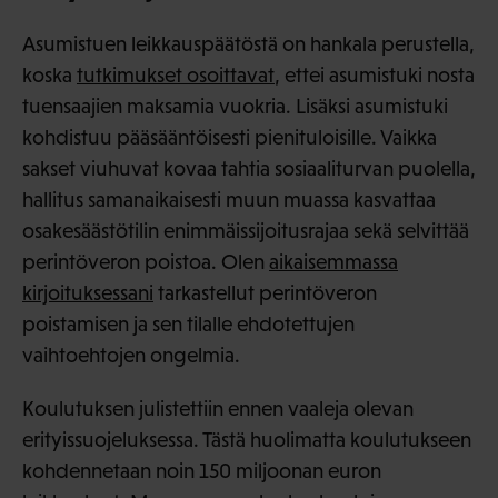
Asumistuen leikkauspäätöstä on hankala perustella,
koska
tutkimukset osoittavat
, ettei asumistuki nosta
tuensaajien maksamia vuokria. Lisäksi asumistuki
kohdistuu pääsääntöisesti pienituloisille. Vaikka
sakset viuhuvat kovaa tahtia sosiaaliturvan puolella,
hallitus samanaikaisesti muun muassa kasvattaa
osakesäästötilin enimmäissijoitusrajaa sekä selvittää
perintöveron poistoa. Olen
aikaisemmassa
kirjoituksessani
tarkastellut perintöveron
poistamisen ja sen tilalle ehdotettujen
vaihtoehtojen ongelmia.
Koulutuksen julistettiin ennen vaaleja olevan
erityissuojeluksessa. Tästä huolimatta koulutukseen
kohdennetaan noin 150 miljoonan euron