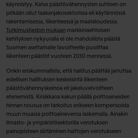
käynnistyy. Katse päästövähennysten suhteen on
pitkään ollut taakanjakosektorissa eli käytännössä
rakentamisessa, liikenteessä ja maataloudessa.
Tutkimustiedon mukaan
markkinaehtoisen
kehityksen nykyuralla ei ole mahdollista päästä
Suomen asettamalle tavoitteelle puolittaa
liikenteen päästöt vuoteen 2030 mennessä.
Onkin eriskummallista, että hallitus päättää jarruttaa
edellisen hallituksen keskeisintä liikenteen
päästövähennyskeinoa eli jakeluvelvoitteen
etenemistä. Kirsikkana kakun päällä polttoaineiden
hinnan nousua on tarkoitus erikseen kompensoida
muun muassa polttoaineveroa laskemalla. Ainakin
ilmasto- ja ympäristösektorilla verotuksen
painopisteen siirtäminen haittojen verotukseen