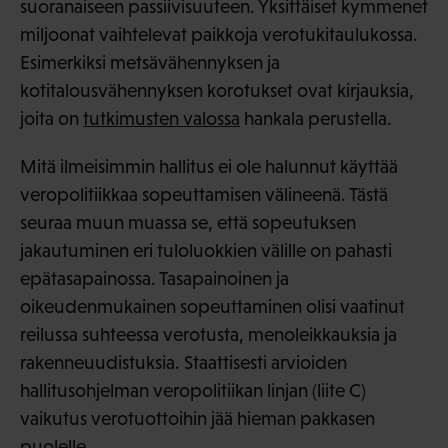
suoranaiseen passiivisuuteen. Yksittäiset kymmenet
miljoonat vaihtelevat paikkoja verotukitaulukossa.
Esimerkiksi metsävähennyksen ja
kotitalousvähennyksen korotukset ovat kirjauksia,
joita on
tutkimusten valossa
hankala perustella.
Mitä ilmeisimmin hallitus ei ole halunnut käyttää
veropolitiikkaa sopeuttamisen välineenä. Tästä
seuraa muun muassa se, että sopeutuksen
jakautuminen eri tuloluokkien välille on pahasti
epätasapainossa. Tasapainoinen ja
oikeudenmukainen sopeuttaminen olisi vaatinut
reilussa suhteessa verotusta, menoleikkauksia ja
rakenneuudistuksia. Staattisesti arvioiden
hallitusohjelman veropolitiikan linjan (liite C)
vaikutus verotuottoihin jää hieman pakkasen
puolelle.