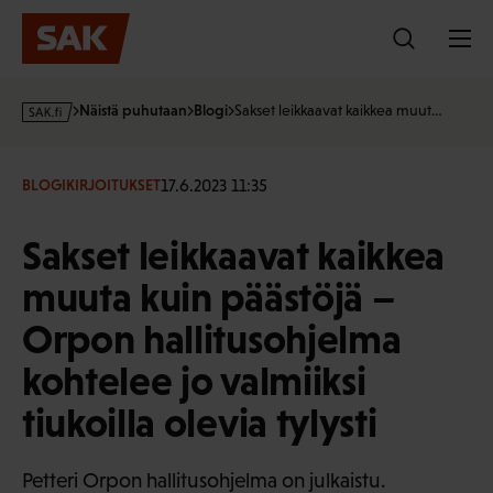
Hyppää
sisältöön
s
Näistä puhutaan
Blogi
Sakset leikkaavat kaikkea muut…
a
k
·
17.6.2023 11:35
BLOGIKIRJOITUKSET
f
i
Sakset leikkaavat kaikkea
muuta kuin päästöjä –
Orpon hallitusohjelma
kohtelee jo valmiiksi
tiukoilla olevia tylysti
Petteri Orpon hallitusohjelma on julkaistu.