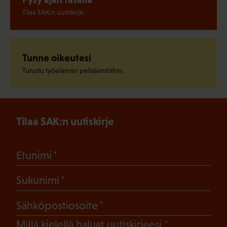
Tilaa SAK:n uutiskirje.
Tunne oikeutesi
Tutustu työelämän pelisääntöihin.
Tilaa SAK:n uutiskirje
(Pakollinen)
Etunimi
(Pakollinen)
Sukunimi
(Pakollinen)
Sähköpostiosoite
(Pakollinen)
Millä kielellä haluat uutiskirjeesi