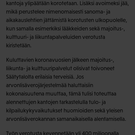
kantoja ylipäätään korotetaan. Lisäksi avoimeksi jää,
mikä perustelee nimenomaisesti sanoma- ja
aikakauslehtien jättämistä korotusten ulkopuolelle,
kun samalla esimerkiksi lääkkeiden sekä majoitus-,
kulttuuri- ja liikuntapalveluiden verotusta
kiristetään.
Kuluttavien koronavuosien jälkeen majoitus-,
liikunta- ja kulttuuripalvelut olisivat toivoneet
Säätytalolta erilaisia terveisiä. Jos
arvonlisäverojärjestelmää haluttaisiin
kokonaisuutena muuttaa, tämä tulisi toteuttaa
alennettujen kantojen tarkastelulla tulo- ja
kilpailukykyvaikutukset huomioiden sekä yleisen
arvonlisäverokannan samanaikaisella alentamisella.
Työn verotusta kevennetään yli 400 miljoonalla