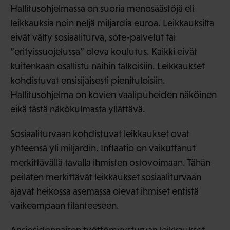
Hallitusohjelmassa on suoria menosäästöjä eli
leikkauksia noin neljä miljardia euroa. Leikkauksilta
eivät välty sosiaaliturva, sote-palvelut tai
”erityissuojelussa” oleva koulutus. Kaikki eivät
kuitenkaan osallistu näihin talkoisiin. Leikkaukset
kohdistuvat ensisijaisesti pienituloisiin.
Hallitusohjelma on kovien vaalipuheiden näköinen
eikä tästä näkökulmasta yllättävä.
Sosiaaliturvaan kohdistuvat leikkaukset ovat
yhteensä yli miljardin. Inflaatio on vaikuttanut
merkittävällä tavalla ihmisten ostovoimaan. Tähän
peilaten merkittävät leikkaukset sosiaaliturvaan
ajavat heikossa asemassa olevat ihmiset entistä
vaikeampaan tilanteeseen.