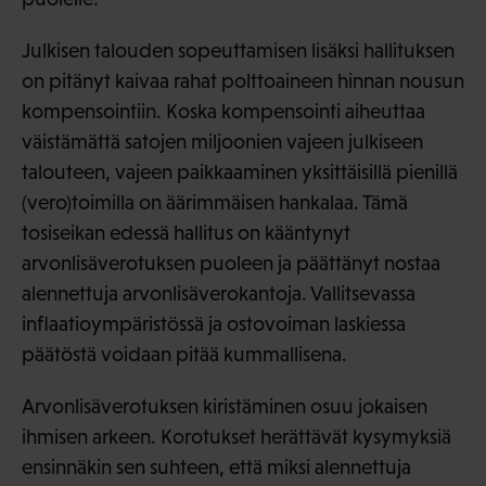
Julkisen talouden sopeuttamisen lisäksi hallituksen
on pitänyt kaivaa rahat polttoaineen hinnan nousun
kompensointiin. Koska kompensointi aiheuttaa
väistämättä satojen miljoonien vajeen julkiseen
talouteen, vajeen paikkaaminen yksittäisillä pienillä
(vero)toimilla on äärimmäisen hankalaa. Tämä
tosiseikan edessä hallitus on kääntynyt
arvonlisäverotuksen puoleen ja päättänyt nostaa
alennettuja arvonlisäverokantoja. Vallitsevassa
inflaatioympäristössä ja ostovoiman laskiessa
päätöstä voidaan pitää kummallisena.
Arvonlisäverotuksen kiristäminen osuu jokaisen
ihmisen arkeen. Korotukset herättävät kysymyksiä
ensinnäkin sen suhteen, että miksi alennettuja