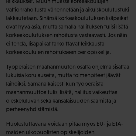
leikkaukset. Muun muassa korkeakoulujen
valtionrahoitusta vähennetään ja aikuiskoulutustuki
lakkautetaan. Sinänsä korkeakoulutuksen lisäpaikat
ovat hyvä asia, mutta samalla hallituksen tulisi lisätä
korkeakoulutuksen rahoitusta vastaavasti. Jos näin
ei tehdä, lisäpaikat tarkoittavat leikkausta
korkeakoulujen rahoitukseen per opiskelija.
Työperäisen maahanmuuton osalta ohjelma sisältää
lukuisia korulauseita, mutta toimenpiteet jäävät
laihoiksi. Samanaikaisesti kun työperäistä
maahanmuuttoa tulisi lisätä, hallitus vaikeuttaa
oleskeluluvan sekä kansalaisuuden saamista ja
perheenyhdistämistä.
Huolestuttavana voidaan pitää myös EU- ja ETA-
maiden ulkopuolisten opiskelijoiden