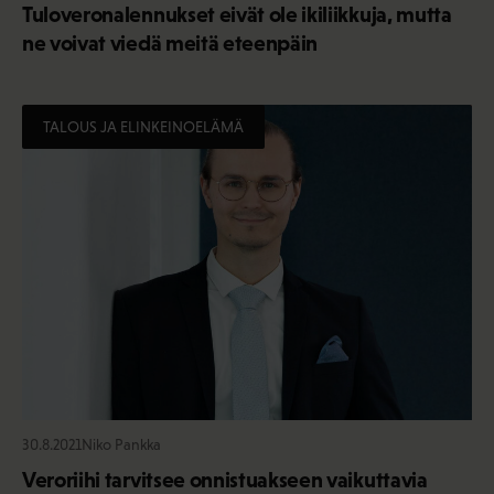
Tuloveronalennukset eivät ole ikiliikkuja, mutta
ne voivat viedä meitä eteenpäin
TALOUS JA ELINKEINOELÄMÄ
30.8.2021
Niko Pankka
Veroriihi tarvitsee onnistuakseen vaikuttavia