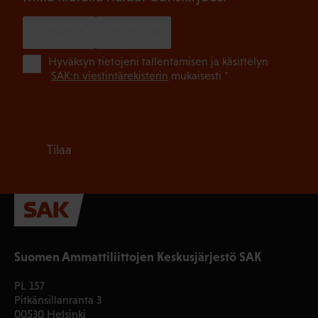
SUOMI
RUOTSI
(Pa
Hyväksyn tietojeni tallentamisen ja käsittelyn
SAK:n viestintärekisterin
mukaisesti *
Tilaa
Suomen Ammattiliittojen Keskusjärjestö SAK
PL 157
Pitkänsillanranta 3
00530 Helsinki