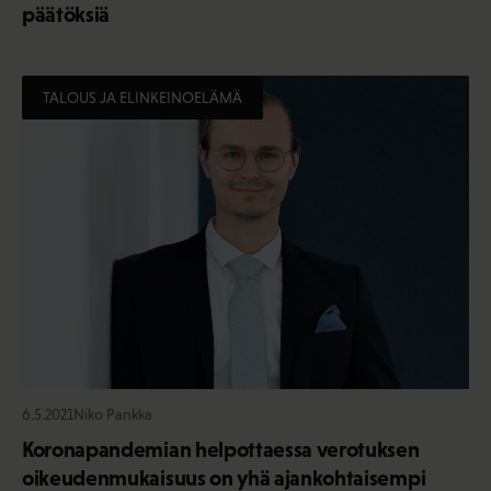
päätöksiä
TALOUS JA ELINKEINOELÄMÄ
6.5.2021
Niko Pankka
Koronapandemian helpottaessa verotuksen
oikeudenmukaisuus on yhä ajankohtaisempi