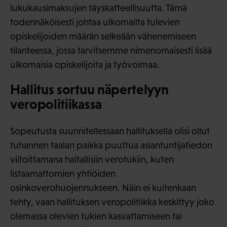
lukukausimaksujen täyskatteellisuutta. Tämä
todennäköisesti johtaa ulkomailta tulevien
opiskelijoiden määrän selkeään vähenemiseen
tilanteessa, jossa tarvitsemme nimenomaisesti lisää
ulkomaisia opiskelijoita ja työvoimaa.
Hallitus sortuu näpertelyyn
veropolitiikassa
Sopeutusta suunnitellessaan hallituksella olisi ollut
tuhannen taalan paikka puuttua asiantuntijatiedon
viitoittamana haitallisiin verotukiin, kuten
listaamattomien yhtiöiden
osinkoverohuojennukseen. Näin ei kuitenkaan
tehty, vaan hallituksen veropolitiikka keskittyy joko
olemassa olevien tukien kasvattamiseen tai