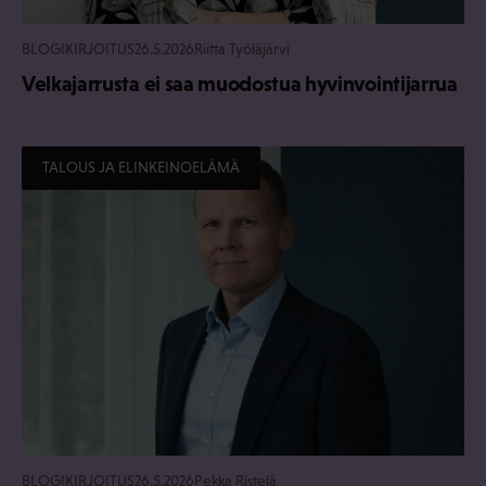
BLOGIKIRJOITUS
26.5.2026
Riitta Työläjärvi
Velkajarrusta ei saa muodostua hyvinvointijarrua
TALOUS JA ELINKEINOELÄMÄ
BLOGIKIRJOITUS
26.5.2026
Pekka Ristelä