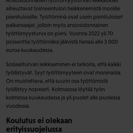
Ansiosidonnaisen työttömyysturvan leikkaukset
aiheuttavat toimeentulon heikkenemistä monille
pienituloisille. Työttöminä ovat usein pienituloiset
palkansaajat, jolloin myös ansiosidonnainen
työttömyysturva on pieni. Vuonna 2022 yli 70
prosenttia työttömäksi jäävistä tienasi alle 3 000
euroa kuukaudessa.
Sosiaaliturvan leikkaaminen ei tarkoita, että kaikki
työllistyvät. Syyt työttömyyteen ovat moninaisia.
On muistettava, että suurin osa työttömistä
työllistyy nopeasti. Kolmasosa löytää työn
kolmessa kuukaudessa ja yli puolet alle puolessa
vuodessa.
Koulutus ei olekaan
erityissuojelussa