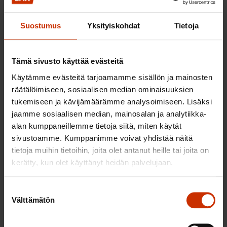
verotuksen keventämisen kustannus on noin 40
miljoonaa euroa per yksi sentti litralta. Esimerkiksi
Suostumus
Yksityiskohdat
Tietoja
kymmenen sentin polttoaineen hinnan korotuksen
kompensointi maksaisi julkiselle taloudelle noin
Tämä sivusto käyttää evästeitä
400 miljoonaa euroa.
Käytämme evästeitä tarjoamamme sisällön ja mainosten
Liikenteen ohjaustoimien kustannuksia tulisi peilata
räätälöimiseen, sosiaalisen median ominaisuuksien
tukemiseen ja kävijämäärämme analysoimiseen. Lisäksi
niihin kustannuksiin, jotka realisoituvat, jos emme
jaamme sosiaalisen median, mainosalan ja analytiikka-
saavuta asetettuja päästötavoitteita. Todellisena
alan kumppaneillemme tietoja siitä, miten käytät
kummajaisena voidaan pitää jakeluvelvoitteen
sivustoamme. Kumppanimme voivat yhdistää näitä
täyttämättä jättämiseen liittyvän seuraamusmaksun
tietoja muihin tietoihin, joita olet antanut heille tai joita on
tason porrastamista. Käytännössä kirjaus tarkoittaa,
kerätty, kun olet käyttänyt heidän palvelujaan.
että hallitus kannustaa toimijoita rikkomaan lakia.
Suostumuksen
Toimet hiilinielujen vahvistamiseksi jäävät
Välttämätön
valinta
riittämättömiksi. Ohjelman mukaisesti hallitus