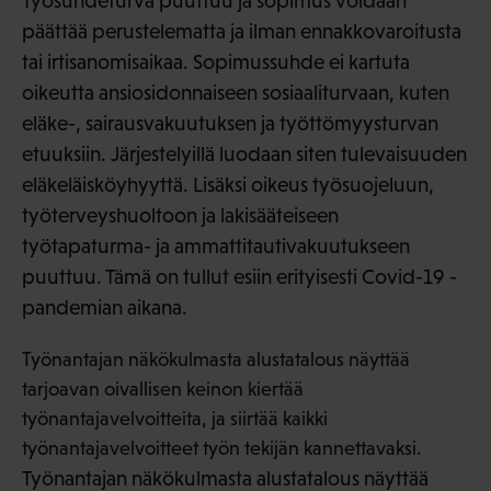
Työsuhdeturva puuttuu ja sopimus voidaan
päättää perustelematta ja ilman ennakkovaroitusta
tai irtisanomisaikaa. Sopimussuhde ei kartuta
oikeutta ansiosidonnaiseen sosiaaliturvaan, kuten
eläke-, sairausvakuutuksen ja työttömyysturvan
etuuksiin. Järjestelyillä luodaan siten tulevaisuuden
eläkeläisköyhyyttä. Lisäksi oikeus työsuojeluun,
työterveyshuoltoon ja lakisääteiseen
työtapaturma- ja ammattitautivakuutukseen
puuttuu. Tämä on tullut esiin erityisesti Covid-19 -
pandemian aikana.
Työnantajan näkökulmasta alustatalous näyttää
tarjoavan oivallisen keinon kiertää
työnantajavelvoitteita, ja siirtää kaikki
työnantajavelvoitteet työn tekijän kannettavaksi.
Työnantajan näkökulmasta alustatalous näyttää