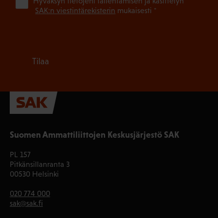
(Pa
Hyväksyn tietojeni tallentamisen ja käsittelyn
SAK:n viestintärekisterin
mukaisesti *
Tilaa
Suomen Ammattiliittojen Keskusjärjestö SAK
PL 157
Pitkänsillanranta 3
00530 Helsinki
020 774 000
sak@sak.fi