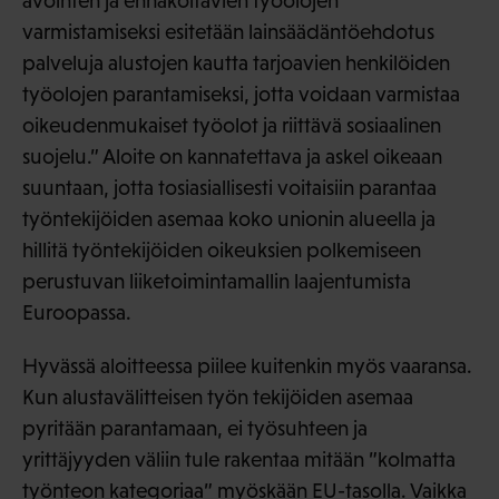
avointen ja ennakoitavien työolojen
varmistamiseksi esitetään lainsäädäntöehdotus
palveluja alustojen kautta tarjoavien henkilöiden
työolojen parantamiseksi, jotta voidaan varmistaa
oikeudenmukaiset työolot ja riittävä sosiaalinen
suojelu.” Aloite on kannatettava ja askel oikeaan
suuntaan, jotta tosiasiallisesti voitaisiin parantaa
työntekijöiden asemaa koko unionin alueella ja
hillitä työntekijöiden oikeuksien polkemiseen
perustuvan liiketoimintamallin laajentumista
Euroopassa.
Hyvässä aloitteessa piilee kuitenkin myös vaaransa.
Kun alustavälitteisen työn tekijöiden asemaa
pyritään parantamaan, ei työsuhteen ja
yrittäjyyden väliin tule rakentaa mitään ”kolmatta
työnteon kategoriaa” myöskään EU-tasolla. Vaikka