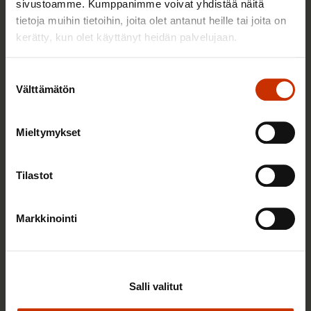
sivustoamme. Kumppanimme voivat yhdistää näitä
tietoja muihin tietoihin, joita olet antanut heille tai joita on
kerätty, kun olet käyttänyt heidän palvelujaan.
TYÖNTEKIJÄN OIKEUDET
Suostumuksen
Välttämätön
valinta
Mieltymykset
Tilastot
Markkinointi
19.3.2026
Paula Ilveskivi
KHO vahvisti: Wolt-lähetit ovat työsuhteessa
eivätkä itsensä työllistäjiä – viranomaisten on nyt
Salli valitut
herättävä toimimaan