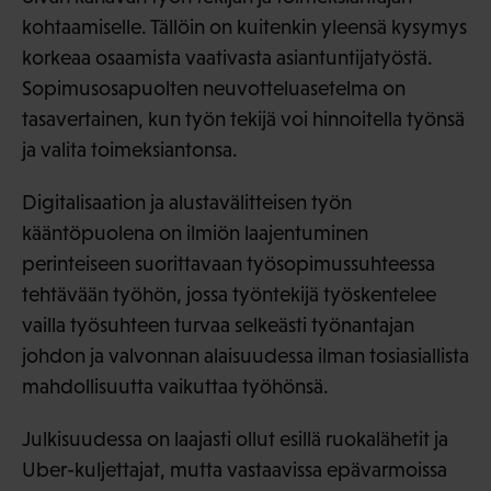
kohtaamiselle. Tällöin on kuitenkin yleensä kysymys
korkeaa osaamista vaativasta asiantuntijatyöstä.
Sopimusosapuolten neuvotteluasetelma on
tasavertainen, kun työn tekijä voi hinnoitella työnsä
ja valita toimeksiantonsa.
Digitalisaation ja alustavälitteisen työn
kääntöpuolena on ilmiön laajentuminen
perinteiseen suorittavaan työsopimussuhteessa
tehtävään työhön, jossa työntekijä työskentelee
vailla työsuhteen turvaa selkeästi työnantajan
johdon ja valvonnan alaisuudessa ilman tosiasiallista
mahdollisuutta vaikuttaa työhönsä.
Julkisuudessa on laajasti ollut esillä ruokalähetit ja
Uber-kuljettajat, mutta vastaavissa epävarmoissa