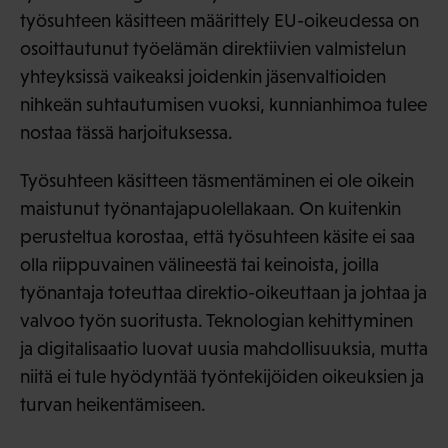
työsuhteen käsitteen määrittely EU-oikeudessa on
osoittautunut työelämän direktiivien valmistelun
yhteyksissä vaikeaksi joidenkin jäsenvaltioiden
nihkeän suhtautumisen vuoksi, kunnianhimoa tulee
nostaa tässä harjoituksessa.
Työsuhteen käsitteen täsmentäminen ei ole oikein
maistunut työnantajapuolellakaan. On kuitenkin
perusteltua korostaa, että työsuhteen käsite ei saa
olla riippuvainen välineestä tai keinoista, joilla
työnantaja toteuttaa direktio-oikeuttaan ja johtaa ja
valvoo työn suoritusta. Teknologian kehittyminen
ja digitalisaatio luovat uusia mahdollisuuksia, mutta
niitä ei tule hyödyntää työntekijöiden oikeuksien ja
turvan heikentämiseen.