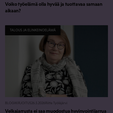
Voiko työelämä olla hyvää ja tuottavaa samaan
aikaan?
TALOUS JA ELINKEINOELÄMÄ
BLOGIKIRJOITUS
26.5.2026
Riitta Työläjärvi
Velkajarrusta ei saa muodostua hyvinvointijarrua