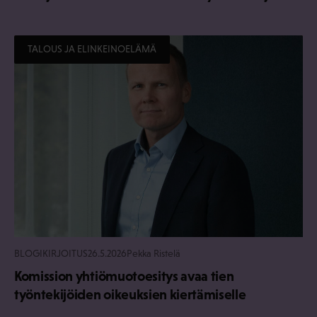
TALOUS JA ELINKEINOELÄMÄ
BLOGIKIRJOITUS
26.5.2026
Pekka Ristelä
Komission yhtiömuotoesitys avaa tien
työntekijöiden oikeuksien kiertämiselle