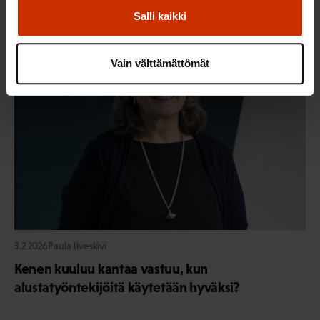
Salli kaikki
TYÖNTEKIJÄN OIKEUDET
Vain välttämättömät
3.2.2026
Paula Ilveskivi
Kenen kuuluu kantaa vastuu, kun
alustatyöntekijöitä käytetään hyväksi?