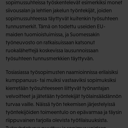
sopimussuhteissa työskentelevät esimerkiksi monet
siivousalan ja lehtien jakelun työntekijät, joiden
sopimussuhteessa täyttyvät kuitenkin työsuhteen
tunnusmerkit. Tämä on todettu useiden EU-
maiden tuomioistuimissa, ja Suomessakin
työneuvosto on ratkaisuissaan katsonut
ruokalähettejä koskevissa lausunnoissaan
työsuhteen tunnusmerkkien täyttyvän.
Tosiasiassa työsopimusten naamioinnissa erilaisiksi
kumppanuus- tai muiksi vastaaviksi sopimuksiksi
kierretään työsuhteeseen liittyvät työnantajan
velvoitteet ja jätetään työntekijät työlainsäädännön
turvaa vaille. Näissä työn tekemisen järjestelyissä
työntekijöiden toimeentulo on epävarmaa ja täysin
riippuvainen tarjolla olevista työtilaisuuksista.