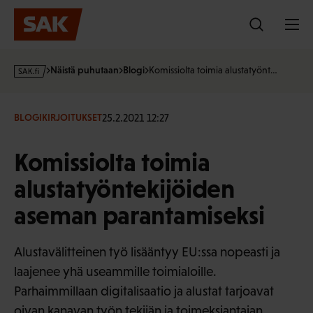
Hyppää
sisältöön
s
Näistä puhutaan
Blogi
Komissiolta toimia alustatyönt…
a
k
·
25.2.2021 12:27
BLOGIKIRJOITUKSET
f
i
Komissiolta toimia
alustatyöntekijöiden
aseman parantamiseksi
Alustavälitteinen työ lisääntyy EU:ssa nopeasti ja
laajenee yhä useammille toimialoille.
Parhaimmillaan digitalisaatio ja alustat tarjoavat
oivan kanavan työn tekijän ja toimeksiantajan