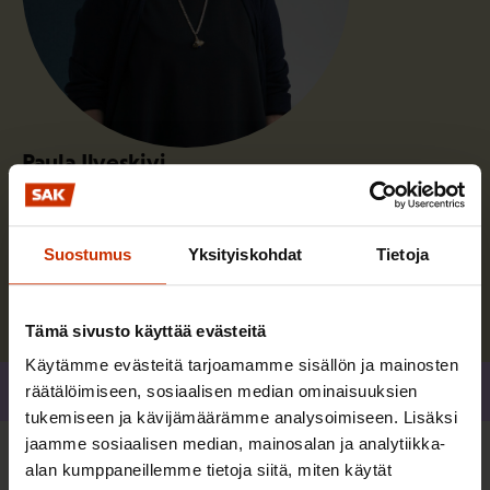
Paula Ilveskivi
Työskentelen juristina SAK:n työ ja turva -osastolla.
Suostumus
Yksityiskohdat
Tietoja
Lue lisää kirjoittajasta
Tämä sivusto käyttää evästeitä
Käytämme evästeitä tarjoamamme sisällön ja mainosten
Jaa
räätälöimiseen, sosiaalisen median ominaisuuksien
tukemiseen ja kävijämäärämme analysoimiseen. Lisäksi
jaamme sosiaalisen median, mainosalan ja analytiikka-
alan kumppaneillemme tietoja siitä, miten käytät
Lisää kirjoittajalta