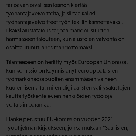
tarjoavan oivallisen keinon kiertää
työnantajavelvoitteita, ja siirtää kaikki
työnantajavelvoitteet työn tekijän kannettavaksi.
Lisäksi alustatalous tarjoaa mahdollisuuden
harmaaseen talouteen, kun alustojen valvonta on
osoittautunut lähes mahdottomaksi.
Tilanteeseen on herätty myös Euroopan Unionissa,
kun komissio on käynnistänyt eurooppalaisten
työmarkkinaosapuolten ensimmäisen vaiheen
kuulemisen siitä, miten digitaalisten välitysalustojen
kautta työskentelevien henkilöiden työoloja
voitaisiin parantaa.
Hanke perustuu EU-komission vuoden 2021
työohjelman kirjaukseen, jonka mukaan ”Säällisten,