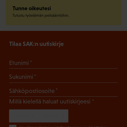
Tunne oikeutesi
Tutustu työelämän pelisääntöihin.
Tilaa SAK:n uutiskirje
(Pakollinen)
Etunimi
(Pakollinen)
Sukunimi
(Pakollinen)
Sähköpostiosoite
(Pakollinen)
Millä kielellä haluat uutiskirjeesi
SUOMI
RUOTSI