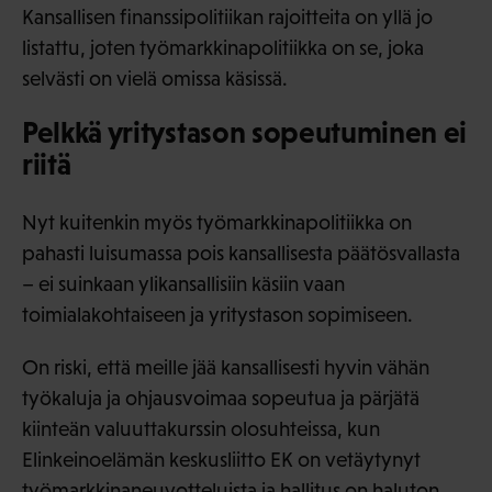
Kansallisen finanssipolitiikan rajoitteita on yllä jo
listattu, joten työmarkkinapolitiikka on se, joka
selvästi on vielä omissa käsissä.
Pelkkä yritystason sopeutuminen ei
riitä
Nyt kuitenkin myös työmarkkinapolitiikka on
pahasti luisumassa pois kansallisesta päätösvallasta
– ei suinkaan ylikansallisiin käsiin vaan
toimialakohtaiseen ja yritystason sopimiseen.
On riski, että meille jää kansallisesti hyvin vähän
työkaluja ja ohjausvoimaa sopeutua ja pärjätä
kiinteän valuuttakurssin olosuhteissa, kun
Elinkeinoelämän keskusliitto EK on vetäytynyt
työmarkkinaneuvotteluista ja hallitus on haluton