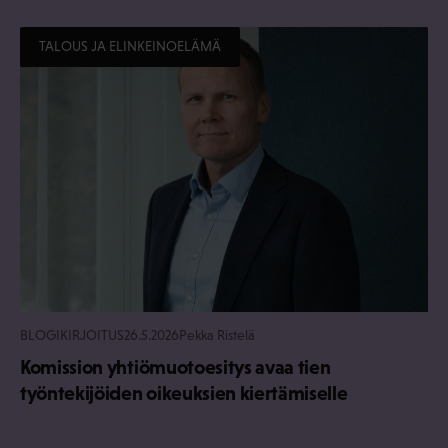
TALOUS JA ELINKEINOELÄMÄ
BLOGIKIRJOITUS
26.5.2026
Pekka Ristelä
Komission yhtiömuotoesitys avaa tien
työntekijöiden oikeuksien kiertämiselle