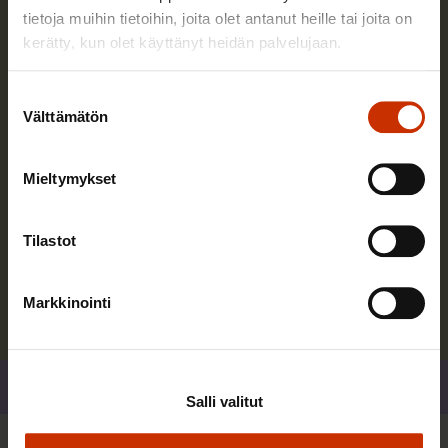
tietoja muihin tietoihin, joita olet antanut heille tai joita on
kerätty, kun olet käyttänyt heidän palvelujaan.
Suostumuksen
Välttämätön
valinta
Jarkko Eloranta
Mieltymykset
Toimin SAK:n puheenjohtajana ja vastaan järjestön
johtamisesta.
Tilastot
Lue lisää kirjoittajasta
Markkinointi
Jaa
Salli valitut