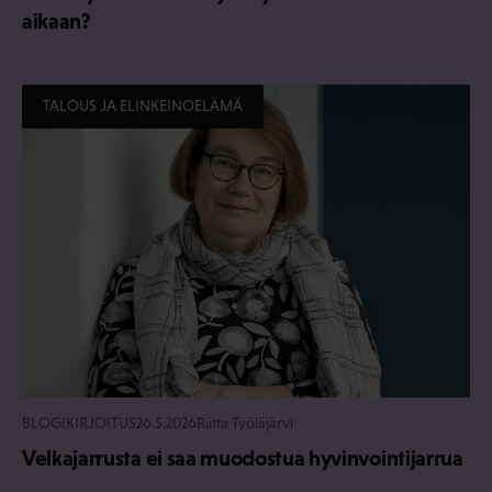
aikaan?
TALOUS JA ELINKEINOELÄMÄ
BLOGIKIRJOITUS
26.5.2026
Riitta Työläjärvi
Velkajarrusta ei saa muodostua hyvinvointijarrua