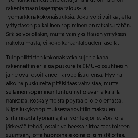
rakentamaan laajempia talous- ja
työmarkkinakokonaisuuksia. Joku voisi väittää, että
yritystason paikallinen sopiminen on ratkaisu tähän.
Sitä se voi ollakin, mutta vain yksittäisen yrityksen
näkökulmasta, ei koko kansantalouden tasolla.
Tulopoliittisten kokonaisratkaisujen aikana
rakennettiin erilaisia puskureita EMU-olosuhteisiin
ja ne ovat osoittaneet tarpeellisuutensa. Hyvinä
aikoina puskureita pitäisi taas vahvistaa, mutta
sellainen sopiminen tuntuu nyt olevan aikalailla
hankalaa, koska yhteistä pöytää ei ole olemassa.
Kilpailukykysopimuksessa sovittiin maksujen
siirtämisestä työnantajilta työntekijöille. Voisi olla
järkevää tehdä jossain vaiheessa siirtoa taas toiseen
suuntaan, jotta huonoina aikoina olisi mistä ottaa.