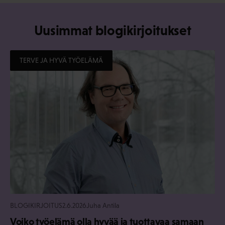
Uusimmat blogikirjoitukset
TERVE JA HYVÄ TYÖELÄMÄ
BLOGIKIRJOITUS
2.6.2026
Juha Antila
Voiko työelämä olla hyvää ja tuottavaa samaan