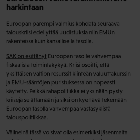
harkintaan
Euroopan parempi valmius kohdata seuraava
talouskriisi edellyttää uudistuksia niin EMUn
rakenteissa kuin kansallisella tasolla.
SAK on esittänyt
Euroopan tasolle vahvempaa
fiskaalista toimintakykyä. Kriisi osoitti, että
yksittäisen valtion resurssit kiinteän valuuttakurssin
ja EMU-sääntöjen puristuksessa on nopeasti
käytetty. Pelkkä rahapolitiikka ei yksinään pysty
kriisejä selättämään ja siksi on kyettävä tekemään
Euroopan tasolla vahvempaa vastasyklistä
talouspolitiikkaa.
Välineinä tässä voisivat olla esimerkiksi jäsenmaita