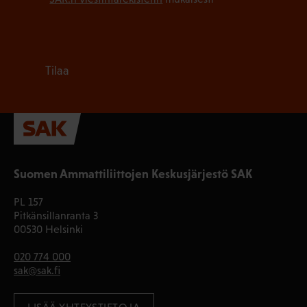
Tilaa
Suomen Ammattiliittojen Keskusjärjestö SAK
PL 157
Pitkänsillanranta 3
00530 Helsinki
020 774 000
sak@sak.fi