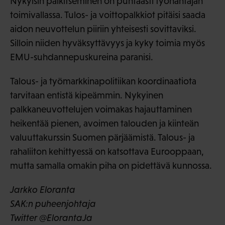
Nykyisin palkitseminen on puhtaasti työnantajan
toimivallassa. Tulos- ja voittopalkkiot pitäisi saada
aidon neuvottelun piiriin yhteisesti sovittaviksi.
Silloin niiden hyväksyttävyys ja kyky toimia myös
EMU-suhdannepuskureina paranisi.
Talous- ja työmarkkinapolitiikan koordinaatiota
tarvitaan entistä kipeämmin. Nykyinen
palkkaneuvottelujen voimakas hajauttaminen
heikentää pienen, avoimen talouden ja kiinteän
valuuttakurssin Suomen pärjäämistä. Talous- ja
rahaliiton kehittyessä on katsottava Eurooppaan,
mutta samalla omakin piha on pidettävä kunnossa.
Jarkko Eloranta
SAK:n puheenjohtaja
Twitter @ElorantaJa