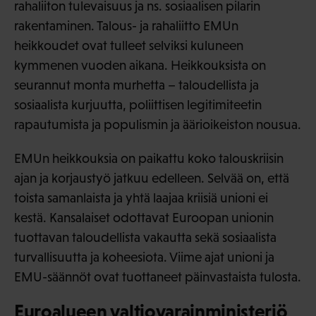
rahaliiton tulevaisuus ja ns. sosiaalisen pilarin
rakentaminen. Talous- ja rahaliitto EMUn
heikkoudet ovat tulleet selviksi kuluneen
kymmenen vuoden aikana. Heikkouksista on
seurannut monta murhetta – taloudellista ja
sosiaalista kurjuutta, poliittisen legitimiteetin
rapautumista ja populismin ja äärioikeiston nousua.
EMUn heikkouksia on paikattu koko talouskriisin
ajan ja korjaustyö jatkuu edelleen. Selvää on, että
toista samanlaista ja yhtä laajaa kriisiä unioni ei
kestä. Kansalaiset odottavat Euroopan unionin
tuottavan taloudellista vakautta sekä sosiaalista
turvallisuutta ja koheesiota. Viime ajat unioni ja
EMU-säännöt ovat tuottaneet päinvastaista tulosta.
Euroalueen valtiovarainministeriö