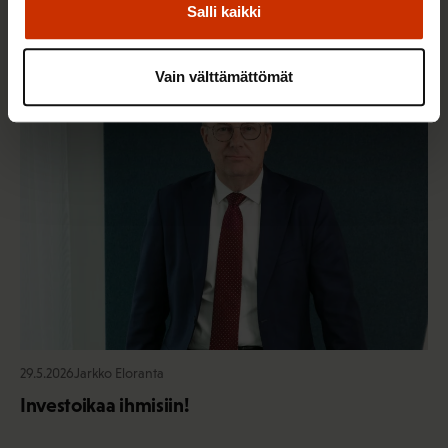
Salli kaikki
Lisää kirjoittajalta
Vain välttämättömät
TERVE JA HYVÄ TYÖELÄMÄ
29.5.2026
Jarkko Eloranta
Investoikaa ihmisiin!