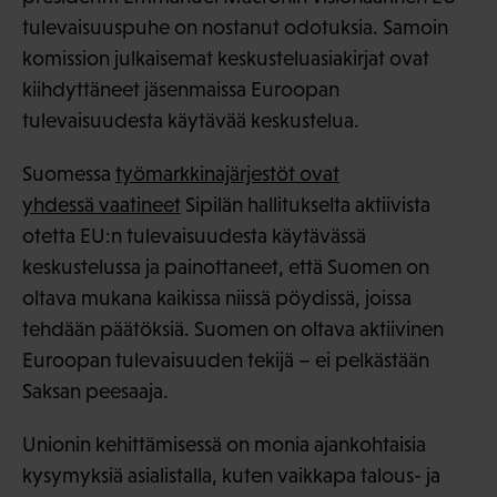
tulevaisuuspuhe on nostanut odotuksia. Samoin
komission julkaisemat keskusteluasiakirjat ovat
kiihdyttäneet jäsenmaissa Euroopan
tulevaisuudesta käytävää keskustelua.
Suomessa
työmarkkinajärjestöt ovat
yhdessä vaatineet
Sipilän hallitukselta aktiivista
otetta EU:n tulevaisuudesta käytävässä
keskustelussa ja painottaneet, että Suomen on
oltava mukana kaikissa niissä pöydissä, joissa
tehdään päätöksiä. Suomen on oltava aktiivinen
Euroopan tulevaisuuden tekijä – ei pelkästään
Saksan peesaaja.
Unionin kehittämisessä on monia ajankohtaisia
kysymyksiä asialistalla, kuten vaikkapa talous- ja