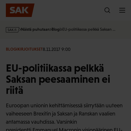
Hyppää
sisältöön
s
Näistä puhutaan
Blogi
EU-politiikassa pelkkä Saksan …
a
k
·
8.11.2017 9:00
BLOGIKIRJOITUKSET
f
i
EU-politiikassa pelkkä
Saksan peesaaminen ei
riitä
Euroopan unionin kehittämisessä siirrytään uuteen
vaiheeseen Brexitin ja Saksan ja Ranskan vaalien
antamassa vauhdissa. Varsinkin
presidentti Emmanuel Macronin visionäärinen EU-