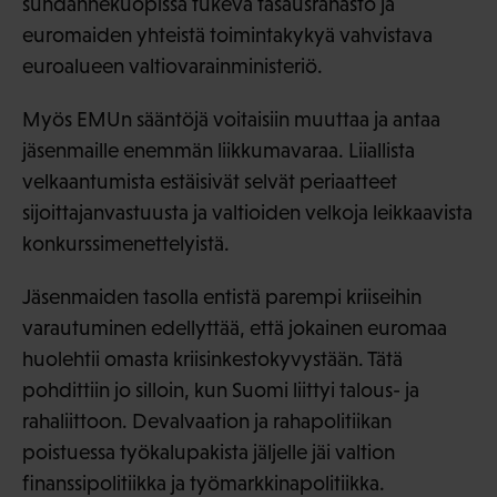
suhdannekuopissa tukeva tasausrahasto ja
euromaiden yhteistä toimintakykyä vahvistava
euroalueen valtiovarainministeriö.
Myös EMUn sääntöjä voitaisiin muuttaa ja antaa
jäsenmaille enemmän liikkumavaraa. Liiallista
velkaantumista estäisivät selvät periaatteet
sijoittajanvastuusta ja valtioiden velkoja leikkaavista
konkurssimenettelyistä.
Jäsenmaiden tasolla entistä parempi kriiseihin
varautuminen edellyttää, että jokainen euromaa
huolehtii omasta kriisinkestokyvystään. Tätä
pohdittiin jo silloin, kun Suomi liittyi talous- ja
rahaliittoon. Devalvaation ja rahapolitiikan
poistuessa työkalupakista jäljelle jäi valtion
finanssipolitiikka ja työmarkkinapolitiikka.