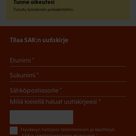
Tunne oikeutesi
Tutustu työelämän pelisääntöihin.
Tilaa SAK:n uutiskirje
(Pakollinen)
Etunimi
(Pakollinen)
Sukunimi
(Pakollinen)
Sähköpostiosoite
(Pakollinen)
Millä kielellä haluat uutiskirjeesi
SUOMI
RUOTSI
(Pa
Hyväksyn tietojeni tallentamisen ja käsittelyn
SAK:n viestintärekisterin
mukaisesti *